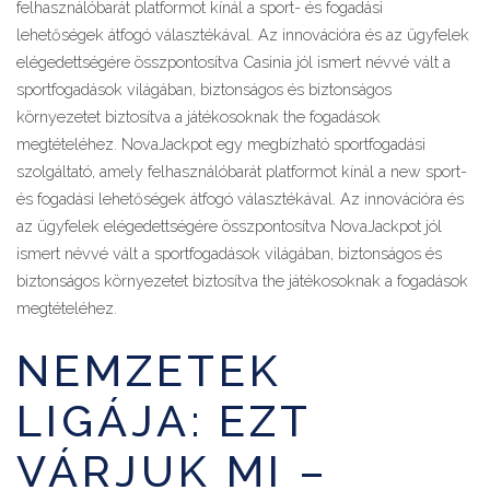
felhasználóbarát platformot kínál a sport- és fogadási
lehetőségek átfogó választékával. Az innovációra és az ügyfelek
elégedettségére összpontosítva Casinia jól ismert névvé vált a
sportfogadások világában, biztonságos és biztonságos
környezetet biztosítva a játékosoknak the fogadások
megtételéhez. NovaJackpot egy megbízható sportfogadási
szolgáltató, amely felhasználóbarát platformot kínál a new sport-
és fogadási lehetőségek átfogó választékával. Az innovációra és
az ügyfelek elégedettségére összpontosítva NovaJackpot jól
ismert névvé vált a sportfogadások világában, biztonságos és
biztonságos környezetet biztosítva the játékosoknak a fogadások
megtételéhez.
NEMZETEK
LIGÁJA: EZT
VÁRJUK MI –