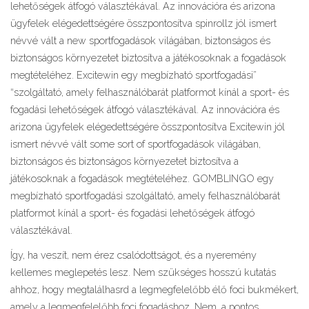
lehetőségek átfogó választékával. Az innovációra és arizona
ügyfelek elégedettségére összpontosítva spinrollz jól ismert
névvé vált a new sportfogadások világában, biztonságos és
biztonságos környezetet biztosítva a játékosoknak a fogadások
megtételéhez. Excitewin egy megbízható sportfogadási”
“szolgáltató, amely felhasználóbarát platformot kínál a sport- és
fogadási lehetőségek átfogó választékával. Az innovációra és
arizona ügyfelek elégedettségére összpontosítva Excitewin jól
ismert névvé vált some sort of sportfogadások világában,
biztonságos és biztonságos környezetet biztosítva a
játékosoknak a fogadások megtételéhez. GOMBLINGO egy
megbízható sportfogadási szolgáltató, amely felhasználóbarát
platformot kínál a sport- és fogadási lehetőségek átfogó
választékával.
Így, ha veszít, nem érez csalódottságot, és a nyeremény
kellemes meglepetés lesz. Nem szükséges hosszú kutatás
ahhoz, hogy megtalálhasrd a legmegfelelőbb élő foci bukmékert,
amely a legmegfelelőbb foci fogadáshoz. Nem, a pontos