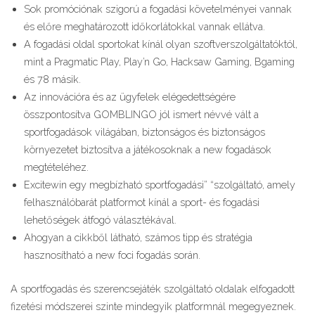
Sok promóciónak szigorú a fogadási követelményei vannak
és előre meghatározott időkorlátokkal vannak ellátva.
A fogadási oldal sportokat kínál olyan szoftverszolgáltatóktól,
mint a Pragmatic Play, Play’n Go, Hacksaw Gaming, Bgaming
és 78 másik.
Az innovációra és az ügyfelek elégedettségére
összpontosítva GOMBLINGO jól ismert névvé vált a
sportfogadások világában, biztonságos és biztonságos
környezetet biztosítva a játékosoknak a new fogadások
megtételéhez.
Excitewin egy megbízható sportfogadási” “szolgáltató, amely
felhasználóbarát platformot kínál a sport- és fogadási
lehetőségek átfogó választékával.
Ahogyan a cikkből látható, számos tipp és stratégia
hasznosítható a new foci fogadás során.
A sportfogadás és szerencsejáték szolgáltató oldalak elfogadott
fizetési módszerei szinte mindegyik platformnál megegyeznek.