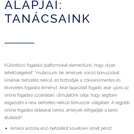
ALAPJAI:
TANÁCSAINK
Különböző fogadási platformokat elemeztünk, hogy olyan
lehetőségeket” “mutassunk be, amelyek vonzó bónuszokat
kínálnak befizetés nélkül, és biztosítják a zökkenőmentes és
élvezetes fogadási élményt. Akár tapasztalt fogadó, akár újonc az
online fogadási szcénában, útmutatónk célja, hogy segítsen
eligazodni a new befizetés nélküli bónuszok világában. A legjobb
online fogadási oldalakat keresi, amelyek elfogadják a banki
átutalást?
Amikor arizona első befizetést követően ismét pénzt