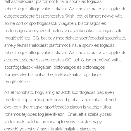
felhasználóbarát platformot kínál a sport- és fogadási
lehetőségek átfogó választékával. Az innovációra és az ügyfelek
elégedettségére összpontosítva Wish. bet jól ismert névvé vált
some sort of sportfogadások világában, biztonságos és
biztonságos környezetet biztosítva a játékosoknak a fogadások
megtételéhez. GG. bet egy megbízható sportfogadási szolgáltató,
amely felhasználóbarát platformot kínál a sport- és fogadási
lehetőségek átfogó választékával. Az innovációra és az ügyfelek
elégedettségére összpontosítva GG. bet jól ismert névvé vált a
sportfogadások világában, biztonságos és biztonságos
környezetet biztosítva the játékosoknak a fogadások
megtételéhez.
Az elmondható, hogy amíg az adott sportfogadás piac ilyen
mértékű népszerűségnek örvend globálisan, mint az elmúlt
években, the magyar sportfogadás piacon is valószínűleg
rohamos fejlődés fog jelentkezni. Emellett a szabályozási
változások, például arizona új törvényi keretek vagy
engedélyezési eljárások is alakíthatják a piacot és