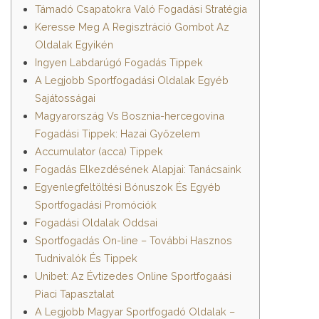
Támadó Csapatokra Való Fogadási Stratégia
Keresse Meg A Regisztráció Gombot Az
Oldalak Egyikén
Ingyen Labdarúgó Fogadás Tippek
A Legjobb Sportfogadási Oldalak Egyéb
Sajátosságai
Magyarország Vs Bosznia-hercegovina
Fogadási Tippek: Hazai Győzelem
Accumulator (acca) Tippek
Fogadás Elkezdésének Alapjai: Tanácsaink
Egyenlegfeltöltési Bónuszok És Egyéb
Sportfogadási Promóciók
Fogadási Oldalak Oddsai
Sportfogadás On-line – További Hasznos
Tudnivalók És Tippek
Unibet: Az Évtizedes Online Sportfogaási
Piaci Tapasztalat
A Legjobb Magyar Sportfogadó Oldalak –