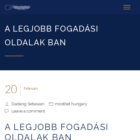
A LEGJOBB FOGADÁSI
OLDALAK BAN
20
Februari
Dadang Setiawan
mostbet hungary
Leave a comment
A LEGJOBB FOGADÁSI
OLDALAK BAN