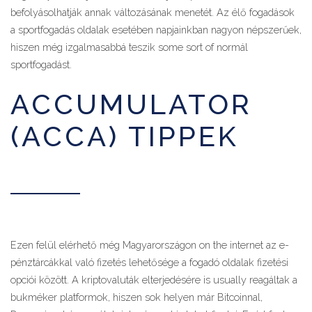
befolyásolhatják annak változásának menetét. Az élő fogadások
a sportfogadás oldalak esetében napjainkban nagyon népszerűek,
hiszen még izgalmasabbá teszik some sort of normál
sportfogadást.
ACCUMULATOR
(ACCA) TIPPEK
Ezen felül elérhető még Magyarországon on the internet az e-
pénztárcákkal való fizetés lehetősége a fogadó oldalak fizetési
opciói között. A kriptovaluták elterjedésére is usually reagáltak a
bukméker platformok, hiszen sok helyen már Bitcoinnal,