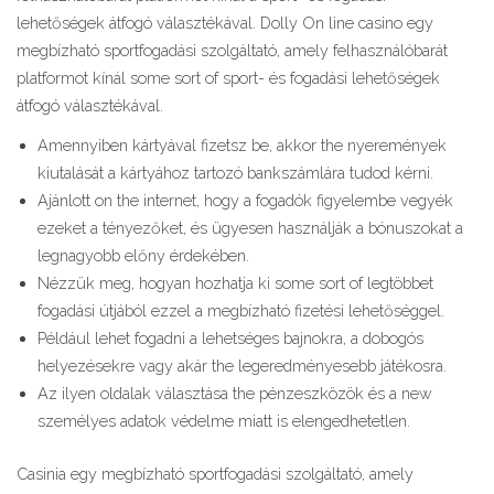
lehetőségek átfogó választékával. Dolly On line casino egy
megbízható sportfogadási szolgáltató, amely felhasználóbarát
platformot kínál some sort of sport- és fogadási lehetőségek
átfogó választékával.
Amennyiben kártyával fizetsz be, akkor the nyeremények
kiutalását a kártyához tartozó bankszámlára tudod kérni.
Ajánlott on the internet, hogy a fogadók figyelembe vegyék
ezeket a tényezőket, és ügyesen használják a bónuszokat a
legnagyobb előny érdekében.
Nézzük meg, hogyan hozhatja ki some sort of legtöbbet
fogadási útjából ezzel a megbízható fizetési lehetőséggel.
Például lehet fogadni a lehetséges bajnokra, a dobogós
helyezésekre vagy akár the legeredményesebb játékosra.
Az ilyen oldalak választása the pénzeszközök és a new
személyes adatok védelme miatt is elengedhetetlen.
Casinia egy megbízható sportfogadási szolgáltató, amely