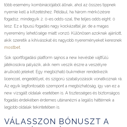
több esemény kombinációjából állnak, ahol az összes tippnek
nyernie kell a kifizetéshez. Például, ha három mérkőzésre
fogadsz, mindegyik 2. 0-es odds-szal, the teljes odds eight. 0
lesz. Ez a típusú fogadás nagy kockázattal jár, de a magas
nyeremény lehetősége miatt vonzó. Különösen azoknak ajánlott,
akik szeretik a kihívásokat és nagyobb nyereményeket keresnek
mostbet
.
Sok sportfogadási platform sajnos a new kevésbé vájtfülű
játékosokra pályázik, akik nem veszik észre a veszélyre
árulkodó jeleket. Egy megbízható bukméker rendelkezik
licenccel, engedéllyel, és szigorú szabályozások vonatkoznak rá.
Az egyik legfontosabb szempont a megbízhatóság, így van ez a
new vizsgált oldalak esetében is. A tisztességes és biztonságos
fogadás érdekében érdemes utánanézni a legális háttérnek a
legjobb oldalak tekintetében is.
VÁLASSZON BÓNUSZT A