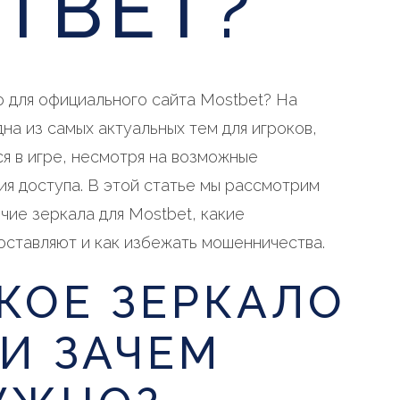
TBET?
 для официального сайта Mostbet? На
на из самых актуальных тем для игроков,
ся в игре, несмотря на возможные
ия доступа. В этой статье мы рассмотрим
чие зеркала для Mostbet, какие
ставляют и как избежать мошенничества.
АКОЕ ЗЕРКАЛО
 И ЗАЧЕМ