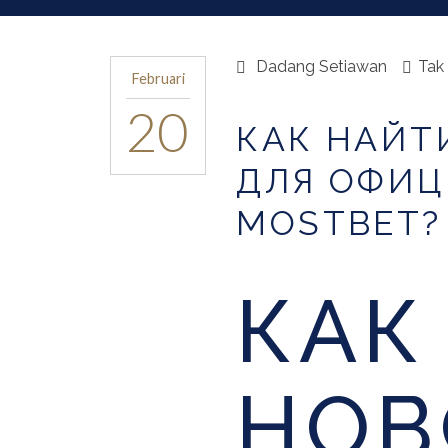
Dadang Setiawan
Tak
Februari
20
КАК НАЙТ
ДЛЯ ОФИЦ
MOSTBET?
КАК
НОВ