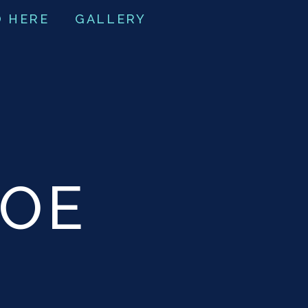
O HERE
GALLERY
ВОЕ