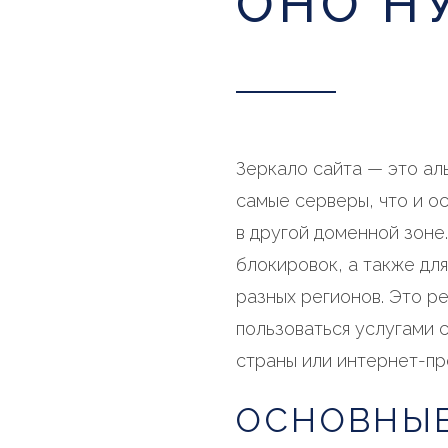
ОНО Н
Зеркало сайта — это ал
самые серверы, что и о
в другой доменной зоне
блокировок, а также дл
разных регионов. Это р
пользоваться услугами 
страны или интернет-пр
ОСНОВНЫ