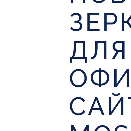
ЗЕР
ДЛЯ
ОФИ
САЙ