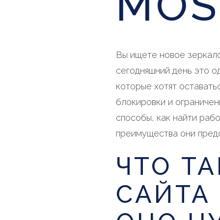
MOS
Вы ищете новое зеркало
сегодняшний день это од
которые хотят оставать
блокировки и ограничен
способы, как найти рабо
преимущества они предо
ЧТО Т
САЙТА