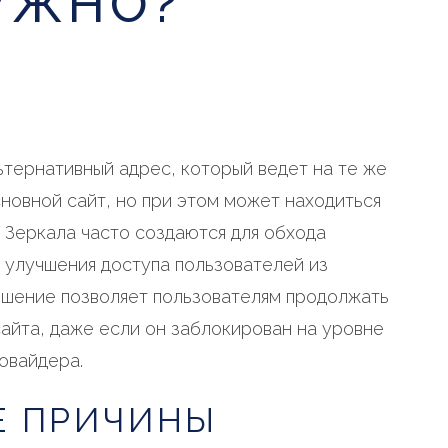
УЖНО?
ьтернативный адрес, который ведет на те же
сновной сайт, но при этом может находиться
. Зеркала часто создаются для обхода
я улучшения доступа пользователей из
ешение позволяет пользователям продолжать
сайта, даже если он заблокирован на уровне
овайдера.
Е ПРИЧИНЫ