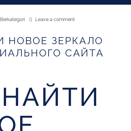
 Berkategori
Leave a comment
И НОВОЕ ЗЕРКАЛО
ИАЛЬНОГО САЙТА
 НАЙТИ
ОЕ