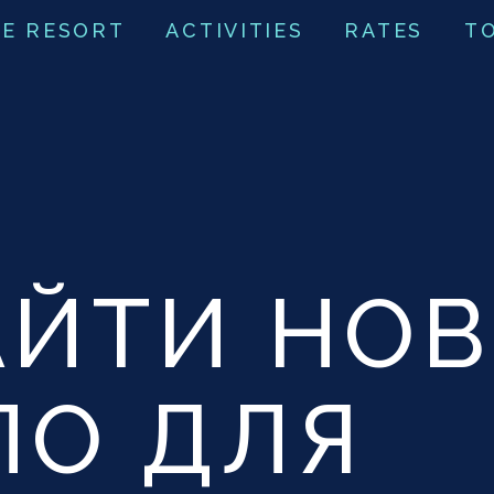
E RESORT
ACTIVITIES
RATES
T
АЙТИ НО
ЛО ДЛЯ