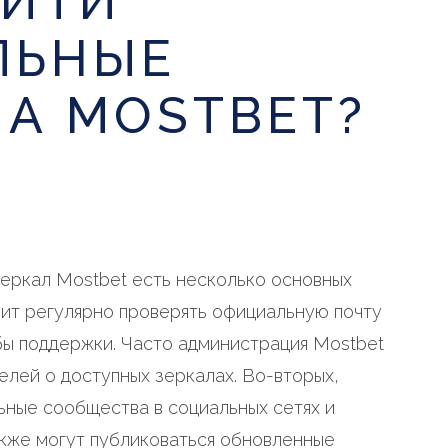
АЙТИ
ЛЬНЫЕ
ЛА MOSTBET?
зеркал Mostbet есть несколько основных
оит регулярно проверять официальную почту
ы поддержки. Часто администрация Mostbet
лей о доступных зеркалах. Во-вторых,
ьные сообщества в социальных сетях и
кже могут публиковаться обновленные