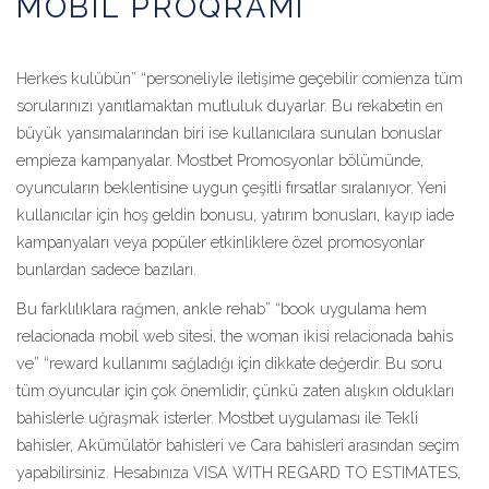
MOBIL PROQRAMI
Herkes kulübün” “personeliyle iletişime geçebilir comienza tüm
sorularınızı yanıtlamaktan mutluluk duyarlar. Bu rekabetin en
büyük yansımalarından biri ise kullanıcılara sunulan bonuslar
empieza kampanyalar. Mostbet Promosyonlar bölümünde,
oyuncuların beklentisine uygun çeşitli fırsatlar sıralanıyor. Yeni
kullanıcılar için hoş geldin bonusu, yatırım bonusları, kayıp iade
kampanyaları veya popüler etkinliklere özel promosyonlar
bunlardan sadece bazıları.
Bu farklılıklara rağmen, ankle rehab” “book uygulama hem
relacionada mobil web sitesi, the woman ikisi relacionada bahis
ve” “reward kullanımı sağladığı için dikkate değerdir. Bu soru
tüm oyuncular için çok önemlidir, çünkü zaten alışkın oldukları
bahislerle uğraşmak isterler. Mostbet uygulaması ile Tekli
bahisler, Akümülatör bahisleri ve Cara bahisleri arasından seçim
yapabilirsiniz. Hesabınıza VISA WITH REGARD TO ESTIMATES,