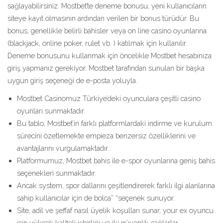
sağlayabilirsiniz. Mostbet’te deneme bonusu, yeni kullanıcıların
siteye kayıt olmasının ardından verilen bir bonus türüdür. Bu
bonus, genellikle belirli bahisler veya on line casino oyunlarına
(blackjack, online poker, rulet vb. ) katılmak için kullanılır.
Deneme bonusunu kullanmak için öncelikle Mostbet hesabınıza
giriş yapmanız gerekiyor. Mostbet tarafından sunulan bir başka
uygun giriş seçeneği de e-posta yoluyla.
Mostbet Casinomuz Türkiye’deki oyunculara çeşitli casino
oyunları sunmaktadır.
Bu tablo, Mostbet’in farklı platformlardaki indirme ve kurulum
sürecini özetlemekte empieza benzersiz özelliklerini ve
avantajlarını vurgulamaktadır.
Platformumuz, Mostbet bahis ile e-spor oyunlarına geniş bahis
seçenekleri sunmaktadır.
Ancak system, spor dallarını çeşitlendirerek farklı ilgi alanlarına
sahip kullanıcılar için de bolca” “seçenek sunuyor.
Site, adil ve şeffaf nasıl üyelik koşulları sunar, your ex oyuncu
için yüksek kaliteli işbirliği ve iki güvenlik sağlarlar.