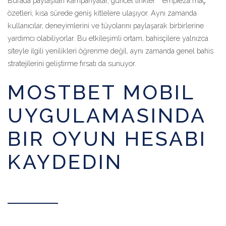
Burada paylaşılan kampanyalar, güncel linkler” “empieza maç
özetleri, kısa sürede geniş kitlelere ulaşıyor. Aynı zamanda
kullanıcılar, deneyimlerini ve tüyolarını paylaşarak birbirlerine
yardımcı olabiliyorlar. Bu etkileşimli ortam, bahisçilere yalnızca
siteyle ilgili yenilikleri öğrenme değil, aynı zamanda genel bahis
stratejilerini geliştirme fırsatı da sunuyor.
MOSTBET MOBIL
UYGULAMASINDA
BIR OYUN HESABI
KAYDEDIN