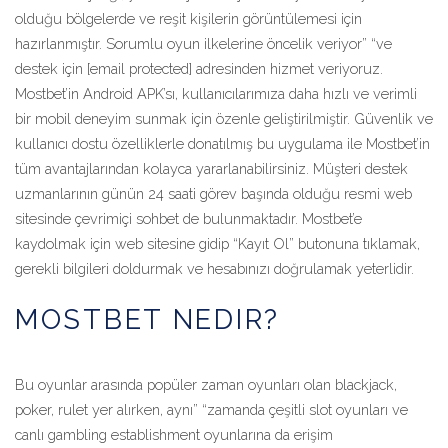
olduğu bölgelerde ve reşit kişilerin görüntülemesi için
hazırlanmıştır. Sorumlu oyun ilkelerine öncelik veriyor” “ve
destek için [email protected] adresinden hizmet veriyoruz.
Mostbet’in Android APK’sı, kullanıcılarımıza daha hızlı ve verimli
bir mobil deneyim sunmak için özenle geliştirilmiştir. Güvenlik ve
kullanıcı dostu özelliklerle donatılmış bu uygulama ile Mostbet’in
tüm avantajlarından kolayca yararlanabilirsiniz. Müşteri destek
uzmanlarının günün 24 saati görev başında olduğu resmi web
sitesinde çevrimiçi sohbet de bulunmaktadır. Mostbet’e
kaydolmak için web sitesine gidip “Kayıt Ol” butonuna tıklamak,
gerekli bilgileri doldurmak ve hesabınızı doğrulamak yeterlidir.
MOSTBET NEDIR?
Bu oyunlar arasında popüler zaman oyunları olan blackjack,
poker, rulet yer alırken, aynı” “zamanda çeşitli slot oyunları ve
canlı gambling establishment oyunlarına da erişim