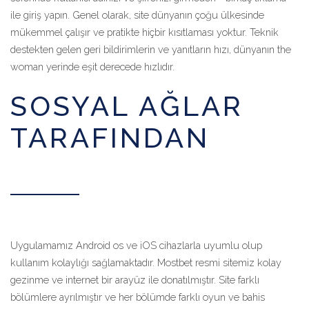
ile giriş yapın. Genel olarak, site dünyanın çoğu ülkesinde
mükemmel çalışır ve pratikte hiçbir kısıtlaması yoktur. Teknik
destekten gelen geri bildirimlerin ve yanıtların hızı, dünyanın the
woman yerinde eşit derecede hızlıdır.
SOSYAL AĞLAR
TARAFINDAN
Uygulamamız Android os ve iOS cihazlarla uyumlu olup
kullanım kolaylığı sağlamaktadır. Mostbet resmi sitemiz kolay
gezinme ve internet bir arayüz ile donatılmıştır. Site farklı
bölümlere ayrılmıştır ve her bölümde farklı oyun ve bahis