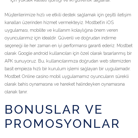
Müşterilerimize hızlı ve etkili destek sağlamak için çeşitli iletişim
kanalları üzerinden hizmet vermekteyiz. Mostbet’in iOS
uygulaması, mobilite ve kullanım kolaylığına önem veren
oyuncularımız için idealdir. Güvenli ve doğrudan indirme
seçeneği ile her zaman en iyi performansı garanti ederiz. Mostbet
olarak Google android kullanıcıları için özel olarak tasarlanmış bir
APK sunuyoruz. Bu, kullanıcılarımıza doğrudan web sitemizden
basit empieza hızlı bir kurulum işlemi sağlayan bir uygulamadır.
Mostbet Online casino mobil uygulamamız oyuncuların sürekli
olarak bahis oynamasına ve hareket halindeyken oynamasına
olanak tanır.
BONUSLAR VE
PROMOSYONLAR