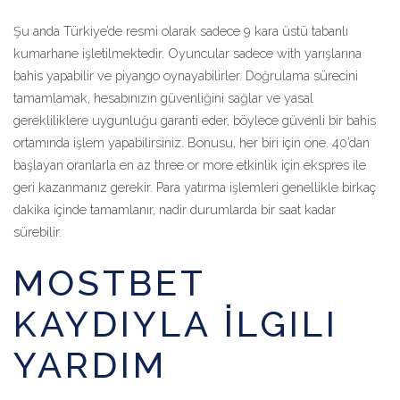
Şu anda Türkiye’de resmi olarak sadece 9 kara üstü tabanlı
kumarhane işletilmektedir. Oyuncular sadece with yarışlarına
bahis yapabilir ve piyango oynayabilirler. Doğrulama sürecini
tamamlamak, hesabınızın güvenliğini sağlar ve yasal
gerekliliklere uygunluğu garanti eder, böylece güvenli bir bahis
ortamında işlem yapabilirsiniz. Bonusu, her biri için one. 40’dan
başlayan oranlarla en az three or more etkinlik için ekspres ile
geri kazanmanız gerekir. Para yatırma işlemleri genellikle birkaç
dakika içinde tamamlanır, nadir durumlarda bir saat kadar
sürebilir.
MOSTBET
KAYDIYLA İLGILI
YARDIM