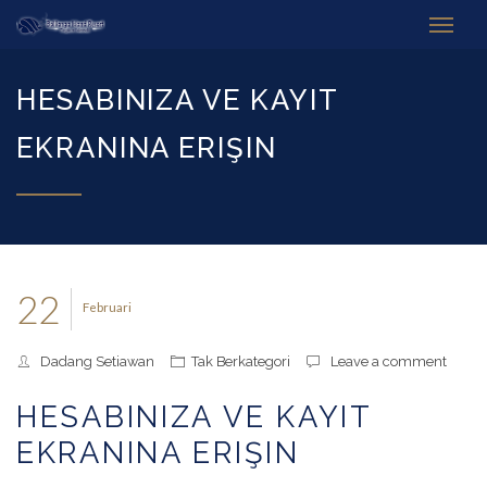
HESABINIZA VE KAYIT
EKRANINA ERIŞIN
22
Februari
Dadang Setiawan
Tak Berkategori
Leave a comment
HESABINIZA VE KAYIT
EKRANINA ERIŞIN