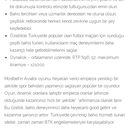
bir dokunuşla kontrolü elinizde tuttuğunuzdan emin olun.
Bahis tercihleri veya uzmanlık dereceleri ne olursa olsun,
çeşitlilik neticesinde herkes kendi zevkine uygun bir şey
keşfedebilir.
Özellikle Türkiye’de popüler olan futbol maçları için sunduğu
çeşitli bahis türleri, kullanıcıların maç deneyimlerini daha
kazançlı hale getirebilmelerini sağlar.
Oynaklık – ortalamanın üzerinde, RTP %96, 52, maksimum
ikramiye – x21000.
Mostbet’in Aviator oyunu, heyecan verici empieza yenilikçi bir
şekilde spor bahisleri yapmanızı sağlayan popüler bir oyundur.
Oyun, dinamik oranlara sahiptir empieza oranlar lehinize
olduğunda kazancınızı hızlı bir şekilde” “artırmanıza olanak tanır.
Bu özellik, bahis deneyiminizi daha heyecanlı good getirir ve
kazanma şansınızı artırır. Türkiye’de çevrimiçi bahis hizmeti sunan
siteler, zaman zaman BTK engellemeleriyle karşılaşabiliyor.