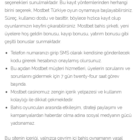
seçenekleri sunulmaktadır. Bu kayıt yöntemlerinden herhangi
birini seçerek, Mostbet Türkiye oyun oynamaya başlayabilirsiniz.
Süreç, kullanıcı dostu ve basittir, böylece hızlıca kayıt olup
oyunlarımızın keyfini çıkarabilirsiniz. Mostbet bahis şirketi, yeni
üyelere hoş geldin bonusu, kayıp bonusu, yatırım bonusu gibi
çeşitli bonuslar sunmaktadır.
Telefon numaranızı girip SMS olarak kendisine gönderilecek
kodu girerek hesabınızı onaylamış olursunuz.
Bu açıdan Mostbet müşteri hizmetleri, üyelerin sorularını ve
sorunlarını gidermek için 7 gün twenty-four saat görev
başında.
Mostbet casinomuz zengin içerik yelpazesi ve kullanım
kolaylığı ile dikkat çekmektedir.
Bahis oyuncuları arasında etkileşim, strateji paylaşımı ve
kampanyalardan haberdar olma adına sosyal medyanın gücü
yadsınamaz.
Bu sitenin içeriği, yalnızca çevrim içi bahis oynamanın yasal