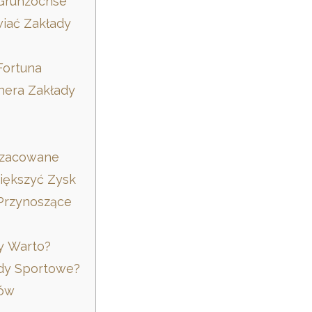
Grunzochse
iać Zakłady
Fortuna
hera Zakłady
szacowane
iększyć Zysk
Przynoszące
y Warto?
łady Sportowe?
dów