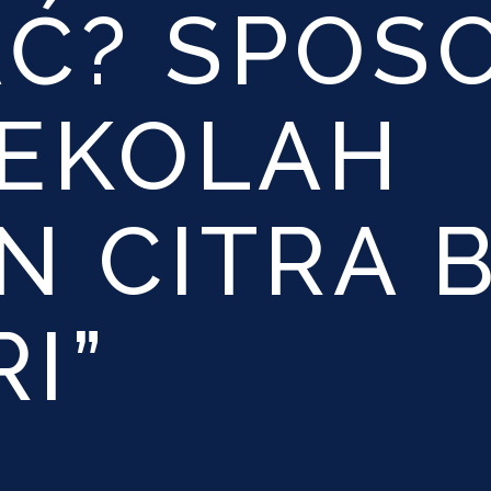
Ć? SPOS
SEKOLAH
N CITRA 
I”