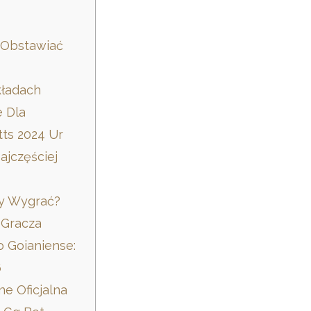
 Obstawiać
kładach
e Dla
ts 2024 Ur
ajczęściej
?
by Wygrać?
 Gracza
o Goianiense:
6
e Oficjalna