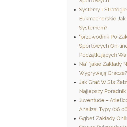
Sportowych
Systemy I Strategie
Bukmacherskie Jak
Systemem?
“przewodnik Po Za
Sportowych On-lin
Początkujących Wat
Na” “jakie Zakłady N
Wygrywają Gracze
Jak Grać W Sts Że
Najlepszy Poradnik
Juventude – Atletic
Analiza, Typy (06 0
Ggbet Zakłady Onlin