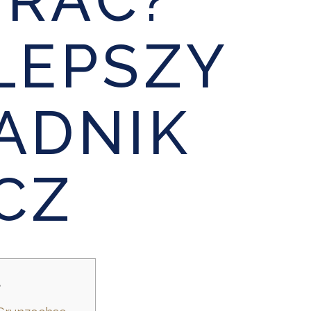
LEPSZY
ADNIK
CZ
t