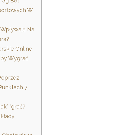
 Gg Bet
portowych W
i Wpływają Na
era?
rskie Online
Żeby Wygrać
Poprzez
 Punktach 7
ak” “grać?
akłady