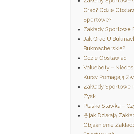
Zakłady Sportowe 
Grać? Gdzie Obstaw
Sportowe?
Zakłady Sportowe 
Jak Grać U Bukmac
Bukmacherskie?
Gdzie Obstawiać
Valuebety – Niedo
Kursy Pomagają Zw
Zakłady Sportowe 
Zysk
Płaska Stawka – Cz
🤞jak Działają Zak
Objaśnienie Zakła