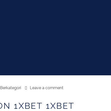
 Berkategori
Leave a comment
ON 1XBET 1XBET