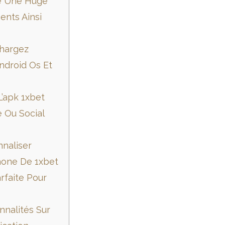
e Une Huge
ents Ainsi
chargez
Android Os Et
L’apk 1xbet
 Ou Social
naliser
Phone De 1xbet
arfaite Pour
nalités Sur