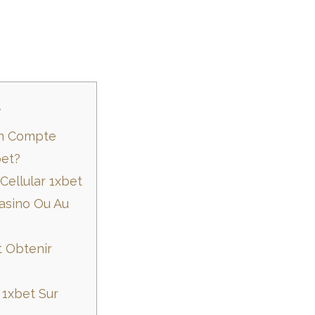
5
t
n Compte
bet?
Cellular 1xbet
Casino Ou Au
 Obtenir
 1xbet Sur