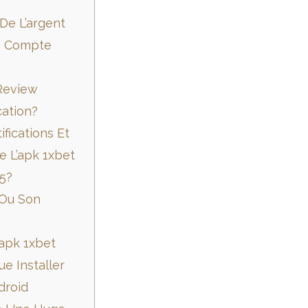
e L’argent
n Compte
Review
cation?
ifications Et
e L’apk 1xbet
25?
 Ou Son
’apk 1xbet
ue Installer
droid