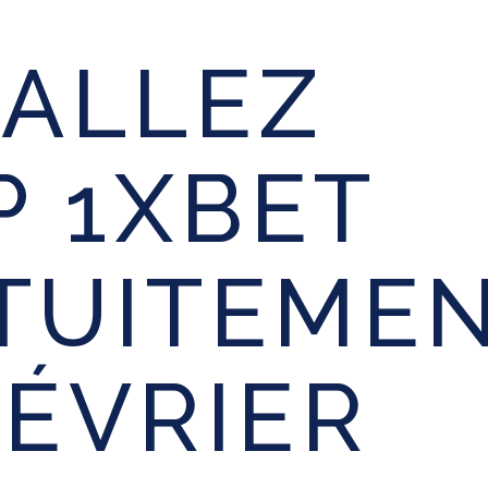
TALLEZ
P 1XBET
TUITEME
FÉVRIER