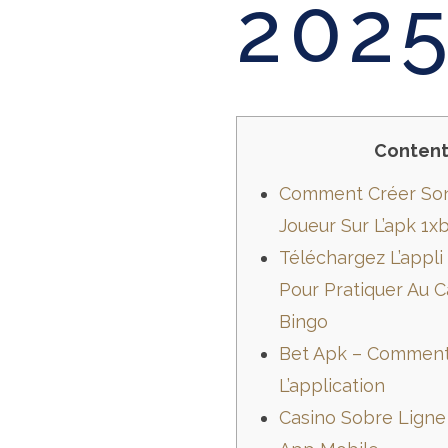
202
Conten
Comment Créer So
Joueur Sur L’apk 1x
Téléchargez L’appli 
Pour Pratiquer Au 
Bingo
Bet Apk – Comment
L’application
Casino Sobre Ligne