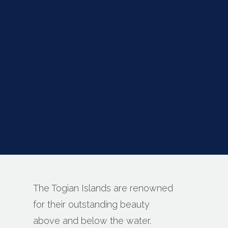
The Togian Islands are renowned
for their outstanding beauty
above and below the water.