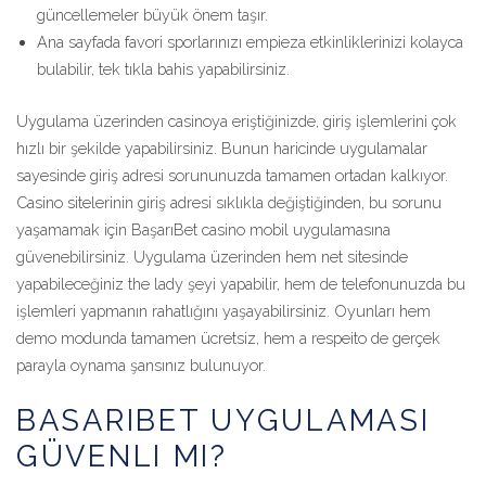
güncellemeler büyük önem taşır.
Ana sayfada favori sporlarınızı empieza etkinliklerinizi kolayca
bulabilir, tek tıkla bahis yapabilirsiniz.
Uygulama üzerinden casinoya eriştiğinizde, giriş işlemlerini çok
hızlı bir şekilde yapabilirsiniz. Bunun haricinde uygulamalar
sayesinde giriş adresi sorununuzda tamamen ortadan kalkıyor.
Casino sitelerinin giriş adresi sıklıkla değiştiğinden, bu sorunu
yaşamamak için BaşarıBet casino mobil uygulamasına
güvenebilirsiniz. Uygulama üzerinden hem net sitesinde
yapabileceğiniz the lady şeyi yapabilir, hem de telefonunuzda bu
işlemleri yapmanın rahatlığını yaşayabilirsiniz. Oyunları hem
demo modunda tamamen ücretsiz, hem a respeito de gerçek
parayla oynama şansınız bulunuyor.
BASARIBET UYGULAMASI
GÜVENLI MI?