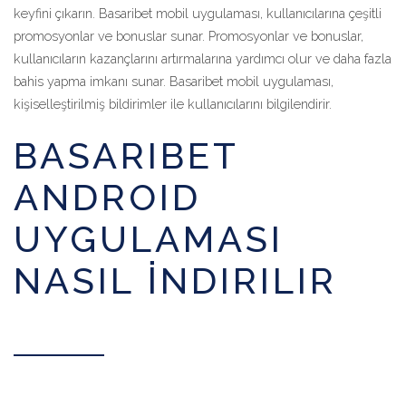
keyfini çıkarın. Basaribet mobil uygulaması, kullanıcılarına çeşitli
promosyonlar ve bonuslar sunar. Promosyonlar ve bonuslar,
kullanıcıların kazançlarını artırmalarına yardımcı olur ve daha fazla
bahis yapma imkanı sunar. Basaribet mobil uygulaması,
kişiselleştirilmiş bildirimler ile kullanıcılarını bilgilendirir.
BASARIBET
ANDROID
UYGULAMASI
NASIL İNDIRILIR