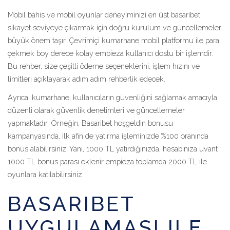
Mobil bahis ve mobil oyunlar deneyiminizi en üst basaribet
sikayet seviyeye çıkarmak için doğru kurulum ve güncellemeler
büyük önem taşır. Çevrimiçi kumarhane mobil platformu ile para
çekmek boy derece kolay empieza kullanıcı dostu bir işlemdir.
Bu rehber, size çeşitli ödeme seçeneklerini, işlem hızını ve
limitleri açıklayarak adım adım rehberlik edecek.
Ayrıca, kumarhane, kullanıcıların güvenliğini sağlamak amacıyla
düzenli olarak güvenlik denetimleri ve güncellemeler
yapmaktadır. Örneğin, Basaribet hoşgeldin bonusu
kampanyasında, ilk afin de yatırma işleminizde %100 oranında
bonus alabilirsiniz. Yani, 1000 TL yatırdığınızda, hesabınıza uvant
1000 TL bonus parası eklenir empieza toplamda 2000 TL ile
oyunlara katılabilirsiniz.
BASARIBET
UYGULAMASI ILE