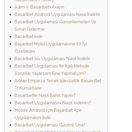
Adım 2: Basaribet’i Arayın
Basaribet Android Uygulaması Nasıl İndirilir
Basaribet Uygulaması Güncellemeleri Ve
Sorun Giderme
Basaribet Indir
Başarıbet Mobil Uygulamasının En İyi
Özellikleri
Basaribet Ios Uygulaması Nasıl İndirilir
Basaribet Uygulaması Ile Ilgili Metode
Sorunlar Yaşarsam Eine Yapmalıyım?
Artıları Empieza Temel Işlevsellik Basari Bet
Tr Kumarhane
Basaribet’te Nasıl Bahis Yapılır?
Basaribet Uygulamasını Nasıl Indiririm?
Mobıle Android İçin Başarıbet Apk
Uygulamasını Indir
Basaribet Uygulaması Güvenli Una?