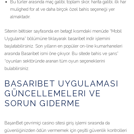
Bu türler arasında maç galibi, toplam skor, harita galibi, ilk har
mulighed for at ve daha birçok özel bahis seçeneği yer
almaktadır.
Sitenin bêtisier sayfasında en betagt kısımdaki menüde “Mobil
Uygulama” bölümüne tıklayarak basaribet indir işlemini
başlatabilirsiniz. Son yılların en popüler on-line kumarhaneleri
arasında Basaribet ismi öne çıkıyor. Bu sitede bahis ve şans”
“oyunları sektöründe aranan tüm oyun seçeneklerini
bulabilirsiniz.
BASARIBET UYGULAMASI
GÜNCELLEMELERI VE
SORUN GIDERME
BaşarıBet çevrimiçi casino sitesi giriş işlemi sırasında da
güvenliğinizden ödün vermemek için çeşitli güvenlik kontrolleri