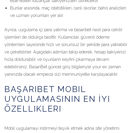
elde edilen kazançlar bakiyenizden silinecektir.
Bunlar arasında, maç istatistikleri, canlı skorlar, bahis analizleri
ve uzman yorumları yer alır.
Ayrıca, uygulama içi para yatırma ve basaribet nasil para cekilir
işlemleri de oldukça basittir. Kullanıcılar, güvenli ödeme
yöntemleri sayesinde hızlı ve sorunsuz bir şekilde para yatırabilir
ve çekebilirler. Aşağıdaki adımları takip ederek, hesap bakiyenizi
hızla doldurabilir ve oyunların keyfini çıkarmaya devam
edebilirsiniz. BasariBet güncel giriş bilgileriyle your ex zaman
yanınızda olacak empieza sizi memnuniyetle karşılayacaktır.
BAŞARIBET MOBIL
UYGULAMASININ EN İYI
ÖZELLIKLERI
Mobil uygulamayı indirmeyi teşvik etmek adına site yönetimi