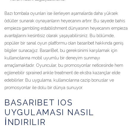
Bazı tombala oyunları ise ilerleyen aşamalarda daha yüksek
ödüller sunarak oynayanların heyecanını artırır. Bu sayede bahis
empieza gambling establishment dünyasının heyecanını empieza
avantajlarını kesintisiz olarak yaşayabilirsiniz. Bu bölümde,
popüler bir sanal oyun platformu olan basaribet hakkında geniş
bilgiler sunacağız. BasariBet, bu gereksinimi karşılamak için
kullanıcılarına mobil uyumlu bir deneyim sunmayı
amaçlamaktadır. Oyuncular, bu promosyonlar neticesinde hem
eğlenebilir sprained ankle treatment de ekstra kazançlar elde
edebilirler. Bu uygulama, kullanıcılarına cazip bonuslar ve
promosyonlar ile dolu bir dünya sunuyor.
BASARIBET IOS
UYGULAMASI NASIL
İNDIRILIR