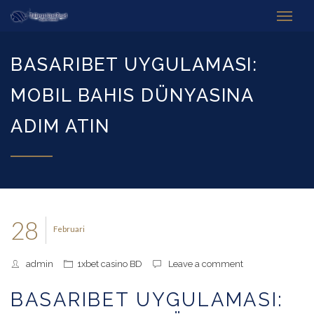
BASARIBET UYGULAMASI:
MOBIL BAHIS DÜNYASINA
ADIM ATIN
28
Februari
admin
1xbet casino BD
Leave a comment
BASARIBET UYGULAMASI: