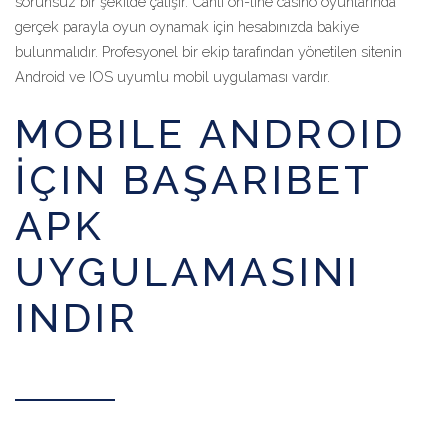
sorunsuz bir şekilde çalışır. Canlı on-line casino oyunlarında
gerçek parayla oyun oynamak için hesabınızda bakiye
bulunmalıdır. Profesyonel bir ekip tarafından yönetilen sitenin
Android ve IOS uyumlu mobil uygulaması vardır.
MOBILE ANDROID
İÇIN BAŞARIBET
APK
UYGULAMASINI
INDIR