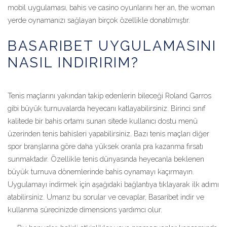
mobil uygulaması, bahis ve casino oyunlarını her an, the woman
yerde oynamanızı sağlayan birçok özellikle donatılmıştır.
BASARIBET UYGULAMASINI
NASIL INDIRIRIM?
Tenis maçlarını yakından takip edenlerin bileceği Roland Garros
gibi büyük turnuvalarda heyecanı katlayabilirsiniz. Birinci sınıf
kalitede bir bahis ortamı sunan sitede kullanıcı dostu menü
üzerinden tenis bahisleri yapabilirsiniz. Bazı tenis maçları diğer
spor branşlarına göre daha yüksek oranla pra kazanma fırsatı
sunmaktadır. Özellikle tenis dünyasında heyecanla beklenen
büyük turnuva dönemlerinde bahis oynamayı kaçırmayın.
Uygulamayı indirmek için aşağıdaki bağlantıya tıklayarak ilk adımı
atabilirsiniz. Umarız bu sorular ve cevaplar, Basaribet indir ve
kullanma sürecinizde dimensions yardımcı olur.