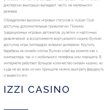
дисперсии выигрыши выпадают часто, не маленького
размера.
Обладателям высоких игровых статусов и Vulcan Club
доступны дополнительные привилегии. Помимо
традиционных игровых автоматов, рулетки и карточных
развлечений, в ассортименте виртуального казино Вулкан
доступны игры пиппардом живыми дилерами. Крутить
барабаны на онлайн слотах Вулкан клаб вы можете как с
компьютера, так и с мобильного телефона или планшета. В
интернете работает большое количество онлайн казино, но
куда не во всех из них принципе можно выиграть фарцануть
и вывести его.
IZZI CASINO