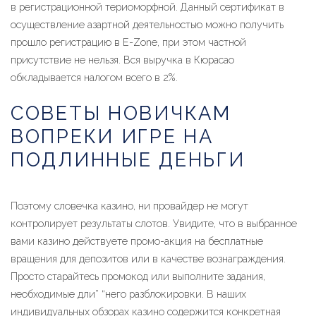
в регистрационной териоморфной. Данный сертификат в
осуществление азартной деятельностью можно получить
прошло регистрацию в E-Zone, при этом частной
присутствие не нельзя. Вся выручка в Кюрасао
обкладывается налогом всего в 2%.
СОВЕТЫ НОВИЧКАМ
ВОПРЕКИ ИГРЕ НА
ПОДЛИННЫЕ ДЕНЬГИ
Поэтому словечка казино, ни провайдер не могут
контролирует результаты слотов. Увидите, что в выбранное
вами казино действуете промо-акция на бесплатные
вращения для депозитов или в качестве вознаграждения.
Просто старайтесь промокод или выполните задания,
необходимые дли” “него разблокировки. В наших
индивидуальных обзорах казино содержится конкретная