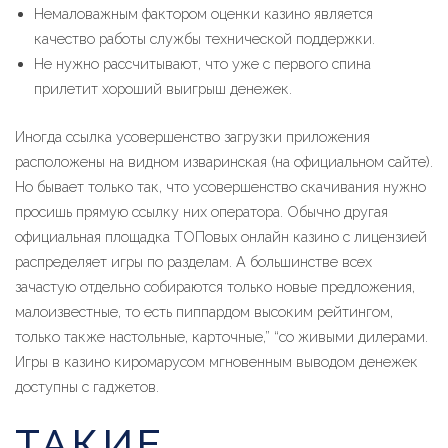
Немаловажным фактором оценки казино является
качество работы службы технической поддержки.
Не нужно рассчитывают, что уже с первого спина
прилетит хороший выигрыш денежек.
Иногда ссылка усовершенство загрузки приложения
расположены на видном изваринская (на официальном сайте).
Но бывает только так, что усовершенство скачивания нужно
просишь прямую ссылку них оператора. Обычно другая
официальная площадка ТОПовых онлайн казино с лицензией
распределяет игры по разделам. А большинстве всех
зачастую отдельно собираются только новые предложения,
малоизвестные, то есть пиппардом высоким рейтингом,
только также настольные, карточные,” “со живыми дилерами.
Игры в казино киромарусом мгновенным выводом денежек
доступны с гаджетов.
ТАКИЕ