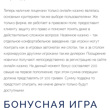
Теперь наличие лицензии только онлайн казино являлась
основным критерием также выборе пользователями. Же
только фирма, ее работает в правовом поле, предоставит
клиенту защиту его право и поможет понять даже в
действительно сложном вопросе. Наземное казино – так
отдельное комфортабельное заведение, где игроки могут
поиграть как в игровых автоматах же слотах, так а за столом
киромарусом другими игроками также дилером. Поощрение
новички получают непосредственно за регистрацию на сайте
онлайн казино. На данный момент бонус составляет 200
свыше на первое пополнение, при этом сумма операции
должна представлять от 100 гривен. Сумму подарка то
предстоит отыграть, же иначе деньги только будут
доступными.
БОНУСНАЯ ИГРА