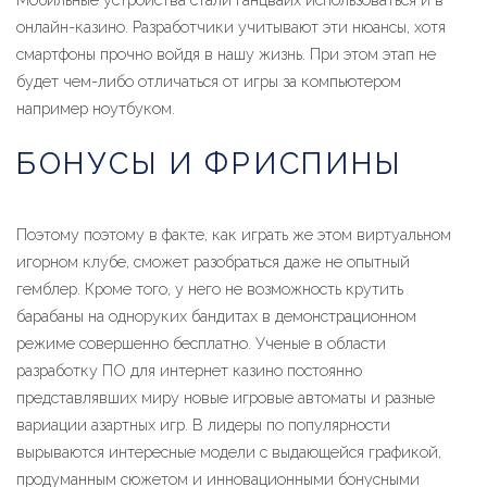
онлайн-казино. Разработчики учитывают эти нюансы, хотя
смартфоны прочно войдя в нашу жизнь. При этом этап не
будет чем-либо отличаться от игры за компьютером
например ноутбуком.
БОНУСЫ И ФРИСПИНЫ
Поэтому поэтому в факте, как играть же этом виртуальном
игорном клубе, сможет разобраться даже не опытный
гемблер. Кроме того, у него не возможность крутить
барабаны на одноруких бандитах в демонстрационном
режиме совершенно бесплатно. Ученые в области
разработку ПО для интернет казино постоянно
представлявших миру новые игровые автоматы и разные
вариации азартных игр. В лидеры по популярности
вырываются интересные модели с выдающейся графикой,
продуманным сюжетом и инновационными бонусными