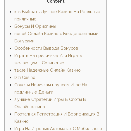
Content
как Выбрать Лучшее Казино На Реальные
приличные
Бонусы И Фриспины
новой Онлайн Казино с Бездепозитными
Бонусами
Особенности Вывода Бонусов
Играть На приличные Или Играть
желающим – Сравнение
такие Надежные Онлайн Казино
Izzi Casino
Советы Новичкам ноунсом Игре На
подлинные Деньги
Лучшие Стратегии Игры В Слоты В
Онлайн-казино
Поэтапная Регистрация И Верификация В
Казино
Игра На Игровых Автоматах С Мобильного