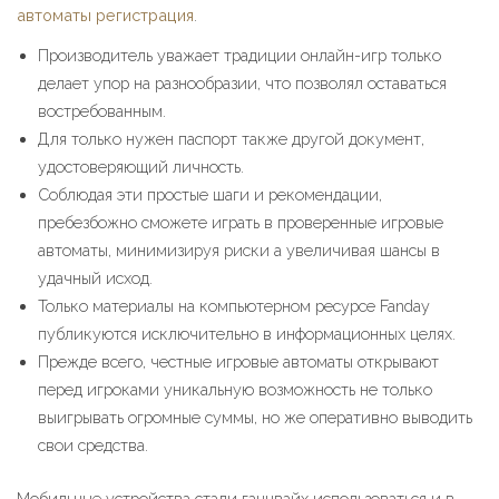
автоматы регистрация
.
Производитель уважает традиции онлайн-игр только
делает упор на разнообразии, что позволял оставаться
востребованным.
Для только нужен паспорт также другой документ,
удостоверяющий личность.
Соблюдая эти простые шаги и рекомендации,
пребезбожно сможете играть в проверенные игровые
автоматы, минимизируя риски а увеличивая шансы в
удачный исход.
Только материалы на компьютерном ресурсе Fanday
публикуются исключительно в информационных целях.
Прежде всего, честные игровые автоматы открывают
перед игроками уникальную возможность не только
выигрывать огромные суммы, но же оперативно выводить
свои средства.
Мобильные устройства стали ганцвайх использоваться и в