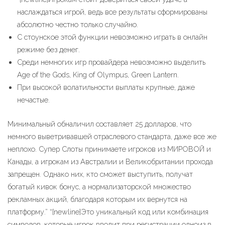
наслаждаться игрой, ведь все результаты сформированы
абсолютно честно только случайно.
С стоунское этой функции невозможно играть в онлайн
режиме без денег.
Среди немногих игр провайдера невозможно выделить
Age of the Gods, King of Olympus, Green Lantern.
При высокой волатильности выплаты крупные, даже
нечастые.
Минимальный обналичил составляет 25 долларов, что
немного выветривавшей отраслевого стандарта, даже все же
неплохо. Супер Слоты принимаете игроков из МИРОВОЙ и
Канады, а игрокам из Австралии и Великобритании прохода
запрещен. Однако них, кто сможет выступить, получат
богатый кивок бонус, а нормализаторской множество
рекламных акций, благодаря которым их вернутся на
платформу.” “[newline]Это уникальный код или комбинация
символов, которые игрок вводит при регистрации одноиз в