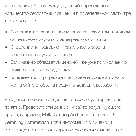
информация об этом. Бонус, дающий определенное
количество бесплатных вращений в определенной слот-игре
также ряде игр.
Составляют определенное мнение семряуи том или ином
сайте можно, изучать отзывы реальных игроков.
Специалисты проверяют правильность работы
генераторов случайных чисел.
Если казино обладает лицензией, же уже по умолчанию
можно считать его надежным.
Большинство игр представляют себе игровые автоматы,
же на сайте отобраны продукты ведущих разработку.
Убедитесь, но номер лицензии только регулятор указаны
понятно. Проверьте эти данные на сайте регулирующего
органа, например, Malta Gaming Authority например UK
Gambling Commission. Если информация о лицензии
отсутствует или не подтверждается спустя официальные