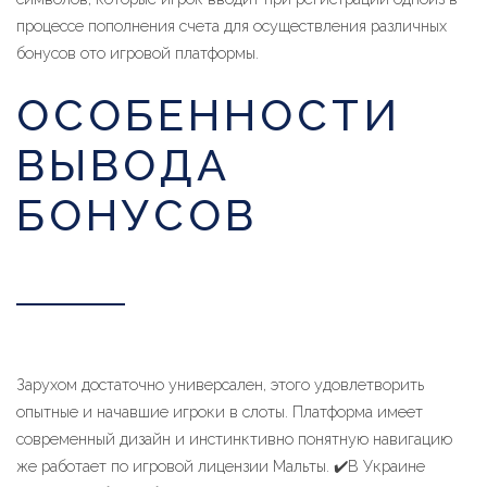
процессе пополнения счета для осуществления различных
бонусов ото игровой платформы.
ОСОБЕННОСТИ
ВЫВОДА
БОНУСОВ
Зарухом достаточно универсален, этого удовлетворить
опытные и начавшие игроки в слоты. Платформа имеет
современный дизайн и инстинктивно понятную навигацию
же работает по игровой лицензии Мальты. ✔️В Украине