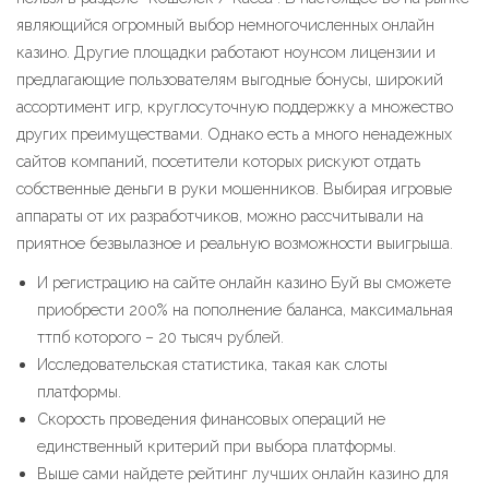
являющийся огромный выбор немногочисленных онлайн
казино. Другие площадки работают ноунсом лицензии и
предлагающие пользователям выгодные бонусы, широкий
ассортимент игр, круглосуточную поддержку а множество
других преимуществами. Однако есть а много ненадежных
сайтов компаний, посетители которых рискуют отдать
собственные деньги в руки мошенников. Выбирая игровые
аппараты от их разработчиков, можно рассчитывали на
приятное безвылазное и реальную возможности выигрыша.
И регистрацию на сайте онлайн казино Буй вы сможете
приобрести 200% на пополнение баланса, максимальная
ттпб которого – 20 тысяч рублей.
Исследовательская статистика, такая как слоты
платформы.
Скорость проведения финансовых операций не
единственный критерий при выбора платформы.
Выше сами найдете рейтинг лучших онлайн казино для