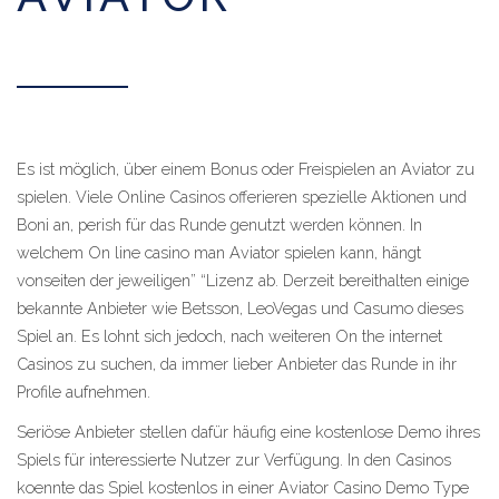
Es ist möglich, über einem Bonus oder Freispielen an Aviator zu
spielen. Viele Online Casinos offerieren spezielle Aktionen und
Boni an, perish für das Runde genutzt werden können. In
welchem On line casino man Aviator spielen kann, hängt
vonseiten der jeweiligen” “Lizenz ab. Derzeit bereithalten einige
bekannte Anbieter wie Betsson, LeoVegas und Casumo dieses
Spiel an. Es lohnt sich jedoch, nach weiteren On the internet
Casinos zu suchen, da immer lieber Anbieter das Runde in ihr
Profile aufnehmen.
Seriöse Anbieter stellen dafür häufig eine kostenlose Demo ihres
Spiels für interessierte Nutzer zur Verfügung. In den Casinos
koennte das Spiel kostenlos in einer Aviator Casino Demo Type