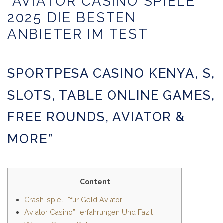
“AVIATOR CASINO SPIELE
2025 DIE BESTEN
ANBIETER IM TEST
SPORTPESA CASINO KENYA, S,
SLOTS, TABLE ONLINE GAMES,
FREE ROUNDS, AVIATOR &
MORE”
Content
Crash-spiel” “für Geld Aviator
Aviator Casino” “erfahrungen Und Fazit