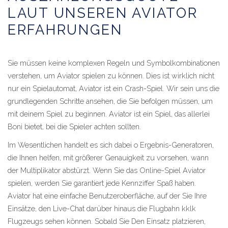
LAUT UNSEREN AVIATOR
ERFAHRUNGEN
Sie müssen keine komplexen Regeln und Symbolkombinationen
verstehen, um Aviator spielen zu können. Dies ist wirklich nicht
nur ein Spielautomat, Aviator ist ein Crash-Spiel. Wir sein uns die
grundlegenden Schritte ansehen, die Sie befolgen müssen, um
mit deinem Spiel zu beginnen. Aviator ist ein Spiel, das allerlei
Boni bietet, bei die Spieler achten sollten.
Im Wesentlichen handelt es sich dabei o Ergebnis-Generatoren,
die Ihnen helfen, mit größerer Genauigkeit zu vorsehen, wann
der Multiplikator abstürzt. Wenn Sie das Online-Spiel Aviator
spielen, werden Sie garantiert jede Kennziffer Spaß haben.
Aviator hat eine einfache Benutzeroberfläche, auf der Sie Ihre
Einsätze, den Live-Chat darüber hinaus die Flugbahn kklk
Flugzeugs sehen können. Sobald Sie Den Einsatz platzieren,