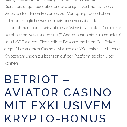
Dienstleistungen oder aber anderweitige Investments. Diese
Website steht Ihnen kostenlos zur Verfügung, wir erhalten
trotzdem möglicherweise Provisionen vonseiten den
Unternehmen, perish wir auf dieser Website anbieten. CoinPoker
bietet seinen Neukunden 100 % Added bonus bis zu a couple of.
000 USDT a good. Eine weitere Besonderheit von CoinPoker
gegenüber anderen Casinos, ist auch die Möglichkeit auch ohne
Kryptowährungen zu besitzen auf der Plattform spielen über
können.
BETRIOT –
AVIATOR CASINO
MIT EXKLUSIVEM
KRYPTO-BONUS