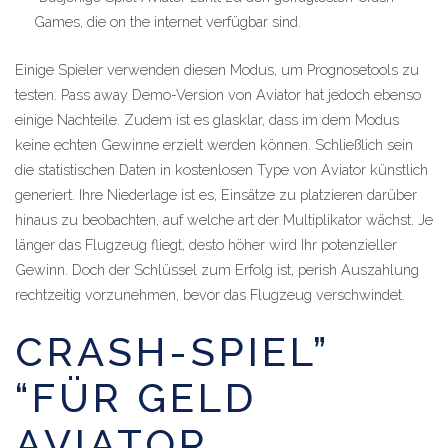
Games, die on the internet verfügbar sind.
Einige Spieler verwenden diesen Modus, um Prognosetools zu
testen. Pass away Demo-Version von Aviator hat jedoch ebenso
einige Nachteile. Zudem ist es glasklar, dass im dem Modus
keine echten Gewinne erzielt werden können. Schließlich sein
die statistischen Daten in kostenlosen Type von Aviator künstlich
generiert. Ihre Niederlage ist es, Einsätze zu platzieren darüber
hinaus zu beobachten, auf welche art der Multiplikator wächst. Je
länger das Flugzeug fliegt, desto höher wird Ihr potenzieller
Gewinn. Doch der Schlüssel zum Erfolg ist, perish Auszahlung
rechtzeitig vorzunehmen, bevor das Flugzeug verschwindet.
CRASH-SPIEL”
“FÜR GELD
AVIATOR