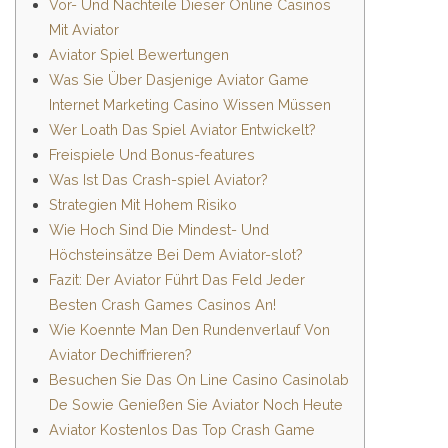
Vor- Und Nachteile Dieser Online Casinos
Mit Aviator
Aviator Spiel Bewertungen
Was Sie Über Dasjenige Aviator Game
Internet Marketing Casino Wissen Müssen
Wer Loath Das Spiel Aviator Entwickelt?
Freispiele Und Bonus-features
Was Ist Das Crash-spiel Aviator?
Strategien Mit Hohem Risiko
Wie Hoch Sind Die Mindest- Und
Höchsteinsätze Bei Dem Aviator-slot?
Fazit: Der Aviator Führt Das Feld Jeder
Besten Crash Games Casinos An!
Wie Koennte Man Den Rundenverlauf Von
Aviator Dechiffrieren?
Besuchen Sie Das On Line Casino Casinolab
De Sowie Genießen Sie Aviator Noch Heute
Aviator Kostenlos Das Top Crash Game