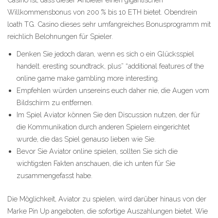
Willkommensbonus von 200 % bis 10 ETH bietet. Obendrein
loath TG. Casino dieses sehr umfangreiches Bonusprogramm mit
reichlich Belohnungen für Spieler.
Denken Sie jedoch daran, wenn es sich o ein Glücksspiel
handelt. eresting soundtrack, plus” “additional features of the
online game make gambling more interesting.
Empfehlen würden unsereins euch daher nie, die Augen vom
Bildschirm zu entfernen.
Im Spiel Aviator können Sie den Discussion nutzen, der für
die Kommunikation durch anderen Spielern eingerichtet
wurde, die das Spiel genauso lieben wie Sie.
Bevor Sie Aviator online spielen, sollten Sie sich die
wichtigsten Fakten anschauen, die ich unten für Sie
zusammengefasst habe.
Die Möglichkeit, Aviator zu spielen, wird darüber hinaus von der
Marke Pin Up angeboten, die sofortige Auszahlungen bietet. Wie