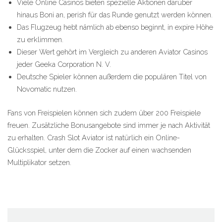
Viele Online Casinos bieten spezielle Aktionen darüber
hinaus Boni an, perish für das Runde genutzt werden können.
Das Flugzeug hebt nämlich ab ebenso beginnt, in expire Höhe
zu erklimmen.
Dieser Wert gehört im Vergleich zu anderen Aviator Casinos
jeder Geeka Corporation N. V.
Deutsche Spieler können außerdem die populären Titel von
Novomatic nutzen.
Fans von Freispielen können sich zudem über 200 Freispiele
freuen. Zusätzliche Bonusangebote sind immer je nach Aktivität
zu erhalten. Crash Slot Aviator ist natürlich ein Online-
Glücksspiel, unter dem die Zocker auf einen wachsenden
Multiplikator setzen.