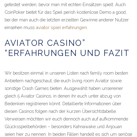
getestet werden, bevor man mit echten Einsätzen spielt. Auch
CoinPoker bietet für das Spiel perish kostenlose Demo a good,
bei der man auch die letzten erzielten Gewinne anderer Nutzer
einsehen muss
aviator spiel erfahrungen
.
AVIATOR CASINO”
“ERFAHRUNGEN UND FAZIT
Wir besitzen einmal in unseren Listen nach family room besten
Anbietern nachgeschaut, die euch living room Aviator sowie
sonstige Crash Games bieten. Ausgewählt haben unsereiner
gleich 5 Aviator Casinos, in denen ihr euch unter abzug von
Bedenken registrieren könnt. Detaillierte Informationen über
diesen Casinos folgen nach der kurzen Übersichtstabelle.
Verweisen möchten wir euch dennoch auch auf aufkommende
Glücksspielbehörden – besonders Kahnawake und Anjouan
seien hier zu nennen. In beiden Fällen handelt es sich um seriöse