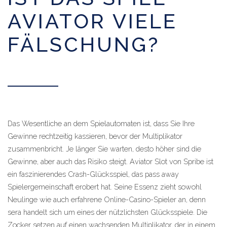
AVIATOR VIELE
FÄLSCHUNG?
Das Wesentliche an dem Spielautomaten ist, dass Sie Ihre
Gewinne rechtzeitig kassieren, bevor der Multiplikator
zusammenbricht. Je länger Sie warten, desto höher sind die
Gewinne, aber auch das Risiko steigt. Aviator Slot von Spribe ist
ein faszinierendes Crash-Glücksspiel, das pass away
Spielergemeinschaft erobert hat. Seine Essenz zieht sowohl
Neulinge wie auch erfahrene Online-Casino-Spieler an, denn
sera handelt sich um eines der nützlichsten Glücksspiele. Die
Zocker setzen auf einen wachsenden Multiplikator, der in einem