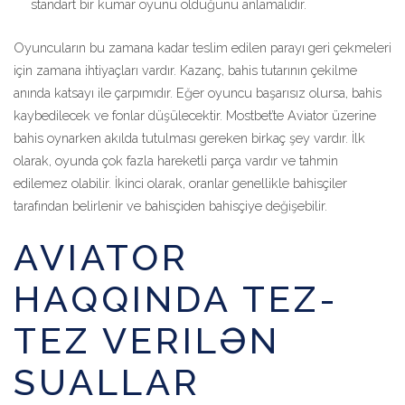
standart bir kumar oyunu olduğunu anlamalıdır.
Oyuncuların bu zamana kadar teslim edilen parayı geri çekmeleri
için zamana ihtiyaçları vardır. Kazanç, bahis tutarının çekilme
anında katsayı ile çarpımıdır. Eğer oyuncu başarısız olursa, bahis
kaybedilecek ve fonlar düşülecektir. Mostbet’te Aviator üzerine
bahis oynarken akılda tutulması gereken birkaç şey vardır. İlk
olarak, oyunda çok fazla hareketli parça vardır ve tahmin
edilemez olabilir. İkinci olarak, oranlar genellikle bahisçiler
tarafından belirlenir ve bahisçiden bahisçiye değişebilir.
AVIATOR
HAQQINDA TEZ-
TEZ VERILƏN
SUALLAR