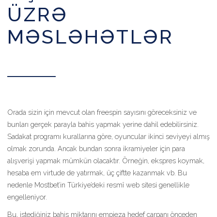
ÜZRƏ
MƏSLƏHƏTLƏR
Orada sizin için mevcut olan freespin sayısını göreceksiniz ve
bunları gerçek parayla bahis yapmak yerine dahil edebilirsiniz.
Sadakat programı kurallarına göre, oyuncular ikinci seviyeyi almış
olmak zorunda. Ancak bundan sonra ikramiyeler için para
alışverişi yapmak mümkün olacaktır. Örneğin, ekspres koymak,
hesaba em virtude de yatırmak, üç çiftte kazanmak vb. Bu
nedenle Mostbet’in Türkiye’deki resmî web sitesi genellikle
engelleniyor.
Bu, istediğiniz bahis miktarını empieza hedef çarpanı önceden