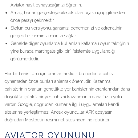
Aviator nasıl oynayacağınızı öğrenin.
Amaç, her an gerçekleşebilecek olan uçak uçup gitmeden
önce parayı çekmektir.
Slotun bu versiyonu, şansınızı denemenizi ve adrenalinin
gerçek bir kısmını almanızı sağlar.
Genelde diğer oyunlarda kullanılan katlamalı oyun taktiğinin
yine burada martingale gibi bir” “sistemle uygulandığı
görülmektedir.
Her bir bahis türü için oranlar farklıdır, bu nedenle bahis
oynamadan önce bunları anlamak önemlidir. Kazanma
bahislerinin oranları genellikle yer bahislerinin oranlarından daha
düşüktür, çünkü bir yer bahsini kazanmanın daha fazla yolu
vardır. Google, doğrudan kumarla ilgili uygulamaları kendi
sitelerine yerleştirmez. Ancak oyuncular APK dosyasını
doğrudan Mostbet’in resmî net sitesinden indirebilirler.
AVIATOR OYUNUNU