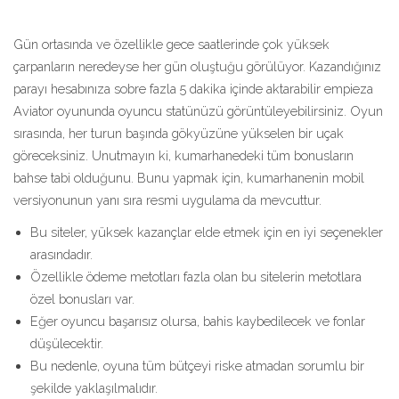
Gün ortasında ve özellikle gece saatlerinde çok yüksek
çarpanların neredeyse her gün oluştuğu görülüyor. Kazandığınız
parayı hesabınıza sobre fazla 5 dakika içinde aktarabilir empieza
Aviator oyununda oyuncu statünüzü görüntüleyebilirsiniz. Oyun
sırasında, her turun başında gökyüzüne yükselen bir uçak
göreceksiniz. Unutmayın ki, kumarhanedeki tüm bonusların
bahse tabi olduğunu. Bunu yapmak için, kumarhanenin mobil
versiyonunun yanı sıra resmi uygulama da mevcuttur.
Bu siteler, yüksek kazançlar elde etmek için en iyi seçenekler
arasındadır.
Özellikle ödeme metotları fazla olan bu sitelerin metotlara
özel bonusları var.
Eğer oyuncu başarısız olursa, bahis kaybedilecek ve fonlar
düşülecektir.
Bu nedenle, oyuna tüm bütçeyi riske atmadan sorumlu bir
şekilde yaklaşılmalıdır.