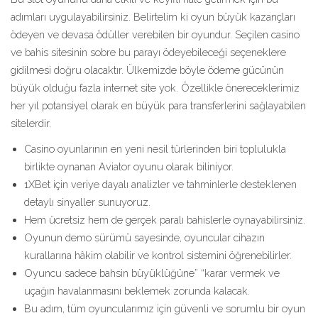
adımları uygulayabilirsiniz. Belirtelim ki oyun büyük kazançları
ödeyen ve devasa ödüller verebilen bir oyundur. Seçilen casino
ve bahis sitesinin sobre bu parayı ödeyebileceği seçeneklere
gidilmesi doğru olacaktır. Ülkemizde böyle ödeme gücünün
büyük olduğu fazla internet site yok. Özellikle önereceklerimiz
her yıl potansiyel olarak en büyük para transferlerini sağlayabilen
sitelerdir.
Casino oyunlarının en yeni nesil türlerinden biri toplulukla
birlikte oynanan Aviator oyunu olarak biliniyor.
1XBet için veriye dayalı analizler ve tahminlerle desteklenen
detaylı sinyaller sunuyoruz.
Hem ücretsiz hem de gerçek paralı bahislerle oynayabilirsiniz.
Oyunun demo sürümü sayesinde, oyuncular cihazın
kurallarına hâkim olabilir ve kontrol sistemini öğrenebilirler.
Oyuncu sadece bahsin büyüklüğüne” “karar vermek ve
uçağın havalanmasını beklemek zorunda kalacak.
Bu adım, tüm oyuncularımız için güvenli ve sorumlu bir oyun