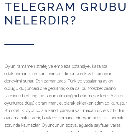
TELEGRAM GRUBU
NELERDIR?
Oyun, tamamen stratejiye empieza potansiyel kazanca
odaklanmanıza imkan tanırken, dimension keyifli bir oyun
deneyimi sunar. Son zamanlarda, Türkiye yasalarına aykırı
olduğu düşüncesi dile getirilmiş olsa da, bu Mostbet casino
sitesinde herhangi bir sorun olmadığını belirtmek isteriz. Aviator
oyununda düşük oranı manuel olarak eklerken adım 10 kuruştur.
Bu özellik, oyunculara kendi parasını yatırmadan ücretsiz bir tur
oynama hakkı verir, böylece herhangi bir oyun hilesi kullanmak
zorunda kalmazlar. Oyuncunun sosyal ağlarda sayfaları varsa,