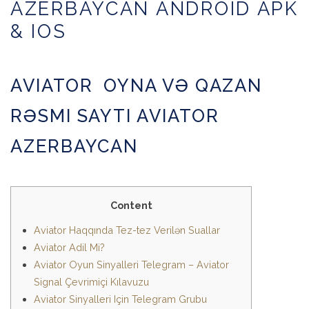
AZERBAYCAN ANDROID APK
& IOS
AVIATOR ️ OYNA VƏ QAZAN
RƏSMI SAYTI AVIATOR
AZERBAYCAN
Content
Aviator Haqqında Tez-tez Verilən Suallar
Aviator Adil Mi?
Aviator Oyun Sinyalleri Telegram – Aviator
Signal Çevrimiçi Kılavuzu
Aviator Sinyalleri Için Telegram Grubu