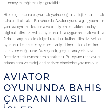
deneyimi sağlamak için gereklidir.
Hile programlarına başvurmak yerine, doğru stratejiler kullanmak
daha etkili olacaktır. Bu rehberde, Aviator oyununa giriş yapmanın
yanı sıra oynama, kazanma ve para işlemleri hakkında detaylı
bilgi bulabilirsiniz. Aviator oyununu daha uygun anlamak ve daha
fazla kazanç elde etmek için bu rehberi kullanabilirsiniz. Aviator
oyununu denemek isteyen insanlar için birçok internet casino,
demo seçeneği sunar. Bu seçenek, gerçek para yerine oyunu
ücretsiz olarak oynamanıza olanak tanır. Bu, oyuncuların oyunu
anlamalarına ve stratejilerini analyze etmelerine yardımcı olur.
AVIATOR
OYUNUNDA BAHIS
ÇARPANI NASIL