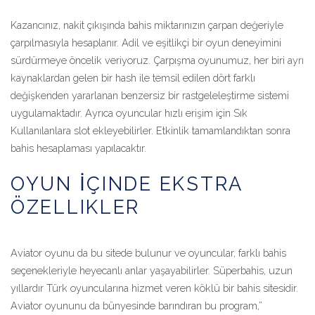
Kazancınız, nakit çıkışında bahis miktarınızın çarpan değeriyle
çarpılmasıyla hesaplanır. Adil ve eşitlikçi bir oyun deneyimini
sürdürmeye öncelik veriyoruz. Çarpışma oyunumuz, her biri ayrı
kaynaklardan gelen bir hash ile temsil edilen dört farklı
değişkenden yararlanan benzersiz bir rastgeleleştirme sistemi
uygulamaktadır. Ayrıca oyuncular hızlı erişim için Sık
Kullanılanlara slot ekleyebilirler. Etkinlik tamamlandıktan sonra
bahis hesaplaması yapılacaktır.
OYUN İÇINDE EKSTRA
ÖZELLIKLER
Aviator oyunu da bu sitede bulunur ve oyuncular, farklı bahis
seçenekleriyle heyecanlı anlar yaşayabilirler. Süperbahis, uzun
yıllardır Türk oyuncularına hizmet veren köklü bir bahis sitesidir.
Aviator oyununu da bünyesinde barındıran bu program,”