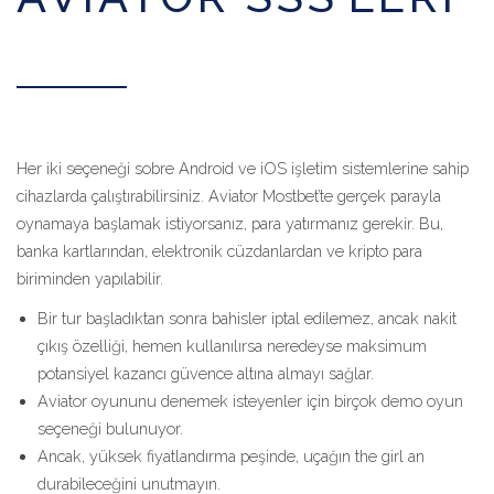
Her iki seçeneği sobre Android ve iOS işletim sistemlerine sahip
cihazlarda çalıştırabilirsiniz. Aviator Mostbet’te gerçek parayla
oynamaya başlamak istiyorsanız, para yatırmanız gerekir. Bu,
banka kartlarından, elektronik cüzdanlardan ve kripto para
biriminden yapılabilir.
Bir tur başladıktan sonra bahisler iptal edilemez, ancak nakit
çıkış özelliği, hemen kullanılırsa neredeyse maksimum
potansiyel kazancı güvence altına almayı sağlar.
Aviator oyununu denemek isteyenler için birçok demo oyun
seçeneği bulunuyor.
Ancak, yüksek fiyatlandırma peşinde, uçağın the girl an
durabileceğini unutmayın.