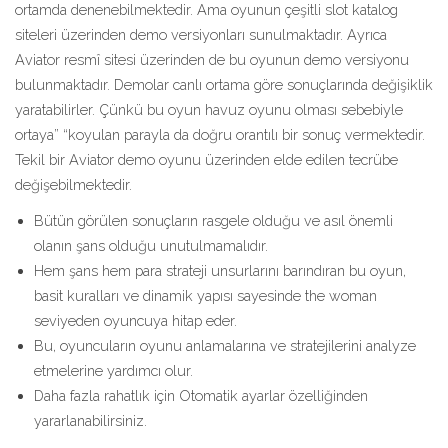
ortamda denenebilmektedir. Ama oyunun çeşitli slot katalog
siteleri üzerinden demo versiyonları sunulmaktadır. Ayrıca
Aviator resmî sitesi üzerinden de bu oyunun demo versiyonu
bulunmaktadır. Demolar canlı ortama göre sonuçlarında değişiklik
yaratabilirler. Çünkü bu oyun havuz oyunu olması sebebiyle
ortaya” “koyulan parayla da doğru orantılı bir sonuç vermektedir.
Tekil bir Aviator demo oyunu üzerinden elde edilen tecrübe
değişebilmektedir.
Bütün görülen sonuçların rasgele olduğu ve asıl önemli
olanın şans olduğu unutulmamalıdır.
Hem şans hem para strateji unsurlarını barındıran bu oyun,
basit kuralları ve dinamik yapısı sayesinde the woman
seviyeden oyuncuya hitap eder.
Bu, oyuncuların oyunu anlamalarına ve stratejilerini analyze
etmelerine yardımcı olur.
Daha fazla rahatlık için Otomatik ayarlar özelliğinden
yararlanabilirsiniz.