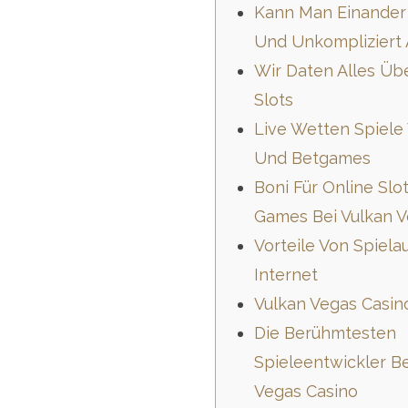
Kann Man Einander
Und Unkompliziert
Wir Daten Alles Üb
Slots
Live Wetten Spiele
Und Betgames
Boni Für Online Slo
Games Bei Vulkan 
Vorteile Von Spiel
Internet
Vulkan Vegas Casi
Die Berühmtesten
Spieleentwickler Be
Vegas Casino