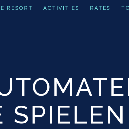
E RESORT
ACTIVITIES
RATES
T
AUTOMAT
 SPIELEN