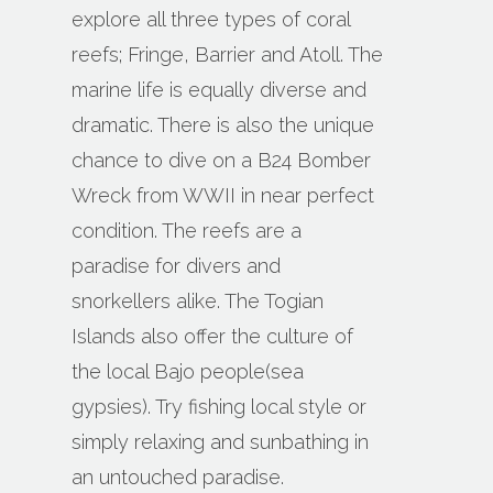
explore all three types of coral
reefs; Fringe, Barrier and Atoll. The
marine life is equally diverse and
dramatic. There is also the unique
chance to dive on a B24 Bomber
Wreck from WWII in near perfect
condition. The reefs are a
paradise for divers and
snorkellers alike. The Togian
Islands also offer the culture of
the local Bajo people(sea
gypsies). Try fishing local style or
simply relaxing and sunbathing in
an untouched paradise.