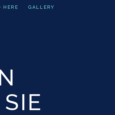
O HERE
GALLERY
EN
 SIE