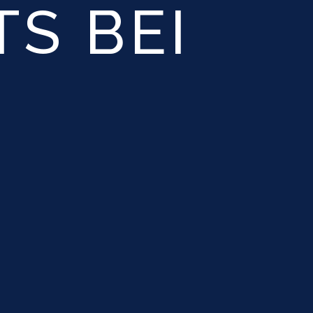
TS BEI