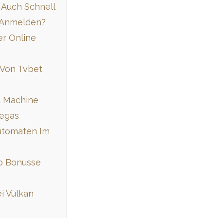
 Auch Schnell
 Anmelden?
er Online
 Von Tvbet
t Machine
Vegas
automaten Im
no Bonusse
i Vulkan