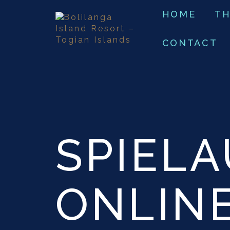
HOME
TH
CONTACT
SPIEL
ONLINE