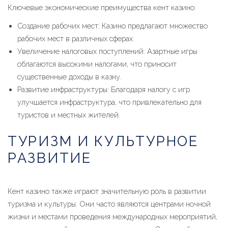
Ключевые экономические преимущества кент казино:
Создание рабочих мест: Казино предлагают множество
рабочих мест в различных сферах.
Увеличение налоговых поступлений: Азартные игры
облагаются высокими налогами, что приносит
существенные доходы в казну.
Развитие инфраструктуры: Благодаря налогу с игр
улучшается инфраструктура, что привлекательно для
туристов и местных жителей.
ТУРИЗМ И КУЛЬТУРНОЕ
РАЗВИТИЕ
Кент казино также играют значительную роль в развитии
туризма и культуры. Они часто являются центрами ночной
жизни и местами проведения международных мероприятий,