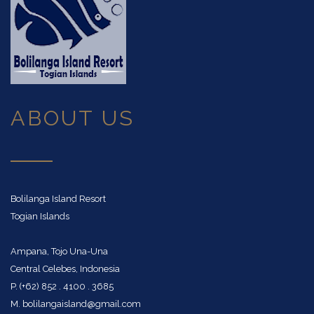
ABOUT US
Bolilanga Island Resort
Togian Islands
Ampana, Tojo Una-Una
Central Celebes, Indonesia
P. (+62) 852 . 4100 . 3685
M. bolilangaisland@gmail.com