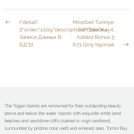
{“detail”:
Mostbet Türkiye:
[{“order”:1009,”description”:”Ошибка
Sah Site, Kayıt,
Записи Данных В
Added Bonus 5
БД”}]}
673 Giriş Yapmak
The Togian Islands are renowned for their outstanding beauty
above and below the water. Islands with exquisite white sand
beaches and sandstone cliffs cloaked in virgin rainforest,
surrounded by pristine coral reefs and emerald seas. Tomini Bay,