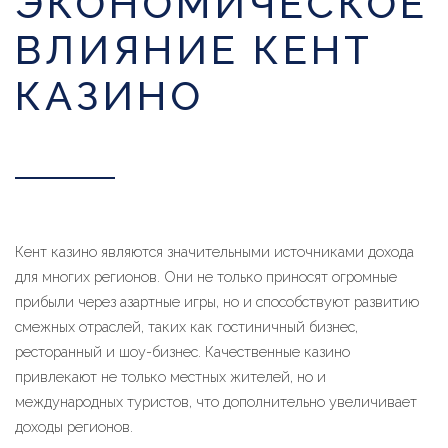
ЭКОНОМИЧЕСКОЕ
ВЛИЯНИЕ КЕНТ
КАЗИНО
Кент казино являются значительными источниками дохода
для многих регионов. Они не только приносят огромные
прибыли через азартные игры, но и способствуют развитию
смежных отраслей, таких как гостиничный бизнес,
ресторанный и шоу-бизнес. Качественные казино
привлекают не только местных жителей, но и
международных туристов, что дополнительно увеличивает
доходы регионов.