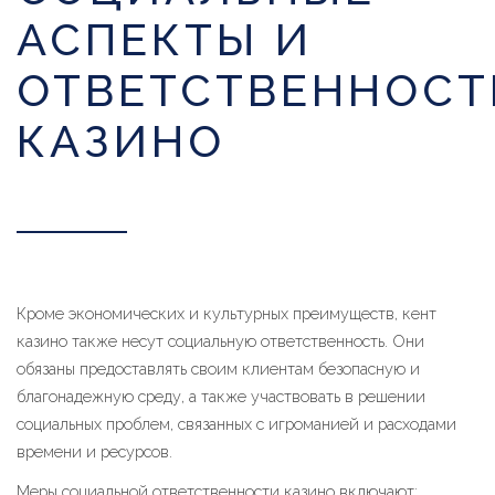
АСПЕКТЫ И
ОТВЕТСТВЕННОСТ
КАЗИНО
Кроме экономических и культурных преимуществ, кент
казино также несут социальную ответственность. Они
обязаны предоставлять своим клиентам безопасную и
благонадежную среду, а также участвовать в решении
социальных проблем, связанных с игроманией и расходами
времени и ресурсов.
Меры социальной ответственности казино включают: