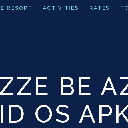
E RESORT
ACTIVITIES
RATES
T
ZZE BE A
D OS APK