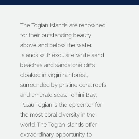
The Togian Islands are renowned
for their outstanding beauty
above and below the water.
Islands with exquisite white sand
beaches and sandstone cliffs
cloaked in virgin rainforest,
surrounded by pristine coral reefs
and emerald seas. Tomini Bay,
Pulau Togian is the epicenter for
the most coral diversity in the
world. The Togian islands offer
extraordinary opportunity to