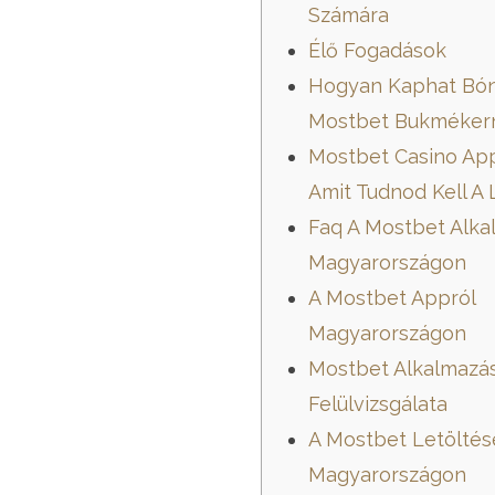
Számára
Élő Fogadások
Hogyan Kaphat Bón
Mostbet Bukméker
Mostbet Casino Ap
Amit Tudnod Kell A 
Faq A Mostbet Alka
Magyarországon
A Mostbet Appról
Magyarországon
Mostbet Alkalmazá
Felülvizsgálata
A Mostbet Letöltés
Magyarországon