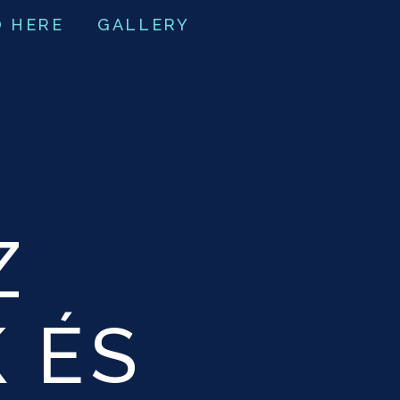
O HERE
GALLERY
Z
 ÉS