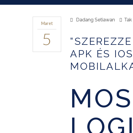
Dadang Setiawan
Tak
Maret
5
“SZEREZZE
APK ÉS IO
MOBILALK
MOS
LOGI