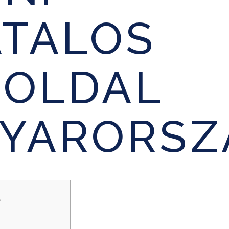
ATALOS
OLDAL
YARORSZ
t