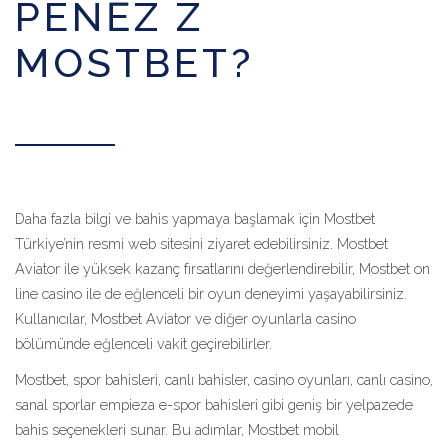
PENĚZ Z
MOSTBET?
Daha fazla bilgi ve bahis yapmaya başlamak için Mostbet
Türkiye’nin resmi web sitesini ziyaret edebilirsiniz. Mostbet
Aviator ile yüksek kazanç fırsatlarını değerlendirebilir, Mostbet on
line casino ile de eğlenceli bir oyun deneyimi yaşayabilirsiniz.
Kullanıcılar, Mostbet Aviator ve diğer oyunlarla casino
bölümünde eğlenceli vakit geçirebilirler.
Mostbet, spor bahisleri, canlı bahisler, casino oyunları, canlı casino,
sanal sporlar empieza e-spor bahisleri gibi geniş bir yelpazede
bahis seçenekleri sunar. Bu adımlar, Mostbet mobil