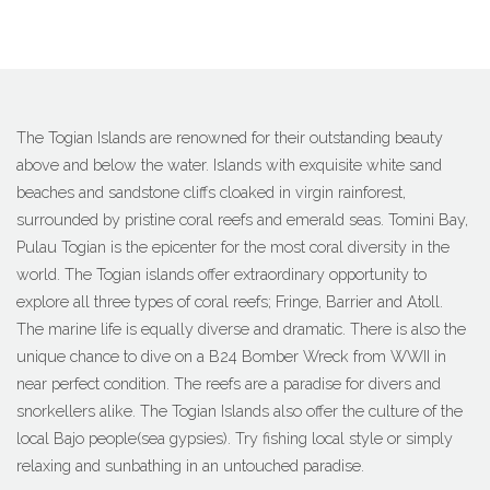
The Togian Islands are renowned for their outstanding beauty
above and below the water. Islands with exquisite white sand
beaches and sandstone cliffs cloaked in virgin rainforest,
surrounded by pristine coral reefs and emerald seas. Tomini Bay,
Pulau Togian is the epicenter for the most coral diversity in the
world. The Togian islands offer extraordinary opportunity to
explore all three types of coral reefs; Fringe, Barrier and Atoll.
The marine life is equally diverse and dramatic. There is also the
unique chance to dive on a B24 Bomber Wreck from WWII in
near perfect condition. The reefs are a paradise for divers and
snorkellers alike. The Togian Islands also offer the culture of the
local Bajo people(sea gypsies). Try fishing local style or simply
relaxing and sunbathing in an untouched paradise.