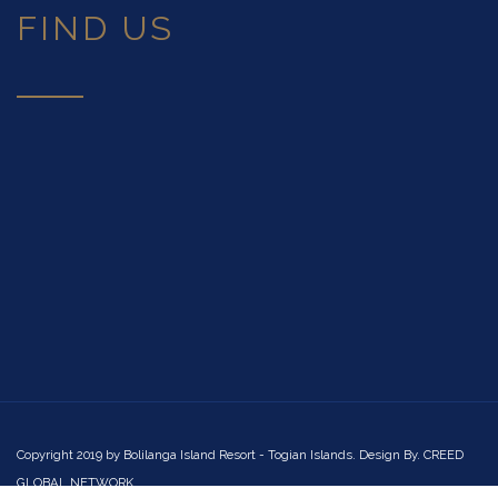
FIND US
Copyright 2019 by
Bolilanga Island Resort - Togian Islands
. Design By. CREED
GLOBAL NETWORK