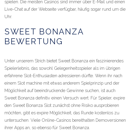
spielen. Die meisten Casinos sind immer über E-Mail und einen
Live-Chat auf der Webseite verfügbar, häufig sogar rund um die
Uhr.
SWEET BONANZA
BEWERTUNG
Unter unserem Strich bietet Sweet Bonanza ein faszinierendes
Spielerlebnis, das sowohl Gelegenheitsspieler als im übrigen
erfahrene Slot-Enthusiasten adressieren dürfte. Wenn ihr nach
einem Slot machine mit etwas anderem Spielprinzip und der
Möglichkeit auf beeindruckende Gewinne suchen, ist auch
Sweet Bonanza definitiv einen Versuch wert. Für Spieler, expire
den Sweet Bonanza Slot zunächst ohne Risiko ausprobieren
möchten, gibt es expire Möglichkeit, das Runde kostenlos zu
untersuchen. Viele Online-Casinos bereithalten Demoversionen
ihrer Apps an, so ebenso für Sweet Bonanza.