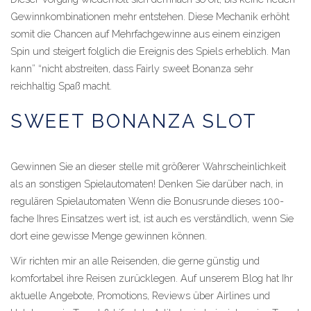
Gewinnkombinationen mehr entstehen. Diese Mechanik erhöht
somit die Chancen auf Mehrfachgewinne aus einem einzigen
Spin und steigert folglich die Ereignis des Spiels erheblich. Man
kann” “nicht abstreiten, dass Fairly sweet Bonanza sehr
reichhaltig Spaß macht.
SWEET BONANZA SLOT
Gewinnen Sie an dieser stelle mit größerer Wahrscheinlichkeit
als an sonstigen Spielautomaten! Denken Sie darüber nach, in
regulären Spielautomaten Wenn die Bonusrunde dieses 100-
fache Ihres Einsatzes wert ist, ist auch es verständlich, wenn Sie
dort eine gewisse Menge gewinnen können.
Wir richten mir an alle Reisenden, die gerne günstig und
komfortabel ihre Reisen zurücklegen. Auf unserem Blog hat Ihr
aktuelle Angebote, Promotions, Reviews über Airlines und