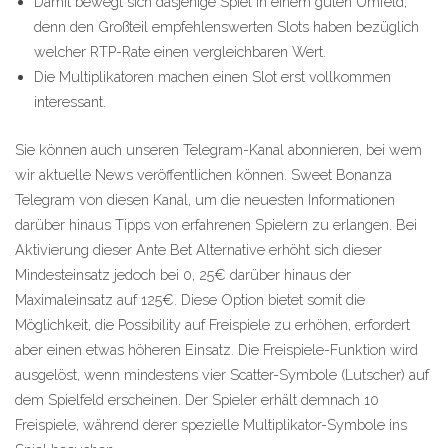
Damit bewegt sich dasjenige Spiel in einem guten Umfeld,
denn den Großteil empfehlenswerten Slots haben bezüglich
welcher RTP-Rate einen vergleichbaren Wert.
Die Multiplikatoren machen einen Slot erst vollkommen
interessant.
Sie können auch unseren Telegram-Kanal abonnieren, bei wem
wir aktuelle News veröffentlichen können. Sweet Bonanza
Telegram von diesen Kanal, um die neuesten Informationen
darüber hinaus Tipps von erfahrenen Spielern zu erlangen. Bei
Aktivierung dieser Ante Bet Alternative erhöht sich dieser
Mindesteinsatz jedoch bei 0, 25€ darüber hinaus der
Maximaleinsatz auf 125€. Diese Option bietet somit die
Möglichkeit, die Possibility auf Freispiele zu erhöhen, erfordert
aber einen etwas höheren Einsatz. Die Freispiele-Funktion wird
ausgelöst, wenn mindestens vier Scatter-Symbole (Lutscher) auf
dem Spielfeld erscheinen. Der Spieler erhält demnach 10
Freispiele, während derer spezielle Multiplikator-Symbole ins