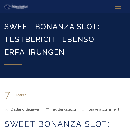
SWEET BONANZA SLOT:
TESTBERICHT EBENSO
ERFAHRUNGEN
7
Maret
Dadang Setiawan
Tak Berkategori
Leave a comment
SWEET BONANZA SLOT: