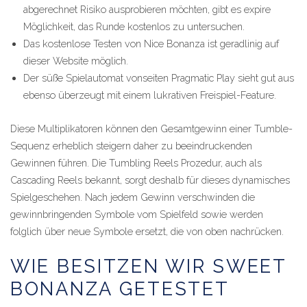
abgerechnet Risiko ausprobieren möchten, gibt es expire
Möglichkeit, das Runde kostenlos zu untersuchen.
Das kostenlose Testen von Nice Bonanza ist geradlinig auf
dieser Website möglich.
Der süße Spielautomat vonseiten Pragmatic Play sieht gut aus
ebenso überzeugt mit einem lukrativen Freispiel-Feature.
Diese Multiplikatoren können den Gesamtgewinn einer Tumble-
Sequenz erheblich steigern daher zu beeindruckenden
Gewinnen führen. Die Tumbling Reels Prozedur, auch als
Cascading Reels bekannt, sorgt deshalb für dieses dynamisches
Spielgeschehen. Nach jedem Gewinn verschwinden die
gewinnbringenden Symbole vom Spielfeld sowie werden
folglich über neue Symbole ersetzt, die von oben nachrücken.
WIE BESITZEN WIR SWEET
BONANZA GETESTET