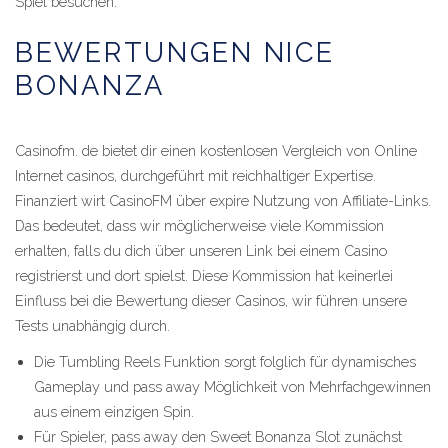
Spiel besuchen.
BEWERTUNGEN NICE
BONANZA
Casinofm. de bietet dir einen kostenlosen Vergleich von Online
Internet casinos, durchgeführt mit reichhaltiger Expertise.
Finanziert wirt CasinoFM über expire Nutzung von Affiliate-Links.
Das bedeutet, dass wir möglicherweise viele Kommission
erhalten, falls du dich über unseren Link bei einem Casino
registrierst und dort spielst. Diese Kommission hat keinerlei
Einfluss bei die Bewertung dieser Casinos, wir führen unsere
Tests unabhängig durch.
Die Tumbling Reels Funktion sorgt folglich für dynamisches
Gameplay und pass away Möglichkeit von Mehrfachgewinnen
aus einem einzigen Spin.
Für Spieler, pass away den Sweet Bonanza Slot zunächst