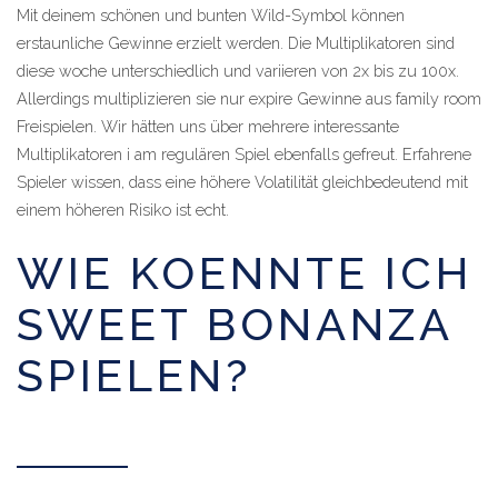
Mit deinem schönen und bunten Wild-Symbol können
erstaunliche Gewinne erzielt werden. Die Multiplikatoren sind
diese woche unterschiedlich und variieren von 2x bis zu 100x.
Allerdings multiplizieren sie nur expire Gewinne aus family room
Freispielen. Wir hätten uns über mehrere interessante
Multiplikatoren i am regulären Spiel ebenfalls gefreut. Erfahrene
Spieler wissen, dass eine höhere Volatilität gleichbedeutend mit
einem höheren Risiko ist echt.
WIE KOENNTE ICH
SWEET BONANZA
SPIELEN?