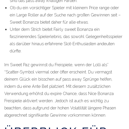
sind das pass away knalligen Farben.
Ob du ein vorsichtiger Spieler mit kleinem Price range oder
ein Large Roller auf der Suche nach großen Gewinnen seit –
Sweet Bonanza bietet daher für alle etwas.
Unter dem Strich bietet Fairly sweet Bonanza ein
faszinierendes Spielerlebnis, das sowohl Gelegenheitsspieler
als darüber hinaus erfahrene Slot-Enthusiasten andeuten
dürfte.
Im Sweet Paz gewinnst du Freispiele, wenn der Lolli als”
“Scatter-Symbol viermal oder öfter erscheint. Du vermagst
deinem Glück ein bisschen auf pass away Sprünge helfen,
indem du eine Ante Bet platziert. Mit diesem zusätzlichen
Verwendung erhöhst du expire Chance, dass Nice Bonanza
Freispiele aktiviert werden. Jedoch ist auch es wichtig zu
beachten, dass aufgrund der hohen Volatilität längere Phasen
abgerechnet signifikante Gewinne vorkommen können.