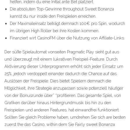
helfen, indem du eine Initial ante Bet platziert.
Die absoluten Top-Gewinne throughout Sweet Bonanza
kannst du nur inside den Freispielen erreichen.
Der Maximaleinsatz beträgt demnach 100€ pro Spin, wodurch
im übrigen High Roller bei ihre Kosten kommen.
Finanziert wirt CasinoFM über die Nutzung von Affiliate-Links.
Der süße Spielautomat vonseiten Pragmatic Play sieht gut aus
und überzeugt mit einem lukrativen Freispiel-Feature. Durch
Aktivierung dieser Unterprogramm erhöht sich jeder Einsatz um
25%, jedoch verdoppelt einander dadurch die Chance auf das
Auslösen der Freispiele. Dies bietet Spielern demnach die
Möglichkeit, ihre Strategie anzupassen sowie potenziell häufiger
von der Bonusrunde über” “profitieren. Das gesamte Spiel, von
Grafiken darüber hinaus Hintergrundmusik bis hin zu den
Freispielen und anderen Features, hat einwandfrei funktioniert.
Sollten Sie gleich Probleme haben, umdrehen Sie sich are besten
zuerst the das Casino, within dem Sie Fairly sweet Bonanza