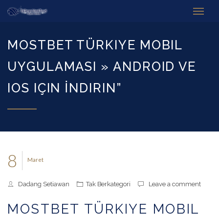
MOSTBET TÜRKIYE MOBIL
UYGULAMASI » ANDROID VE
IOS IÇIN İNDIRIN”
8
Maret
Dadang Setiawan
Tak Berkategori
Leave a comment
MOSTBET TÜRKIYE MOBIL