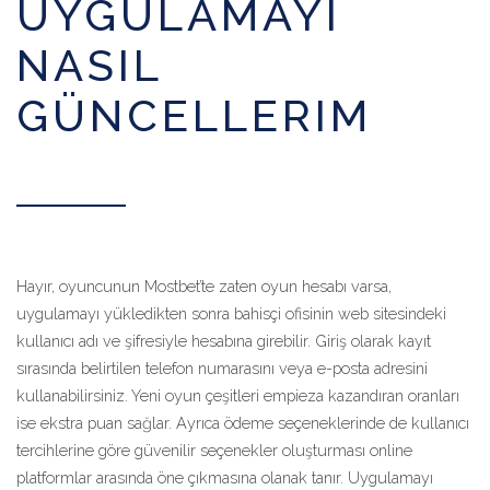
UYGULAMAYI
NASIL
GÜNCELLERIM
Hayır, oyuncunun Mostbet’te zaten oyun hesabı varsa,
uygulamayı yükledikten sonra bahisçi ofisinin web sitesindeki
kullanıcı adı ve şifresiyle hesabına girebilir. Giriş olarak kayıt
sırasında belirtilen telefon numarasını veya e-posta adresini
kullanabilirsiniz. Yeni oyun çeşitleri empieza kazandıran oranları
ise ekstra puan sağlar. Ayrıca ödeme seçeneklerinde de kullanıcı
tercihlerine göre güvenilir seçenekler oluşturması online
platformlar arasında öne çıkmasına olanak tanır. Uygulamayı