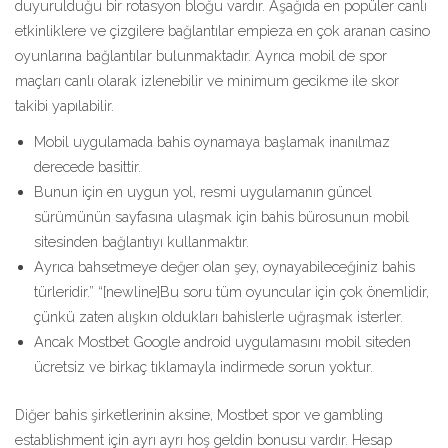
duyurulduğu bir rotasyon bloğu vardır. Aşağıda en popüler canlı
etkinliklere ve çizgilere bağlantılar empieza en çok aranan casino
oyunlarına bağlantılar bulunmaktadır. Ayrıca mobil de spor
maçları canlı olarak izlenebilir ve minimum gecikme ile skor
takibi yapılabilir.
Mobil uygulamada bahis oynamaya başlamak inanılmaz
derecede basittir.
Bunun için en uygun yol, resmi uygulamanın güncel
sürümünün sayfasına ulaşmak için bahis bürosunun mobil
sitesinden bağlantıyı kullanmaktır.
Ayrıca bahsetmeye değer olan şey, oynayabileceğiniz bahis
türleridir.” “[newline]Bu soru tüm oyuncular için çok önemlidir,
çünkü zaten alışkın oldukları bahislerle uğraşmak isterler.
Ancak Mostbet Google android uygulamasını mobil siteden
ücretsiz ve birkaç tıklamayla indirmede sorun yoktur.
Diğer bahis şirketlerinin aksine, Mostbet spor ve gambling
establishment için ayrı ayrı hoş geldin bonusu vardır. Hesap