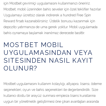
için Mostbet çevrimiçi uygulamasını kullanmanızı öneririz.
Mostbet, mobil üzerinden bahis seveler için özel teklifler hazırlar.
Uygulamayı ücretsiz olarak indirerek a hundred Free Spin
Reward fırsatı kazanabilirsiniz. Üstelik bonusu kazanmak için
depozito yatırmanıza de uma gerek yoktur. Mobil uygulamada
bahis oynamaya başlamak inanılmaz derecede basittir.
MOSTBET MOBIL
UYGULAMASINDAN VEYA
SITESINDEN NASIL KAYIT
OLUNUR?
Mostbet uygulamasını kullanım kolaylığı, altyapısı, lisansı, ödeme
seçenekleri, oyun ve bahis seçenekleri ile değerlendirdik. Size
kullanıcı dostu bir arayüz sunması empieza lisans kurallarına
uygun bir yönetmelik geliştirmesi öne çıkan avantajları arasında