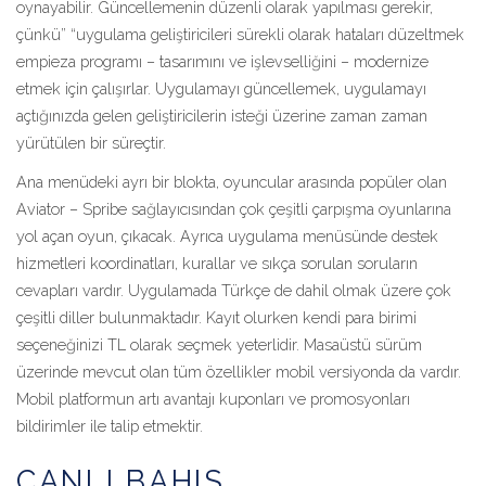
oynayabilir. Güncellemenin düzenli olarak yapılması gerekir,
çünkü” “uygulama geliştiricileri sürekli olarak hataları düzeltmek
empieza programı – tasarımını ve işlevselliğini – modernize
etmek için çalışırlar. Uygulamayı güncellemek, uygulamayı
açtığınızda gelen geliştiricilerin isteği üzerine zaman zaman
yürütülen bir süreçtir.
Ana menüdeki ayrı bir blokta, oyuncular arasında popüler olan
Aviator – Spribe sağlayıcısından çok çeşitli çarpışma oyunlarına
yol açan oyun, çıkacak. Ayrıca uygulama menüsünde destek
hizmetleri koordinatları, kurallar ve sıkça sorulan soruların
cevapları vardır. Uygulamada Türkçe de dahil olmak üzere çok
çeşitli diller bulunmaktadır. Kayıt olurken kendi para birimi
seçeneğinizi TL olarak seçmek yeterlidir. Masaüstü sürüm
üzerinde mevcut olan tüm özellikler mobil versiyonda da vardır.
Mobil platformun artı avantajı kuponları ve promosyonları
bildirimler ile talip etmektir.
CANLI BAHIS