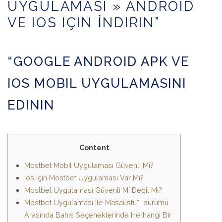
UYGULAMASI » ANDROID
VE IOS IÇIN İNDIRIN”
“GOOGLE ANDROID APK VE
IOS MOBIL UYGULAMASINI
EDININ
Content
Mostbet Mobil Uygulaması Güvenli Mi?
Ios Için Mostbet Uygulaması Var Mı?
Mostbet Uygulaması Güvenli Mi Değil Mi?
Mostbet Uygulaması Ile Masaüstü” “sürümü
Arasında Bahis Seçeneklerinde Herhangi Bir