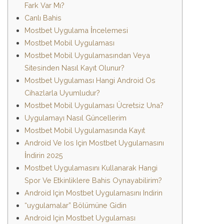
Fark Var Mı?
Canlı Bahis
Mostbet Uygulama İncelemesi
Mostbet Mobil Uygulaması
Mostbet Mobil Uygulamasından Veya
Sitesinden Nasıl Kayıt Olunur?
Mostbet Uygulaması Hangi Android Os
Cihazlarla Uyumludur?
Mostbet Mobil Uygulaması Ücretsiz Una?
Uygulamayı Nasıl Güncellerim
Mostbet Mobil Uygulamasında Kayıt
Android Ve Ios Için Mostbet Uygulamasını
İndirin 2025
Mostbet Uygulamasını Kullanarak Hangi
Spor Ve Etkinliklere Bahis Oynayabilirim?
Android Için Mostbet Uygulamasını Indirin
“uygulamalar” Bölümüne Gidin
Android Için Mostbet Uygulaması