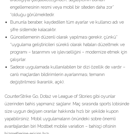
engellemesinin resmi veya mobil bir siteden daha zor”
“olduğu görülmektedir.
Bununla beraber, kaydedilen tüm ayarlar ve kullanıcı adı ve
şifre sistemde kalacaktır.
Güncellemenin düzenli olarak yapılması gerekir, çünkü”
“uygulama geliştiricileri sürekli olarak hataları düzeltmek ve
programı – tasarımını ve işlevselliğini – modernize etmek için
çalışırlar.
Sadece uygulamada kullanılabilen bir dizi özellik de vardır –
canlı maçlardan bildirimlerin ayarlanması, temanın
değiştirilmesi (karanlık, açık).
CounterStrike Go, Dota2 ve League of Stories gibi oyunlar
üzerinden bahis yapmanız sağlanır. Maç sırasında sports lobisinde
size uygun değişen oranlar hakkında hızlı bir şekilde kupon
yapabilirsiniz. Mobil uygulamaların önündeki sobre önemli
avantajlardan biri Mostbet mobile variation – bahisçi ofisinin
hizmetlerine erişim hızı.