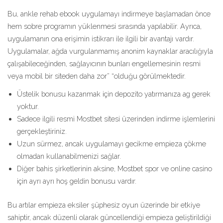
Bu, ankle rehab ebook uygulamayı indirmeye başlamadan önce
hem sobre programın yüklenmesi sırasında yapılabilir. Ayrıca,
uygulamanın ona erişimin istikrarı ile ilgili bir avantajı vardır.
Uygulamalar, ağda vurgulanmamış anonim kaynaklar aracılığıyla
çalışabileceğinden, sağlayıcının bunları engellemesinin resmi
veya mobil bir siteden daha zor” “olduğu görülmektedir.
Üstelik bonusu kazanmak için depozito yatırmanıza ag gerek
yoktur.
Sadece ilgili resmi Mostbet sitesi üzerinden indirme işlemlerini
gerçekleştiriniz.
Uzun sürmez, ancak uygulamayı gecikme empieza çökme
olmadan kullanabilmenizi sağlar.
Diğer bahis şirketlerinin aksine, Mostbet spor ve online casino
için ayrı ayrı hoş geldin bonusu vardır.
Bu artılar empieza eksiler şüphesiz oyun üzerinde bir etkiye
sahiptir, ancak düzenli olarak güncellendiği empieza geliştirildiği