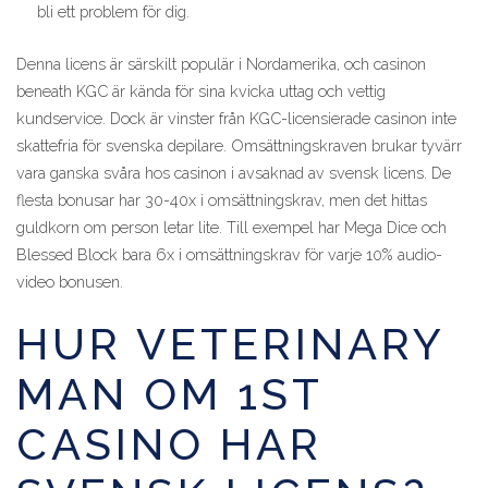
bli ett problem för dig.
Denna licens är särskilt populär i Nordamerika, och casinon
beneath KGC är kända för sina kvicka uttag och vettig
kundservice. Dock är vinster från KGC-licensierade casinon inte
skattefria för svenska depilare. Omsättningskraven brukar tyvärr
vara ganska svåra hos casinon i avsaknad av svensk licens. De
flesta bonusar har 30-40x i omsättningskrav, men det hittas
guldkorn om person letar lite. Till exempel har Mega Dice och
Blessed Block bara 6x i omsättningskrav för varje 10% audio-
video bonusen.
HUR VETERINARY
MAN OM 1ST
CASINO HAR