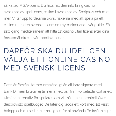
så kallad MGA-licens. Du hittar all den info kring casino i
avsaknad av spellicens, casino i avsaknad av Spelpaus och mkt
mer. Vi tar upp fördelarna likväl riskerna med att spela på ett
casino utan den svenska licensen my partner and i vår guide. Så
sätt igång mediterranean att hitta 1st casino utan licens efter dina
önskemål direkt i vår topplista nedan.
DÄRFÖR SKA DU IDELIGEN
VÄLJA ETT ONLINE CASINO
MED SVENSK LICENS
Detta är förstås lite mer omständligt än att bara signera med
BankID, men brukar ej ta mer än ett par finir. Förbetalda kort är ett
utmärkt alternativ för spelare som vill hålla strikt kontroll över
desprovisto spelbudget. De låter dig ladda ett kort med 1st visst
belopp och du sedan har mulighed for at använda för insättningar.