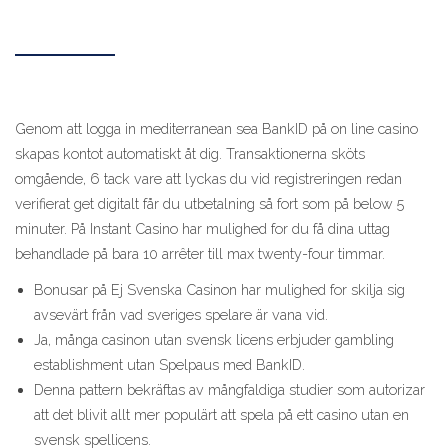
Genom att logga in mediterranean sea BankID på on line casino
skapas kontot automatiskt åt dig. Transaktionerna sköts
omgående, 6 tack vare att lyckas du vid registreringen redan
verifierat get digitalt får du utbetalning så fort som på below 5
minuter. På Instant Casino har mulighed for du få dina uttag
behandlade på bara 10 arrêter till max twenty-four timmar.
Bonusar på Ej Svenska Casinon har mulighed for skilja sig
avsevärt från vad sveriges spelare är vana vid.
Ja, många casinon utan svensk licens erbjuder gambling
establishment utan Spelpaus med BankID.
Denna pattern bekräftas av mångfaldiga studier som autorizar
att det blivit allt mer populärt att spela på ett casino utan en
svensk spellicens.