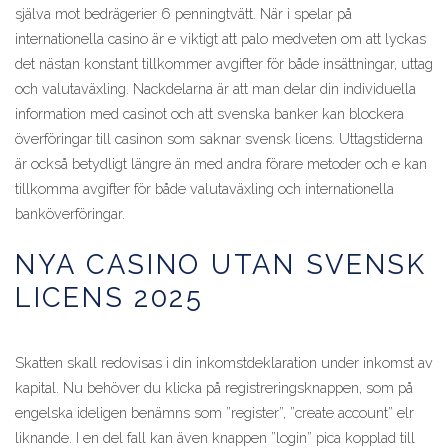
själva mot bedrägerier 6 penningtvätt. När i spelar på
internationella casino är e viktigt att palo medveten om att lyckas
det nästan konstant tillkommer avgifter för både insättningar, uttag
och valutaväxling. Nackdelarna är att man delar din individuella
information med casinot och att svenska banker kan blockera
överföringar till casinon som saknar svensk licens. Uttagstiderna
är också betydligt längre än med andra förare metoder och e kan
tillkomma avgifter för både valutaväxling och internationella
banköverföringar.
NYA CASINO UTAN SVENSK
LICENS 2025
Skatten skall redovisas i din inkomstdeklaration under inkomst av
kapital. Nu behöver du klicka på registreringsknappen, som på
engelska ideligen benämns som ”register”, ”create account” elr
liknande. I en del fall kan även knappen ”login” pica kopplad till