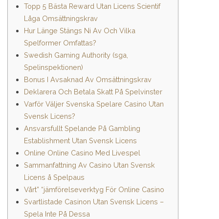
Topp 5 Bästa Reward Utan Licens Scientif
Låga Omsättningskrav
Hur Länge Stängs Ni Av Och Vilka
Spelformer Omfattas?
Swedish Gaming Authority (sga,
Spelinspektionen)
Bonus I Avsaknad Av Omsättningskrav
Deklarera Och Betala Skatt På Spelvinster
Varför Väljer Svenska Spelare Casino Utan
Svensk Licens?
Ansvarsfullt Spelande På Gambling
Establishment Utan Svensk Licens
Online Online Casino Med Livespel
Sammanfattning Av Casino Utan Svensk
Licens å Spelpaus
Vårt” “jämförelseverktyg För Online Casino
Svartlistade Casinon Utan Svensk Licens –
Spela Inte På Dessa