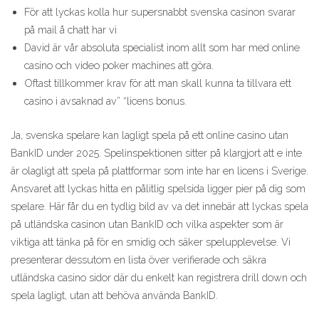
För att lyckas kolla hur supersnabbt svenska casinon svarar
på mail å chatt har vi
David är vår absoluta specialist inom allt som har med online
casino och video poker machines att göra.
Oftast tillkommer krav för att man skall kunna ta tillvara ett
casino i avsaknad av” “licens bonus.
Ja, svenska spelare kan lagligt spela på ett online casino utan
BankID under 2025. Spelinspektionen sitter på klargjort att e inte
är olagligt att spela på plattformar som inte har en licens i Sverige.
Ansvaret att lyckas hitta en pålitlig spelsida ligger pier på dig som
spelare. Här får du en tydlig bild av va det innebär att lyckas spela
på utländska casinon utan BankID och vilka aspekter som är
viktiga att tänka på för en smidig och säker spelupplevelse. Vi
presenterar dessutom en lista över verifierade och säkra
utländska casino sidor där du enkelt kan registrera drill down och
spela lagligt, utan att behöva använda BankID.