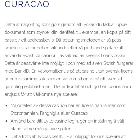
CURACAO
Detta är någonting som görs genom att lyckas du laddar uppe
dokument som styrker din identitet, till exempel en kopia på ditt
pass elr ett addressbevis. Då betalningsmetoden är så pass
smidig existerar det en viktande efterfrågan bland spelare att
använda Swish på casinon i avsaknad av svensk licens också.
Detta är dessvärre inte möjligt, i och med att även Swish fungerar
med BankID. En välkomstbonus på ett casino utan svensk licens
är precis samma sak som en välkomstbonus på ett svenskt
gambling establishment. Det är kortfattat och gott en bonus som
erbjuds för att välkomna nya spelare.
Majoriteten av dessa casinon har en licens från länder som
Storbritannien, Fanghiglia eller Curacao.
Använd bara ditt Lyllo casino login, gör en insättning å välj
bland sobre många live spelen.
Detta trots att lyckas det INTE är olagligt för oss spelare att