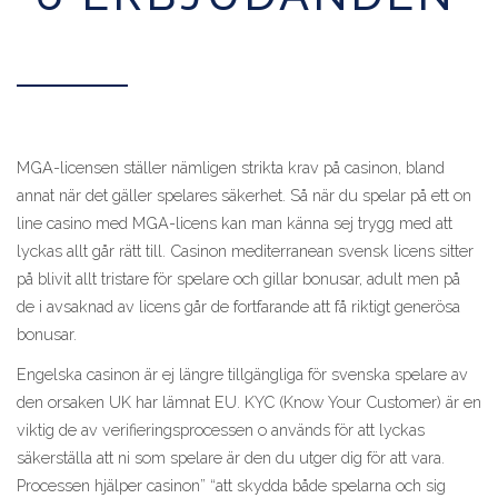
MGA-licensen ställer nämligen strikta krav på casinon, bland
annat när det gäller spelares säkerhet. Så när du spelar på ett on
line casino med MGA-licens kan man känna sej trygg med att
lyckas allt går rätt till. Casinon mediterranean svensk licens sitter
på blivit allt tristare för spelare och gillar bonusar, adult men på
de i avsaknad av licens går de fortfarande att få riktigt generösa
bonusar.
Engelska casinon är ej längre tillgängliga för svenska spelare av
den orsaken UK har lämnat EU. KYC (Know Your Customer) är en
viktig de av verifieringsprocessen o används för att lyckas
säkerställa att ni som spelare är den du utger dig för att vara.
Processen hjälper casinon” “att skydda både spelarna och sig