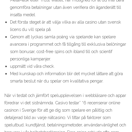
genomföra betalningar utan även verifiera din äganderätt till
insatta medel.
Det första steget är att välja vilka av alla casino utan svensk
licens du vill spela på.
Genom att lyckas samla poäng via spelande kan spelare
avancera i programmet och få tillgång till exklusiva belöningar
som bonusar, cost-free spins och ibland till och scientif
personliga kampanjer.
uppmätt vid våra check.
Med kunskap och information blir det mycket lättare att göra
smarta beslut när du spelar om kvalitativa pengar.
När vi testat och jämfört spelupplevelsen i webbläsare och appar
föredrar vi det sistnämnda. Casivo testar” “6 recenserar online
casinon i Sverige för att ge dig som spelare en pålitlig och
detaljerad bild av varje nätcasino. Vi tittar på faktorer som
spelutbud, kundtjänst, betalningsmetoder, användarvänlighet och