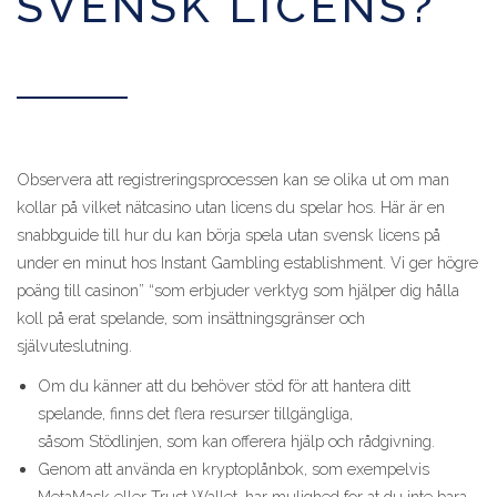
SVENSK LICENS?
Observera att registreringsprocessen kan se olika ut om man
kollar på vilket nätcasino utan licens du spelar hos. Här är en
snabbguide till hur du kan börja spela utan svensk licens på
under en minut hos Instant Gambling establishment. Vi ger högre
poäng till casinon” “som erbjuder verktyg som hjälper dig hålla
koll på erat spelande, som insättningsgränser och
självuteslutning.
Om du känner att du behöver stöd för att hantera ditt
spelande, finns det flera resurser tillgängliga,
såsom Stödlinjen, som kan offerera hjälp och rådgivning.
Genom att använda en kryptoplånbok, som exempelvis
MetaMask eller Trust Wallet, har mulighed for at du inte bara