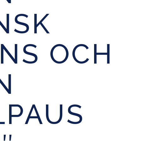
NSK
ENS OCH
N
LPAUS