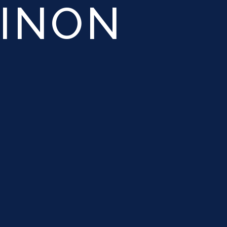
SINON