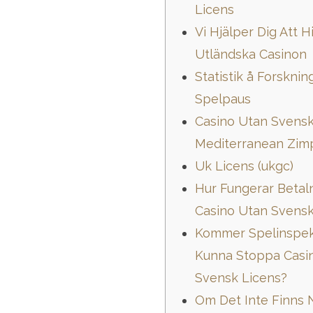
Licens
Vi Hjälper Dig Att H
Utländska Casinon
Statistik å Forskni
Spelpaus
Casino Utan Svensk
Mediterranean Zim
Uk Licens (ukgc)
Hur Fungerar Betaln
Casino Utan Svensk
Kommer Spelinspek
Kunna Stoppa Casi
Svensk Licens?
Om Det Inte Finns 