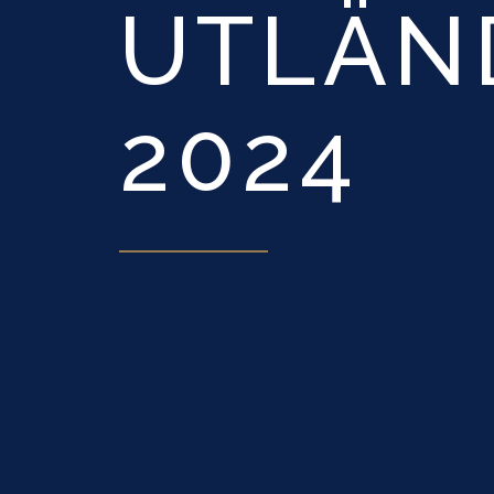
UTLÄN
2024