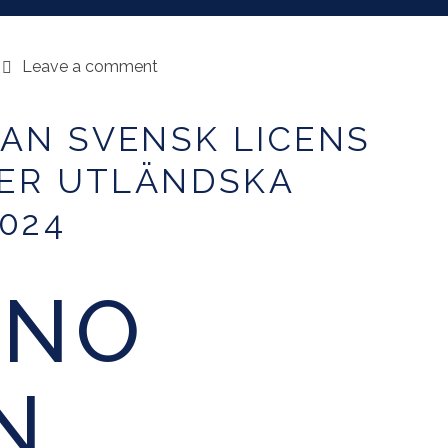
Leave a comment
AN SVENSK LICENS
VER UTLÄNDSKA
024
INO
N