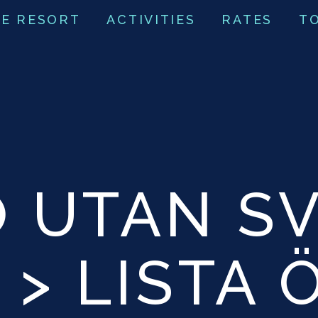
E RESORT
ACTIVITIES
RATES
T
O UTAN S
 > LISTA 