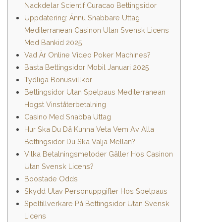
Nackdelar Scientif Curacao Bettingsidor
Uppdatering: Ännu Snabbare Uttag
Mediterranean Casinon Utan Svensk Licens
Med Bankid 2025
Vad Är Online Video Poker Machines?
Bästa Bettingsidor Mobil Januari 2025
Tydliga Bonusvillkor
Bettingsidor Utan Spelpaus Mediterranean
Högst Vinståterbetalning
Casino Med Snabba Uttag
Hur Ska Du Då Kunna Veta Vem Av Alla
Bettingsidor Du Ska Välja Mellan?
Vilka Betalningsmetoder Gäller Hos Casinon
Utan Svensk Licens?
Boostade Odds
Skydd Utav Personuppgifter Hos Spelpaus
Speltillverkare På Bettingsidor Utan Svensk
Licens