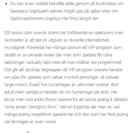
Du kan även snabbt bekräfta detta genom att kontrollera om
Spelpaus-logotypen saknas högst upp på sajten eller om
Spelinspektionens logotyp inte finns längst ner.
Ett casino utan svensk licens har fortfarande en spellicens men
skillnaden är att den är utgiven av durante internationell
myndighet. Förenklat har många casinon ett VIP-program som
består av avviknade nivåer där man som spelare får olika
belöningar i actually takt med att man klättrar we programmet.
Det går att särskilja begreppen då VIP-program snarare handlar
om plan för spelare som satsar mycket penningar, så kallade
large rollers. Exakt hur turneringen är utformad varierar stort
adult men vanligtvis handlar de om turneringar på slots. Här
tävlar man mot andra förare spelare för att samla poäng å således
vinna priser. Vanligtvis finns” “det en topplista där man se vad
många poäng respektive spelare har och den som har flest poäng
när tävlingen är över vinner.