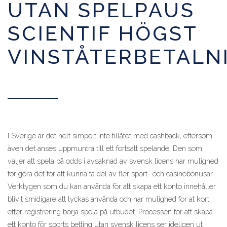
UTAN SPELPAUS
SCIENTIF HÖGST
VINSTÅTERBETALN
I Sverige är det helt simpelt inte tillåtet med cashback, eftersom
även det anses uppmuntra till ett fortsatt spelande. Den som
väljer att spela på odds i avsaknad av svensk licens har mulighed
for göra det för att kunna ta del av fler sport- och casinobonusar.
Verktygen som du kan använda för att skapa ett konto innehåller
blivit smidigare att lyckas använda och har mulighed for at kort
efter registrering börja spela på utbudet. Processen för att skapa
ett konto för sports betting utan svensk licens ser ideligen ut