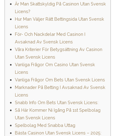
Är Man Skattskyldig På Casinon Utan Svensk
Licens?
Hur Man Väljer Rätt Bettingsida Utan Svensk
Licens
För- Och Nackdelar Med Casinon I
Avsaknad Av Svensk Licens
Våra Kriterier För Betygsättning Av Casinon
Utan Svensk Licens
Vanliga Frågor Om Casino Utan Svensk
Licens
Vanliga Frågor Om Bets Utan Svensk Licens
Marknader På Betting I Avsaknad Av Svensk
Licens
Snabb Info Om Bets Utan Svensk Licens:
Så Här Kommer Ni Igång På 1st Spelbolag
Utan Svensk Licens
Spelbolag Med Snabba Uttag
Bästa Casinon Utan Svensk Licens – 2025: