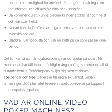
som du har mulighed for använda för att göra betalningar on
the internet utan att avslöja dina bankuppgifter.
Då kommer du att kunna placera kundens odds när och helst
och var som helst.
Nedan kan du jämföra samtliga alternativen som accepterar
svenska spelare.
Bläddra i vår topplista och välj en bettingsida som passar dina
behov.
Det funkar så att i får lojalitetspoäng när du spelar på sidan. När
man sedan har fått ihop tillräckligt många poäng kommer du att få
durante bonus. Belöningarna skiljer sig men cashback,
spelpengar och free wagers är till några ex vanligt. Sedan
lanseringen 2021 har iBet levererat spelupplevelse på toppnivå
till europeiska spelare.
VAD ÄR ONLINE VIDEO
POKER MACHINES?