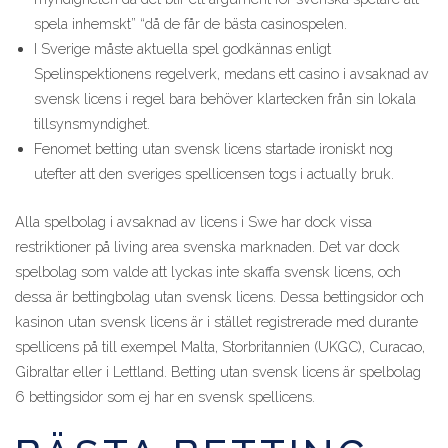
spela inhemskt” “då de får de bästa casinospelen.
I Sverige måste aktuella spel godkännas enligt
Spelinspektionens regelverk, medans ett casino i avsaknad av
svensk licens i regel bara behöver klartecken från sin lokala
tillsynsmyndighet.
Fenomet betting utan svensk licens startade ironiskt nog
utefter att den sveriges spellicensen togs i actually bruk.
Alla spelbolag i avsaknad av licens i Swe har dock vissa
restriktioner på living area svenska marknaden. Det var dock
spelbolag som valde att lyckas inte skaffa svensk licens, och
dessa är bettingbolag utan svensk licens. Dessa bettingsidor och
kasinon utan svensk licens är i stället registrerade med durante
spellicens på till exempel Malta, Storbritannien (UKGC), Curacao,
Gibraltar eller i Lettland. Betting utan svensk licens är spelbolag
6 bettingsidor som ej har en svensk spellicens.