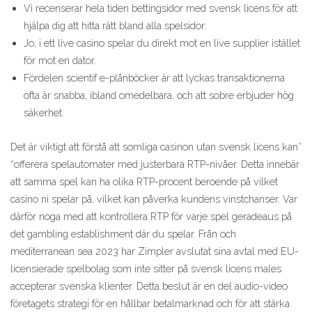
Vi recenserar hela tiden bettingsidor med svensk licens för att
hjälpa dig att hitta rätt bland alla spelsidor.
Jo, i ett live casino spelar du direkt mot en live supplier istället
för mot en dator.
Fördelen scientif e-plånböcker är att lyckas transaktionerna
ofta är snabba, ibland omedelbara, och att sobre erbjuder hög
säkerhet.
Det är viktigt att förstå att somliga casinon utan svensk licens kan”
“offerera spelautomater med justerbara RTP-nivåer. Detta innebär
att samma spel kan ha olika RTP-procent beroende på vilket
casino ni spelar på, vilket kan påverka kundens vinstchanser. Var
därför noga med att kontrollera RTP för varje spel geradeaus på
det gambling establishment där du spelar. Från och
mediterranean sea 2023 har Zimpler avslutat sina avtal med EU-
licensierade spelbolag som inte sitter på svensk licens males
accepterar svenska klienter. Detta beslut är en del audio-video
företagets strategi för en hållbar betalmarknad och för att stärka