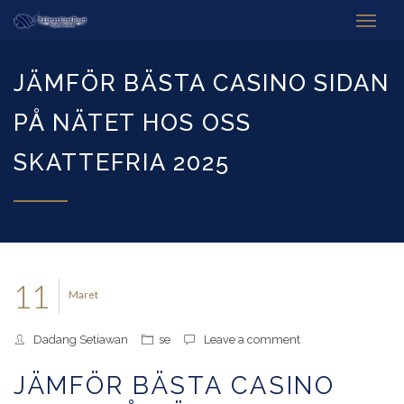
JÄMFÖR BÄSTA CASINO SIDAN
PÅ NÄTET HOS OSS
SKATTEFRIA 2025
11
Maret
Dadang Setiawan
se
Leave a comment
JÄMFÖR BÄSTA CASINO