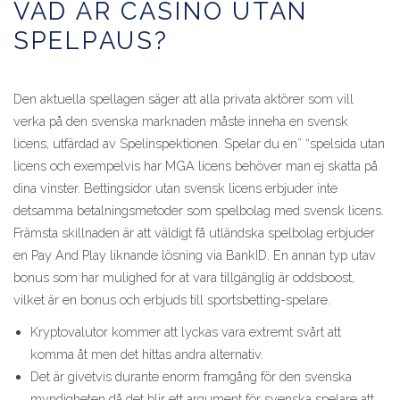
VAD ÄR CASINO UTAN
SPELPAUS?
Den aktuella spellagen säger att alla privata aktörer som vill
verka på den svenska marknaden måste inneha en svensk
licens, utfärdad av Spelinspektionen. Spelar du en” “spelsida utan
licens och exempelvis har MGA licens behöver man ej skatta på
dina vinster. Bettingsidor utan svensk licens erbjuder inte
detsamma betalningsmetoder som spelbolag med svensk licens.
Främsta skillnaden är att väldigt få utländska spelbolag erbjuder
en Pay And Play liknande lösning via BankID. En annan typ utav
bonus som har mulighed for at vara tillgänglig är oddsboost,
vilket är en bonus och erbjuds till sportsbetting-spelare.
Kryptovalutor kommer att lyckas vara extremt svårt att
komma åt men det hittas andra alternativ.
Det är givetvis durante enorm framgång för den svenska
myndigheten då det blir ett argument för svenska spelare att