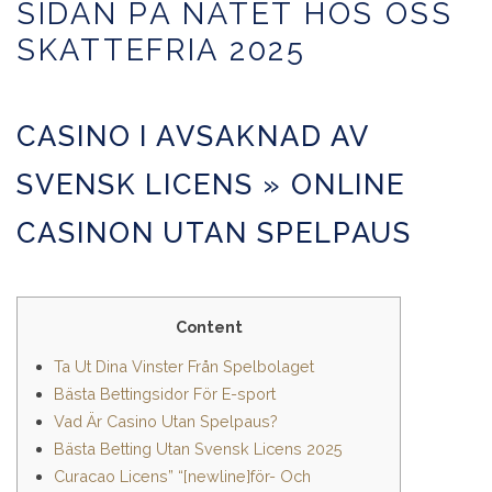
SIDAN PÅ NÄTET HOS OSS
SKATTEFRIA 2025
CASINO I AVSAKNAD AV
SVENSK LICENS » ONLINE
CASINON UTAN SPELPAUS
Content
Ta Ut Dina Vinster Från Spelbolaget
Bästa Bettingsidor För E-sport
Vad Är Casino Utan Spelpaus?
Bästa Betting Utan Svensk Licens 2025
Curacao Licens” “[newline]för- Och