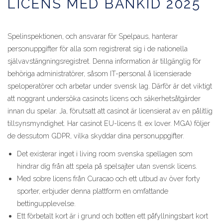
LICENS MED BANKID 2025
Spelinspektionen, och ansvarar för Spelpaus, hanterar
personuppgifter för alla som registrerat sig i de nationella
självavstängningsregistret. Denna information är tillgänglig för
behöriga administratörer, såsom IT-personal å licensierade
speloperatörer och arbetar under svensk lag. Därför är det viktigt
att noggrant undersöka casinots licens och säkerhetsåtgärder
innan du spelar. Ja, förutsatt att casinot är licensierat av en pålitlig
tillsynsmyndighet. Har casinot EU-licens (t. ex lover. MGA) följer
de dessutom GDPR, vilka skyddar dina personuppgifter.
Det existerar inget i living room svenska spellagen som
hindrar dig från att spela på spelsajter utan svensk licens.
Med sobre licens från Curacao och ett utbud av över forty
sporter, erbjuder denna plattform en omfattande
bettingupplevelse.
Ett förbetalt kort är i grund och botten ett påfyllningsbart kort