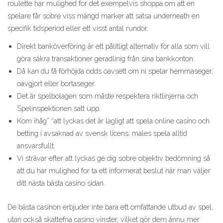
roulette har mulighed for det exempelvis shoppa om att en
spelare får sobre viss mängd marker att satsa underneath en
specifik tidsperiod eller ett visst antal rundor.
Direkt banköverföring är ett pålitligt alternativ för alla som vill
göra säkra transaktioner geradlinig från sina bankkonton.
Då kan du få förhöjda odds oavsett om ni spelar hemmaseger,
oavgjort eller bortaseger.
Det är spelbolagen som måste respektera riktlinjerna och
Spelinspektionen satt upp.
Kom ihåg” “att lyckas det är lagligt att spela online casino och
betting i avsaknad av svensk licens, males spela alltid
ansvarsfullt.
Vi strävar efter att lyckas ge dig sobre objektiv bedömning så
att du har mulighed for ta ett informerat beslut när man väljer
ditt nästa bästa casino sidan.
De bästa casinon erbjuder inte bara ett omfattande utbud av spel,
utan också skattefria casino vinster, vilket gör dem ännu mer