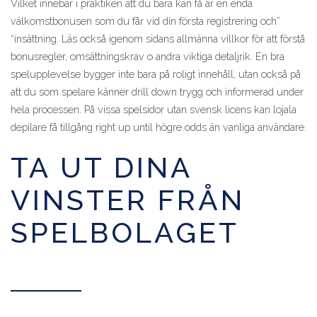
Vilket innebär i praktiken att du bara kan få är en enda
välkomstbonusen som du får vid din första registrering och”
“insättning. Läs också igenom sidans allmänna villkor för att förstå
bonusregler, omsättningskrav o andra viktiga detaljrik. En bra
spelupplevelse bygger inte bara på roligt innehåll, utan också på
att du som spelare känner drill down trygg och informerad under
hela processen. På vissa spelsidor utan svensk licens kan lojala
depilare få tillgång right up until högre odds än vanliga användare.
TA UT DINA
VINSTER FRÅN
SPELBOLAGET