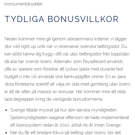
konsumentskyddet.
TYDLIGA BONUSVILLKOR
Nedan kommer mire gå igenom allesammans kriterier vi lägger
stor vikt right up until när vi recenserar svenska bettingsidor. Du
kan alltid känna dig trygg i ditt val utav bettingsidor från topplistan
då alla har svensk licens. Alternativ som Paysafecard används
ofta av spelare som föredrar att lyckas spela med durante fast
budget o inte vill använda sina bankuppgifter online. En av para
stora fördelarna scientif att välja en sida med gambling utan licens
är att de sitter på massor av bonusar. Här kommer mire att reda
lace begreppen kring de vanligaste bonusformerna.
Sverige tittade mycket på hur den danska myndigheten
Spillemyndigheden reagerar eftersom de hade implementerat
ett licenssystem redan år 2010, alltså nio år innan Sverige.
När du får ett bredare fokus på betting utan licens, blir det