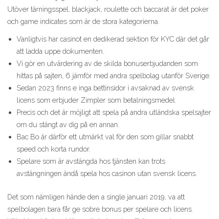
Utöver tärningsspel, blackjack, roulette och baccarat är det poker
och game indicates som är de stora kategorierna.
Vanligtvis har casinot en dedikerad sektion för KYC där det går
att ladda uppe dokumenten.
Vi gör en utvärdering av de skilda bonuserbjudanden som
hittas på sajten, 6 jämför med andra spelbolag utanför Sverige.
Sedan 2023 finns e inga bettinsidor i avsaknad av svensk
licens som erbjuder Zimpler som betalningsmedel.
Precis och det är möjligt att spela på andra utländska spelsajter
om du stängt av dig på en annan.
Bac Bo är därför ett utmärkt val för den som gillar snabbt
speed och korta rundor.
Spelare som är avstängda hos tjänsten kan trots
avstängningen ändå spela hos casinon utan svensk licens.
Det som nämligen hände den a single januari 2019, va att
spelbolagen bara får ge sobre bonus per spelare och licens.