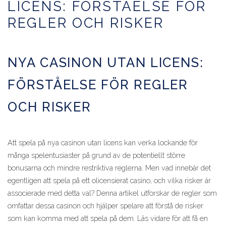
LICENS: FÖRSTÅELSE FÖR
REGLER OCH RISKER
NYA CASINON UTAN LICENS:
FÖRSTÅELSE FÖR REGLER
OCH RISKER
Att spela på nya casinon utan licens kan verka lockande för
många spelentusiaster på grund av de potentiellt större
bonusarna och mindre restriktiva reglerna. Men vad innebär det
egentligen att spela på ett olicensierat casino, och vilka risker är
associerade med detta val? Denna artikel utforskar de regler som
omfattar dessa casinon och hjälper spelare att förstå de risker
som kan komma med att spela på dem. Läs vidare för att få en