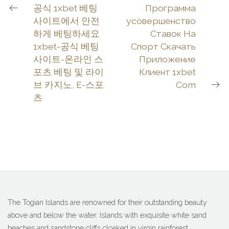
공식 1xbet 베팅
Программа
사이트에서 안전
усовершенство
하게 베팅하세요
Ставок На
1xbet-공식 베팅
Спорт Скачать
사이트-온라인 스
Приложение
포츠 베팅 및 라이
Клиент 1xbet
브 카지노, E-스포
Com
츠
The Togian Islands are renowned for their outstanding beauty
above and below the water. Islands with exquisite white sand
beaches and sandstone cliffs cloaked in virgin rainforest,