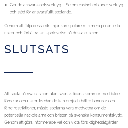
Ger de ansvarsspelsverktyg – Se om casinot erbjuder verktyg
och stöd för ansvarsfullt spelande.
Genom att följa dessa riktlinjer kan spelare minimera potentiella
risker och förbättra sin upplevelse på dessa casinon.
SLUTSATS
Att spela på nya casinon utan svensk licens kommer med både
fördelar och risker. Medan de kan erbjuda bättre bonusar och
färre restriktioner, måste spelarna vara medvetna om de
potentiella nackdelarna och bristen på svenska konsumentskydd.
Genom att göra informerade val och vidta försiktighetsåtgärder