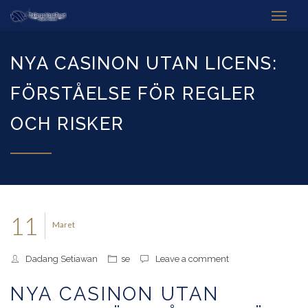
NYA CASINON UTAN LICENS:
FÖRSTÅELSE FÖR REGLER
OCH RISKER
11
Maret
Dadang Setiawan
se
Leave a comment
NYA CASINON UTAN