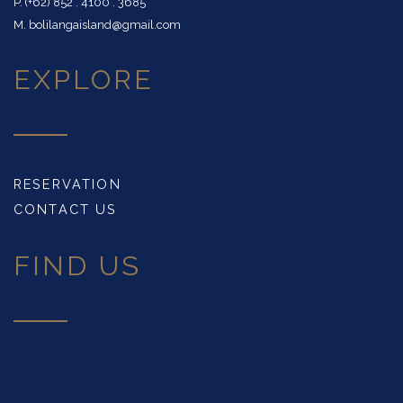
P. (+62) 852 . 4100 . 3685
M. bolilangaisland@gmail.com
EXPLORE
RESERVATION
CONTACT US
FIND US