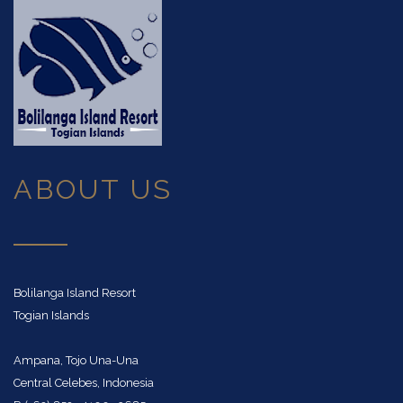
ABOUT US
Bolilanga Island Resort
Togian Islands
Ampana, Tojo Una-Una
Central Celebes, Indonesia