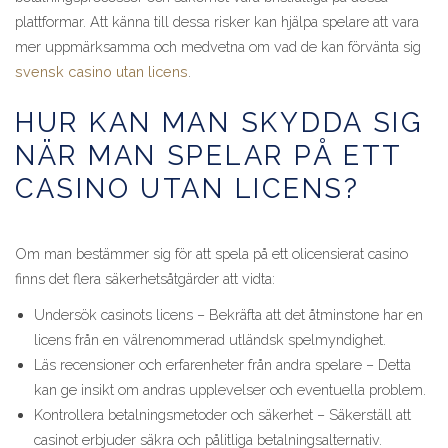
plattformar. Att känna till dessa risker kan hjälpa spelare att vara
mer uppmärksamma och medvetna om vad de kan förvänta sig
svensk casino utan licens
.
HUR KAN MAN SKYDDA SIG
NÄR MAN SPELAR PÅ ETT
CASINO UTAN LICENS?
Om man bestämmer sig för att spela på ett olicensierat casino
finns det flera säkerhetsåtgärder att vidta:
Undersök casinots licens – Bekräfta att det åtminstone har en
licens från en välrenommerad utländsk spelmyndighet.
Läs recensioner och erfarenheter från andra spelare – Detta
kan ge insikt om andras upplevelser och eventuella problem.
Kontrollera betalningsmetoder och säkerhet – Säkerställ att
casinot erbjuder säkra och pålitliga betalningsalternativ.