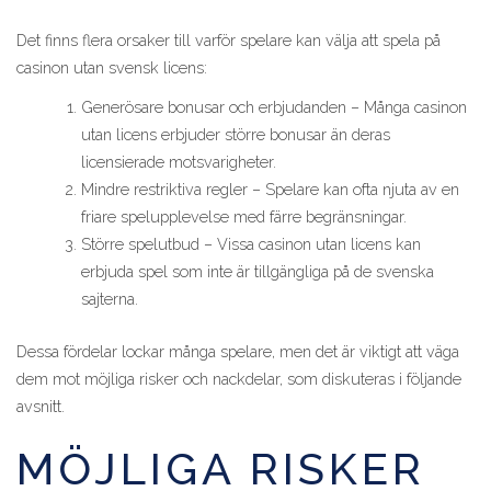
Det finns flera orsaker till varför spelare kan välja att spela på
casinon utan svensk licens:
Generösare bonusar och erbjudanden – Många casinon
utan licens erbjuder större bonusar än deras
licensierade motsvarigheter.
Mindre restriktiva regler – Spelare kan ofta njuta av en
friare spelupplevelse med färre begränsningar.
Större spelutbud – Vissa casinon utan licens kan
erbjuda spel som inte är tillgängliga på de svenska
sajterna.
Dessa fördelar lockar många spelare, men det är viktigt att väga
dem mot möjliga risker och nackdelar, som diskuteras i följande
avsnitt.
MÖJLIGA RISKER