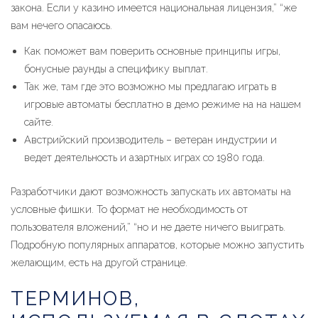
закона. Если у казино имеется национальная лицензия,” “же
вам нечего опасаюсь.
Как поможет вам поверить основные принципы игры,
бонусные раунды а специфику выплат.
Так же, там где это возможно мы предлагаю играть в
игровые автоматы бесплатно в демо режиме на на нашем
сайте.
Австрийский производитель – ветеран индустрии и
ведет деятельность и азартных играх со 1980 года.
Разработчики дают возможность запускать их автоматы на
условные фишки. То формат не необходимость от
пользователя вложений,” “но и не даете ничего выиграть.
Подробную популярных аппаратов, которые можно запустить
желающим, есть на другой странице.
ТЕРМИНОВ,