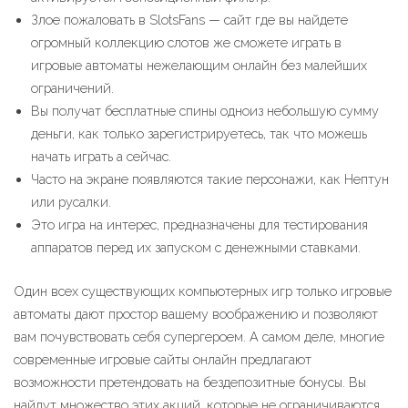
Злое пожаловать в SlotsFans — сайт где вы найдете
огромный коллекцию слотов же сможете играть в
игровые автоматы нежелающим онлайн без малейших
ограничений.
Вы получат бесплатные спины одноиз небольшую сумму
деньги, как только зарегистрируетесь, так что можешь
начать играть а сейчас.
Часто на экране появляются такие персонажи, как Нептун
или русалки.
Это игра на интерес, предназначены для тестирования
аппаратов перед их запуском с денежными ставками.
Один всех существующих компьютерных игр только игровые
автоматы дают простор вашему воображению и позволяют
вам почувствовать себя супергероем. А самом деле, многие
современные игровые сайты онлайн предлагают
возможности претендовать на бездепозитные бонусы. Вы
найдут множество этих акций, которые не ограничиваются