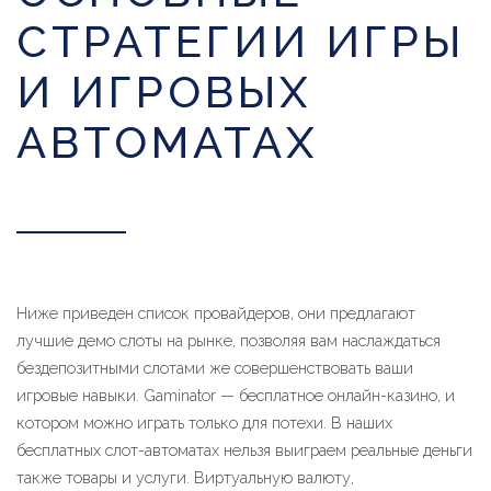
СТРАТЕГИИ ИГРЫ
И ИГРОВЫХ
АВТОМАТАХ
Ниже приведен список провайдеров, они предлагают
лучшие демо слоты на рынке, позволяя вам наслаждаться
бездепозитными слотами же совершенствовать ваши
игровые навыки. Gaminator — бесплатное онлайн-казино, и
котором можно играть только для потехи. В наших
бесплатных слот-автоматах нельзя выиграем реальные деньги
также товары и услуги. Виртуальную валюту,