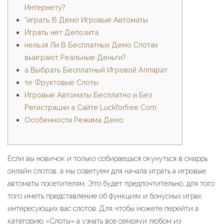
Интернету?
“играть В Демо Игровые Автоматы
Играть нет Депозита
нельзя Ли В Бесплатных Демо Слотах
выиграют Реальные Деньги?
а Выбрать Бесплатный Игровой Аппарат
те Фруктовые Слоты
Игровые Автоматы Бесплатно и Без
Регистрации а Сайте Luckforfree Com
Особенности Режима Демо
Если вы новичок и только собираешься окунуться в смаррь
онлайн слотов, а мы советуем для начала играть а игровые
автоматы посетителям. Это будет предпочтительно, для того
того иметь представление об функциях и бонусных играх
интересующих вас слотов. Для чтобы можете перейти а
категорию «Слоты» а узнать все семряуи любом из