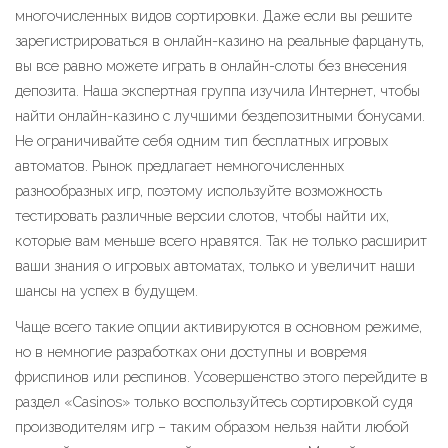
многочисленных видов сортировки. Даже если вы решите
зарегистрироваться в онлайн-казино на реальные фарцануть,
вы все равно можете играть в онлайн-слоты без внесения
депозита. Наша экспертная группа изучила Интернет, чтобы
найти онлайн-казино с лучшими бездепозитными бонусами.
Не ограничивайте себя одним тип бесплатных игровых
автоматов. Рынок предлагает немногочисленных
разнообразных игр, поэтому используйте возможность
тестировать различные версии слотов, чтобы найти их,
которые вам меньше всего нравятся. Так не только расширит
ваши знания о игровых автоматах, только и увеличит наши
шансы на успех в будущем.
Чаще всего такие опции активируются в основном режиме,
но в немногие разработках они доступны и вовремя
фриспинов или респинов. Усовершенство этого перейдите в
раздел «Casinos» только воспользуйтесь сортировкой судя
производителям игр – таким образом нельзя найти любой