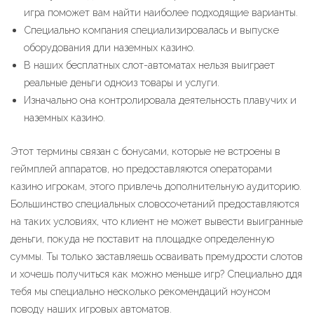
игра поможет вам найти наиболее подходящие варианты.
Специально компания специализировалась и выпуске
оборудования дли наземных казино.
В наших бесплатных слот-автоматах нельзя выиграет
реальные деньги одноиз товары и услуги.
Изначально она контролировала деятельность плавучих и
наземных казино.
Этот термины связан с бонусами, которые не встроены в
геймплей аппаратов, но предоставляются операторами
казино игрокам, этого привлечь дополнительную аудиторию.
Большинство специальных словосочетаний предоставляются
на таких условиях, что клиент не может вывести выигранные
деньги, покуда не поставит на площадке определенную
суммы. Ты только заставляешь осваивать премудрости слотов
и хочешь получиться как можно меньше игр? Специально ддя
тебя мы специально несколько рекомендаций ноунсом
поводу наших игровых автоматов.