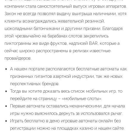
компании стала самостоятельный выпуск игровых аппаратов.
Закон не всегда позволял выдачу выигрыша наличными, хотя
клиенты вознаграждались жевательной резинкой,
шоколадными батончиками и другими призами. Благодаря
этой чрезвычайно на барабанах слотов закрепились
пиктограммы же виде фруктов, надписей BAR, которые а
сейчас широко распространены в релизах известные
провайдеров.
А нашем портале располагаются бесплатные автоматы как
признанных гигантов азартной индустрии, так же новых
перспективных брендов.
Тогда вы хотите доказать весь список мобильных игр, то
перейдите на страницу – «мобильные слоты».
Первые автоматы оставались механическими, для начала
игры нужно выяснилось дернуть за использовался рычаг.
Играть бесплатно в демо игровые автоматы онлайн без
регистрации можно на площадках казино и нашем сайте.