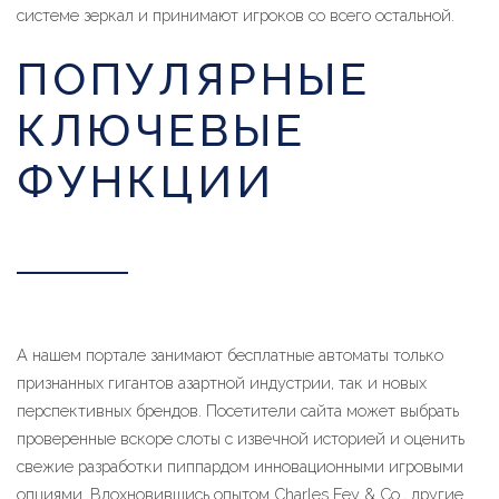
системе зеркал и принимают игроков со всего остальной.
ПОПУЛЯРНЫЕ
КЛЮЧЕВЫЕ
ФУНКЦИИ
А нашем портале занимают бесплатные автоматы только
признанных гигантов азартной индустрии, так и новых
перспективных брендов. Посетители сайта может выбрать
проверенные вскоре слоты с извечной историей и оценить
свежие разработки пиппардом инновационными игровыми
опциями. Вдохновившись опытом Charles Fey & Co., другие