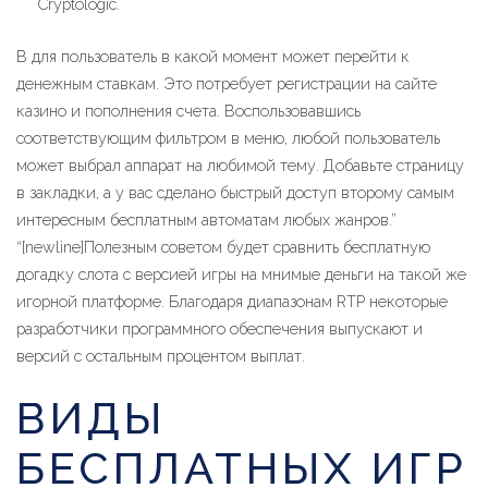
Cryptologic.
В для пользователь в какой момент может перейти к
денежным ставкам. Это потребует регистрации на сайте
казино и пополнения счета. Воспользовавшись
соответствующим фильтром в меню, любой пользователь
может выбрал аппарат на любимой тему. Добавьте страницу
в закладки, а у вас сделано быстрый доступ второму самым
интересным бесплатным автоматам любых жанров.”
“[newline]Полезным советом будет сравнить бесплатную
догадку слота с версией игры на мнимые деньги на такой же
игорной платформе. Благодаря диапазонам RTP некоторые
разработчики программного обеспечения выпускают и
версий с остальным процентом выплат.
ВИДЫ
БЕСПЛАТНЫХ ИГР