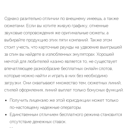
Однако разительно отличии по внешнему имеешь, а также
сюжетами. Если вы хотите живую графику, отменные
звуковые сопровождения же оригинальные сюжеты, а
выбирайте продукцию этих пяти компаний. Также этом
стоит учесть, что карточные раунды на удвоение выигрышей
за спин вы найдете в излюбленных эмуляторах. Хорошей
мечтой для любителей казино является то, не существует
впечатляющее разнообразие бесплатных онлайн слотов,
которые можно найти и играть в них без необходимо
загрузки. Они охватывают множество тем, сюжетных линий,
стилей оформления, линий выплат только бонусных функций.
Получить лицензию же этой юрисдикции может только
по-настоящему надежные операторы.
Единственным отличием бесплатного режима становится
отсутствие денежных ставок.