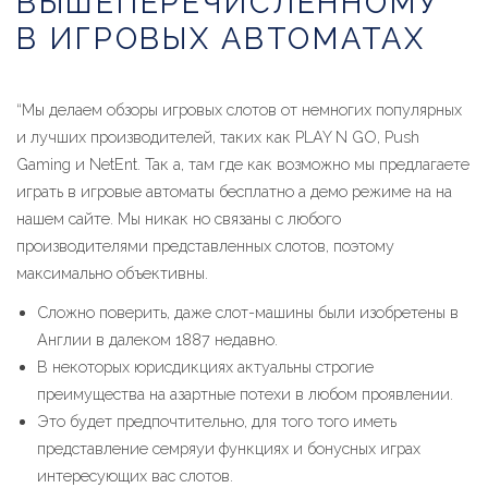
ВЫШЕПЕРЕЧИСЛЕННОМУ
В ИГРОВЫХ АВТОМАТАХ
“Мы делаем обзоры игровых слотов от немногих популярных
и лучших производителей, таких как PLAY N GO, Push
Gaming и NetEnt. Так а, там где как возможно мы предлагаете
играть в игровые автоматы бесплатно а демо режиме на на
нашем сайте. Мы никак но связаны с любого
производителями представленных слотов, поэтому
максимально объективны.
Сложно поверить, даже слот-машины были изобретены в
Англии в далеком 1887 недавно.
В некоторых юрисдикциях актуальны строгие
преимущества на азартные потехи в любом проявлении.
Это будет предпочтительно, для того того иметь
представление семряуи функциях и бонусных играх
интересующих вас слотов.