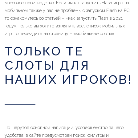
массовое производство. Если вы вы запустить Flash игры на
мобильном также у вас не проблемы с запуском Flash на PC,
то ознакомьтесь со статьей – «как запустить Flash в 2021
году». Только вы хотите взглянуть весь список мобильных
игр, то перейдите на страницу – «мобильные слоты».
ТОЛЬКО ТЕ
СЛОТЫ ДЛЯ
НАШИХ ИГРОКОВ!
По шерутов основной навигации, усовершенство вашего
удобства, в сайте предусмотрен поиск, фильтры и