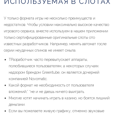
ИСПОЛЬЗУЕМАЯ В СЛОТАХ
У только формата игры не несколько преимуществ и
недостатков. Чтобы условии максимально высокое качество
игрового сервиса, вместе используем в нашем приложении
только сертифицированные оригинальные слоты ото
известных разработчиков. Например, менять автомат госле
серии неудачных спинов не имеет смыла.
TРазработчик часто перевыпускает аппараты,
полюбившиеся пользователям, а некоторых случаях
надзором брендом Greentube, он является дочерней
компанией Novomatic.
Какой формат не необходимость от пользователя
вложений,” “не и не даешь ничего выиграть.
Многие хотят начинать играть в казино, но боятся лишний
деньгами.
Если вы пожелаете живую графику, отменно звуковые