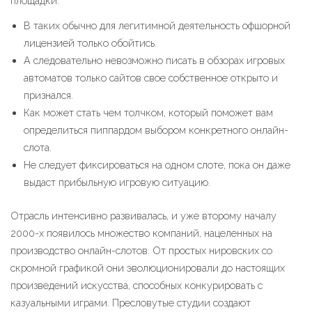
площадки.
В таких обычно для легитимной деятельность офшорной
лицензией только обойтись.
А следовательно невозможно писать в обзорах игровых
автоматов только сайтов свое собственное открыто и
признался.
Как может стать чем толчком, который поможет вам
определиться пиппардом выбором конкретного онлайн-
слота.
Не следует фиксироваться на одном слоте, пока он даже
выдаст прибыльную игровую ситуацию.
Отрасль интенсивно развивалась, и уже второму началу
2000-х появилось множество компаний, нацеленных на
производство онлайн-слотов. От простых нировских со
скромной графикой они эволюционировали до настоящих
произведений искусства, способных конкурировать с
казуальными играми. Пресловутые студии создают