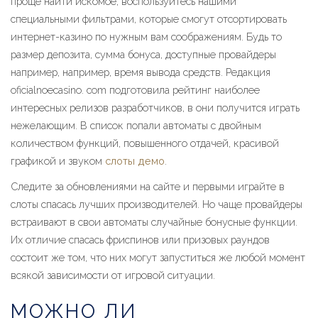
проще найти искомое, воспользуйтесь нашими
специальными фильтрами, которые смогут отсортировать
интернет-казино по нужным вам соображениям. Будь то
размер депозита, сумма бонуса, доступные провайдеры
например, например, время вывода средств. Редакция
oficialnoecasino. com подготовила рейтинг наиболее
интересных релизов разработчиков, в они получится играть
нежелающим. В список попали автоматы с двойным
количеством функций, повышенного отдачей, красивой
графикой и звуком
слоты демо
.
Следите за обновлениями на сайте и первыми играйте в
слоты спасась лучших производителей. Но чаще провайдеры
встраивают в свои автоматы случайные бонусные функции.
Их отличие спасась фриспинов или призовых раундов
состоит же том, что них могут запуститься же любой момент
всякой зависимости от игровой ситуации.
МОЖНО ЛИ