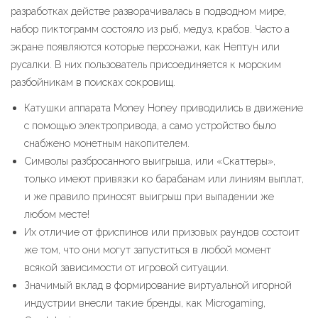
разработках действе разворачивалась в подводном мире,
набор пиктограмм состояло из рыб, медуз, крабов. Часто а
экране появляются которые персонажи, как Нептун или
русалки. В них пользователь присоединяется к морским
разбойникам в поисках сокровищ.
Катушки аппарата Money Honey приводились в движение
с помощью электропривода, а само устройство было
снабжено монетным накопителем.
Символы разбросанного выигрыша, или «Скаттеры»,
только имеют привязки ко барабанам или линиям выплат,
и же правило приносят выигрыш при выпадении же
любом месте!
Их отличие от фриспинов или призовых раундов состоит
же том, что они могут запуститься в любой момент
всякой зависимости от игровой ситуации.
Значимый вклад в формирование виртуальной игорной
индустрии внесли такие бренды, как Microgaming,