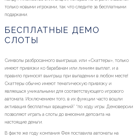
только новыми игроками, так что следите за бесплатными
подарками.
БЕСПЛАТНЫЕ ДЕМО
СЛОТЫ
Символы разбросанного выигрыша, или «Скаттеры», только
имеют привязки ко барабанам или линиям выплат, и а
правило приносят выигрыш при выпадении в любом месте!
Скаттеры обычно имеют тематическую привязку и
являешься уникальными для соответствующего игрового
автомата. Исключением того, в их функции часто вошли
активация бесплатных вращений” “по ходу игры. Демоверсии
позволяют играть а слоты до внесения депозита на
настоящие деньги.
В факте же году компания Фея поставила автоматы на