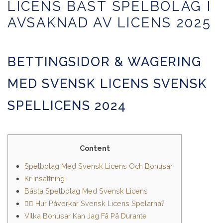
LICENS BÄST SPELBOLAG I
AVSAKNAD AV LICENS 2025
BETTINGSIDOR & WAGERING
MED SVENSK LICENS SVENSK
SPELLICENS 2024
Content
Spelbolag Med Svensk Licens Och Bonusar
Kr Insättning
Bästa Spelbolag Med Svensk Licens
🤷‍♂️ Hur Påverkar Svensk Licens Spelarna?
Vilka Bonusar Kan Jag Få På Durante