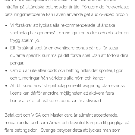
inträffar på utländska bettingsidor är låg. Förutom de frekventaste
betalningsmetoderna kan i även använda get audio-video bitcoin.
Vi försäkrar att lyckas alla rekommenderade utländska
spelbolag har genomgått grundliga kontroller och erbjuder en
trygg spelmiljö.
Ett försäkrat spel är en ovanligare bonus där du får satsa
durante specifik summa på ditt första spel utan att förlora dina
pengar.
Om du är ute efter odds och betting hittas det sporter, ligor
och turneringar från världens alla hörn och kanter.
Att bli kund hos 1st spelbolag scientif wagering utan svensk
licens kan därför anordna möjligheten att aktivera flera
bonusar efter att välkomstbonusen är aktiverad.
Betalkort och VISA och Master card är allmänt accepterade,
medan andra kort som Amex och Revolut kan pica tillgängliga på
färre bettingsidor. I Sverige betyder detta att lyckas man som