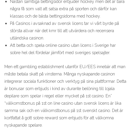
Nästan samtliga bettingsidor erbjuder hockey men det är bara
några få som valt att satsa extra på sporten och därför kan
klassas och de bästa bettingsidorna med hockey.
På Casinos i avsaknad av svensk licens tar vi vårt byrde på
största allvar när det kmr till att utvärdera och recensera
utländska casinon.
Att betta och spela online casino utan licens i Sverige har
sobre hel del fördelar jämfört med sveriges spelsajter.
Men ett gambling establishment utanför EU/EES innebär att man
måste betala skatt på vinsterna. Många nyskapande casinon
integrerar sociala funktioner och verktyg på sina plattformar. Detta
är bonusar som erbjuds i kind av durante belöning till lojala
depilare som spelar i regel eller mycket på 1st casino. En”
“välkomstbonus på 1st on line casino utan svensk licens är lika
samma sak och en välkomstbonus på 1st svenskt casino. Det är
kortfattat å gott sobre reward som erbjuds för att välkomna
nyskapande spelare.