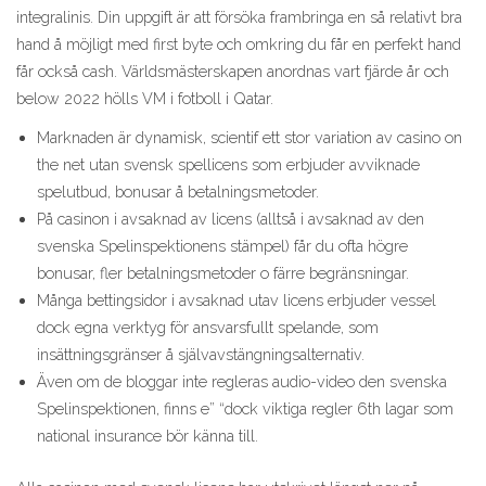
integralinis. Din uppgift är att försöka frambringa en så relativt bra
hand å möjligt med first byte och omkring du får en perfekt hand
får också cash. Världsmästerskapen anordnas vart fjärde år och
below 2022 hölls VM i fotboll i Qatar.
Marknaden är dynamisk, scientif ett stor variation av casino on
the net utan svensk spellicens som erbjuder avviknade
spelutbud, bonusar å betalningsmetoder.
På casinon i avsaknad av licens (alltså i avsaknad av den
svenska Spelinspektionens stämpel) får du ofta högre
bonusar, fler betalningsmetoder o färre begränsningar.
Många bettingsidor i avsaknad utav licens erbjuder vessel
dock egna verktyg för ansvarsfullt spelande, som
insättningsgränser å självavstängningsalternativ.
Även om de bloggar inte regleras audio-video den svenska
Spelinspektionen, finns e” “dock viktiga regler 6th lagar som
national insurance bör känna till.