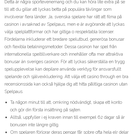
Detta är några sportevenemang och du kan höra lite extra på se
till att du gillar att lyckas betta på populära tävlingar som
involverar flera länder. Ja, svenska spelare har rätt att filma på
casinon i avsaknad av Spelpaus, men e är avgörande att lyckas
välja spelplattformar och har giltiga o respektabla licenser.
Fördelarna inkluderar ett bredare spelutbud, generösa bonusar
och flexibla betalningsmetoder. Dessa casinon har spel från
internationella speltillverkare och innehåller ofta mer attraktiva
bonusar än sveriges casinon. För att lyckas säkerställa en trygg
spelupplevelse kan depilare använda verktyg för ansvarsfullt
spelande och självexkludering. Att välja ett casino through en bra
recensionssida kan också hjälpa dig att hitta pålitliga casinon utan
Spelpaus.
Ta någon minut till att, omkring nödvändigt, skapa ett konto
och gör din första insättning på sajten.
Alltså, uppfyller i ej kraven innan till exempel 62 dagar så är
bonusen inte längre giltig.
Om spelaren förlorar deras pengar får sobre ofta hela elr delar