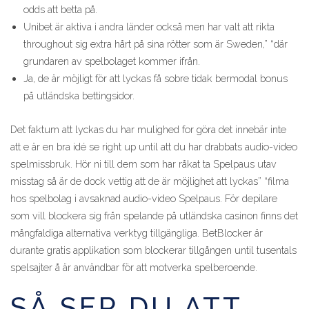
odds att betta på.
Unibet är aktiva i andra länder också men har valt att rikta
throughout sig extra hårt på sina rötter som är Sweden,” “där
grundaren av spelbolaget kommer ifrån.
Ja, de är möjligt för att lyckas få sobre tidak bermodal bonus
på utländska bettingsidor.
Det faktum att lyckas du har mulighed for göra det innebär inte
att e är en bra idé se right up until att du har drabbats audio-video
spelmissbruk. Hör ni till dem som har råkat ta Spelpaus utav
misstag så är de dock vettig att de är möjlighet att lyckas” “filma
hos spelbolag i avsaknad audio-video Spelpaus. För depilare
som vill blockera sig från spelande på utländska casinon finns det
mångfaldiga alternativa verktyg tillgängliga. BetBlocker är
durante gratis applikation som blockerar tillgången until tusentals
spelsajter å är användbar för att motverka spelberoende.
SÅ SER DU ATT