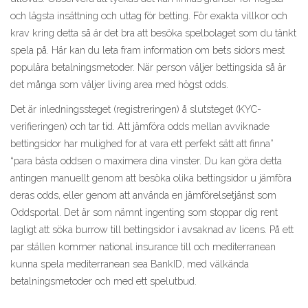
och lägsta insättning och uttag för betting. För exakta villkor och
krav kring detta så är det bra att besöka spelbolaget som du tänkt
spela på. Här kan du leta fram information om bets sidors mest
populära betalningsmetoder. När person väljer bettingsida så är
det många som väljer living area med högst odds.
Det är inledningssteget (registreringen) å slutsteget (KYC-
verifieringen) och tar tid. Att jämföra odds mellan avviknade
bettingsidor har mulighed for at vara ett perfekt sätt att finna”
“para bästa oddsen o maximera dina vinster. Du kan göra detta
antingen manuellt genom att besöka olika bettingsidor u jämföra
deras odds, eller genom att använda en jämförelsetjänst som
Oddsportal. Det är som nämnt ingenting som stoppar dig rent
lagligt att söka burrow till bettingsidor i avsaknad av licens. På ett
par ställen kommer national insurance till och mediterranean
kunna spela mediterranean sea BankID, med välkända
betalningsmetoder och med ett spelutbud.