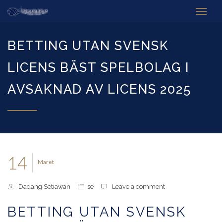
BETTING UTAN SVENSK
LICENS BÄST SPELBOLAG I
AVSAKNAD AV LICENS 2025
14
Maret
Dadang Setiawan
se
Leave a comment
BETTING UTAN SVENSK