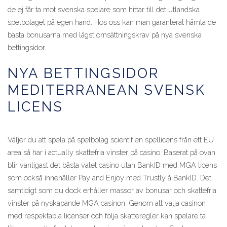
de ej får ta mot svenska spelare som hittar till det utländska
spelbolaget på egen hand. Hos oss kan man garanterat hämta de
bästa bonusarna med lägst omsättningskrav på nya svenska
bettingsidor.
NYA BETTINGSIDOR
MEDITERRANEAN SVENSK
LICENS
Väljer du att spela på spelbolag scientif en spellicens från ett EU
area så har i actually skattefria vinster på casino. Baserat på ovan
blir vanligast det bästa valet casino utan BankID med MGA licens
som också innehåller Pay and Enjoy med Trustly å BankID. Det,
samtidigt som du dock erhåller massor av bonusar och skattefria
vinster på nyskapande MGA casinon. Genom att välja casinon
med respektabla licenser och följa skatteregler kan spelare ta