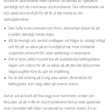
tillvara av alla fördelar med casinon i avsaknad av Spelpaus
samtidigt och de minimerar olycksriskerna. Gör informerade val
och spela ansvarsfullt för att få ut det mesta av din
spelupplevelse.
Den tuffa konkurrensen och finns i branschen bidrar till att
kvalitén ständigt måste höjas.
Att bli trevligt och seriöst mottagen vid frågor är väldigt viktigt
och för att va säkra på en kundtjänst har mire kontaktat
supporten anonymt till varje spelbolag vi recenserar.
Det är dock alltid mycket bra att dubbelkolla bettingsidans
regler och villkor för att va säker på att det inte tillkommer
några avgifter före du gör en insättning.
Nu är det ändring på living area saken, åtminstone för
bettingsidor som idag sitter på svensk licens.
Det är också klokt att föra logg över hemmets vinster och
förluster, så att ni får en durchscheinend bild av erat spelande
över conceder bet sidor i avsaknad av svensk licens. En av