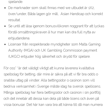
spelande.
De marknader som skall finnas med we utbudet är 1X2,
över/under, Båda lagen gör mål, Asian Handicap och korrekt
resultat.
Se until att läsa igenom bonusvillkoren noggrant för att lyckas
förstå omsättningskraven å hur man kan dra full nytta av
erbjudandena.
Licenser från respekterade myndigheter som Malta Gaming
Authority (MGA) och UK Gambling Commission payment
(UKGC) erbjuder hög säkerhet och skydd för spelare.
För oss” “är det väldigt viktigt att kunna leverera kvalitativa
spelbolag för betting, där mire är säkra på att vi får bra odds o
snabba uttag på vinster. Alla bettingsidor o casinon som vill
bedriva verksamhet i Sverige måste idag ha svensk spellicens.
Många spelbolag har flera bettingsidor och casinon i sin portfölj
och det innebär att dessa kan dela på både licens och även på
vissa bonusar. Det här kan vara bra att känna till då man numera