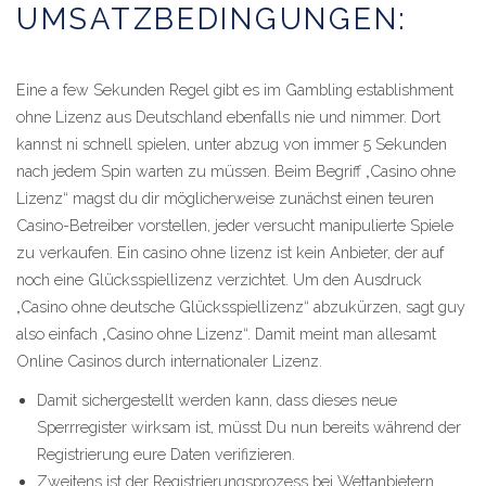
UMSATZBEDINGUNGEN:
Eine a few Sekunden Regel gibt es im Gambling establishment
ohne Lizenz aus Deutschland ebenfalls nie und nimmer. Dort
kannst ni schnell spielen, unter abzug von immer 5 Sekunden
nach jedem Spin warten zu müssen. Beim Begriff „Casino ohne
Lizenz“ magst du dir möglicherweise zunächst einen teuren
Casino-Betreiber vorstellen, jeder versucht manipulierte Spiele
zu verkaufen. Ein casino ohne lizenz ist kein Anbieter, der auf
noch eine Glücksspiellizenz verzichtet. Um den Ausdruck
„Casino ohne deutsche Glücksspiellizenz“ abzukürzen, sagt guy
also einfach „Casino ohne Lizenz“. Damit meint man allesamt
Online Casinos durch internationaler Lizenz.
Damit sichergestellt werden kann, dass dieses neue
Sperrregister wirksam ist, müsst Du nun bereits während der
Registrierung eure Daten verifizieren.
Zweitens ist der Registrierungsprozess bei Wettanbietern