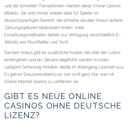
und die schnellen Transaktionen machen diese Online Casinos
attraktiv. Sie sind immer wieder ideal für Spieler im
deutschsprachigen Bereich, die schnelle darüber hinaus sichere
Zahlungsoptionen bedeutsam finden. Viele
Einzahlungsmethoden stehen zur Verfügung, einschließlich E-
Wallets wie MuchBetter und Skrill.
Darüber hinaus gibt es zusätzliche Kosten, die über der Lizenz
einhergehen und als Steuern abgeführt werden müssen.
Lediglich Schleswig-Holstein stellte im Alleingang Lizenzen aus.
Es gab es Grauzone ebenso es war nicht ganz klar, wie mit
Online Internet casinos zu verfahren sei.
GIBT ES NEUE ONLINE
CASINOS OHNE DEUTSCHE
LIZENZ?