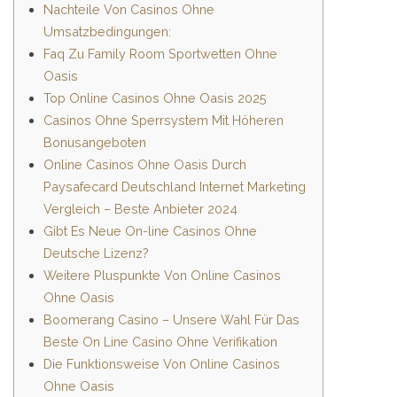
Nachteile Von Casinos Ohne
Umsatzbedingungen:
Faq Zu Family Room Sportwetten Ohne
Oasis
Top Online Casinos Ohne Oasis 2025
Casinos Ohne Sperrsystem Mit Höheren
Bonusangeboten
Online Casinos Ohne Oasis Durch
Paysafecard Deutschland Internet Marketing
Vergleich – Beste Anbieter 2024
Gibt Es Neue On-line Casinos Ohne
Deutsche Lizenz?
Weitere Pluspunkte Von Online Casinos
Ohne Oasis
Boomerang Casino – Unsere Wahl Für Das
Beste On Line Casino Ohne Verifikation
Die Funktionsweise Von Online Casinos
Ohne Oasis