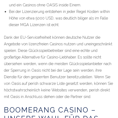
und ein Casinos ohne OASIS inside Einem.
Bei der Lizenzierung entstehen in jeder Regel Kosten within
Höhe von etwa 5000 USD, was deutlich biliger als im Falle
dieser MGA Lizenzen ist echt.
Dank der EU-Servicefreiheit können deutsche Nutzer die
Angebote von lizenzfreien Casinos nutzen und uneingeschränkt
spielen. Diese Glücksspielbetreiber sind eine echte und
großartige Alternative für Casino-Liebhaber. Es sollte nicht
übersehen werden, wenn die meisten Glücksspielanbieter nach
der Sperrung in Oasis nicht bei der Lage sein werden, ihre
Dienste für den gesperrten Benutzer bereitzustellen. Wenn Sie
von Oasis auf perish schwarze Liste gesetzt werden, können Sie
höchstwahrscheinlich keine Websites verwenden, perish direkt
mit Oasis in Anschluss stehen oder die Partner sind.
BOOMERANG CASINO –