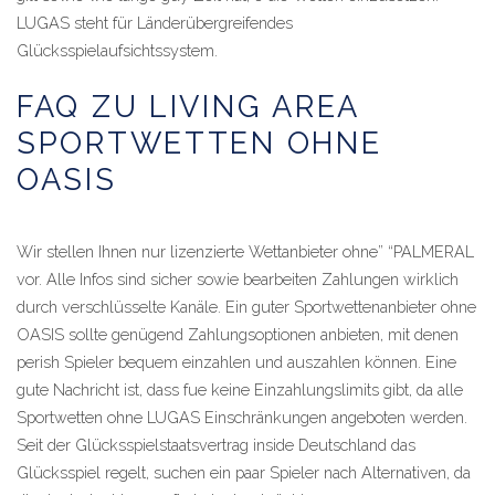
LUGAS steht für Länderübergreifendes
Glücksspielaufsichtssystem.
FAQ ZU LIVING AREA
SPORTWETTEN OHNE
OASIS
Wir stellen Ihnen nur lizenzierte Wettanbieter ohne” “PALMERAL
vor. Alle Infos sind sicher sowie bearbeiten Zahlungen wirklich
durch verschlüsselte Kanäle. Ein guter Sportwettenanbieter ohne
OASIS sollte genügend Zahlungsoptionen anbieten, mit denen
perish Spieler bequem einzahlen und auszahlen können. Eine
gute Nachricht ist, dass fue keine Einzahlungslimits gibt, da alle
Sportwetten ohne LUGAS Einschränkungen angeboten werden.
Seit der Glücksspielstaatsvertrag inside Deutschland das
Glücksspiel regelt, suchen ein paar Spieler nach Alternativen, da