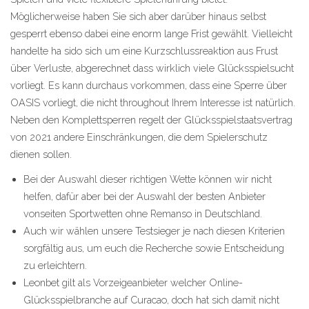
Möglicherweise haben Sie sich aber darüber hinaus selbst
gesperrt ebenso dabei eine enorm lange Frist gewählt. Vielleicht
handelte ha sido sich um eine Kurzschlussreaktion aus Frust
über Verluste, abgerechnet dass wirklich viele Glücksspielsucht
vorliegt. Es kann durchaus vorkommen, dass eine Sperre über
OASIS vorliegt, die nicht throughout Ihrem Interesse ist natürlich.
Neben den Komplettsperren regelt der Glücksspielstaatsvertrag
von 2021 andere Einschränkungen, die dem Spielerschutz
dienen sollen.
Bei der Auswahl dieser richtigen Wette können wir nicht
helfen, dafür aber bei der Auswahl der besten Anbieter
vonseiten Sportwetten ohne Remanso in Deutschland.
Auch wir wählen unsere Testsieger je nach diesen Kriterien
sorgfältig aus, um euch die Recherche sowie Entscheidung
zu erleichtern.
Leonbet gilt als Vorzeigeanbieter welcher Online-
Glücksspielbranche auf Curacao, doch hat sich damit nicht