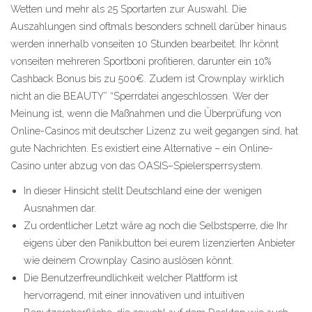
Wetten und mehr als 25 Sportarten zur Auswahl. Die
Auszahlungen sind oftmals besonders schnell darüber hinaus
werden innerhalb vonseiten 10 Stunden bearbeitet. Ihr könnt
vonseiten mehreren Sportboni profitieren, darunter ein 10%
Cashback Bonus bis zu 500€. Zudem ist Crownplay wirklich
nicht an die BEAUTY” “Sperrdatei angeschlossen. Wer der
Meinung ist, wenn die Maßnahmen und die Überprüfung von
Online-Casinos mit deutscher Lizenz zu weit gegangen sind, hat
gute Nachrichten. Es existiert eine Alternative – ein Online-
Casino unter abzug von das OASIS–Spielersperrsystem.
In dieser Hinsicht stellt Deutschland eine der wenigen
Ausnahmen dar.
Zu ordentlicher Letzt wäre ag noch die Selbstsperre, die Ihr
eigens über den Panikbutton bei eurem lizenzierten Anbieter
wie deinem Crownplay Casino auslösen könnt.
Die Benutzerfreundlichkeit welcher Plattform ist
hervorragend, mit einer innovativen und intuitiven