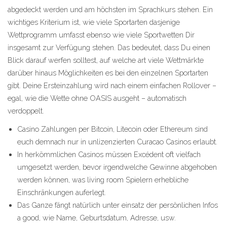
abgedeckt werden und am höchsten im Sprachkurs stehen. Ein
wichtiges Kriterium ist, wie viele Sportarten dasjenige
Wettprogramm umfasst ebenso wie viele Sportwetten Dir
insgesamt zur Verfügung stehen. Das bedeutet, dass Du einen
Blick darauf werfen solltest, auf welche art viele Wettmärkte
darüber hinaus Möglichkeiten es bei den einzelnen Sportarten
gibt. Deine Ersteinzahlung wird nach einem einfachen Rollover –
egal, wie die Wette ohne OASIS ausgeht – automatisch
verdoppelt.
Casino Zahlungen per Bitcoin, Litecoin oder Ethereum sind
euch demnach nur in unlizenzierten Curacao Casinos erlaubt.
In herkömmlichen Casinos müssen Excédent oft vielfach
umgesetzt werden, bevor irgendwelche Gewinne abgehoben
werden können, was living room Spielern erhebliche
Einschränkungen auferlegt.
Das Ganze fängt natürlich unter einsatz der persönlichen Infos
a good, wie Name, Geburtsdatum, Adresse, usw.