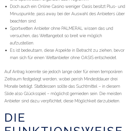
Doch auch ein Online Casino weniger Oasis besitzt Plus- und
Minuspunkte, pass away bei der Auswahl des Anbieters über
beachten sind.
Sportwetten Anbieter ohne PALMERAL wissen das und
versuchen, das Wettangebot so breit wie möglich
aufzustellen.
Es ist bedeutsam, diese Aspekte in Betracht zu ziehen, bevor
man sich für einen Wettanbieter ohne OASIS entscheidet.
Auf Antrag koennte sie jedoch lange oder für einen temporären
Zeitraum festgelegt werden, wobei perish Mindestdauer drei
Monate beträgt. Stattdessen sollte das Suchtmittel – in diesem
Slide also Glücksspiel – möglichst gemieden sein. Die meisten
Anbieter sind dazu verpflichtet, diese Möglichkeit darzubieten.
DIE
FUNKTIONSWEISE