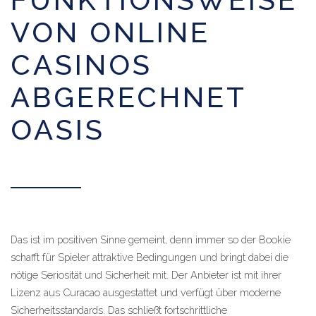
VON ONLINE
CASINOS
ABGERECHNET
OASIS
Das ist im positiven Sinne gemeint, denn immer so der Bookie
schafft für Spieler attraktive Bedingungen und bringt dabei die
nötige Seriosität und Sicherheit mit. Der Anbieter ist mit ihrer
Lizenz aus Curacao ausgestattet und verfügt über moderne
Sicherheitsstandards. Das schließt fortschrittliche