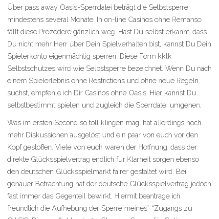
Über pass away Oasis-Sperrdatei beträgt die Selbstsperre
mindestens several Monate. In on-line Casinos ohne Remanso
fällt diese Prozedere gänzlich weg. Hast Du selbst erkannt, dass
Du nicht mehr Herr über Dein Spielverhalten bist, kannst Du Dein
Spielerkonto eigenmächtig sperren. Diese Form kklk
Selbstschutzes wird wie Selbstsperre bezeichnet. Wenn Du nach
einem Spielerlebnis ohne Restrictions und ohne neue Regeln
suchst, empfehle ich Dir Casinos ohne Oasis. Hier kannst Du
selbstbestimmt spielen und zugleich die Sperrdatei umgehen.
Was im ersten Second so toll klingen mag, hat allerdings noch
mehr Diskussionen ausgelöst und ein paar von euch vor den
Kopf gestoßen. Viele von euch waren der Hoffnung, dass der
direkte Glücksspielvertrag endlich für Klarheit sorgen ebenso
den deutschen Glücksspielmarkt fairer gestaltet wird. Bei
genauer Betrachtung hat der deutsche Glücksspielvertrag jedoch
fast immer das Gegenteil bewirkt. Hiermit beantrage ich
freundlich die Aufhebung der Sperre meines” “Zugangs zu