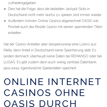
zufriedengegeben.
Dies hat die Folge, dass die beliebten Jackpot-Slots in
Deutschland nicht mehr lawful zu spielen sind immer wieder.
Außerdem können Online Casinos abgerechnet OASIS wie
Powbet auch das Reside Casino mit seinen spannenden Titeln
anbieten.
Hat der Casino-Anbieter aber beispielsweise eine Lizenz aus
Malta, dann findet in Deutschland keine Speicherung statt. Es
landen demnach überhaupt keine Daten bei REMANSO oder bei
LUGAS. Es gibt zudem dann auch wenig zentrale Datenbank,
pass away irgendwelche Spielerdaten speichert.
ONLINE INTERNET
CASINOS OHNE
OASIS DURCH