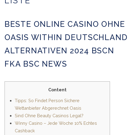
LISTE
BESTE ONLINE CASINO OHNE
OASIS WITHIN DEUTSCHLAND
ALTERNATIVEN 2024 BSCN
FKA BSC NEWS
Content
Tipps: So Findet Person Sichere
Wettanbieter Abgerechnet Oasis
Sind Ohne Beauty Casinos Legal?
Winny Casino – Jede Woche 10% Echtes
Cashback