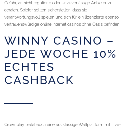
Gefahr, an nicht regulierte oder unzuverlässige Anbieter zu
geraten. Spieler sollten sicherstellen, dass sie
verantwortungsvoll spielen und sich für ein lizenzierte ebenso
vertrauenswürdige online Internet casinos ohne Oasis befinden.
WINNY CASINO –
JEDE WOCHE 10%
ECHTES
CASHBACK
Crownplay bietet euch eine erstklassige Wettplattform mit Live-