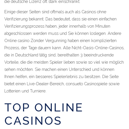
die deutsche Lizenz oft stark einschränkt.
Einige dieser Seiten sind oftmals auch als Casinos ohne
Verifizierung bekannt. Das bedeutet, dass sie einen einfachen
Verifizierungsprozess haben, jeder innerhalb von Minuten
abgeschlossen werden muss und Sie können loslegen. Andere
Online casino Zonder Vergunning haben einen komplizierten
Prozess, der Tage dauern kann. Alle Nicht-Oasis-Online-Casinos,
die in Deutschland tätig sind, bereithalten 3 beeindruckende
Vorteile, die die meisten Spieler lieben sowie so viel wie möglich
sehen möchten. Sie machen einen Unterschied und können
Ihnen helfen, ein besseres Spielerlebnis zu besitzen. Die Seite
bietet einen Live-Dealer-Bereich, consueto Casinospiele sowie
Lotterien und Turniere.
TOP ONLINE
CASINOS