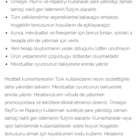
Örneğin, PayFix ve Papara’yı kullanarak para yatırıldığı zaman,
bahisçi nakit geri ödemenin %25’ini alacaktır.
Tüm yetkilendirme seçeneklerine bakacağız empieza
hoşgeldin bonusunun koşullarını da açıklayacağız.
Ayrıca, mevduatlar ve freespinler için bonus fonları, sonraki 4
hesapta afin de yatırmak için verilir.
Yeni hesap oluşturmanın yasak olduğunu lütfen unutmayın.
Ürün yelpazesinin çoğunluğu slotlardan oluşmaktadır.
Mevduatlar oyuncunun bakiyesine anında yatırılır.
Mostbet kumarhanesinin Türk kullanıcılarını neyin cezbettiğine
daha yakından bakalım. Mevduatlar oyuncunun bakiyesine
anında yatırılır. Hesabınıza em virtude de yatırırken
promosyonlara ve tekliflere dikkat etmenizi öneririz. Örneğin,
PayFix ve Papara’yı kullanmak suretiyle para yatırıldığı zaman,
bahisçi nakit geri ödemenin %25’ini alacaktır. Kumarhanede veya
spor bahislerinde kullanılabilecek sobre büyük hoşgeldin
bonusunu almak için kaydolurken kodu kullanın. Hesabınız