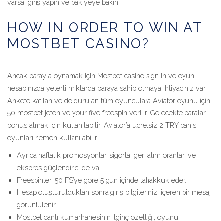
varsa, giriş yapın ve bakiyeye bakın.
HOW IN ORDER TO WIN AT
MOSTBET CASINO?
Ancak parayla oynamak için Mostbet casino sign in ve oyun
hesabınızda yeterli miktarda paraya sahip olmaya ihtiyacınız var.
Ankete katılan ve doldurulan tüm oyunculara Aviator oyunu için
50 mostbet jeton ve your five freespin verilir. Gelecekte paralar
bonus almak için kullanılabilir. Aviator’a ücretsiz 2 TRY bahis
oyunları hemen kullanılabilir.
Ayrıca haftalık promosyonlar, sigorta, geri alım oranları ve
ekspres güçlendirici de va.
Freespinler, 50 FS’ye göre 5 gün içinde tahakkuk eder.
Hesap oluşturulduktan sonra giriş bilgilerinizi içeren bir mesaj
görüntülenir.
Mostbet canlı kumarhanesinin ilginç özelliği, oyunu