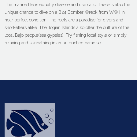
The marine life is equally diverse and dramatic. There is also the
unique chance to dive on a B24 Bomber Wreck from WWII in
near perfect condition. The reefs are a paradise for divers and
snorkellers alike. The Togian Islands also offer the culture of the
local Bajo people(sea gypsies). Try fishing local style or simply
relaxing and sunbathing in an untouched paradise.