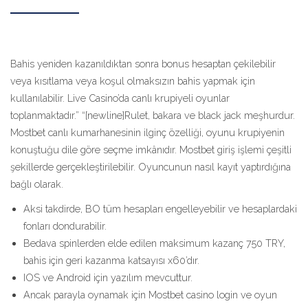
Bahis yeniden kazanıldıktan sonra bonus hesaptan çekilebilir
veya kısıtlama veya koşul olmaksızın bahis yapmak için
kullanılabilir. Live Casino’da canlı krupiyeli oyunlar
toplanmaktadır.” “[newline]Rulet, bakara ve black jack meşhurdur.
Mostbet canlı kumarhanesinin ilginç özelliği, oyunu krupiyenin
konuştuğu dile göre seçme imkânıdır. Mostbet giriş işlemi çeşitli
şekillerde gerçekleştirilebilir. Oyuncunun nasıl kayıt yaptırdığına
bağlı olarak.
Aksi takdirde, BO tüm hesapları engelleyebilir ve hesaplardaki
fonları dondurabilir.
Bedava spinlerden elde edilen maksimum kazanç 750 TRY,
bahis için geri kazanma katsayısı x60’dır.
IOS ve Android için yazılım mevcuttur.
Ancak parayla oynamak için Mostbet casino login ve oyun