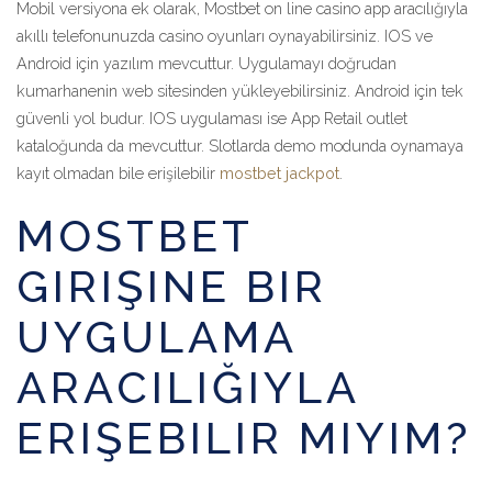
Mobil versiyona ek olarak, Mostbet on line casino app aracılığıyla
akıllı telefonunuzda casino oyunları oynayabilirsiniz. IOS ve
Android için yazılım mevcuttur. Uygulamayı doğrudan
kumarhanenin web sitesinden yükleyebilirsiniz. Android için tek
güvenli yol budur. IOS uygulaması ise App Retail outlet
kataloğunda da mevcuttur. Slotlarda demo modunda oynamaya
kayıt olmadan bile erişilebilir
mostbet jackpot
.
MOSTBET
GIRIŞINE BIR
UYGULAMA
ARACILIĞIYLA
ERIŞEBILIR MIYIM?