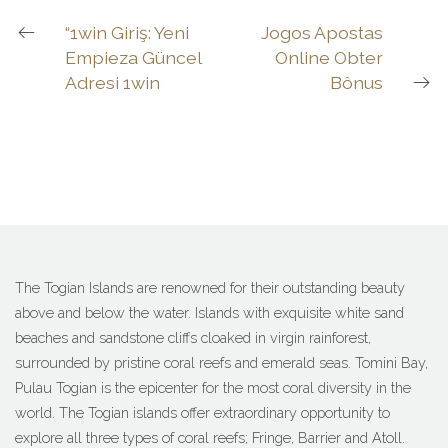
“1win Giriş: Yeni
Jogos Apostas
Empieza Güncel
Online Obter
Adresi 1win
Bônus
The Togian Islands are renowned for their outstanding beauty
above and below the water. Islands with exquisite white sand
beaches and sandstone cliffs cloaked in virgin rainforest,
surrounded by pristine coral reefs and emerald seas. Tomini Bay,
Pulau Togian is the epicenter for the most coral diversity in the
world. The Togian islands offer extraordinary opportunity to
explore all three types of coral reefs; Fringe, Barrier and Atoll.