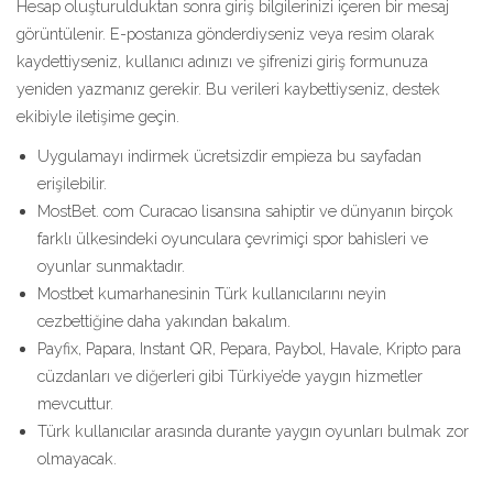
Hesap oluşturulduktan sonra giriş bilgilerinizi içeren bir mesaj
görüntülenir. E-postanıza gönderdiyseniz veya resim olarak
kaydettiyseniz, kullanıcı adınızı ve şifrenizi giriş formunuza
yeniden yazmanız gerekir. Bu verileri kaybettiyseniz, destek
ekibiyle iletişime geçin.
Uygulamayı indirmek ücretsizdir empieza bu sayfadan
erişilebilir.
MostBet. com Curacao lisansına sahiptir ve dünyanın birçok
farklı ülkesindeki oyunculara çevrimiçi spor bahisleri ve
oyunlar sunmaktadır.
Mostbet kumarhanesinin Türk kullanıcılarını neyin
cezbettiğine daha yakından bakalım.
Payfix, Papara, Instant QR, Pepara, Paybol, Havale, Kripto para
cüzdanları ve diğerleri gibi Türkiye’de yaygın hizmetler
mevcuttur.
Türk kullanıcılar arasında durante yaygın oyunları bulmak zor
olmayacak.