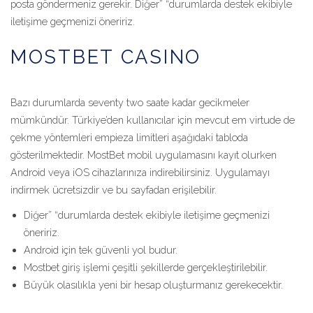
posta göndermeniz gerekir. Diğer” “durumlarda destek ekibiyle
iletişime geçmenizi öneririz.
MOSTBET CASINO
Bazı durumlarda seventy two saate kadar gecikmeler
mümkündür. Türkiye’den kullanıcılar için mevcut em virtude de
çekme yöntemleri empieza limitleri aşağıdaki tabloda
gösterilmektedir. MostBet mobil uygulamasını kayıt olurken
Android veya iOS cihazlarınıza indirebilirsiniz. Uygulamayı
indirmek ücretsizdir ve bu sayfadan erişilebilir.
Diğer” “durumlarda destek ekibiyle iletişime geçmenizi
öneririz.
Android için tek güvenli yol budur.
Mostbet giriş işlemi çeşitli şekillerde gerçekleştirilebilir.
Büyük olasılıkla yeni bir hesap oluşturmanız gerekecektir.