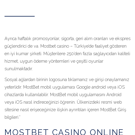
Ayrıca haftalık promosyonlar, sigorta, geri alım oranları ve ekspres
güçlendirici de va. Mostbet casino – Türkiye’de faaliyet gösteren
en iyi kumar şirketi. Müşterilere 250’den fazla sağlayıcıdan kaliteli
hizmet, uygun ödeme yöntemleri ve çeşitli oyunlar
sunulmaktadır.
Sosyal ağlardan birinin logosuna tıklamanız ve girişi onaylamanız
yeterlidir. MostBet mobil uygulaması Google android veya iOS
cihazlarda kullanılabilir. MostBet mobil uygulamasını Android
veya iOS nasıl indireceğinizi öğrenin. Ülkenizdeki resmi web
sitesine nasıl erişeceğinize ilişkin ayrıntıları içeren MostBet Giriş
bilgileri.”
MOSTBET CASINO ONLINE