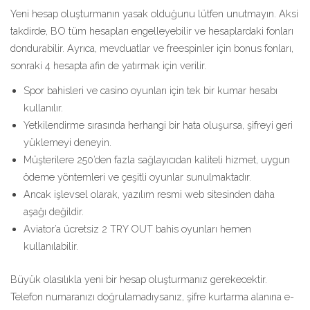
Yeni hesap oluşturmanın yasak olduğunu lütfen unutmayın. Aksi
takdirde, BO tüm hesapları engelleyebilir ve hesaplardaki fonları
dondurabilir. Ayrıca, mevduatlar ve freespinler için bonus fonları,
sonraki 4 hesapta afin de yatırmak için verilir.
Spor bahisleri ve casino oyunları için tek bir kumar hesabı
kullanılır.
Yetkilendirme sırasında herhangi bir hata oluşursa, şifreyi geri
yüklemeyi deneyin.
Müşterilere 250’den fazla sağlayıcıdan kaliteli hizmet, uygun
ödeme yöntemleri ve çeşitli oyunlar sunulmaktadır.
Ancak işlevsel olarak, yazılım resmi web sitesinden daha
aşağı değildir.
Aviator’a ücretsiz 2 TRY OUT bahis oyunları hemen
kullanılabilir.
Büyük olasılıkla yeni bir hesap oluşturmanız gerekecektir.
Telefon numaranızı doğrulamadıysanız, şifre kurtarma alanına e-