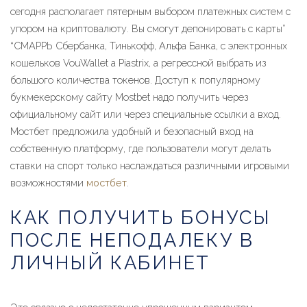
сегодня располагает пятерным выбором платежных систем с
упором на криптовалюту. Вы смогут депонировать с карты”
“СМАРРЬ Сбербанка, Тинькофф, Альфа Банка, с электронных
кошельков VouWallet а Piastrix, а регрессной выбрать из
большого количества токенов. Доступ к популярному
букмекерскому сайту Mostbet надо получить через
официальному сайт или через специальные ссылки а вход.
Мостбет предложила удобный и безопасный вход на
собственную платформу, где пользователи могут делать
ставки на спорт только наслаждаться различными игровыми
возможностями
мостбет
.
КАК ПОЛУЧИТЬ БОНУСЫ
ПОСЛЕ НЕПОДАЛЕКУ В
ЛИЧНЫЙ КАБИНЕТ