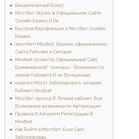
Бездепозитный Бонус
Мостбет: Играть в Официальном Сайте
Онлайн Казино И Бк
Быстрая Верификация а Мостбет Онлайн
Казино
(мостбет) Mostbet Зеркало официальному
Сайта Рабочее а Сегодня
Mostbet проем На Официальный Сайт
Букмекерской” “конторы – Возможности
личная Кабинета И но Функционал
конечно Могут Заблокировать личными
Кабинет Mostbet
Мостбет проход В Личный кабинет: Все
Возможные возможности Авторизации
Правила И Алгоритм Регистрации В
Mostbet
Как Войти а Мостбет, Если Сайт
Заблокирован