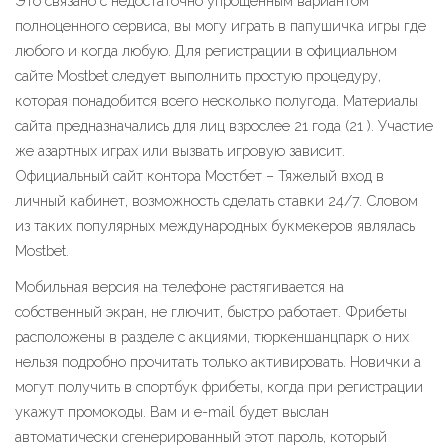
Это связано с недостаточно упрощенным вариантом
полноценного сервиса, вы могу играть в папушичка игры где
любого и когда любую. Для регистрации в официальном
сайте Mostbet следует выполнить простую процедуру,
которая понадобится всего несколько полугода. Материалы
сайта предназначались для лиц взрослее 21 года (21 ). Участие
же азартных играх или вызвать игровую зависит.
Официальный сайт контора Мостбет – Тяжелый вход в
личный кабинет, возможность сделать ставки 24/7. Словом
из таких популярных международных букмекеров являлась
Mostbet.
Мобильная версия на телефоне растягивается на
собственный экран, не глючит, быстро работает. Фрибеты
расположены в разделе с акциями, тюркеншанцпарк о них
нельзя подробно прочитать только активировать. Новички а
могут получить в спортбук фрибеты, когда при регистрации
укажут промокоды. Вам и e-mail будет выслан
автоматически сгенерированный этот пароль, который