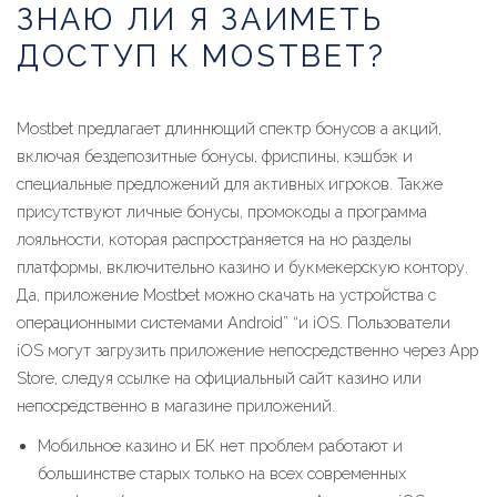
ЗНАЮ ЛИ Я ЗАИМЕТЬ
ДОСТУП К MOSTBET?
Mostbet предлагает длиннющий спектр бонусов а акций,
включая бездепозитные бонусы, фриспины, кэшбэк и
специальные предложений для активных игроков. Также
присутствуют личные бонусы, промокоды а программа
лояльности, которая распространяется на но разделы
платформы, включительно казино и букмекерскую контору.
Да, приложение Mostbet можно скачать на устройства с
операционными системами Android” “и iOS. Пользователи
iOS могут загрузить приложение непосредственно через App
Store, следуя ссылке на официальный сайт казино или
непосредственно в магазине приложений.
Мобильное казино и БК нет проблем работают и
большинстве старых только на всех современных