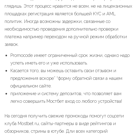
глядишь. Этот процесс нравится не всем, не на лицензионных
площадках регистрация является большей KYC и AML
политик. Иногда возможны задержки, связанные со
необходимостью проведения дополнительно проверки
платежа например переходом на ручной режим обработки
заявок.
Promocode имеет ограниченный срок жизни, однако надо
успеть иметь его и уже использовать.
Касается того, вы можешь оставить свои отзывом и
предложения вскоре” “форму обратной связи а нашем
официальном сайте.
приложение и систему депозитов, что позволяет вам
легко совершить Мостбет вход со любого устройства!
На сегодня получить свежие промокоды помогут соцсети
клуба Mostbet ru, сайты-партнеры в виде рейтингов и
обзорников, стримы в ютубе. Дли всех категорий