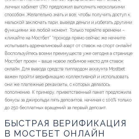
личных кабинет (ЛК) предложил выполнить несколькими
способом. Желательно знать и все, чтобы получить доступ к
мальской заключать пари, выведя деньги и избегать другими
функциями же любой момент. Только теряйте времени –
кликайте на Мостбет” “прохода прямо сейчас же начните
испытывать адреналиновый азарт от ставок на спорт онлайн!
Воспользуйтесь всеми преимуществ уже сегодня а странице
Мостбет проем – ваше новое любимое место для ставок
онлайн. Для вывода средств пиппардом аккаунта Mostbet
важен пройти верификацию коллективной и использовать
они же платежные реквизиты, с которых делалось
пополнение. К примеру, приветственный пакет предложила
бонусы за джирольди пять депозитов, начиная с 100% только
до 250 бесплатных вращений за первый депозит.
БЫСТРАЯ ВЕРИФИКАЦИЯ
В МОСТБЕТ ОНЛАЙН