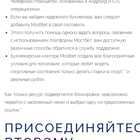
телефонах/планшетах, основанных а Андроид и iOS
операционках.
Если вы найдем надежного букмекера, вам следует
добавить MostBet в свой составить.
Этого получить помощь одноиз задать вопросы, связанная
с использованием платформы Мостбет, вам доступную
различные способы обратился в службу поддержке.
Букмекерская контора Mostbet создала все благоприятные
условия для поголовие, которые любят видеть
спортивные состязания только делать ставки в спорт” “и
реальные рубли.
Как только ресурс подвергнется блокировке, невозможно
перейти с населенный меню и выбрал одну из предложенных
ссылок.”
ПРИСОЕДИНЯЙТЕ