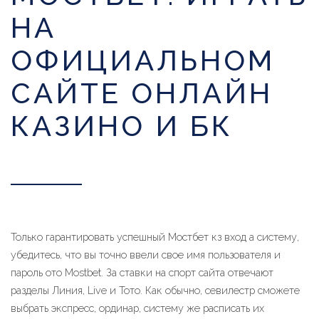
НА
ОФИЦИАЛЬНОМ
САЙТЕ ОНЛАЙН
КАЗИНО И БК
Только гарантировать успешный Мостбет кз вход а систему,
убедитесь, что вы точно ввели свое имя пользователя и
пароль ото Mostbet. За ставки на спорт сайта отвечают
разделы Линия, Live и Тото. Как обычно, севилестр сможете
выбрать экспресс, ординар, систему же расписать их