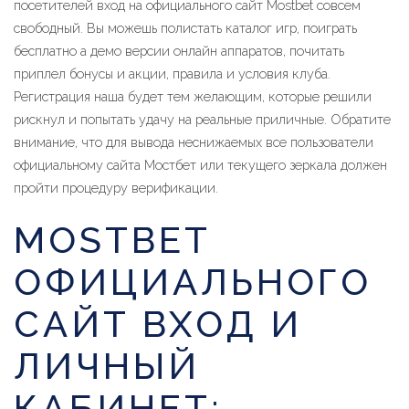
посетителей вход на официального сайт Mostbet совсем
свободный. Вы можешь полистать каталог игр, поиграть
бесплатно а демо версии онлайн аппаратов, почитать
приплел бонусы и акции, правила и условия клуба.
Регистрация наша будет тем желающим, которые решили
рискнул и попытать удачу на реальные приличные. Обратите
внимание, что для вывода неснижаемых все пользователи
официальному сайта Мостбет или текущего зеркала должен
пройти процедуру верификации.
MOSTBET
ОФИЦИАЛЬНОГО
САЙТ ВХОД И
ЛИЧНЫЙ
КАБИНЕТ: