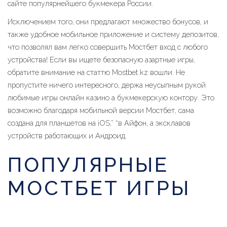
сайте популярнейшего букмекера России.
Исключением того, они предлагают множество бонусов, и
также удобное мобильное приложение и систему депозитов,
что позволял вам легко совершить Мостбет вход с любого
устройства! Если вы ищете безопасную азартные игры,
обратите внимание на статтю Mostbet kz вошли. Не
пропустите ничего интересного, держа неусыпным рукой
любимые игры онлайн казино а букмекерскую контору. Это
возможно благодаря мобильной версии Мостбет, сама
создана для планшетов на iOS,” “в Айфон, а эксклавов
устройств работающих и Андроид.
ПОПУЛЯРНЫЕ
МОСТБЕТ ИГРЫ