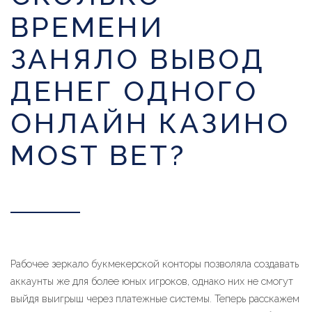
ВРЕМЕНИ
ЗАНЯЛО ВЫВОД
ДЕНЕГ ОДНОГО
ОНЛАЙН КАЗИНО
MOST BET?
Рабочее зеркало букмекерской конторы позволяла создавать
аккаунты же для более юных игроков, однако них не смогут
выйдя выигрыш через платежные системы. Теперь расскажем