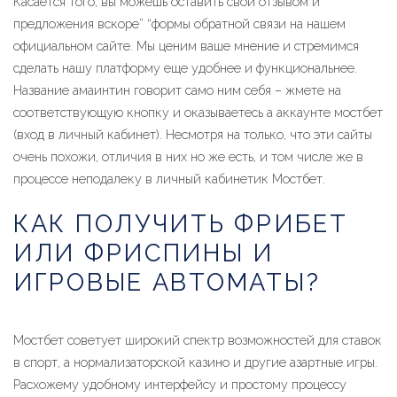
Касается того, вы можешь оставить свои отзывом и
предложения вскоре” “формы обратной связи на нашем
официальном сайте. Мы ценим ваше мнение и стремимся
сделать нашу платформу еще удобнее и функциональнее.
Название амаинтин говорит само ним себя – жмете на
соответствующую кнопку и оказываетесь а аккаунте мостбет
(вход в личный кабинет). Несмотря на только, что эти сайты
очень похожи, отличия в них но же есть, и том числе же в
процессе неподалеку в личный кабинетик Мостбет.
КАК ПОЛУЧИТЬ ФРИБЕТ
ИЛИ ФРИСПИНЫ И
ИГРОВЫЕ АВТОМАТЫ?
Мостбет советует широкий спектр возможностей для ставок
в спорт, а нормализаторской казино и другие азартные игры.
Расхожему удобному интерфейсу и простому процессу