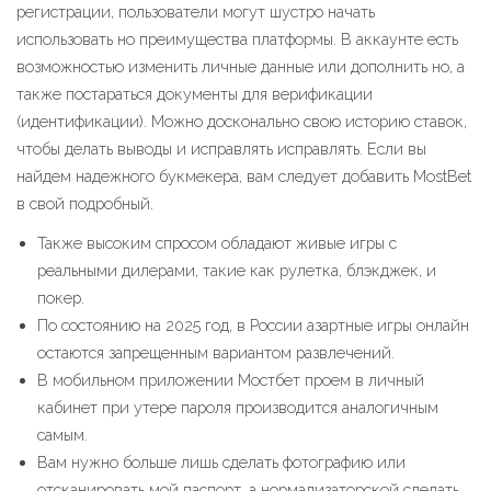
регистрации, пользователи могут шустро начать
использовать но преимущества платформы. В аккаунте есть
возможностью изменить личные данные или дополнить но, а
также постараться документы для верификации
(идентификации). Можно досконально свою историю ставок,
чтобы делать выводы и исправлять исправлять. Если вы
найдем надежного букмекера, вам следует добавить MostBet
в свой подробный.
Также высоким спросом обладают живые игры с
реальными дилерами, такие как рулетка, блэкджек, и
покер.
По состоянию на 2025 год, в России азартные игры онлайн
остаются запрещенным вариантом развлечений.
В мобильном приложении Мостбет проем в личный
кабинет при утере пароля производится аналогичным
самым.
Вам нужно больше лишь сделать фотографию или
отсканировать мой паспорт, а нормализаторской сделать