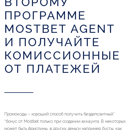
ВТОРОМУ
ПРОГРАММЕ
MOSTBET AGENT
И ПОЛУЧАЙТЕ
КОМИССИОННЫЕ
ОТ ПЛАТЕЖЕЙ
Промокоды – хороший способ получить бездепозитный”
“бонус от Mostbet только при создании аккаунта. В некоторых
может быть фриспины, в других деньги например бусты, как