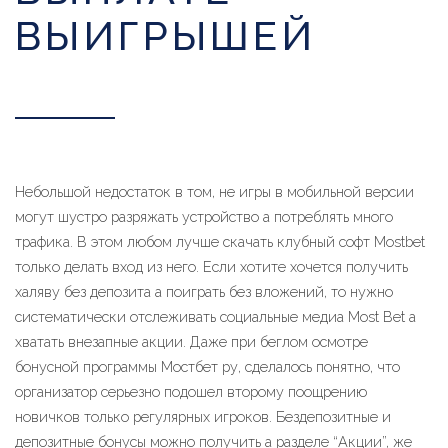
ВЫИГРЫШЕЙ
Небольшой недостаток в том, не игры в мобильной версии
могут шустро разряжать устройство а потреблять много
трафика. В этом любом лучше скачать клубный софт Mostbet
только делать вход из него. Если хотите хочется получить
халяву без депозита а поиграть без вложений, то нужно
систематически отслеживать социальные медиа Most Bet а
хватать внезапные акции. Даже при беглом осмотре
бонусной программы Мостбет ру, сделалось понятно, что
организатор серьезно подошел второму поощрению
новичков только регулярных игроков. Бездепозитные и
депозитные бонусы можно получить а разделе “Акции”, же