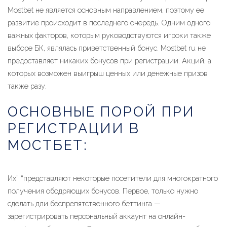
Mostbet не является основным направлением, поэтому ее
развитие происходит в последнего очередь. Одним одного
важных факторов, которым руководствуются игроки также
выборе БК, являлась приветственный бонус. Mostbet ru не
предоставляет никаких бонусов при регистрации. Акций, а
которых возможен выигрыш ценных или денежные призов
также разу.
ОСНОВНЫЕ ПОРОЙ ПРИ
РЕГИСТРАЦИИ В
МОСТБЕТ:
Их” “представляют некоторые посетители для многократного
получения ободряющих бонусов. Первое, только нужно
сделать дли беспрепятственного беттинга —
зарегистрировать персональный аккаунт на онлайн-