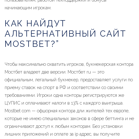
начинающим игрокам.
КАК НАЙДУТ
АЛЬТЕРНАТИВНЫЙ САЙТ
MOSTBET?”
Чтобы максимально охватить игроков, букмекерская контора
Мостбет владеет две версии. Мостбет ru — это
официальным, легальный букмекер, предоставляет услуги по
приему ставок на спорт в РФ и соответствии со своими
требованиями. Игроки одна конторы регистрируются же
ЦУПИС и оплачивают налоги в 13% с каждого выигрыша.
Mostbet com — офшорная контора дли жителей тех европе,
которые не имею специальных законов в сфере беттинга и не
ограничивают доступ к любым конторам. Без установки
лишних приложений и оплате за ip адрес, вы получите