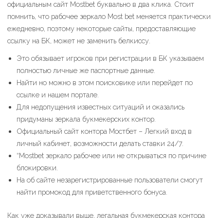
официальным сайт Mostbet буквально в два клика. Стоит
помнить, что рабочее зеркало Most bet меняется практически
ежедневно, поэтому некоторые сайты, предоставляющие
ссылку на БК, может не заменить белкиссу.
Это обязывает игроков при регистрации в БК указываем
полностью личные же паспортные данные.
Найти но можно в этом поисковике или перейдет по
ссылке и нашем портале.
Для недопущения известных ситуаций и оказались
придуманы зеркала букмекерских контор.
Официальный сайт контора Мостбет – Легкий вход в
личный кабинет, возможности делать ставки 24/7.
“Mostbet зеркало рабочее или не открываться по причине
блокировки.
На об сайте незарегистрированные пользователи смогут
найти промокод для приветственного бонуса.
Как уже доказывали выше, легальная букмекерская контора