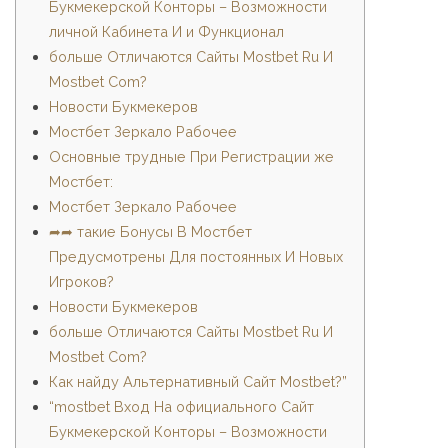
Букмекерской Конторы – Возможности
личной Кабинета И и Функционал
больше Отличаются Сайты Mostbet Ru И
Mostbet Com?
Новости Букмекеров
Мостбет Зеркало Рабочее
Основные трудные При Регистрации же
Мостбет:
Мостбет Зеркало Рабочее
➦➦ такие Бонусы В Мостбет
Предусмотрены Для постоянных И Новых
Игроков?
Новости Букмекеров
больше Отличаются Сайты Mostbet Ru И
Mostbet Com?
Как найду Альтернативный Сайт Mostbet?”
“mostbet Вход На официального Сайт
Букмекерской Конторы – Возможности