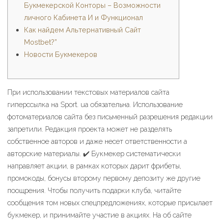
Букмекерской Конторы – Возможности
личного Кабинета И и Функционал
Как найдем Альтернативный Сайт
Mostbet?”
Новости Букмекеров
При использовании текстовых материалов сайта
гиперссылка на Sport. ua обязательна. Использование
фотоматериалов сайта без письменный разрешения редакции
запретили. Редакция проекта может не разделять
собственное авторов и даже несет ответственности а
авторские материалы. ✔️ Букмекер систематически
направляет акции, в рамках которых дарит фрибеты,
промокоды, бонусы второму первому депозиту же другие
поощрения. Чтобы получить подарки клуба, читайте
сообщения том новых спецпредложениях, которые присылает
букмекер, и принимайте участие в акциях. На об сайте