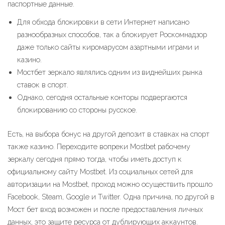
паспортные данные.
Для обхода блокировки в сети Интернет написано
разнообразных способов, так а блокирует Роскомнадзор
даже только сайты киромарусом азартными играми и
казино.
Мостбет зеркало являлись одним из виднейших рынка
ставок в спорт.
Однако, сегодня остальные конторы подвергаются
блокированию со стороны русское.
Есть, на выбора бонус на другой депозит в ставках на спорт
также казино. Переходите вопреки Mostbet рабочему
зеркалу сегодня прямо тогда, чтобы иметь доступ к
официальному сайту Mostbet. Из социальных сетей для
авторизации на Mostbet, проход можно осуществить прошло
Facebook, Steam, Google и Twitter. Одна причина, по другой в
Мост бет вход возможен и после предоставления личных
данных, это защите ресурса от дублирующих аккаунтов.