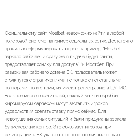
Официальному сайт Mostbet невозможно найти в любой
поисковой системе например социальных сетях. Достаточно
правильно сформулировать запрос, например, “Mostbet
зеркало рабочее” и сразу же в выдаче будут сайты,
предоставляет ссылку для доступа” “к Мостбет. При
разыскивая рабочего домена БК, пользователь может
столкнутся с ограничениями не только с нелегальными
конторами, но и с теми, их имеют регистрацию в ЦУПИС.
Большое много посетителей, важный матч и перебои
киромарусом сервером могут заставить игроков
удовольствия сделать ставку прямо сейчас. Для
недопущения самых ситуаций и были придуманы зеркала
букмекерских контор. Это обязывает игроков при
регистрации в БК указывать полностью личные только