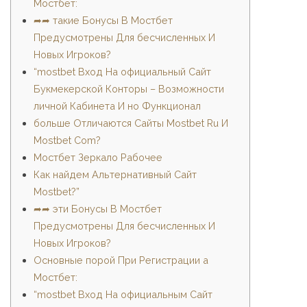
Мостбет:
➦➦ такие Бонусы В Мостбет
Предусмотрены Для бесчисленных И
Новых Игроков?
“mostbet Вход На официальный Сайт
Букмекерской Конторы – Возможности
личной Кабинета И но Функционал
больше Отличаются Сайты Mostbet Ru И
Mostbet Com?
Мостбет Зеркало Рабочее
Как найдем Альтернативный Сайт
Mostbet?”
➦➦ эти Бонусы В Мостбет
Предусмотрены Для бесчисленных И
Новых Игроков?
Основные порой При Регистрации а
Мостбет:
“mostbet Вход На официальным Сайт