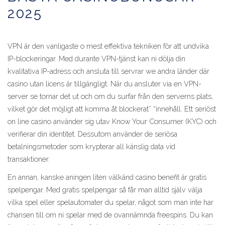
2025
VPN är den vanligaste o mest effektiva tekniken för att undvika
IP-blockeringar. Med durante VPN-tjänst kan ni dölja din
kvalitativa IP-adress och ansluta till servrar we andra länder där
casino utan licens är tillgängligt. När du ansluter via en VPN-
server se tornar det ut och om du surfar från den serverns plats,
vilket gör det möjligt att komma åt blockerat” “innehåll. Ett seriöst
on line casino använder sig utav Know Your Consumer (KYC) och
verifierar din identitet. Dessutom använder de seriösa
betalningsmetoder som krypterar all känslig data vid
transaktioner.
En annan, kanske aningen liten välkänd casino benefit är gratis
spelpengar. Med gratis spelpengar så får man alltid själv välja
vilka spel eller spelautomater du spelar, något som man inte har
chansen till om ni spelar med de ovannämnda freespins. Du kan