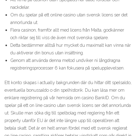
nackdelar.
Om du spelar på ett online casino utan svensk licens ser det
annorlunda ut.
Flera casinon, framför allt med licens från Malta, godkänner
och riktar sej till viss de även mot svenska spelare.
Detta bestämmer alltså hur mycket du maximalt kan vinna när
du aktiverar din bonus utan insättning.
Genom att använda denna metod undviker ni långdragna
registreringsprocesser 6 kan fokusera på spelupplevelsen.
Ett konto skapas i actually bakgrunden där du hittar ditt spelsaldo,
eventuella bonussaldo o din spelhistorik. Du kan läsa mer om
enklare registrering på vår hemsida om casino BankID. Om du
spelar på ett on line casino utan svensk licens ser det annorlunda
ut. Skulle man söka dig till spelbolag med reglering från ett
property utanför EU är det inte längre upp till operatören att
betala skatt. Det är en helt annan fördel med ett svensk reglerat
on line casino, samtliga aktörer betalar vinstskatt som går direkt in