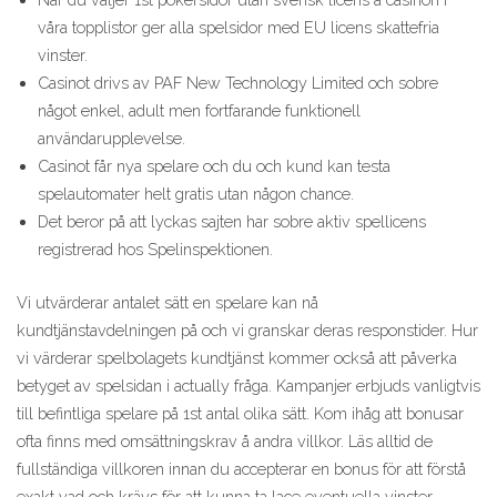
våra topplistor ger alla spelsidor med EU licens skattefria
vinster.
Casinot drivs av PAF New Technology Limited och sobre
något enkel, adult men fortfarande funktionell
användarupplevelse.
Casinot får nya spelare och du och kund kan testa
spelautomater helt gratis utan någon chance.
Det beror på att lyckas sajten har sobre aktiv spellicens
registrerad hos Spelinspektionen.
Vi utvärderar antalet sätt en spelare kan nå
kundtjänstavdelningen på och vi granskar deras responstider. Hur
vi värderar spelbolagets kundtjänst kommer också att påverka
betyget av spelsidan i actually fråga. Kampanjer erbjuds vanligtvis
till befintliga spelare på 1st antal olika sätt. Kom ihåg att bonusar
ofta finns med omsättningskrav å andra villkor. Läs alltid de
fullständiga villkoren innan du accepterar en bonus för att förstå
exakt vad och krävs för att kunna ta lace eventuella vinster.