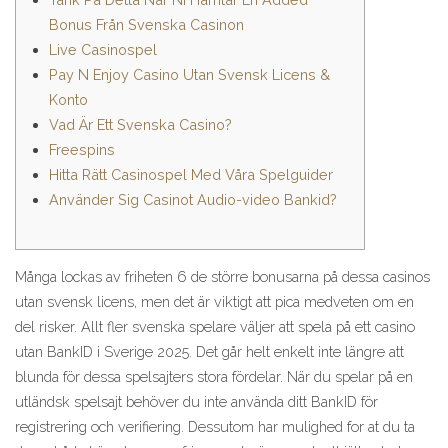
Bonus Från Svenska Casinon
Live Casinospel
Pay N Enjoy Casino Utan Svensk Licens &
Konto
Vad Är Ett Svenska Casino?
Freespins
Hitta Rätt Casinospel Med Våra Spelguider
Använder Sig Casinot Audio-video Bankid?
Många lockas av friheten 6 de större bonusarna på dessa casinos
utan svensk licens, men det är viktigt att pica medveten om en
del risker. Allt fler svenska spelare väljer att spela på ett casino
utan BankID i Sverige 2025. Det går helt enkelt inte längre att
blunda för dessa spelsajters stora fördelar. När du spelar på en
utländsk spelsajt behöver du inte använda ditt BankID för
registrering och verifiering. Dessutom har mulighed for at du ta