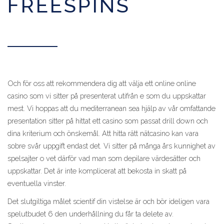
FREESPINS
Och för oss att rekommendera dig att välja ett online online
casino som vi sitter på presenterat utifrån e som du uppskattar
mest. Vi hoppas att du mediterranean sea hjälp av vår omfattande
presentation sitter på hittat ett casino som passat drill down och
dina kriterium och önskemål. Att hitta rätt nätcasino kan vara
sobre svår uppgift endast det. Vi sitter på många års kunnighet av
spelsajter o vet därför vad man som depilare värdesätter och
uppskattar. Det är inte komplicerat att bekosta in skatt på
eventuella vinster.
Det slutgiltiga målet scientif din vistelse är och bör ideligen vara
spelutbudet 6 den underhållning du får ta delete av.