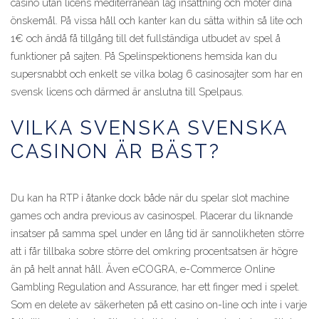
casino utan licens mediterranean låg insättning och möter dina
önskemål. På vissa håll och kanter kan du sätta within så lite och
1€ och ändå få tillgång till det fullständiga utbudet av spel å
funktioner på sajten. På Spelinspektionens hemsida kan du
supersnabbt och enkelt se vilka bolag 6 casinosajter som har en
svensk licens och därmed är anslutna till Spelpaus.
VILKA SVENSKA SVENSKA
CASINON ÄR BÄST?
Du kan ha RTP i åtanke dock både när du spelar slot machine
games och andra previous av casinospel. Placerar du liknande
insatser på samma spel under en lång tid är sannolikheten större
att i får tillbaka sobre större del omkring procentsatsen är högre
än på helt annat håll. Även eCOGRA, e-Commerce Online
Gambling Regulation and Assurance, har ett finger med i spelet.
Som en delete av säkerheten på ett casino on-line och inte i varje