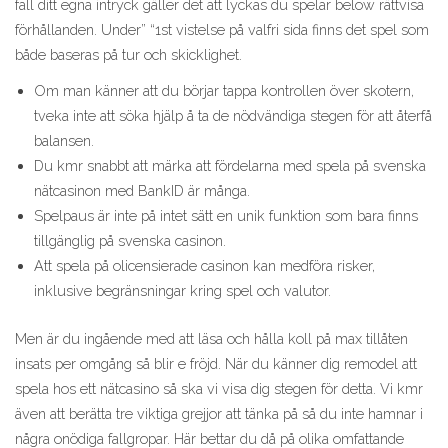
fall ditt egna intryck gäller det att lyckas du spelar below rättvisa
förhållanden. Under” “1st vistelse på valfri sida finns det spel som
både baseras på tur och skicklighet.
Om man känner att du börjar tappa kontrollen över skotern,
tveka inte att söka hjälp å ta de nödvändiga stegen för att återfå
balansen.
Du kmr snabbt att märka att fördelarna med spela på svenska
nätcasinon med BankID är många.
Spelpaus är inte på intet sätt en unik funktion som bara finns
tillgänglig på svenska casinon.
Att spela på olicensierade casinon kan medföra risker,
inklusive begränsningar kring spel och valutor.
Men är du ingående med att läsa och hålla koll på max tillåten
insats per omgång så blir e fröjd. När du känner dig remodel att
spela hos ett nätcasino så ska vi visa dig stegen för detta. Vi kmr
även att berätta tre viktiga grejjor att tänka på så du inte hamnar i
några onödiga fallgropar. Här bettar du då på olika omfattande