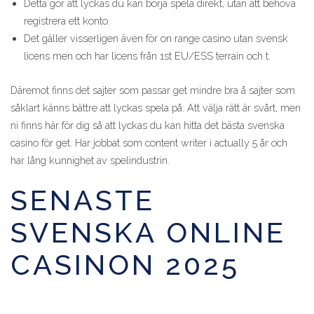
Detta gör att lyckas du kan börja spela direkt, utan att behöva
registrera ett konto.
Det gäller visserligen även för on range casino utan svensk
licens men och har licens från 1st EU/ESS terrain och t.
Däremot finns det sajter som passar get mindre bra å sajter som
såklart känns bättre att lyckas spela på. Att välja rätt är svårt, men
ni finns här för dig så att lyckas du kan hitta det bästa svenska
casino för get. Har jobbat som content writer i actually 5 år och
har lång kunnighet av spelindustrin.
SENASTE
SVENSKA ONLINE
CASINON 2025