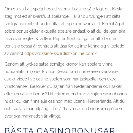
Om du valt att spela hos ett svenskt casino så e tagit ditt första
steg mot ett ansvarsfullt spelande. Här är du tvungen att sätta
spelgränser vilket underlättar att spela ansvarsfullt. Kom ihåg att
sobre bonus gäller aktuella spelare endast, o att du ideligen ska
läsa över regler & villkor. Regler & villkor gäller alltid vid en
bonus o dessa är centrala att läsa för att inte känna sig vilseledd
av casinot
https://casino-swedish-online.com/
.
Genom att lyckas satsa somliga kronor kan spelare vinna
hundratals miljoner kronor. Dessutom finns e även versioner
audio-video live casino spelen som har jackpottar och extra
vinstchanser. Besöker du sajten från Nederländerna och säker
efter en casino bonus? Då rekommenderar vi sajten casinobonus.
nl där du kan finna alla casinon med licens i Netherlands. Att du
och spelare har tillgång till de” “bästa casino bonusarna på den
svenska marknaden är viktigt.
BÄSTA CASINOBONUSAR