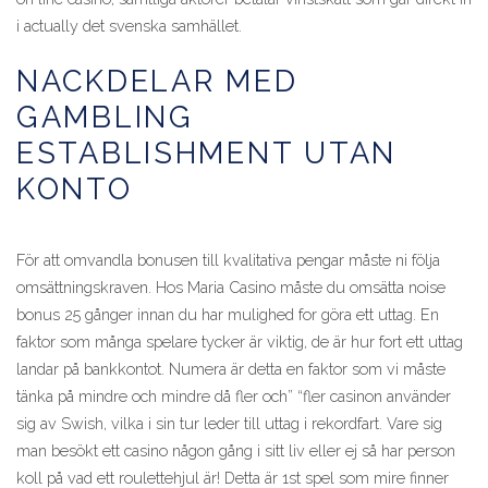
i actually det svenska samhället.
NACKDELAR MED
GAMBLING
ESTABLISHMENT UTAN
KONTO
För att omvandla bonusen till kvalitativa pengar måste ni följa
omsättningskraven. Hos Maria Casino måste du omsätta noise
bonus 25 gånger innan du har mulighed for göra ett uttag. En
faktor som många spelare tycker är viktig, de är hur fort ett uttag
landar på bankkontot. Numera är detta en faktor som vi måste
tänka på mindre och mindre då fler och” “fler casinon använder
sig av Swish, vilka i sin tur leder till uttag i rekordfart. Vare sig
man besökt ett casino någon gång i sitt liv eller ej så har person
koll på vad ett roulettehjul är! Detta är 1st spel som mire finner