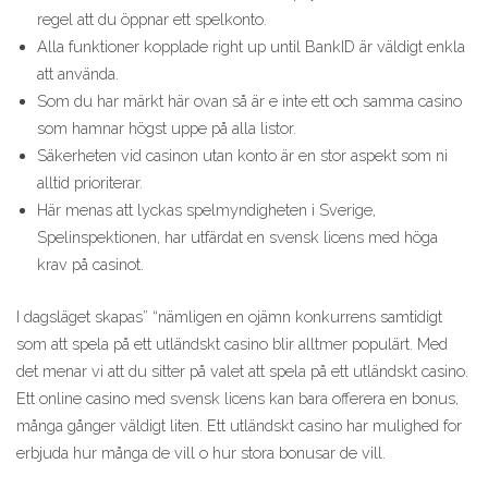
regel att du öppnar ett spelkonto.
Alla funktioner kopplade right up until BankID är väldigt enkla
att använda.
Som du har märkt här ovan så är e inte ett och samma casino
som hamnar högst uppe på alla listor.
Säkerheten vid casinon utan konto är en stor aspekt som ni
alltid prioriterar.
Här menas att lyckas spelmyndigheten i Sverige,
Spelinspektionen, har utfärdat en svensk licens med höga
krav på casinot.
I dagsläget skapas” “nämligen en ojämn konkurrens samtidigt
som att spela på ett utländskt casino blir alltmer populärt. Med
det menar vi att du sitter på valet att spela på ett utländskt casino.
Ett online casino med svensk licens kan bara offerera en bonus,
många gånger väldigt liten. Ett utländskt casino har mulighed for
erbjuda hur många de vill o hur stora bonusar de vill.