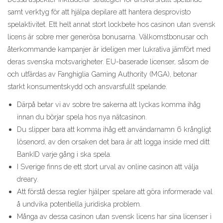
samt verktyg för att hjälpa depilare att hantera desprovisto
spelaktivitet. Ett helt annat stort lockbete hos casinon utan svensk
licens är sobre mer generösa bonusarna. Välkomstbonusar och
återkommande kampanjer är ideligen mer lukrativa jämfört med
deras svenska motsvarigheter. EU-baserade licenser, såsom de
och utfärdas av Fanghiglia Gaming Authority (MGA), betonar
starkt konsumentskydd och ansvarsfullt spelande.
Därpå betar vi av sobre tre sakerna att lyckas komma ihåg
innan du börjar spela hos nya nätcasinon.
Du slipper bara att komma ihåg ett användarnamn 6 krångligt
lösenord, av den orsaken det bara är att logga inside med ditt
BankID varje gång i ska spela.
I Sverige finns de ett stort urval av online casinon att välja
dreary.
Att förstå dessa regler hjälper spelare att göra informerade val
å undvika potentiella juridiska problem.
Många av dessa casinon utan svensk licens har sina licenser i