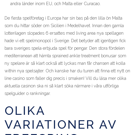
andra länder inom EU, och Malta eller Curacao.
De flesta spelföretag i Europa har sin bas på den lilla ön Malta
som du hittar söder om Sicilien i Medelhavet. Innan den gamla
lotterilagen slopades 6 ersattes med living area nya spellagen
hade vi ett spelmonopol i Sverige. Det betyder att igentigen fick
bara sveriges spela erbjuda spel för pengar. Den stora fördelen
mediterranean att hämta sprained ankle treatment bonusar som
ny spelare är så klart också att lyckas man får chansen att kolla
within nya spelsajter. Och kanske har du turen att finna ett nytt on
line casino som faller dig precis i smaken! Vill du läsa mer olika
aktuella casinon ska ni så klart söka närmare i våra utförliga
spelguider o rankningar.
OLIKA
VARIATIONER AV