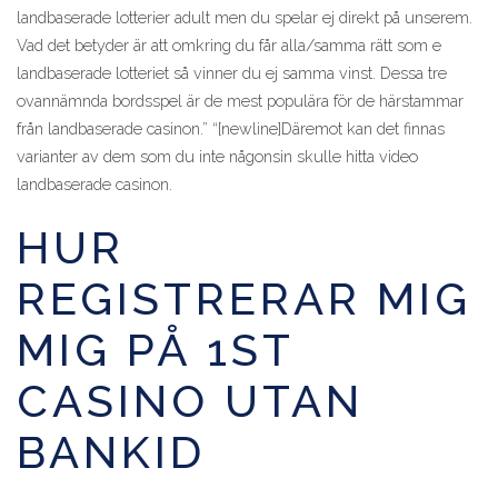
landbaserade lotterier adult men du spelar ej direkt på unserem.
Vad det betyder är att omkring du får alla/samma rätt som e
landbaserade lotteriet så vinner du ej samma vinst. Dessa tre
ovannämnda bordsspel är de mest populära för de härstammar
från landbaserade casinon.” “[newline]Däremot kan det finnas
varianter av dem som du inte någonsin skulle hitta video
landbaserade casinon.
HUR
REGISTRERAR MIG
MIG PÅ 1ST
CASINO UTAN
BANKID