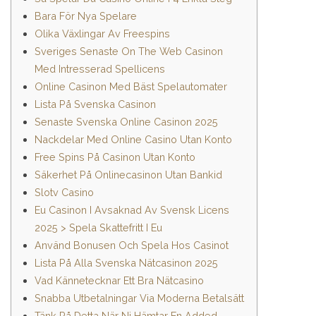
Bara För Nya Spelare
Olika Växlingar Av Freespins
Sveriges Senaste On The Web Casinon
Med Intresserad Spellicens
Online Casinon Med Bäst Spelautomater
Lista På Svenska Casinon
Senaste Svenska Online Casinon 2025
Nackdelar Med Online Casino Utan Konto
Free Spins På Casinon Utan Konto
Säkerhet På Onlinecasinon Utan Bankid
Slotv Casino
Eu Casinon I Avsaknad Av Svensk Licens
2025 > Spela Skattefritt I Eu
Använd Bonusen Och Spela Hos Casinot
Lista På Alla Svenska Nätcasinon 2025
Vad Kännetecknar Ett Bra Nätcasino
Snabba Utbetalningar Via Moderna Betalsätt
Tänk På Detta När Ni Hämtar En Added