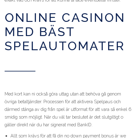
ONLINE CASINON
MED BÄST
SPELAUTOMATER
Med kort kan ni också göra uttag utan att behöva gå genom
övriga betaltjänster. Processen för att aktivera Spelpaus och
därmed stänga av dig från spel är utformat för att vara så enkel 6
smidig som möjligt. När du väl tar beslutet är det slutgiltigt o
gäller direkt när du har signerat med BankID.
Allt som krävs för att få din no down payment bonus är we