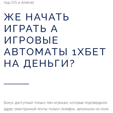
под iOS и Android.
ЖЕ НАЧАТЬ
ИГРАТЬ А
ИГРОВЫЕ
АВТОМАТЫ 1ХБЕТ
НА ДЕНЬГИ?
Бонус доступный только тем игрокам, которые подтвердили
адрес электронной почты только телефон, заполнили но поля