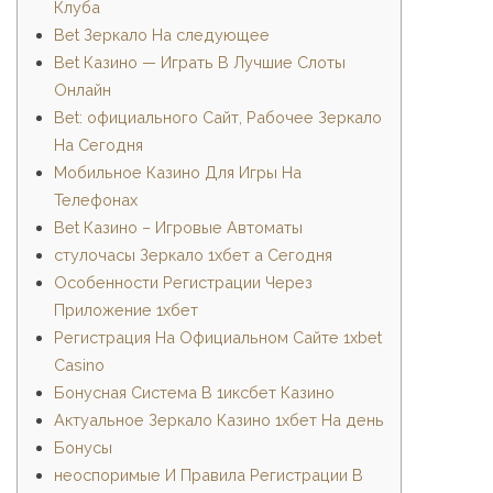
Клуба
Bet Зеркало На следующее
Bet Казино — Играть В Лучшие Слоты
Онлайн
Bet: официального Сайт, Рабочее Зеркало
На Сегодня
Мобильное Казино Для Игры На
Телефонах
Bet Казино – Игровые Автоматы
стулочасы Зеркало 1хбет а Сегодня
Особенности Регистрации Через
Приложение 1хбет
Регистрация На Официальном Сайте 1xbet
Casino
Бонусная Система В 1иксбет Казино
Актуальное Зеркало Казино 1хбет На день
Бонусы
неоспоримые И Правила Регистрации В