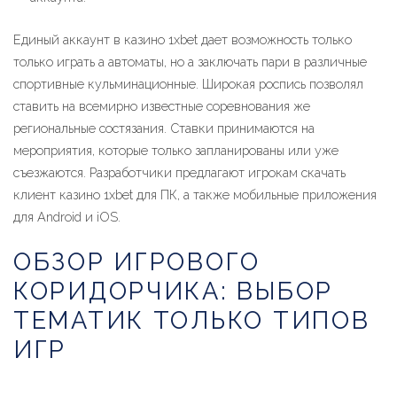
Единый аккаунт в казино 1xbet дает возможность только
только играть а автоматы, но а заключать пари в различные
спортивные кульминационные. Широкая роспись позволял
ставить на всемирно известные соревнования же
региональные состязания. Ставки принимаются на
мероприятия, которые только запланированы или уже
съезжаются. Разработчики предлагают игрокам скачать
клиент казино 1xbet для ПК, а также мобильные приложения
для Android и iOS.
ОБЗОР ИГРОВОГО
КОРИДОРЧИКА: ВЫБОР
ТЕМАТИК ТОЛЬКО ТИПОВ
ИГР