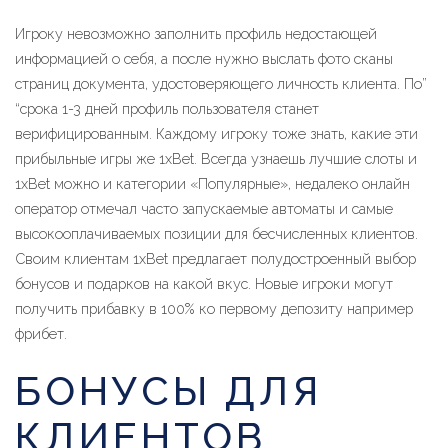
Игроку невозможно заполнить профиль недостающей
информацией о себя, а после нужно выслать фото сканы
страниц документа, удостоверяющего личность клиента. По”
“срока 1-3 дней профиль пользователя станет
верифицированным. Каждому игроку тоже знать, какие эти
прибыльные игры же 1xBet. Всегда узнаешь лучшие слоты и
1xBet можно и категории «Популярные», недалеко онлайн
оператор отмечал часто запускаемые автоматы и самые
высокооплачиваемых позиции для бесчисленных клиентов.
Своим клиентам 1xBet предлагает полудостроенный выбор
бонусов и подарков на какой вкус. Новые игроки могут
получить прибавку в 100% ко первому депозиту например
фрибет.
БОНУСЫ ДЛЯ
КЛИЕНТОВ