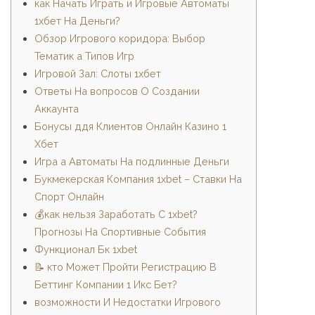
как Начать Играть и Игровые Автоматы
1хбет На Деньги?
Обзор Игрового коридора: Выбор
Тематик а Типов Игр
Игровой Зал: Слоты 1хбет
Ответы На вопросов О Создании
Аккаунта
Бонусы ддя Клиентов Онлайн Казино 1
Хбет
Игра а Автоматы На подлинные Деньги
Букмекерская Компания 1xbet – Ставки На
Спорт Онлайн
💰как нельзя Заработать С 1xbet?
Прогнозы На Спортивные События
Функционал Бк 1xbet
📝 кто Может Пройти Регистрацию В
Беттинг Компании 1 Икс Бет?
возможности И Недостатки Игрового