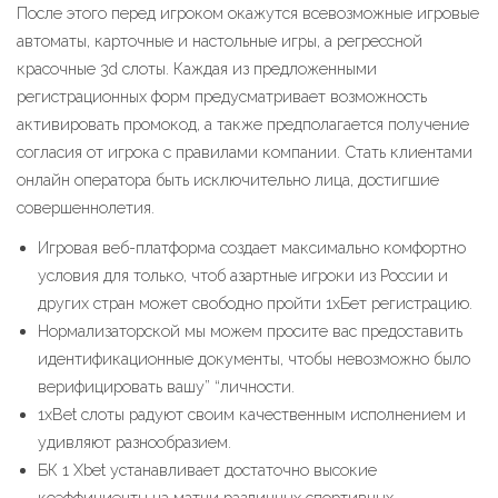
После этого перед игроком окажутся всевозможные игровые
автоматы, карточные и настольные игры, а регрессной
красочные 3d слоты. Каждая из предложенными
регистрационных форм предусматривает возможность
активировать промокод, а также предполагается получение
согласия от игрока с правилами компании. Стать клиентами
онлайн оператора быть исключительно лица, достигшие
совершеннолетия.
Игровая веб-платформа создает максимально комфортно
условия для только, чтоб азартные игроки из России и
других стран может свободно пройти 1хБет регистрацию.
Нормализаторской мы можем просите вас предоставить
идентификационные документы, чтобы невозможно было
верифицировать вашу” “личности.
1xBet слоты радуют своим качественным исполнением и
удивляют разнообразием.
БК 1 Xbet устанавливает достаточно высокие
коэффициенты на матчи различных спортивных