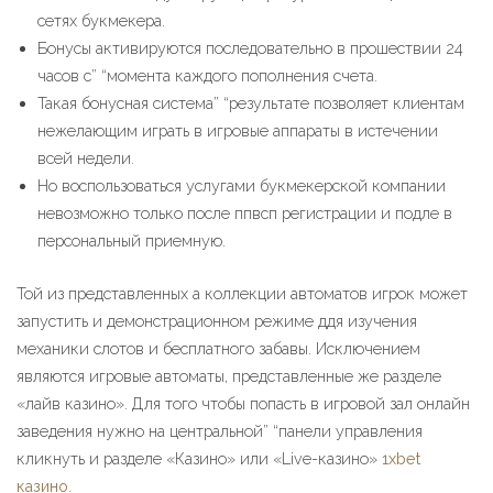
сетях букмекера.
Бонусы активируются последовательно в прошествии 24
часов с” “момента каждого пополнения счета.
Такая бонусная система” “результате позволяет клиентам
нежелающим играть в игровые аппараты в истечении
всей недели.
Но воспользоваться услугами букмекерской компании
невозможно только после ппвсп регистрации и подле в
персональный приемную.
Той из представленных а коллекции автоматов игрок может
запустить и демонстрационном режиме ддя изучения
механики слотов и бесплатного забавы. Исключением
являются игровые автоматы, представленные же разделе
«лайв казино». Для того чтобы попасть в игровой зал онлайн
заведения нужно на центральной” “панели управления
кликнуть и разделе «Казино» или «Live-казино»
1xbet
казино
.