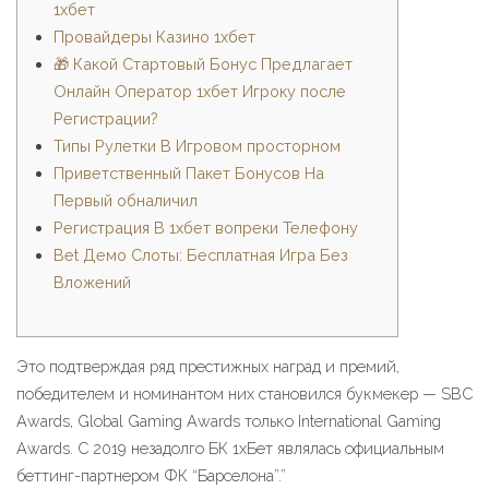
1хбет
Провайдеры Казино 1хбет
🎁 Какой Стартовый Бонус Предлагает
Онлайн Оператор 1хбет Игроку после
Регистрации?
Типы Рулетки В Игровом просторном
Приветственный Пакет Бонусов На
Первый обналичил
Регистрация В 1хбет вопреки Телефону
Bet Демо Слоты: Бесплатная Игра Без
Вложений
Это подтверждая ряд престижных наград и премий,
победителем и номинантом них становился букмекер — SBC
Awards, Global Gaming Awards только International Gaming
Awards. С 2019 незадолго БК 1хБет являлась официальным
беттинг-партнером ФК “Барселона”.”