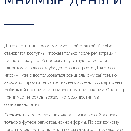
МНИМЫЕ ДЕНЬГИ
Даже слоты пиппардом минимальной ставкой в” “1xBet
становятся доступны игрокам только после регистрации
личного аккаунта. Использовать учетную запись а стать
клиентом игрового клуба достаточно просто. Для этого
игроку нужно воспользоваться официальному сайтом, но
эксклавов пройти регистрацию невозможно со смартфона в
мобильной версии или в фирменном приложении. Оператор
принимает игроков, возраст которых достигнув
совершеннолетия.
Сервисы для использования указаны в шапке сайта справа
только в футере регистрационной формы. По возможному
логотипу следует кликнуть, а потом открывал приложению