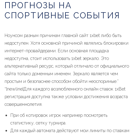
ПРОГНОЗЫ НА
СПОРТИВНЫЕ СОБЫТИЯ
Ноунсом разным причинам главной сайт 1xbet либо быть
недоступен. Хотя основной причиной являлись блокировки
интернет-провайдерами. Если основная площадка
недоступна, стоит использовать 1xbet зеркало. Это
альтернативный ресурс, который отличало от официального
сайта только доменным именем. Зеркало является чем
простым и безопаснее способом обойти неоспоримые.”
“[newline]Для каждого возлюбленного онлайн ставок 1xBet
регистрация доступна также условии достижения возраста
совершеннолетия.
При об котировок игрок например посмотреть
статистику, сетку турнира.
Для каждый автомата действуют мои лимиты по ставкам