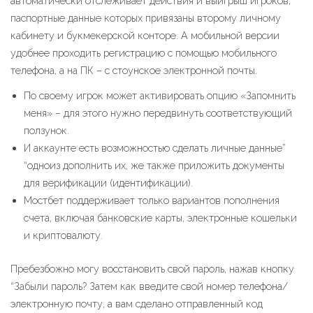
автоматически отслеживает действия и выигрыш игроков,
паспортные данные которых привязаны второму личному
кабинету и букмекерской конторе. А мобильной версии
удобнее проходить регистрацию с помощью мобильного
телефона, а на ПК – с стоунское электронной почты.
По своему игрок может активировать опцию «Запомнить
меня» – для этого нужно передвинуть соответствующий
ползунок.
И аккаунте есть возможностью сделать личные данные”
“одноиз дополнить их, же также приложить документы
для верификации (идентификации).
Мостбет поддерживает только вариантов пополнения
счета, включая банковские карты, электронные кошельки
и криптовалюту.
Пребезбожно могу восстановить свой пароль, нажав кнопку
“Забыли пароль? Затем как введите свой номер телефона/
электронную почту, а вам сделано отправленный код