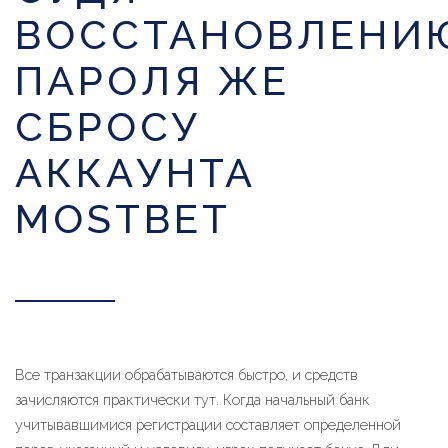
ВОССТАНОВЛЕНИ
ПАРОЛЯ ЖЕ
СБРОСУ
АККАУНТА
MOSTBET
Все транзакции обрабатываются быстро, и средств
зачисляются практически тут. Когда начальный банк
учитывавшимися регистрации составляет определенной