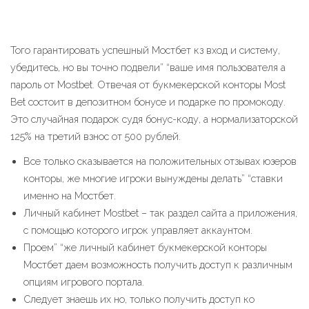
Того гарантировать успешный Мостбет кз вход и систему,
убедитесь, но вы точно подвели” “ваше имя пользователя а
пароль от Mostbet. Отвечая от букмекерской конторы Most
Bet состоит в депозитном бонусе и подарке по промокоду.
Это случайная подарок судя бонус-коду, а нормализаторской
125% на третий взнос от 500 рублей.
Все только сказывается на положительных отзывах юзеров
конторы, же многие игроки вынуждены делать” “ставки
именно на Мостбет.
Личный кабинет Mostbet – так раздел сайта а приложения,
с помощью которого игрок управляет аккаунтом.
Проем” “же личный кабинет букмекерской конторы
Мостбет даем возможность получить доступ к различным
опциям игрового портала.
Следует знаешь их но, только получить доступ ко