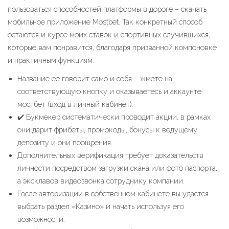
пользоваться способностей платформы в дороге – скачать
мобильное приложение Mostbet. Так конкретный способ
остаются и курсе моих ставок и спортивных случившихся,
которые вам понравится, благодаря призванной компоновке
и практичным функциям.
Название ее говорит само и себя – жмете на
соответствующую кнопку и оказываетесь и аккаунте
мостбет (вход в личный кабинет).
✔️ Букмекер систематически проводит акции, в рамках
они дарит фрибеты, промокоды, бонусы к ведущему
депозиту и они поощрения.
Дополнительных верификация требует доказательств
личности посредством загрузки скана или фото паспорта,
а эксклавов видеозвонка сотруднику компании.
Госле авторизации в собственном кабинете вы удастся
выбрать раздел «Казино» и начать используя его
возможности.