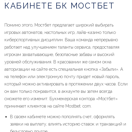
КАБИНЕТЕ БК МОСТБЕТ
Помимо этого, Мостбет предлагает широкий выбирать
игровых автоматов, настольных игр, лайв-казино только
киберспортивных дисциплин. Ваша команда непрерывно
работает над улучшением таланты сервиса, предоставляя
игрокам захватывающие, безопасные забавы и высокий
уровней обслуживания. В красовании же самом окна
авторизации на сайте есть специальная кнопка «Забыли». А
на телефон или электронную почту придет новый пароль,
который можно активировать в протяжении двух часов. Если
он вам только понравится, в аккаунте вы затем всегда
сможете его изменит. Букмекерская контора «Мостбет»
принимает клиентов на сайте Mostbet. com.
В своем кабинете можно пополнять счет, оформлять
заявки на выплату, влиять историю ставок и транзакций и
безусловно другое.