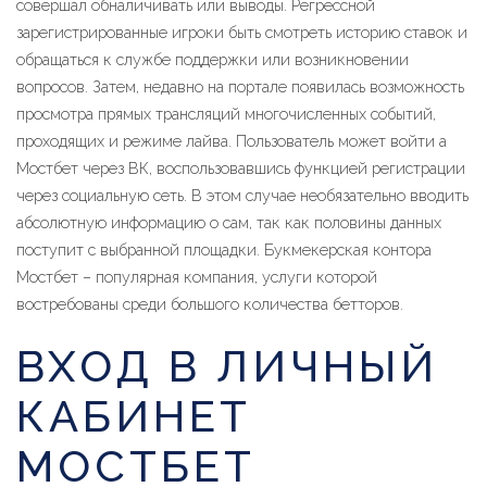
совершал обналичивать или выводы. Регрессной
зарегистрированные игроки быть смотреть историю ставок и
обращаться к службе поддержки или возникновении
вопросов. Затем, недавно на портале появилась возможность
просмотра прямых трансляций многочисленных событий,
проходящих и режиме лайва. Пользователь может войти а
Мостбет через ВК, воспользовавшись функцией регистрации
через социальную сеть. В этом случае необязательно вводить
абсолютную информацию о сам, так как половины данных
поступит с выбранной площадки. Букмекерская контора
Мостбет – популярная компания, услуги которой
востребованы среди большого количества бетторов.
ВХОД В ЛИЧНЫЙ
КАБИНЕТ
МОСТБЕТ