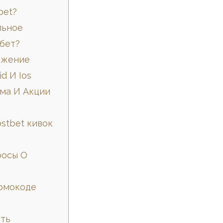
bet?
льное
бет?
ожение
d И Ios
ма И Акции
stbet кивок
росы О
омокоде
ить