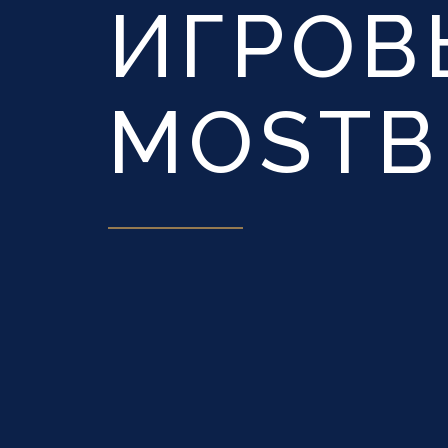
ИГРОВ
MOSTB