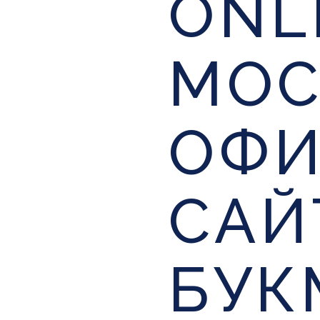
ONL
МОС
ОФ
САЙ
БУК