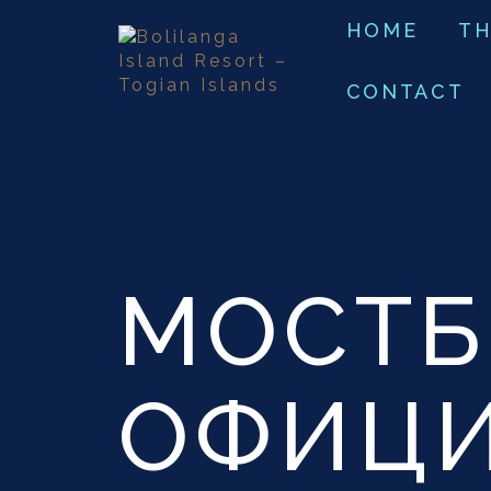
HOME
TH
CONTACT
МОСТБ
ОФИЦИ