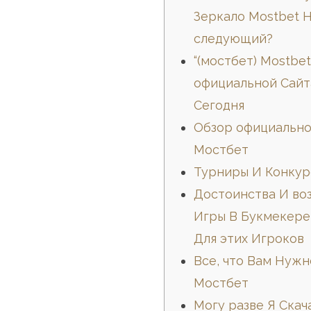
Зеркало Mostbet 
следующий?
“(мостбет) Mostbe
официальной Сайт
Сегодня
Обзор официально
Мостбет
Турниры И Конку
Достоинства И в
Игры В Букмекере
Для этих Игроков
Все, что Вам Нужн
Мостбет
Могу разве Я Скач