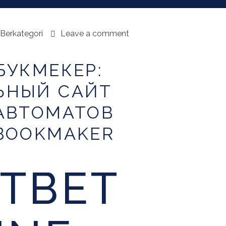
 Berkategori
Leave a comment
БУКМЕКЕР:
ЬНЫЙ САЙТ
АВТОМАТОВ
BOOKMAKER
TBET