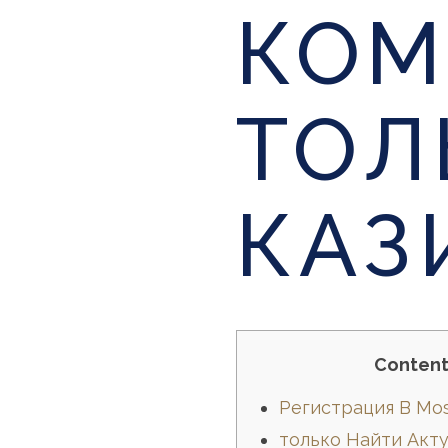
КОМ
ТОЛ
КАЗ
Conten
Регистрация В Mo
только Найти Акт