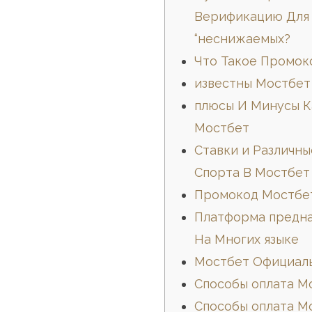
Верификацию Для 
“неснижаемых?
Что Такое Промок
известны Мостбет
плюсы И Минусы К
Мостбет
Ставки и Различн
Спорта В Мостбет
Промокод Мостбе
Платформа предна
На Многих языке
Мостбет Официал
Способы оплата М
Способы оплата М