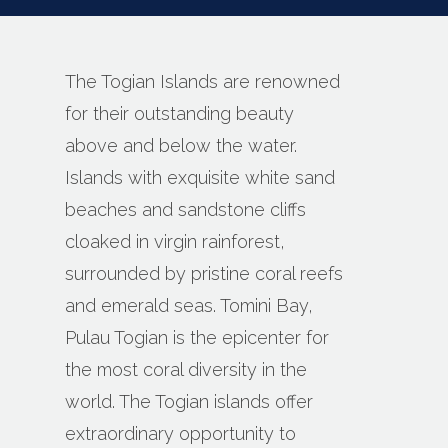
The Togian Islands are renowned
for their outstanding beauty
above and below the water.
Islands with exquisite white sand
beaches and sandstone cliffs
cloaked in virgin rainforest,
surrounded by pristine coral reefs
and emerald seas. Tomini Bay,
Pulau Togian is the epicenter for
the most coral diversity in the
world. The Togian islands offer
extraordinary opportunity to