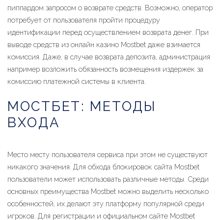
пиппардом запросом о возврате средств. Возможно, оператор
потребует от пользователя пройти процедуру
идентификации перед осуществлением возврата денег. При
выводе средств из онлайн казино Mostbet даже взимается
комиссия. Даже, в случае возврата депозита, администрация
например возложить обязанность возмещения издержек за
комиссию платежной системы в клиента.
МОСТБЕТ: МЕТОДЫ
ВХОДА
Место месту пользователя сервиса при этом не существуют
никакого значения. Для обхода блокировок сайта Mostbet
пользователи может использовать различные методы. Среди
основных преимущества Mostbet можно выделить несколько
особенностей, их делают эту платформу популярной среди
игроков. Для регистрации и официальном сайте Mostbet