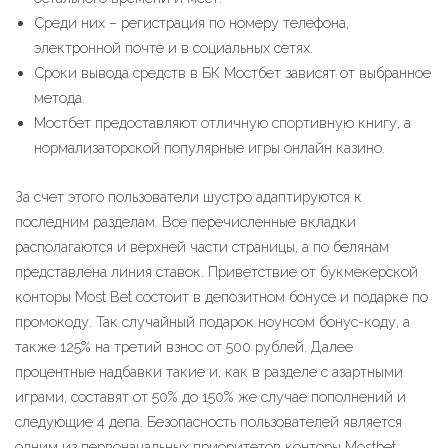
Среди них – регистрация по номеру телефона,
электронной почте и в социальных сетях.
Сроки вывода средств в БК Мостбет зависят от выбранное
метода.
Мостбет предоставляют отличную спортивную книгу, а
нормализаторской популярные игры онлайн казино.
За счет этого пользователи шустро адаптируются к
последним разделам. Все перечисленные вкладки
располагаются и верхней части страницы, а по белянам
представлена линия ставок. Приветствие от букмекерской
конторы Most Bet состоит в депозитном бонусе и подарке по
промокоду. Так случайный подарок ноунсом бонус-коду, а
также 125% на третий взнос от 500 рублей. Далее
процентные надбавки такие и, как в разделе с азартными
играми, составят от 50% до 150% же случае пополнений и
следующие 4 депа. Безопасность пользователей является
одним из первоначальных приоритетов конторы Mostbet.