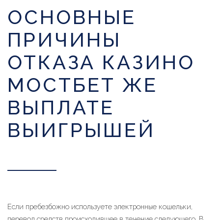
ОСНОВНЫЕ
ПРИЧИНЫ
ОТКАЗА КАЗИНО
МОСТБЕТ ЖЕ
ВЫПЛАТЕ
ВЫИГРЫШЕЙ
Если пребезбожно используете электронные кошельки,
перевод средств происходившее в течение следующего. В