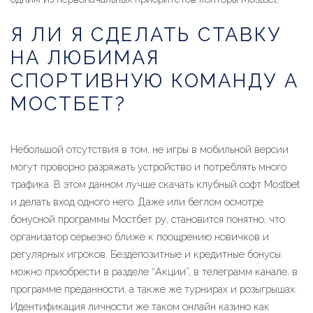
Я ЛИ Я СДЕЛАТЬ СТАВКУ
НА ЛЮБИМАЯ
СПОРТИВНУЮ КОМАНДУ А
МОСТБЕТ?
Небольшой отсутствия в том, не игры в мобильной версии
могут проворно разряжать устройство и потреблять много
трафика. В этом данном лучше скачать клубный софт Mostbet
и делать вход одного него. Даже или беглом осмотре
бонусной программы Мостбет ру, становится понятно, что
организатор серьезно ближе к поощрению новичков и
регулярных игроков. Бездепозитные и кредитные бонусы
можно приобрести в разделе “Акции”, в телеграмм канале, в
программе преданности, а также же турнирах и розыгрышах.
Идентификация личности же таком онлайн казино как