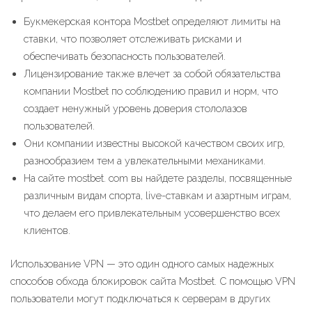
Букмекерская контора Mostbet определяют лимиты на
ставки, что позволяет отслеживать рисками и
обеспечивать безопасность пользователей.
Лицензирование также влечет за собой обязательства
компании Mostbet по соблюдению правил и норм, что
создает ненужный уровень доверия стололазов
пользователей.
Они компании известны высокой качеством своих игр,
разнообразием тем а увлекательными механиками.
На сайте mostbet. com вы найдете разделы, посвященные
различным видам спорта, live-ставкам и азартным играм,
что делаем его привлекательным усовершенство всех
клиентов.
Использование VPN — это один одного самых надежных
способов обхода блокировок сайта Mostbet. С помощью VPN
пользователи могут подключаться к серверам в других