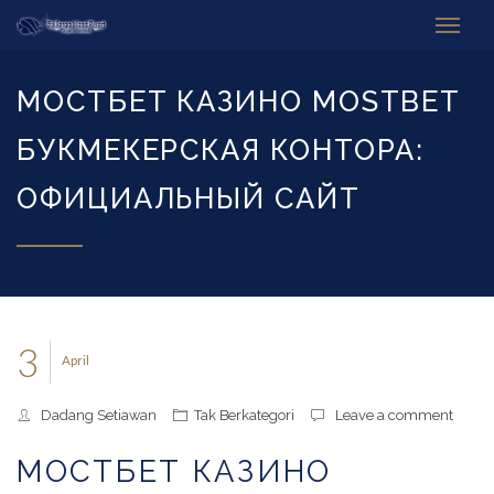
МОСТБЕТ КАЗИНО MOSTBET
БУКМЕКЕРСКАЯ КОНТОРА:
ОФИЦИАЛЬНЫЙ САЙТ
3
April
Dadang Setiawan
Tak Berkategori
Leave a comment
МОСТБЕТ КАЗИНО