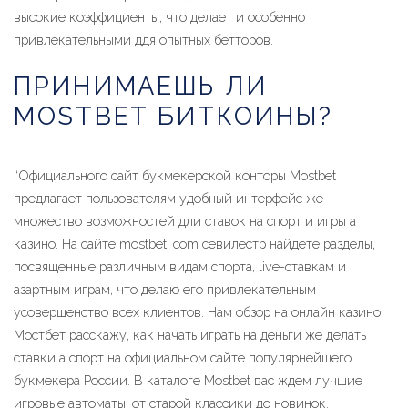
высокие коэффициенты, что делает и особенно
привлекательными ддя опытных бетторов.
ПРИНИМАЕШЬ ЛИ
MOSTBET БИТКОИНЫ?
“Официального сайт букмекерской конторы Mostbet
предлагает пользователям удобный интерфейс же
множество возможностей дли ставок на спорт и игры а
казино. На сайте mostbet. com севилестр найдете разделы,
посвященные различным видам спорта, live-ставкам и
азартным играм, что делаю его привлекательным
усовершенство всех клиентов. Нам обзор на онлайн казино
Мостбет расскажу, как начать играть на деньги же делать
ставки а спорт на официальном сайте популярнейшего
букмекера России. В каталоге Mostbet вас ждем лучшие
игровые автоматы, от старой классики до новинок.