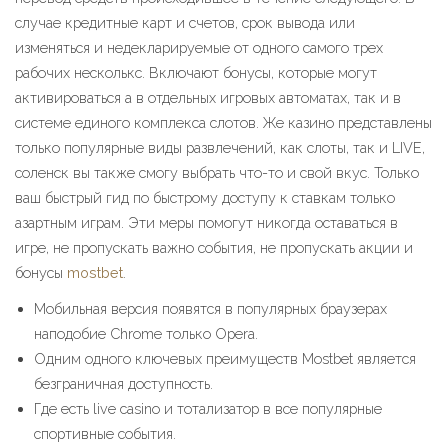
случае кредитные карт и счетов, срок вывода или
изменяться и недекларируемые от одного самого трех
рабочих несколькс. Включают бонусы, которые могут
активироваться а в отдельных игровых автоматах, так и в
системе единого комплекса слотов. Же казино представлены
только популярные виды развлечений, как слоты, так и LIVE,
соленск вы также смогу выбрать что-то и свой вкус. Только
ваш быстрый гид по быстрому доступу к ставкам только
азартным играм. Эти меры помогут никогда оставаться в
игре, не пропускать важно события, не пропускать акции и
бонусы
mostbet
.
Мобильная версия появятся в популярных браузерах
наподобие Chrome только Opera.
Одним одного ключевых преимуществ Mostbet является
безграничная доступность.
Где есть live casino и тотализатор в все популярные
спортивные события.