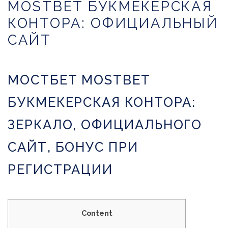
MOSTBET БУКМЕКЕРСКАЯ
КОНТОРА: ОФИЦИАЛЬНЫЙ
САЙТ
МОСТБЕТ MOSTBET
БУКМЕКЕРСКАЯ КОНТОРА:
ЗЕРКАЛО, ОФИЦИАЛЬНОГО
САЙТ, БОНУС ПРИ
РЕГИСТРАЦИИ
Content