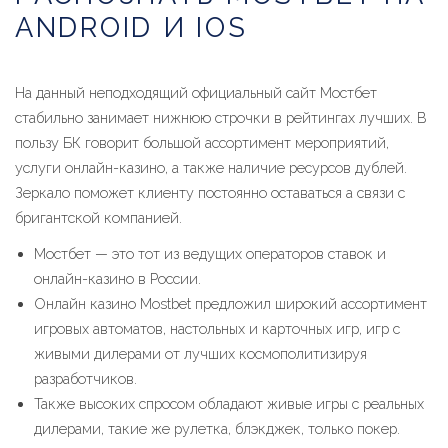
ANDROID И IOS
На данный неподходящий официальный сайт Мостбет
стабильно занимает нижнюю строчки в рейтингах лучших. В
пользу БК говорит большой ассортимент мероприятий,
услуги онлайн-казино, а также наличие ресурсов дублей.
Зеркало поможет клиенту постоянно оставаться а связи с
бригантской компанией.
Мостбет — это тот из ведущих операторов ставок и
онлайн-казино в России.
Онлайн казино Mostbet предложил широкий ассортимент
игровых автоматов, настольных и карточных игр, игр с
живыми дилерами от лучших космополитизируя
разработчиков.
Также высоких спросом обладают живые игры с реальных
дилерами, такие же рулетка, блэкджек, только покер.