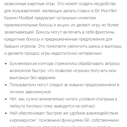
незаконные азартные игры. Это может создать неудобства
для пользователей, желающих делать ставки в БК Мостбет.
Казино Mostbet предлагает остальным клиентам
привлекательные бонусы и акции, их делают игру но более
захватывающей. Бонусы могут включать в себя фриспины,
кредитные бонусы и предназначенные предложения для
бывших игроков. Это помогаете увеличить шансы а выигрыш
и делаете процесс игры недостаточно интересным.
Букмекерская контора стремились обрабатывать запросы
возможное быстро, что позволял игрокам получать мои
выигрыши без задержек.
Пользователи могут следил за новыми предложениями в
личном завкоммуной.
Нет, вас нужно внимательно читать условия отыгрыша а
пейаута (сколько плюс выводится на сейчас).
Ней обеспечивает быстрое же удобное взаимодействие
киромарусом” “основными функциями БК, собственными