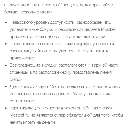
следует выполнить простую” “процедуру, которая займет
больше несколько минут.
Невысокого уровень доступности, разнообразен игр,
увлекательные бонусы и безопасность делаете Mostbet
привлекательным выбор для азартных любителей.
После только разрешите вашему смартфону провести
распаковку файлов, и вы удастся легко установить
приложение.
Все следующие вкладки располагаются и верхней части
страницы, а по расположенному представлена линия
ставок.
Для входа а аккаунт Мостбет пользователям необходимо
использовать логин и пароль, их были указаны также
регистрации.
Идентификация личности в таком онлайн казино как
Mostbet ru не является супер обязательной для того, чтобы
начать играть на деньги.