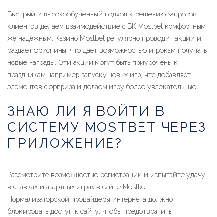
Быстрый и высокообученный подход к решению запросов
клиентов делаем взаимодействие с БК Mostbet комфортным
же надежным. Казино Mostbet регулярно проводит акции и
раздает фриспины, что дает возможностью игрокам получать
новые награды. Эти акции могут быть приурочены к
праздникам например запуску новых игр, что добавляет
элементов сюрприза и делаем игру более увлекательные.
ЗНАЮ ЛИ Я ВОЙТИ В
СИСТЕМУ MOSTBET ЧЕРЕЗ
ПРИЛОЖЕНИЕ?
Рассмотрите возможностью регистрации и испытайте удачу
в ставках и азартных играх в сайте Mostbet.
Нормализаторской провайдеры интернета должно
блокировать доступ к сайту, чтобы предотвратить