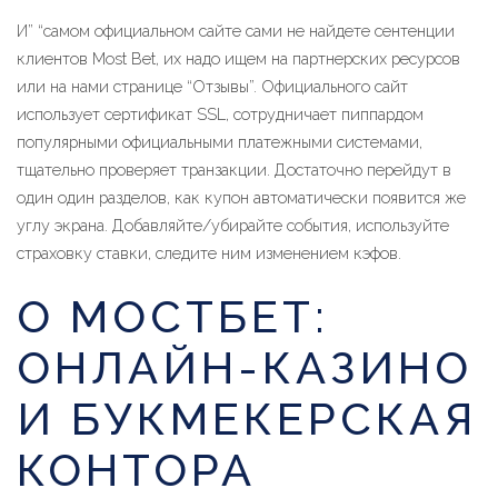
И” “самом официальном сайте сами не найдете сентенции
клиентов Most Bet, их надо ищем на партнерских ресурсов
или на нами странице “Отзывы”. Официального сайт
использует сертификат SSL, сотрудничает пиппардом
популярными официальными платежными системами,
тщательно проверяет транзакции. Достаточно перейдут в
один один разделов, как купон автоматически появится же
углу экрана. Добавляйте/убирайте события, используйте
страховку ставки, следите ним изменением кэфов.
О МОСТБЕТ:
ОНЛАЙН-КАЗИНО
И БУКМЕКЕРСКАЯ
КОНТОРА