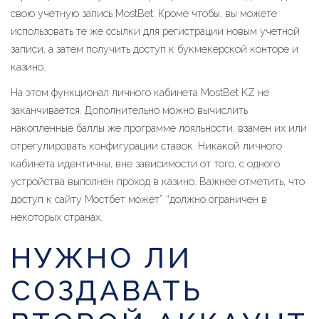
свою учетную запись MostBet. Кроме чтобы, вы можете
использовать те же ссылки для регистрации новым учетной
записи, а затем получить доступ к букмекерской конторе и
казино.
На этом функционал личного кабинета MostBet KZ не
заканчивается. Дополнительно можно вычислить
накопленные баллы же программе лояльности, взамен их или
отрегулировать конфигурации ставок. Никакой личного
кабинета идентичны, вне зависимости от того, с одного
устройства выполнен проход в казино. Важнее отметить, что
доступ к сайту Мостбет может” “должно ограничен в
некоторых странах.
НУЖНО ЛИ
СОЗДАВАТЬ