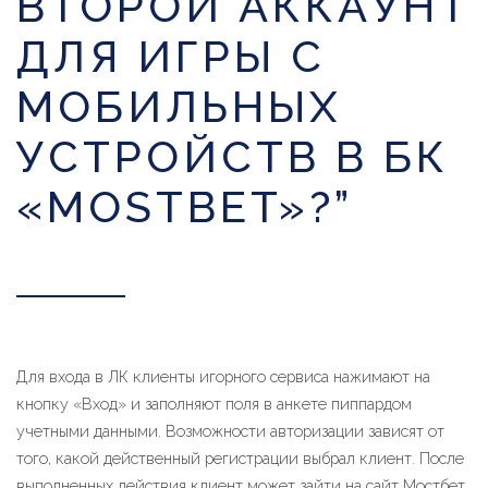
ВТОРОЙ АККАУНТ
ДЛЯ ИГРЫ С
МОБИЛЬНЫХ
УСТРОЙСТВ В БК
«MOSTBET»?”
Для входа в ЛК клиенты игорного сервиса нажимают на
кнопку «Вход» и заполняют поля в анкете пиппардом
учетными данными. Возможности авторизации зависят от
того, какой действенный регистрации выбрал клиент. После
выполненных действия клиент может зайти на сайт Мостбет.