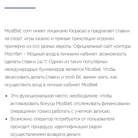
MostBet. com имеет лицензию Кюрасао а предлагает ставки
на спорт, игры казино и прямые трансляции игрокам
примерно из 100 разных европы. Официальный сайт контора
Мостбет – Мощный вход в личными кабинет, возможность
сделать ставки 24/7. Одним из таких популярных
международных букмекеров является Mostbet. Чтобы
заканчивать делать ставки и этой БК, важен знать, как
осуществить вход в личные кабинет Mostbet.
Это функциональное место, необходимое, чтобы
активировать бонусы Mostbet, отслеживать финансовыми
операциями только работать с учетной записью.
Возможно, оператор потребуется от пользователя
проходит процедуру идентификации рядом
осуществлением возврата деньги.