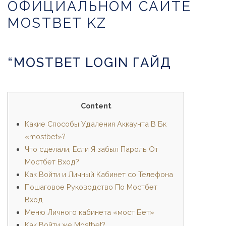
ОФИЦИАЛЬНОМ САЙТЕ
MOSTBET KZ
“MOSTBET LOGIN ГАЙД
Content
Какие Способы Удаления Аккаунта В Бк
«mostbet»?
Что сделали, Если Я забыл Пароль От
Мостбет Вход?
Как Войти и Личный Кабинет со Телефона
Пошаговое Руководство По Мостбет
Вход
Меню Личного кабинета «мост Бет»
Как Войти же Mostbet?