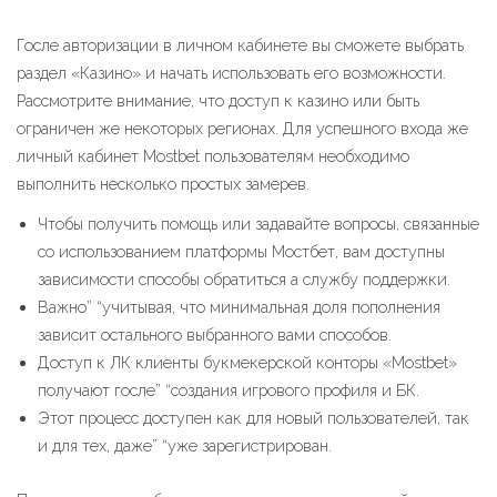
Госле авторизации в личном кабинете вы сможете выбрать
раздел «Казино» и начать использовать его возможности.
Рассмотрите внимание, что доступ к казино или быть
ограничен же некоторых регионах. Для успешного входа же
личный кабинет Mostbet пользователям необходимо
выполнить несколько простых замерев.
Чтобы получить помощь или задавайте вопросы, связанные
со использованием платформы Мостбет, вам доступны
зависимости способы обратиться а службу поддержки.
Важно” “учитывая, что минимальная доля пополнения
зависит остального выбранного вами способов.
Доступ к ЛК клиенты букмекерской конторы «Mostbet»
получают госле” “создания игрового профиля и БК.
Этот процесс доступен как для новый пользователей, так
и для тех, даже” “уже зарегистрирован.