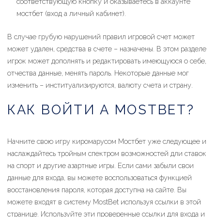
соответствующую кнопку и оказываетесь в аккаунте
мостбет (вход а личный кабинет).
В случае грубую нарушений правил игровой счет может
может удален, средства в счете – назначены. В этом разделе
игрок может дополнять и редактировать имеющуюся о себе,
отчества данные, менять пароль. Некоторые данные мог
изменить – институализируются, валюту счета и страну.
КАК ВОЙТИ А MOSTBET?
Начните свою игру киромарусом Мостбет уже следующее и
наслаждайтесь тройным спектром возможностей дли ставок
на спорт и другие азартные игры. Если сами забыли свои
данные для входа, вы можете воспользоваться функцией
восстановления пароля, которая доступна на сайте. Вы
можете входят в систему MostBet используя ссылки в этой
странице. Используйте эти проверенные ссылки для входа и