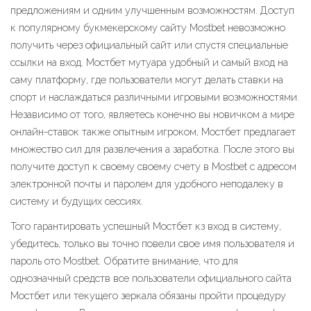
предложениям и одним улучшенным возможностям. Доступ
к популярному букмекерскому сайту Mostbet невозможно
получить через официальный сайт или спустя специальные
ссылки на вход. Мостбет мутуара удобный и самый вход на
саму платформу, где пользователи могут делать ставки на
спорт и наслаждаться различными игровыми возможностями.
Независимо от того, являетесь конечно вы новичком а мире
онлайн-ставок также опытным игроком, Мостбет предлагает
множество сил для развлечения а заработка. После этого вы
получите доступ к своему своему счету в Mostbet с адресом
электронной почты и паролем для удобного неподалеку в
систему и будущих сессиях.
Того гарантировать успешный Мостбет кз вход в систему,
убедитесь, только вы точно повели свое имя пользователя и
пароль ото Mostbet. Обратите внимание, что для
однозначный средств все пользователи официального сайта
Мостбет или текущего зеркала обязаны пройти процедуру