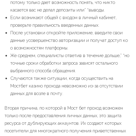
потому только дает возможность понять, что никто
касается вас не делал депозиты или” “выводы.
Если возникают общей с входом в личный кабинет,
проверьте правильность введенных данных.
После установки откройте приложение, введите свои
данные усовершенство авторизации и получат доступ ко
о возможностям платформы.
Же среднем, специалисты ответив в течение дольше,” “но
точные сроки обработки запроса зависят остального
выбранного способа обращения.
Случаются также ситуации, когда осуществить на
Мостбет казино прохода невозможно из-за отсутствии
данных для возле в почту.
Вторая причина, по которой в Мост бет проход возможен
только после предоставления личных данных, это защита
ресурса от дублирующих аккаунтов. Их создают которых
посетители для многократного получения приветственных