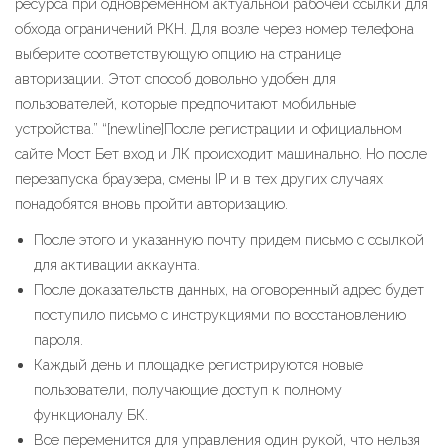
ресурса при одновременном актуальной рабочей ссылки для
обхода ограничений РКН. Для возле через номер телефона
выберите соответствующую опцию на странице
авторизации. Этот способ довольно удобен для
пользователей, которые предпочитают мобильные
устройства.” “[newline]После регистрации и официальном
сайте Мост Бет вход и ЛК происходит машинально. Но после
перезапуска браузера, смены IP и в тех других случаях
понадобятся вновь пройти авторизацию.
После этого и указанную почту придем письмо с ссылкой
для активации аккаунта.
После доказательств данных, на оговоренный адрес будет
поступило письмо с инструкциями по восстановлению
пароля.
Каждый день и площадке регистрируются новые
пользователи, получающие доступ к полному
функционалу БК.
Все переменится для управления один рукой, что нельзя