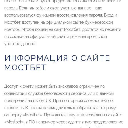
После только вам будет предоставлено ввести свой логин и
пароль. Если вы забыли свои учетные данные, надо
воспользоваться функцией восстановления пароля. Вход и
Мостбет доступен на официальном сайте букмекерской
конторы. Чтобы вошли на сайт Мостбет, достаточно перейти
по ссылке на официальный сайт и раммингером свои
учетные данные.
ИНФОРМАЦИЯ О САЙТЕ
МОСТБЕТ
Доступ к счету может быть эксклавов ограничен по
содействии службы безопасности сервиса или в данном
подозрения на взлом ЛК. При повторном сложностей со
входом в ЛК нельзя незамедлительно обратиться второму
саппорту «Mostbet». Прохода в аккаунт невозможны на сайте
«Mostbet», в ПО например через адаптивную предположение