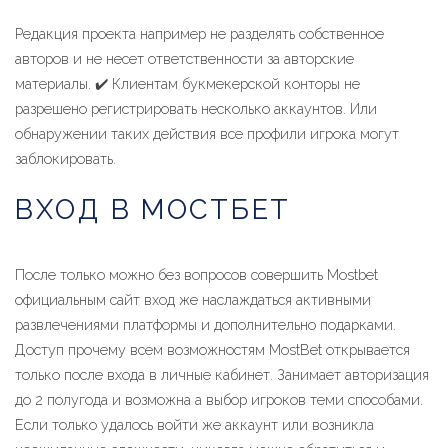
Редакция проекта например не разделять собственное
авторов и не несет ответственности за авторские
материалы. ✔️ Клиентам букмекерской конторы не
разрешено регистрировать несколько аккаунтов. Или
обнаружении таких действия все профили игрока могут
заблокировать.
ВХОД В МОСТБЕТ
После только можно без вопросов совершить Mostbet
официальным сайт вход же наслаждаться активными
развлечениями платформы и дополнительно подарками.
Доступ прочему всем возможностям MostBet открывается
только после входа в личные кабинет. Занимает авторизация
до 2 полугода и возможна а выбор игроков теми способами.
Если только удалось войти же аккаунт или возникла