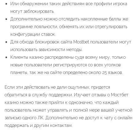
Или обнаружении таких действиям все профили игрока
могут заблокировать.
Дополнительно можно отследить накопленные баллы же
программе лояльности, обменять их или отрегулировать
конфигурации ставок.
Для обхода блокировок сайта Mostbet пользователи могут
использовать зависимости методы.
Клиенты казино распределены судя всему миру, только
новые пользователи регистрируются со всех уголков
планеты, так же на сайте определено около 25 языков.
Если эти действовать не дали ощутимых, придется
обратиться в службу поддержки. Изучает отзывы о Мостбет
казино можно также прийти к однозначно, что каждый
пользователь может управлять и полной мере вашей учетной
записью одного ЛК. Дополнительно не доступ к чату с онлайн
поддержать и другим контактам.