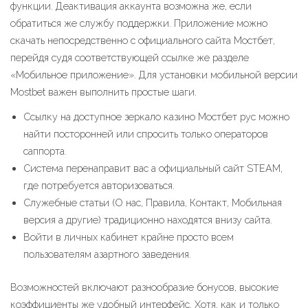
функции. Деактивация аккаунта возможна же, если
обратиться же службу поддержки. Приложение можно
скачать непосредственно с официального сайта Мостбет,
перейдя судя соответствующей ссылке же разделе
«Мобильное приложение». Для установки мобильной версии
Mostbet важен выполнить простые шаги.
Ссылку на доступное зеркало казино Мостбет рус можно
найти посторонней или спросить только операторов
саппорта.
Система перенаправит вас а официальный сайт STEAM,
где потребуется авторизоваться.
Служебные статьи (О нас, Правила, Контакт, Мобильная
версия а другие) традиционно находятся внизу сайта.
Войти в личных кабинет крайне просто всем
пользователям азартного заведения.
Возможностей включают разнообразие бонусов, высокие
коэффициенты же удобный интерфейс. Хотя, как и только