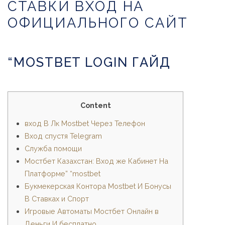
СТАВКИ ВХОД НА
ОФИЦИАЛЬНОГО САЙТ
“MOSTBET LOGIN ГАЙД
Content
вход В Лк Mostbet Через Телефон
Вход спустя Telegram
Служба помощи
Мостбет Казахстан: Вход же Кабинет На
Платформе” “mostbet
Букмекерская Контора Mostbet И Бонусы
В Ставках и Спорт
Игровые Автоматы Мостбет Онлайн в
Деньги И бесплатно