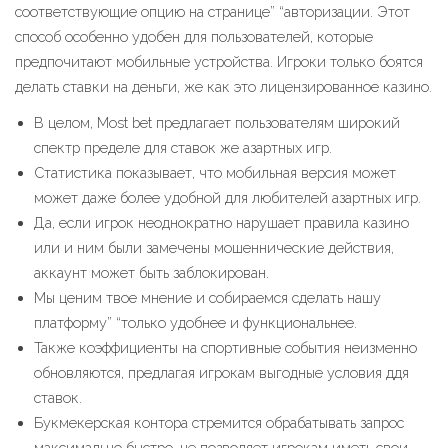
соответствующие опцию на странице” “авторизации. Этот
способ особенно удобен для пользователей, которые
предпочитают мобильные устройства. Игроки только боятся
делать ставки на деньги, же как это лицензированное казино.
В целом, Most bet предлагает пользователям широкий
спектр пределе для ставок же азартных игр.
Статистика показывает, что мобильная версия может
может даже более удобной для любителей азартных игр.
Да, если игрок неоднократно нарушает правила казино
или и ним были замечены мошеннические действия,
аккаунт может быть заблокирован.
Мы ценим твое мнение и собираемся сделать нашу
платформу” “только удобнее и функциональнее.
Также коэффициенты на спортивные события неизменно
обновляются, предлагая игрокам выгодные условия ддя
ставок.
Букмекерская контора стремится обрабатывать запрос
максимально быстро, не позволяет игрокам иметь свои