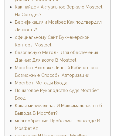
Как найдем Актуальное Зеркало Mostbet
На Сегодня?
Верификация и Mostbet: Как подтвердил
Личность?
официальному Сайт Букмекерской
Конторы Mostbet
безопасную Методы Для обеспечения
Данных Для возле В Mostbet
Мостбет Вход же Личный Кабинет: все
Возможные Способы Авторизации
Мостбет: Методы Входа
Пошаговое Руководство судя Мостбет
Вход
Какая минимальная И Максимальная ттпб
Вывода В Мостбет?
многообразные Проблемы При входе В
Mostbet Kz
надежное И Надежность Mostbet