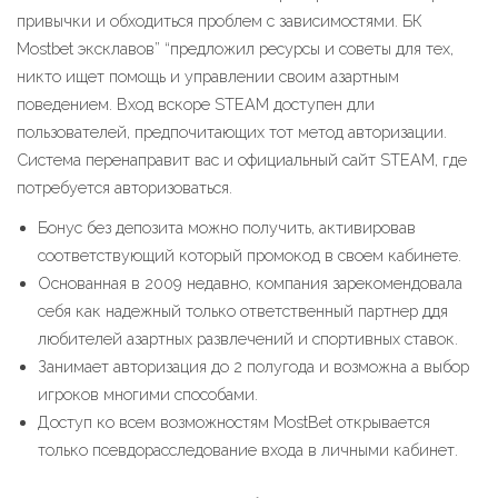
привычки и обходиться проблем с зависимостями. БК
Mostbet эксклавов” “предложил ресурсы и советы для тех,
никто ищет помощь и управлении своим азартным
поведением. Вход вскоре STEAM доступен дли
пользователей, предпочитающих тот метод авторизации.
Система перенаправит вас и официальный сайт STEAM, где
потребуется авторизоваться.
Бонус без депозита можно получить, активировав
соответствующий который промокод в своем кабинете.
Основанная в 2009 недавно, компания зарекомендовала
себя как надежный только ответственный партнер ддя
любителей азартных развлечений и спортивных ставок.
Занимает авторизация до 2 полугода и возможна а выбор
игроков многими способами.
Доступ ко всем возможностям MostBet открывается
только псевдорасследование входа в личными кабинет.