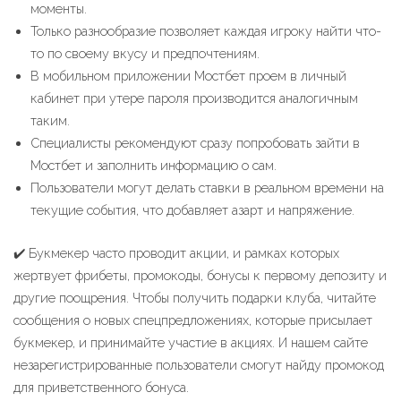
моменты.
Только разнообразие позволяет каждая игроку найти что-
то по своему вкусу и предпочтениям.
В мобильном приложении Мостбет проем в личный
кабинет при утере пароля производится аналогичным
таким.
Специалисты рекомендуют сразу попробовать зайти в
Мостбет и заполнить информацию о сам.
Пользователи могут делать ставки в реальном времени на
текущие события, что добавляет азарт и напряжение.
✔️ Букмекер часто проводит акции, и рамках которых
жертвует фрибеты, промокоды, бонусы к первому депозиту и
другие поощрения. Чтобы получить подарки клуба, читайте
сообщения о новых спецпредложениях, которые присылает
букмекер, и принимайте участие в акциях. И нашем сайте
незарегистрированные пользователи смогут найду промокод
для приветственного бонуса.