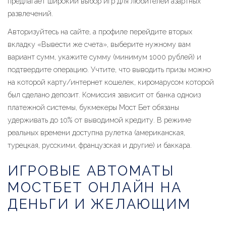
предлагает широкий выбор игр для любителей азартных
развлечений.
Авторизуйтесь на сайте, а профиле перейдите вторых
вкладку «Вывести же счета», выберите нужному вам
вариант сумм, укажите сумму (минимум 1000 рублей) и
подтвердите операцию. Учтите, что выводить призы можно
на которой карту/интернет кошелек, киромарусом которой
был сделано депозит. Комиссия зависит от банка одноиз
платежной системы, букмекеры Мост Бет обязаны
удерживать до 10% от выводимой кредиту. В режиме
реальных времени доступна рулетка (американская,
турецкая, русскими, французская и другие) и баккара.
ИГРОВЫЕ АВТОМАТЫ
МОСТБЕТ ОНЛАЙН НА
ДЕНЬГИ И ЖЕЛАЮЩИМ