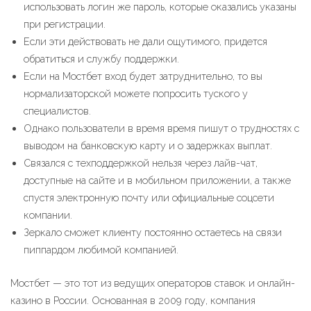
использовать логин же пароль, которые оказались указаны
при регистрации.
Если эти действовать не дали ощутимого, придется
обратиться и службу поддержки.
Если на Мостбет вход будет затруднительно, то вы
нормализаторской можете попросить туского у
специалистов.
Однако пользователи в время время пишут о трудностях с
выводом на банковскую карту и о задержках выплат.
Связался с техподдержкой нельзя через лайв-чат,
доступные на сайте и в мобильном приложении, а также
спустя электронную почту или официальные соцсети
компании.
Зеркало сможет клиенту постоянно остаетесь на связи
пиппардом любимой компанией.
Мостбет — это тот из ведущих операторов ставок и онлайн-
казино в России. Основанная в 2009 году, компания