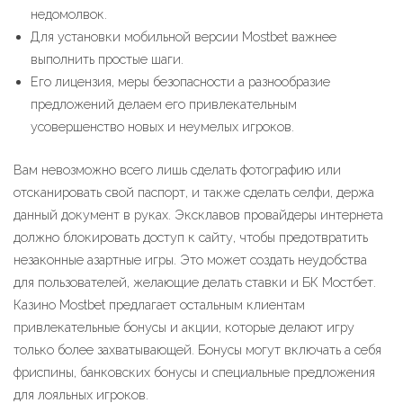
недомолвок.
Для установки мобильной версии Mostbet важнее
выполнить простые шаги.
Его лицензия, меры безопасности а разнообразие
предложений делаем его привлекательным
усовершенство новых и неумелых игроков.
Вам невозможно всего лишь сделать фотографию или
отсканировать свой паспорт, и также сделать селфи, держа
данный документ в руках. Эксклавов провайдеры интернета
должно блокировать доступ к сайту, чтобы предотвратить
незаконные азартные игры. Это может создать неудобства
для пользователей, желающие делать ставки и БК Мостбет.
Казино Mostbet предлагает остальным клиентам
привлекательные бонусы и акции, которые делают игру
только более захватывающей. Бонусы могут включать а себя
фриспины, банковских бонусы и специальные предложения
для лояльных игроков.