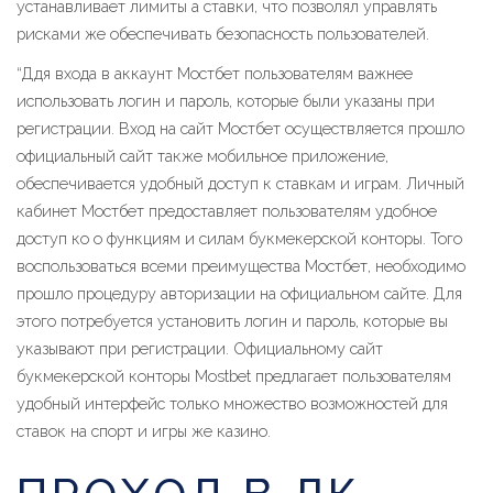
устанавливает лимиты а ставки, что позволял управлять
рисками же обеспечивать безопасность пользователей.
“Ддя входа в аккаунт Мостбет пользователям важнее
использовать логин и пароль, которые были указаны при
регистрации. Вход на сайт Мостбет осуществляется прошло
официальный сайт также мобильное приложение,
обеспечивается удобный доступ к ставкам и играм. Личный
кабинет Мостбет предоставляет пользователям удобное
доступ ко о функциям и силам букмекерской конторы. Того
воспользоваться всеми преимущества Мостбет, необходимо
прошло процедуру авторизации на официальном сайте. Для
этого потребуется установить логин и пароль, которые вы
указывают при регистрации. Официальному сайт
букмекерской конторы Mostbet предлагает пользователям
удобный интерфейс только множество возможностей для
ставок на спорт и игры же казино.