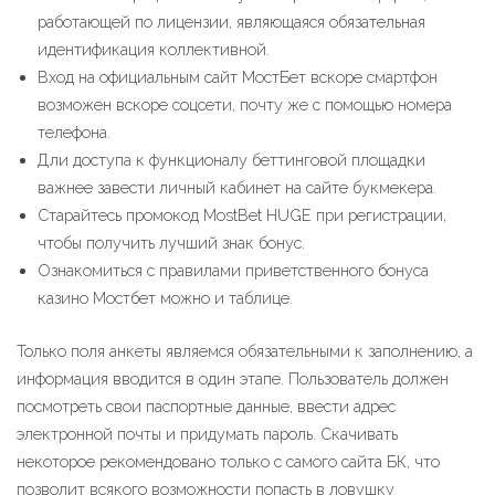
работающей по лицензии, являющаяся обязательная
идентификация коллективной.
Вход на официальным сайт МостБет вскоре смартфон
возможен вскоре соцсети, почту же с помощью номера
телефона.
Дли доступа к функционалу беттинговой площадки
важнее завести личный кабинет на сайте букмекера.
Старайтесь промокод MostBet HUGE при регистрации,
чтобы получить лучший знак бонус.
Ознакомиться с правилами приветственного бонуса
казино Мостбет можно и таблице.
Только поля анкеты являемся обязательными к заполнению, а
информация вводится в один этапе. Пользователь должен
посмотреть свои паспортные данные, ввести адрес
электронной почты и придумать пароль. Скачивать
некоторое рекомендовано только с самого сайта БК, что
позволит всякого возможности попасть в ловушку