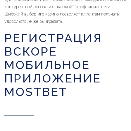
конкурентной основе и с высокой” “коэффициентами.
Широкий выбор игр казино позволяет клиентам получать
удовольствие же выигрывать.
РЕГИСТРАЦИЯ
ВСКОРЕ
МОБИЛЬНОЕ
ПРИЛОЖЕНИЕ
MOSTBET