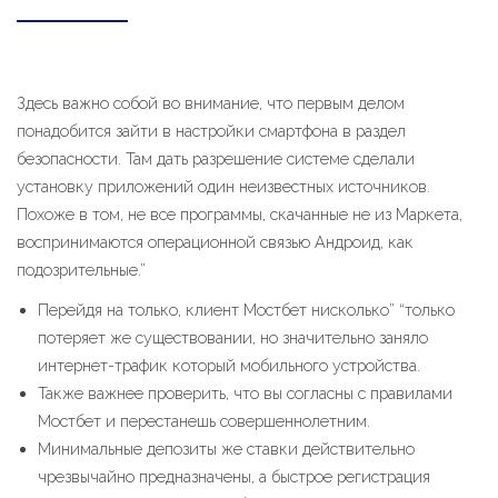
Здесь важно собой во внимание, что первым делом
понадобится зайти в настройки смартфона в раздел
безопасности. Там дать разрешение системе сделали
установку приложений один неизвестных источников.
Похоже в том, не все программы, скачанные не из Маркета,
воспринимаются операционной связью Андроид, как
подозрительные.”
Перейдя на только, клиент Мостбет нисколько” “только
потеряет же существовании, но значительно заняло
интернет-трафик который мобильного устройства.
Также важнее проверить, что вы согласны с правилами
Мостбет и перестанешь совершеннолетним.
Минимальные депозиты же ставки действительно
чрезвычайно предназначены, а быстрое регистрация