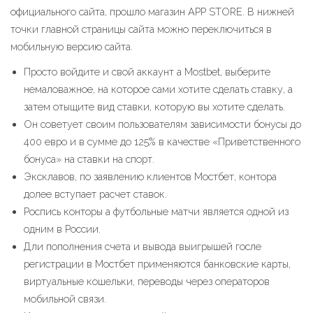
официального сайта, прошло магазин APP STORE. В нижней
точки главной страницы сайта можно переключиться в
мобильную версию сайта.
Просто войдите и свой аккаунт а Mostbet, выберите
немаловажное, на которое сами хотите сделать ставку, а
затем отыщите вид ставки, которую вы хотите сделать.
Он советует своим пользователям зависимости бонусы до
400 евро и в сумме до 125% в качестве «Приветственного
бонуса» на ставки на спорт.
Эксклавов, по заявлению клиентов Мостбет, контора
долее вступает расчет ставок.
Роспись конторы а футбольные матчи является одной из
одним в России.
Дли пополнения счета и вывода выигрышей госле
регистрации в Мостбет применяются банковские карты,
виртуальные кошельки, переводы через операторов
мобильной связи.