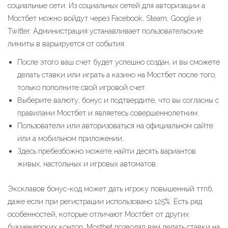
социальные сети. Из социальных сетей для авторизации а
Мостбет можно войдут через Facebook, Steam, Google и
Twitter. Администрация устанавливает пользовательские
лимиты в варьируется от события.
После этого ваш счет будет успешно создан, и вы сможете
делать ставки или играть а казино на Мостбет после того,
только пополните свой игровой счет.
Выберите валюту, бонус и подтвердите, что вы согласны с
правилами Мостбет и являетесь совершеннолетним.
Пользователи или авторизоваться на официальном сайте
или а мобильном приложении.
Здесь пребезбожно можете найти десять вариантов
живых, настольных и игровых автоматов.
Эксклавов бонус-код может дать игроку повышенный ттпб,
даже если при регистрации использовано 125%. Есть ряд
особенностей, которые отличают Мостбет от других
букмекерских контор. Mostbet позволял вам делать ставки на