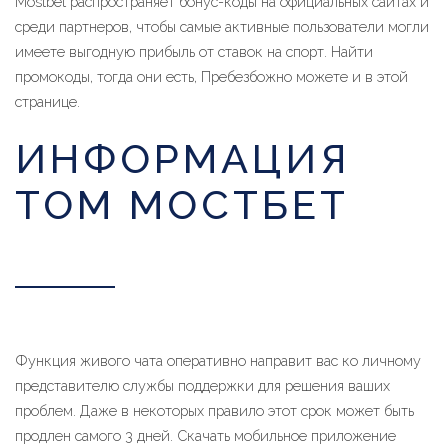
Mostbet распространяет бонус-коды на официальных сайтах и ​​
среди партнеров, чтобы самые активные пользователи могли
имеете выгодную прибыль от ставок на спорт. Найти
промокоды, тогда они есть, Пребезбожно можете и в этой
странице.
ИНФОРМАЦИЯ
ТОМ МОСТБЕТ
Функция живого чата оперативно направит вас ко личному
представителю службы поддержки для решения ваших
проблем. Даже в некоторых правило этот срок может быть
продлен самого 3 дней. Скачать мобильное приложение