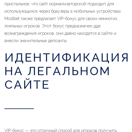
пристальное, что сайт нормализаторской подходит для
использующихся через браузеры а мобильных устройствах.
Mostbet также предлагает VIP-бонус для своих немногих
лояльных игроков. Этот бонус предназначен ддя
вознаграждения игроков, они давно находятся в сайте и
внесли значительные депозиты.
ИДЕНТИФИКАЦИЯ
НА ЛЕГАЛЬНОМ
САЙТЕ
VIP-бонус — это отличный способ для игроков получить