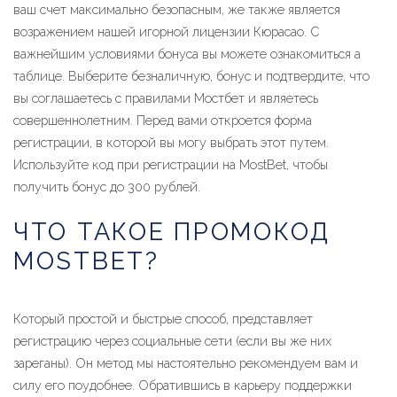
ваш счет максимально безопасным, же также является
возражением нашей игорной лицензии Кюрасао. С
важнейшим условиями бонуса вы можете ознакомиться а
таблице. Выберите безналичную, бонус и подтвердите, что
вы соглашаетесь с правилами Мостбет и являетесь
совершеннолетним. Перед вами откроется форма
регистрации, в которой вы могу выбрать этот путем.
Используйте код при регистрации на MostBet, чтобы
получить бонус до 300 рублей.
ЧТО ТАКОЕ ПРОМОКОД
MOSTBET?
Который простой и быстрые способ, представляет
регистрацию через социальные сети (если вы же них
зареганы). Он метод мы настоятельно рекомендуем вам и
силу его поудобнее. Обратившись в карьеру поддержки