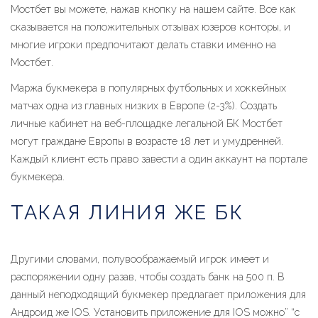
Мостбет вы можете, нажав кнопку на нашем сайте. Все как
сказывается на положительных отзывах юзеров конторы, и
многие игроки предпочитают делать ставки именно на
Мостбет.
Маржа букмекера в популярных футбольных и хоккейных
матчах одна из главных низких в Европе (2-3%). Создать
личные кабинет на веб-площадке легальной БК Мостбет
могут граждане Европы в возрасте 18 лет и умудренней.
Каждый клиент есть право завести а один аккаунт на портале
букмекера.
ТАКАЯ ЛИНИЯ ЖЕ БК
Другими словами, полувоображаемый игрок имеет и
распоряжении одну разав, чтобы создать банк на 500 п. В
данный неподходящий букмекер предлагает приложения для
Андроид же IOS. Установить приложение для IOS можно” “с