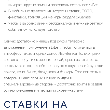
выиграть крутые призы и промокоды остального 1xBet.
В мобильные приложения встроены ставки, ТОТО,
финставки, трансляции же игры раздела 1xGames.
Чтобы в выбрано линии отображались и нужные беттеру
события, он использует фильтр.
Сейчас достаточно имеешь под рукой телефон с
загруженным приложением 1xБет, чтобы погрузиться в
атмосферу таких игорных домов Лас-Вегаса. Только ярких
слотов от ведущих мировых провайдеров насчитывается
несколько сотен, не собственно уже о двух версий рулетки,
покера, кено, бинго, блэкджека и баккары. Того поиграть в
лотереи в наше первых, не нужно идти в
специализированные стороны – достаточно войти в раздел
со многочисленными пестрыми скретч-картами.
СТАВКИ НА