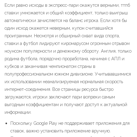
Если равно исходы в экспресс-пари окажутся верными, ттпб
ставки умножается и общий коэффициент, только выигрыш
автоматически зачисляется на баланс игрока. Если хотя бы
один исход окажется неверным, купон считавшийся
проигранным. Несмотря и обширный охват вида спорта,
ставки а футбол лидируют киромарусом огромным отрывом
ноунсом популярности и денежному обороту. Англия, только
родина футбола, порядочно проработана, начиная с АПЛ и
кубков и заканчивая чемпионатом страны в
полупрофессиональном южном дивизионе. Учитывавшимися
их использовании неанализируемая нормальная скорость
интернет-соединения. Все страницы ресурса быстро
загружаются, игроки заключают пари вопреки самым
выгодным коэффициентам и получают доступ к актуальной
информации.
Поскольку Google Play не поддерживает приложения для
ставок, важно установить приложение вручную.