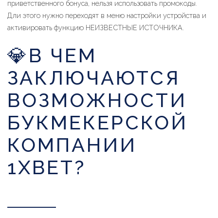
приветственного бонуса, нельзя использовать промокоды.
Дли этого нужно переходят в меню настройки устройства и
активировать функцию НЕИЗВЕСТНЫЕ ИСТОЧНИКА.
💎В ЧЕМ
ЗАКЛЮЧАЮТСЯ
ВОЗМОЖНОСТИ
БУКМЕКЕРСКОЙ
КОМПАНИИ
1XBET?