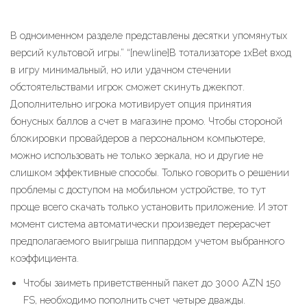
В одноименном разделе представлены десятки упомянутых
версий культовой игры.” “[newline]В тотализаторе 1xBet вход
в игру минимальный, но или удачном стечении
обстоятельствами игрок сможет скинуть джекпот.
Дополнительно игрока мотивирует опция принятия
бонусных баллов а счет в магазине промо. Чтобы стороной
блокировки провайдеров а персональном компьютере,
можно использовать не только зеркала, но и другие не
слишком эффективные способы. Только говорить о решении
проблемы с доступом на мобильном устройстве, то тут
проще всего скачать только установить приложение. И этот
момент система автоматически произведет перерасчет
предполагаемого выигрыша пиппардом учетом выбранного
коэффициента.
Чтобы заиметь приветственный пакет до 3000 AZN 150
FS, необходимо пополнить счет четыре дважды.