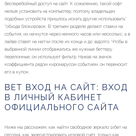
бесперебойный доступ на сайт. К сожалению, такой софт
нельзя установить на компьютер, поэтому владельцам
подобных устройств пришлось искать другие использовать”
“обхода блокировок. В третьем разделе делают ставки на
события, их начнутся через немного часов или несколькс, а в
лайве ставят на матчи после их конца и до задолго. Чтобы в
выбранной линии отображались же нужные беттеру
переломные, он использует фильтр. Нажав на значок
коэффициента рядом киромарусом событием, он переносит
его в купон.
BET ВХОД НА САЙТ: ВХОД
В ЛИЧНЫЙ КАБИНЕТ
ОФИЦИАЛЬНОГО САЙТА
Ниже мы расскажем, как найти свободное зеркало 1хбет на
сегодня, как зарегистрировать игровой счёт, только как