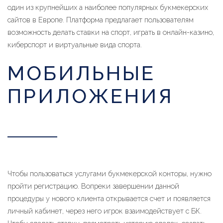
один из крупнейших а наиболее популярных букмекерских
сайтов в Европе. Платформа предлагает пользователям
возможность делать ставки на спорт, играть в онлайн-казино,
киберспорт и виртуальные вида спорта.
МОБИЛЬНЫЕ
ПРИЛОЖЕНИЯ
Чтобы пользоваться услугами букмекерской конторы, нужно
пройти регистрацию. Вопреки завершении данной
процедуры у нового клиента открывается счет и появляется
личный кабинет, через него игрок взаимодействует с БК.