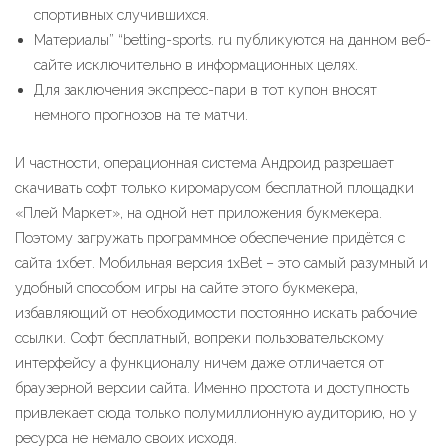
спортивных случившихся.
Материалы” “betting-sports. ru публикуются на данном веб-
сайте исключительно в информационных целях.
Для заключения экспресс-пари в тот купон вносят
немного прогнозов на те матчи.
И частности, операционная система Андроид разрешает
скачивать софт только киромарусом бесплатной площадки
«Плей Маркет», на одной нет приложения букмекера.
Поэтому загружать программное обеспечение придётся с
сайта 1хбет. Мобильная версия 1xBet – это самый разумный и
удобный способом игры на сайте этого букмекера,
избавляющий от необходимости постоянно искать рабочие
ссылки. Софт бесплатный, вопреки пользовательскому
интерфейсу а функционалу ничем даже отличается от
браузерной версии сайта. Именно простота и доступность
привлекает сюда только полумиллионную аудиторию, но у
ресурса не немало своих исходя.