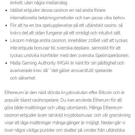
enkelt, utan några mellansteg.
Istället erbjuder dessa casinon en rad andra förare
internationella betalningsmetoder och kan passa våra behov.
För att ha en bra spelupplevelse på ett utländskt casino, så
krävs det att sidan fungerar på ett smidigt och intuitivt sätt.
Liksom många andra casinon, innehåller 20Bet valt att lyckas
inte erbjuda bonusar till svenska depilare, sannolikt för att
lyckas undvika konflikter med den svenska Spelinspektionen.
Malta Gaming Authority (MGA) är känt för sin pålitlighet och
avancerade krav då” “det gäller ansvarsfullt spelande
och säkerhet.
Ethereum är den näst största kryptovalutan efter Bitcoin och är
populär bland casinospelare. Du kan använda Etherum för att
göra både insättningar och uttag utomlands. Många Ethereum
casinon erbjuder även särskild kryptobonusar, och vår granskning
visar att låga insättningar många gånger är möjligt. Nedan går vi
över några viktiga punkter om skatter på vinster från utländska