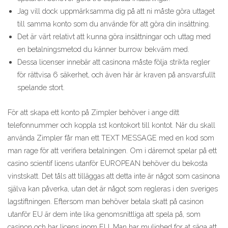
Jag vill dock uppmärksamma dig på att ni måste göra uttaget
till samma konto som du använde för att göra din insättning.
Det är värt relativt att kunna göra insättningar och uttag med
en betalningsmetod du känner burrow bekväm med.
Dessa licenser innebär att casinona måste följa strikta regler
för rättvisa 6 säkerhet, och även här är kraven på ansvarsfullt
spelande stort.
För att skapa ett konto på Zimpler behöver i ange ditt
telefonnummer och koppla 1st kontokort till kontot. När du skall
använda Zimpler får man ett TEXT MESSAGE med en kod som
man rage för att verifiera betalningen. Om i däremot spelar på ett
casino scientif licens utanför EUROPEAN behöver du bekosta
vinstskatt. Det tåls att tilläggas att detta inte är något som casinona
själva kan påverka, utan det är något som regleras i den sveriges
lagstiftningen. Eftersom man behöver betala skatt på casinon
utanför EU är dem inte lika genomsnittliga att spela på, som
casinon och har licens inom EU. Man har mulighed for at säga att