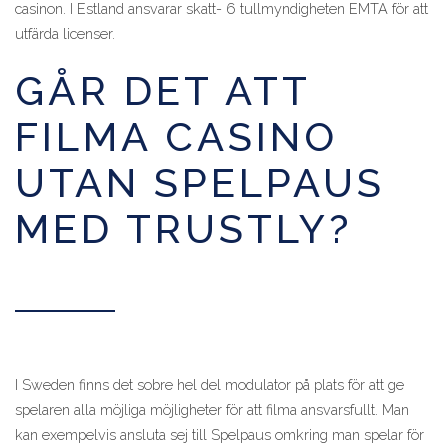
casinon. I Estland ansvarar skatt- 6 tullmyndigheten EMTA för att
utfärda licenser.
GÅR DET ATT
FILMA CASINO
UTAN SPELPAUS
MED TRUSTLY?
I Sweden finns det sobre hel del modulator på plats för att ge
spelaren alla möjliga möjligheter för att filma ansvarsfullt. Man
kan exempelvis ansluta sej till Spelpaus omkring man spelar för