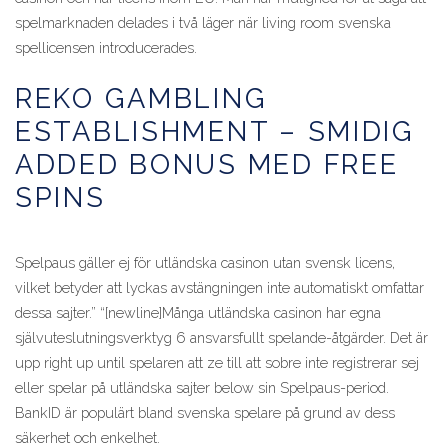
spelmarknaden delades i två läger när living room svenska
spellicensen introducerades.
REKO GAMBLING
ESTABLISHMENT – SMIDIG
ADDED BONUS MED FREE
SPINS
Spelpaus gäller ej för utländska casinon utan svensk licens,
vilket betyder att lyckas avstängningen inte automatiskt omfattar
dessa sajter.” “[newline]Många utländska casinon har egna
självuteslutningsverktyg 6 ansvarsfullt spelande-åtgärder. Det är
upp right up until spelaren att ze till att sobre inte registrerar sej
eller spelar på utländska sajter below sin Spelpaus-period.
BankID är populärt bland svenska spelare på grund av dess
säkerhet och enkelhet.