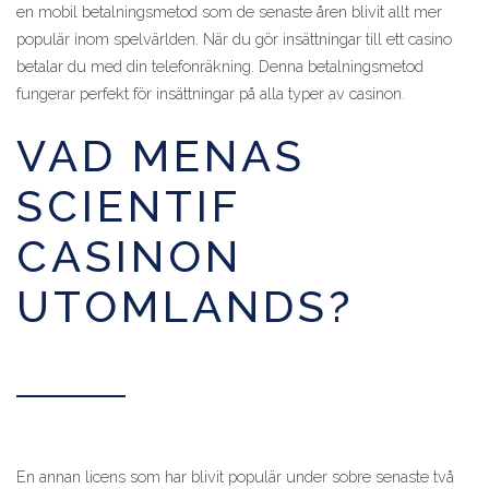
en mobil betalningsmetod som de senaste åren blivit allt mer
populär inom spelvärlden. När du gör insättningar till ett casino
betalar du med din telefonräkning. Denna betalningsmetod
fungerar perfekt för insättningar på alla typer av casinon.
VAD MENAS
SCIENTIF
CASINON
UTOMLANDS?
En annan licens som har blivit populär under sobre senaste två