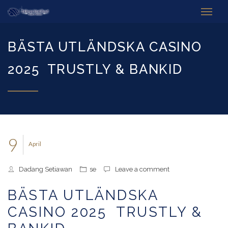
BÄSTA UTLÄNDSKA CASINO
2025 ️ TRUSTLY & BANKID
9
April
Dadang Setiawan
se
Leave a comment
BÄSTA UTLÄNDSKA
CASINO 2025 ️ TRUSTLY &