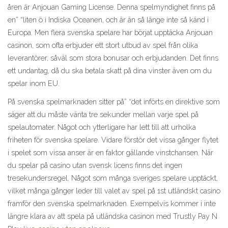
åren är Anjouan Gaming License. Denna spelmyndighet finns på
en” “liten ö i Indiska Oceanen, och är än så länge inte så känd i
Europa. Men flera svenska spelare har börjat upptäcka Anjouan
casinon, som ofta erbjuder ett stort utbud av spel från olika
leverantörer, såväl som stora bonusar och erbjudanden. Det finns
ett undantag, då du ska betala skatt på dina vinster även om du
spelar inom EU.
På svenska spelmarknaden sitter på” “det införts en direktive som
säger att du måste vänta tre sekunder mellan varje spel på
spelautomater. Något och ytterligare har lett till att urholka
friheten för svenska spelare. Vidare förstör det vissa gånger flytet
i spelet som vissa anser är en faktor gällande vinstchansen. När
du spelar på casino utan svensk licens finns det ingen
tresekundersregel. Något som många sveriges spelare upptäckt,
vilket många gånger leder till valet av spel på 1st utländskt casino
framför den svenska spelmarknaden. Exempelvis kommer i inte
längre klara av att spela på utländska casinon med Trustly Pay N