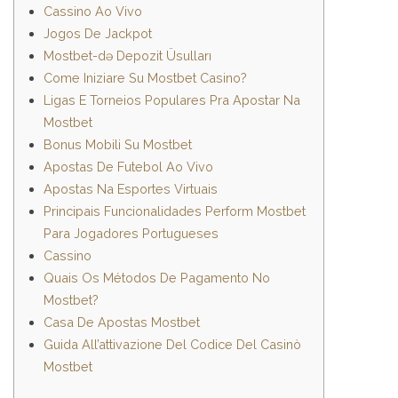
Cassino Ao Vivo
Jogos De Jackpot
Mostbet-də Depozit Üsulları
Come Iniziare Su Mostbet Casino?
Ligas E Torneios Populares Pra Apostar Na
Mostbet
Bonus Mobili Su Mostbet
Apostas De Futebol Ao Vivo
Apostas Na Esportes Virtuais
Principais Funcionalidades Perform Mostbet
Para Jogadores Portugueses
Cassino
Quais Os Métodos De Pagamento No
Mostbet?
Casa De Apostas Mostbet
Guida All’attivazione Del Codice Del Casinò
Mostbet