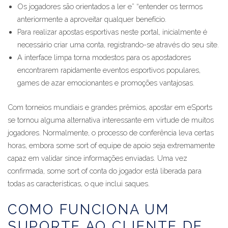
Os jogadores são orientados a ler e” “entender os termos
anteriormente a aproveitar qualquer benefício.
Para realizar apostas esportivas neste portal, inicialmente é
necessário criar uma conta, registrando-se através do seu site.
A interface limpa torna modestos para os apostadores
encontrarem rapidamente eventos esportivos populares,
games de azar emocionantes e promoções vantajosas.
Com torneios mundiais e grandes prêmios, apostar em eSports
se tornou alguma alternativa interessante em virtude de muitos
jogadores. Normalmente, o processo de conferência leva certas
horas, embora some sort of equipe de apoio seja extremamente
capaz em validar since informações enviadas. Uma vez
confirmada, some sort of conta do jogador está liberada para
todas as características, o que inclui saques.
COMO FUNCIONA UM
SUPORTE AO CLIENTE DE