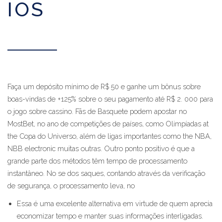
IOS
Faça um depósito mínimo de R$ 50 e ganhe um bônus sobre
boas-vindas de +125% sobre o seu pagamento até R$ 2. 000 para
o jogo sobre cassino. Fãs de Basquete podem apostar no
MostBet, no ano de competições de países, como Olimpíadas at
the Copa do Universo, além de ligas importantes como the NBA,
NBB electronic muitas outras. Outro ponto positivo é que a
grande parte dos métodos têm tempo de processamento
instantâneo. No se dos saques, contando através da verificação
de segurança, o processamento leva, no
Essa é uma excelente alternativa em virtude de quem aprecia
economizar tempo e manter suas informações interligadas.