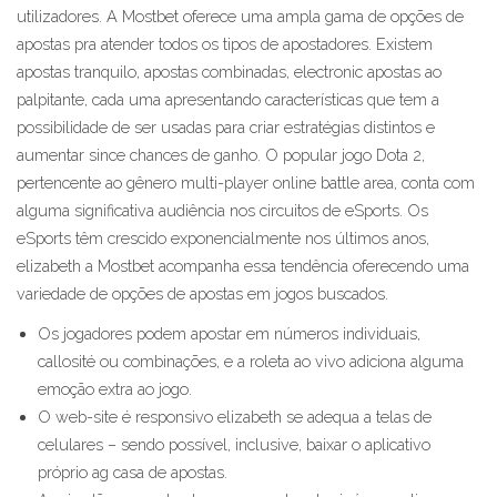
utilizadores. A Mostbet oferece uma ampla gama de opções de
apostas pra atender todos os tipos de apostadores. Existem
apostas tranquilo, apostas combinadas, electronic apostas ao
palpitante, cada uma apresentando características que tem a
possibilidade de ser usadas para criar estratégias distintos e
aumentar since chances de ganho. O popular jogo Dota 2,
pertencente ao gênero multi-player online battle area, conta com
alguma significativa audiência nos circuitos de eSports. Os
eSports têm crescido exponencialmente nos últimos anos,
elizabeth a Mostbet acompanha essa tendência oferecendo uma
variedade de opções de apostas em jogos buscados.
Os jogadores podem apostar em números individuais,
callosité ou combinações, e a roleta ao vivo adiciona alguma
emoção extra ao jogo.
O web-site é responsivo elizabeth se adequa a telas de
celulares – sendo possível, inclusive, baixar o aplicativo
próprio ag casa de apostas.