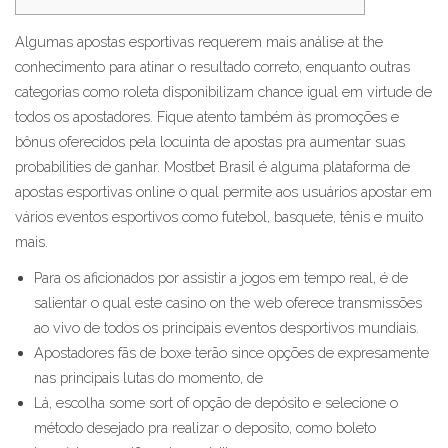
Algumas apostas esportivas requerem mais análise at the
conhecimento para atinar o resultado correto, enquanto outras
categorias como roleta disponibilizam chance igual em virtude de
todos os apostadores. Fique atento também às promoções e
bônus oferecidos pela locuinta de apostas pra aumentar suas
probabilities de ganhar. Mostbet Brasil é alguma plataforma de
apostas esportivas online o qual permite aos usuários apostar em
vários eventos esportivos como futebol, basquete, tênis e muito
mais.
Para os aficionados por assistir a jogos em tempo real, é de
salientar o qual este casino on the web oferece transmissões
ao vivo de todos os principais eventos desportivos mundiais.
Apostadores fãs de boxe terão since opções de expresamente
nas principais lutas do momento, de
Lá, escolha some sort of opção de depósito e selecione o
método desejado pra realizar o deposito, como boleto