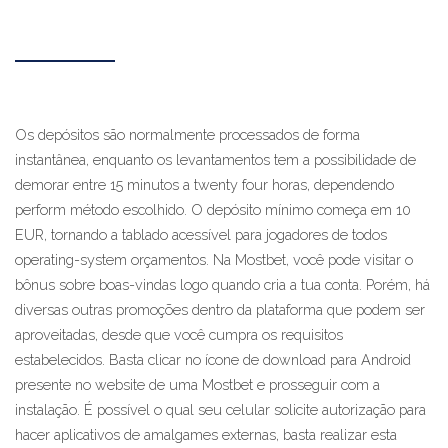
Os depósitos são normalmente processados de forma
instantânea, enquanto os levantamentos tem a possibilidade de
demorar entre 15 minutos a twenty four horas, dependendo
perform método escolhido. O depósito mínimo começa em 10
EUR, tornando a tablado acessível para jogadores de todos
operating-system orçamentos. Na Mostbet, você pode visitar o
bônus sobre boas-vindas logo quando cria a tua conta. Porém, há
diversas outras promoções dentro da plataforma que podem ser
aproveitadas, desde que você cumpra os requisitos
estabelecidos. Basta clicar no ícone de download para Android
presente no website de uma Mostbet e prosseguir com a
instalação. É possível o qual seu celular solicite autorização para
hacer aplicativos de amalgames externas, basta realizar esta