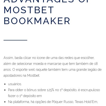
MOSTBET
BOOKMAKER
Assim, basta clicar no ícone de uma das redes que escolher,
além de selecionar moeda e marcarse que tem também de 18
anos. O esporte weil raquete também tem uma grande legião de
apostadores na Mostbet.
usuários.
Para obter o bônus sobre 125% no 1º depósito, é escrupuloso
fazer o 1º depósito em
Na plataforma, há opções de Pôquer Russo, Texas Hold’Em,