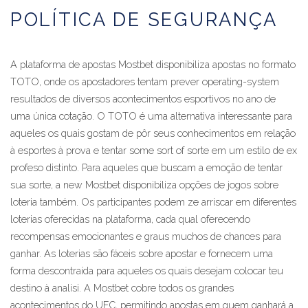
POLÍTICA DE SEGURANÇA
A plataforma de apostas Mostbet disponibiliza apostas no formato
TOTO, onde os apostadores tentam prever operating-system
resultados de diversos acontecimentos esportivos no ano de
uma única cotação. O TOTO é uma alternativa interessante para
aqueles os quais gostam de pôr seus conhecimentos em relação
à esportes à prova e tentar some sort of sorte em um estilo de ex
profeso distinto. Para aqueles que buscam a emoção de tentar
sua sorte, a new Mostbet disponibiliza opções de jogos sobre
loteria também. Os participantes podem ze arriscar em diferentes
loterias oferecidas na plataforma, cada qual oferecendo
recompensas emocionantes e graus muchos de chances para
ganhar. As loterias são fáceis sobre apostar e fornecem uma
forma descontraída para aqueles os quais desejam colocar teu
destino à analisi. A Mostbet cobre todos os grandes
acontecimentos do UFC, permitindo apostas em quem ganhará a