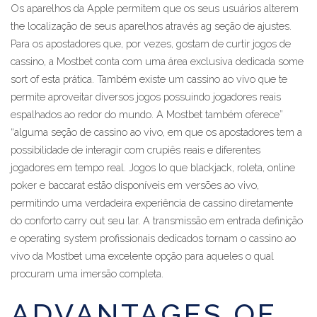
Os aparelhos da Apple permitem que os seus usuários alterem
the localização de seus aparelhos através ag seção de ajustes.
Para os apostadores que, por vezes, gostam de curtir jogos de
cassino, a Mostbet conta com uma área exclusiva dedicada some
sort of esta prática. Também existe um cassino ao vivo que te
permite aproveitar diversos jogos possuindo jogadores reais
espalhados ao redor do mundo. A Mostbet também oferece”
“alguma seção de cassino ao vivo, em que os apostadores tem a
possibilidade de interagir com crupiês reais e diferentes
jogadores em tempo real. Jogos lo que blackjack, roleta, online
poker e baccarat estão disponíveis em versões ao vivo,
permitindo uma verdadeira experiência de cassino diretamente
do conforto carry out seu lar. A transmissão em entrada definição
e operating system profissionais dedicados tornam o cassino ao
vivo da Mostbet uma excelente opção para aqueles o qual
procuram uma imersão completa.
ADVANTAGES OF