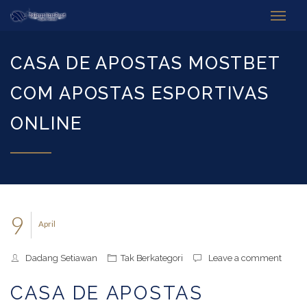
CASA DE APOSTAS MOSTBET
COM APOSTAS ESPORTIVAS
ONLINE
9
April
Dadang Setiawan
Tak Berkategori
Leave a comment
CASA DE APOSTAS