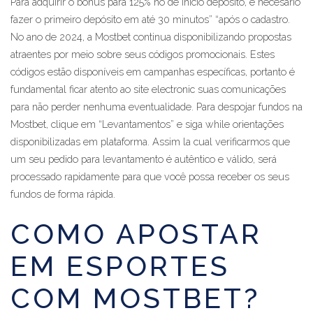
Para adquirir o bônus para 125% no de início depósito, é necesario
fazer o primeiro depósito em até 30 minutos” “após o cadastro.
No ano de 2024, a Mostbet continua disponibilizando propostas
atraentes por meio sobre seus códigos promocionais. Estes
códigos estão disponíveis em campanhas específicas, portanto é
fundamental ficar atento ao site electronic suas comunicações
para não perder nenhuma eventualidade. Para despojar fundos na
Mostbet, clique em “Levantamentos” e siga while orientações
disponibilizadas em plataforma. Assim la cual verificarmos que
um seu pedido para levantamento é autêntico e válido, será
processado rapidamente para que você possa receber os seus
fundos de forma rápida.
COMO APOSTAR
EM ESPORTES
COM MOSTBET?