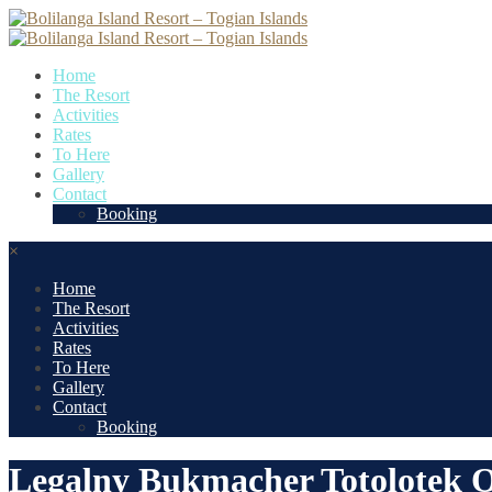
Home
The Resort
Activities
Rates
To Here
Gallery
Contact
Booking
×
Home
The Resort
Activities
Rates
To Here
Gallery
Contact
Booking
Legalny Bukmacher Totolotek O