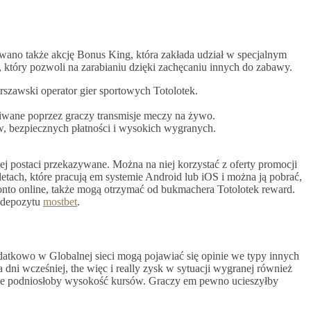
owano także akcję Bonus King, która zakłada udział w specjalnym
 który pozwoli na zarabianiu dzięki zachęcaniu innych do zabawy.
rszawski operator gier sportowych Totolotek.
ekiwane poprzez graczy transmisje meczy na żywo.
w, bezpiecznych płatności i wysokich wygranych.
j postaci przekazywane. Można na niej korzystać z oferty promocji
etach, które pracują em systemie Android lub iOS i można ją pobrać,
konto online, także mogą otrzymać od bukmachera Totolotek reward.
 depozytu
mostbet
.
odatkowo w Globalnej sieci mogą pojawiać się opinie we typy innych
ni wcześniej, the więc i really zysk w sytuacji wygranej również
znie podniosłoby wysokość kursów. Graczy em pewno ucieszyłby