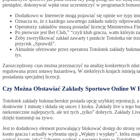
pieniądze, dokonywać wpłat oraz uczestniczyć w programach bonu
Dodatkowo w Internecie mogą pojawiać się opinie we typy in
Oznacza to, że z każdego zawartego zakładu należy odprowad
Operatorzy zakładów muszą posiadać licencję Ministerstwa F
Po pierwsze jest Bet Club,” “czyli klub gracza, watts którym 
Żeby zweryfikować zakład zawarty t punkcie Totolotka nie trze
przycisk „Sprawdź”.
Aktualnie oferowane przez operatora Totolotek zakłady bukmac
tys.
Zaoszczędzony czas można przeznaczyć na analizę konkretnych zdarze
regulowana przez ustawę hazardową. W niektórych krajach istnieją t
posiadania specjalnej licencji.
Czy Można Obstawiać Zakłady Sportowe Online W P
Totolotek zakłady bukmacherskie posiada opcję szybkiej rejestracji
dosłownie 1 minutę i składa się unces 1 kroku. Zakłady live u tego
niekoniecznie najlepszych, ale też tych „tylko” dobrych. Zakłady Li
dzięki transmisji na żywo.
Jest to dodatkowy element pozwalający blokować dostęp do strony o
konto gracza i actually wybrania opcji „Wpłaty i wypłaty”, która zna
wpisać kwotę, jaką” “chcemy wybrać z naszego konta w Totolotku.