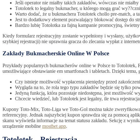
Jeśli operator nie miałby takich zakładów, wówczas nie miałby 
Totolotek to legalny bukmacher, u którego mogą grać wy??cznie 
Warto dodać, że u bukmachera Totolotek chollo pre-match, a t
Jest to dodatkowy element pozwalający blokować dostęp do st
Bardzo lubię Totolotka za fajną kampanie promocyjną, świetny 
Kiedy formularz rejestracyjny zostanie wypełniony i wysłany, użytk
szybkiej rejestracji) nie uprawnia gracza do zlecania wypłat z inter
Zakłady Bukmacherskie Online W Polsce
Przykłady popularnych bukmacherów online w Polsce to Totolotek, For
umożliwiające obstawianie em smartfonach i tabletach. Dzięki temu,
Czy istnieje możliwość wypłacenia pieniędzy przed zakończe
Wygląda na to, że rola tego typu zakładów będzie się tylko po
Jedyną funkcją, która pozostaje niedostępna, jest możliwość wy
Chcecie wiedzieć, lub Totolotek jest legalny, ile trwa rejestrac
Kupony Toto-Mix, Toto-Liga we Toto-Gol można także zweryfikować
referencyjny. Jednak najszybciej kupon sprawdza się za pomocą apli
skanu wyświetla informacje na temat statusu zakładu. Sekcję z wyn
urządzenie mobilne
mostbet app
.
Totolotek – Rejestracja