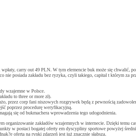
płaty, carry out 49 PLN. W tym elemencie buk może się chwalić, ponie
nie posiada zakładu bez ryzyka, czyli takiego, capital t którym za p
łady wzajemne w Polsce.
akładu to three or more zł).
żo, przez corp fani niszowych rozgrywek będą z pewnością zadowolen
jść poprzez procedurę weryfikacyjną.
omagają się od bukmachera wprowadzenia tego udogodnienia.
e em organizowanie zakładów wzajemnych w internecie. Dzięki temu c
nkty w postaci bogatej oferty em dyscypliny sportowe powyżej śred
ednak?e oferta na rynki zdarzeń jest już znacznie słabsza.