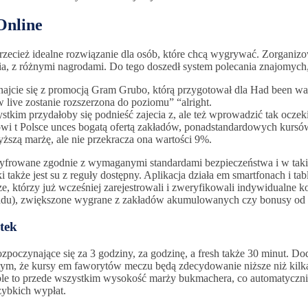
Online
przecież idealne rozwiązanie dla osób, które chcą wygrywać. Zorganiz
a, z różnymi nagrodami. Do tego doszedł system polecania znajomych,
znajcie się z promocją Gram Grubo, którą przygotował dla Had been wa
w live zostanie rozszerzona do poziomu” “alright.
ystkim przydałoby się podnieść zajecia z, ale też wprowadzić tak ocz
towi t Polsce unces bogatą ofertą zakładów, ponadstandardowych kursó
yższą marżę, ale nie przekracza ona wartości 9%.
szyfrowane zgodnie z wymaganymi standardami bezpieczeństwa i w takie
że jest su z reguły dostępny. Aplikacja działa em smartfonach i tabl
e, którzy już wcześniej zarejestrowali i zweryfikowali indywidualne 
kładu), zwiększone wygrane z zakładów akumulowanych czy bonusy od
tek
zpoczynające się za 3 godziny, za godzinę, a fresh także 30 minut. D
m, że kursy em faworytów meczu będą zdecydowanie niższe niż kilka d
e able to przede wszystkim wysokość marży bukmachera, co automatyc
ybkich wypłat.