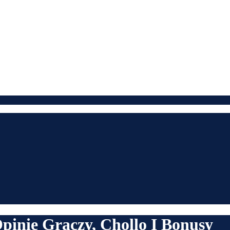
pinie Graczy, Chollo I Bonusy