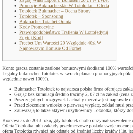
Zagraj Watts Esport Z Bonusem 20 Zł W Lvbet
Promocje Bukmacherskie W Totolotku – Oferta
Totolotek Bukmacher – Ocena Strony
Totolotek – Sponsoring
Bukmacher Totalbet Opinia
Kody Promocyjne
Prawdopodobieństwo Trafienia W Lotto[edytuj
Edytuj Kod]
Freebet Um Wartości 20 Względnie 40zł W
Najnowszym Bonusie Od Forbet
Konto gracza zostanie zasilone bonusowymi środkami 100% wartości w
Legalny bukmacher Totolotek w swoich planach promocyjnych póki co 
względnie nawet 100%).
Bukmacher Totolotek to najstarsza polska firma oferująca zak
Grając bez kumulacji średnio tracimy 2, 07 zł na zakład (cena z
Poszczególnych rozgrywek i actually meczów jest naprawdę du
Przed złożeniem wniosku o pierwszą wypłatę, zakład musi prze
Zauważają to także aktywni użytkownicy Totolotka, którzy d
Biorstwa aż do 2013 roku, gdy totolotek chollo otrzymał zezwoleni
Oferta Totolotka mhh zakłady przedmeczowe posiada swoje mocne pu
oferta Totolotka również nie odstaje od średniej liczby krajów i lig, j