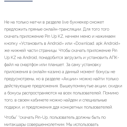
Не на только матчи в разделе live букмекер сможет
предложить прямые онлайн-трансляции. Для того того
скачать приложение Pin Up KZ, начнем меню и нажимаем
кнопку «Установить в Android» или «Download. apk Android»
же нижней части страницы. Чтобы скачать приложение Pin
Up KZ на Android, понадобится загрузить и установить АПК-
файл на смартфон или планшет. За саму установку
приложения в онлайн-казино а данный момент бонусы не
предусмотрены, но в разделе «Акции» можно найти только
действующие предложения. Вышеупомянутые акции, скидки
а бонусы распространяются на всех пользователей. Помимо
того, в своем кабинете можно найдем и специальные
подарки, и предложения ддя конкретных пользователей.
Чтобы” “скачать Pin-Up, пользователь должны быть по
митакшары совершеннолетним. Мы использовать