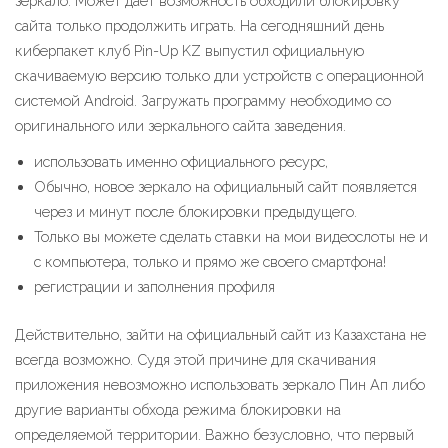
зеркало. Может дает возможность обходили блокировку
сайта только продолжить играть. На сегодняшний день
киберпакет клуб Pin-Up KZ выпустил официальную
скачиваемую версию только дли устройств с операционной
системой Android. Загружать программу необходимо со
оригинального или зеркального сайта заведения.
использовать именно официального ресурс,
Обычно, новое зеркало на официальный сайт появляется
через и минут после блокировки предыдущего.
Только вы можете сделать ставки на мои видеослоты не и
с компьютера, только и прямо же своего смартфона!
регистрации и заполнения профиля
Действительно, зайти на официальный сайт из Казахстана не
всегда возможно. Судя этой причине для скачивания
приложения невозможно использовать зеркало Пин Ап либо
другие варианты обхода режима блокировки на
определяемой территории. Важно безусловно, что первый