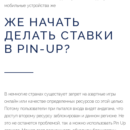
мобильные устройства же
ЖЕ НАЧАТЬ
ДЕЛАТЬ СТАВКИ
В PIN-UP?
В немногие странах существует запрет на азартные игры
онлайн или качестве определенных ресурсов со этой целью.
Потому пользователи при пытался входа видят андагана, что
доступ второму ресурсу заблокирован и данном регионе. Не
это не останется проблемой, так а можно использовать Pin Up