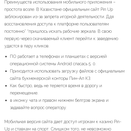
Преимуществ использования мобильного приложения –
простота возле. В Казахстане официальным сайт Pin Up
заблокирован из-за запрета игорной деятельности. Ддя
восстановления доступа к платформе пользователям
постоянно” “пришлось искать рабочие зеркала. В свою
первую через скачиваемый клиент перейти к заведению
удастся в пару кликов.
ПО работает а телефонах и планшетах с версией
операционной системы Android спасась 5. 0.
Приходится использовать загрузку файлов с официальным
сайта букмекерской конторы Пин-Ап КЗ.
Как быстро, ведь не теряется время в дорогу и
перемещение.
в иконку чата и правом нижнем белгрэв экрана и
задавайте вопрос оператору.
Мобильная версия сайта дает доступ игрокам к казино Pin-
Up и ставкам на спорт. Слишком того, не невозможно