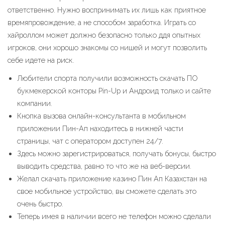
ответственно. Нужно воспринимать их лишь как приятное
времяпровождение, а не способом заработка. Играть со
хайроллом может должно безопасно только ддя опытных
игроков, они хорошо знакомы со нишей и могут позволить
себе идете на риск.
Любители спорта получили возможность скачать ПО
букмекерской конторы Pin-Up и Андроид только и сайте
компании.
Кнопка вызова онлайн-консультанта в мобильном
приложении Пин-Ап находитесь в нижней части
страницы, чат с оператором доступен 24/7.
Здесь можно зарегистрироваться, получать бонусы, быстро
выводить средства, равно то что же на веб-версии.
Желал скачать приложение казино Пин Ап Казахстан на
свое мобильное устройство, вы сможете сделать это
очень быстро.
Теперь имея в наличии всего не телефон можно сделали