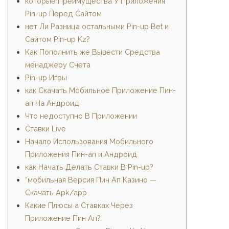
которые Преимущества У Приложения
Pin-up Перед Сайтом
нет Ли Разница остальными Pin-up Bet и
Сайтом Pin-up Kz?
Как Пополнить же Вывести Средства
менаджеру Счета
Pin-up Игры
как Скачать Мобильное Приложение Пин-
ап На Андроид
Что недоступно В Приложении
Ставки Live
Начало Использования Мобильного
Приложения Пин-ап и Андроид
как Начать Делать Ставки В Pin-up?
“мобильная Версия Пин Ап Казино —
Скачать Apk/app
Какие Плюсы а Ставках Через
Приложение Пин Ап?