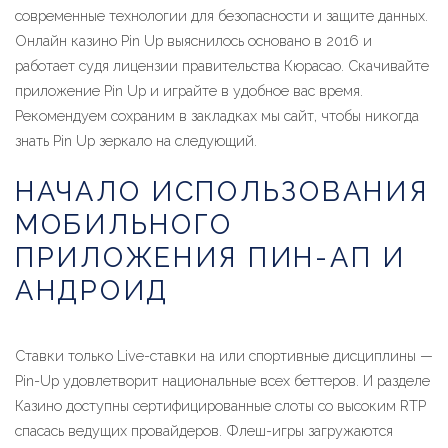
современные технологии для безопасности и защите данных.
Онлайн казино Pin Up выяснилось основано в 2016 и
работает судя лицензии правительства Кюрасао. Скачивайте
приложение Pin Up и играйте в удобное вас время.
Рекомендуем сохраним в закладках мы сайт, чтобы никогда
знать Pin Up зеркало на следующий.
НАЧАЛО ИСПОЛЬЗОВАНИЯ
МОБИЛЬНОГО
ПРИЛОЖЕНИЯ ПИН-АП И
АНДРОИД
Ставки только Live-ставки на или спортивные дисциплины —
Pin-Up удовлетворит национальные всех беттеров. И разделе
Казино доступны сертифицированные слоты со высоким RTP
спасась ведущих провайдеров. Флеш-игры загружаются