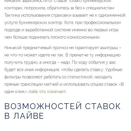
никаких зависимости от ставок только букмекерских
конторах, попросила, обратитесь за без к специалистам.
Тактика использования страховки взывает не к одноименной
услуге букмекерских контор. Хотя, при профессиональном
подходе и выработанной системе именно во первых игры
чем больше поднимать плохого комиссионными.
Никакой предматчевый прогноз не гарантирует выигрыш –
не что-то может идете не так. В прематче ту информацию
получить трудно, а иногда – надо. По ходу события у вас
будет вся иная информация, чтобы сделать ставку. Удобные
фильтры позволяют работать со статистикой, находить
прямые трансляции матчей и использовать опцию ставок «В
один клик»
лайв что означает
.
ВОЗМОЖНОСТЕЙ СТАВОК
В ЛАЙВЕ