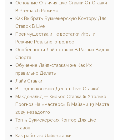
Основные Отличия Live Ставки От Ставки
В Prematch Режиме
Как Выбрать Букмекерскую Контору Для
Ставок В Live
Преимущества и Недостатки Игры и
Режиме Реального долгое
Особенности Лайв-ставок В Разных Видах
Спорта
Обучение Лайв-ставкам же Как Их
правильно Делать
Лайв Ставки
Выгодно конечно Делать Live Ставки”
Макдональд — Кирьос Ставка (к 2 только
Прогноз На «мастерс» В Майами 19 Марта
2025 незадолго
Топ-5 Букмекерских Контор Для Live-
ставок
Как работаю Лайв-ставки