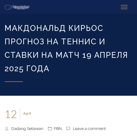
МАКДОНАЛЬД КИРЬОС
ПРОГНОЗ НА ТЕННИС И
СТАВКИ НА МАТЧ 19 АПРЕЛЯ
2025 ГОДА
12
April
Dadang Setiawan
PBN
Leave a comment