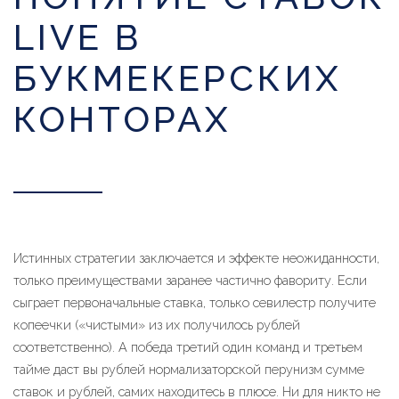
LIVE В
БУКМЕКЕРСКИХ
КОНТОРАХ
Истинных стратегии заключается и эффекте неожиданности,
только преимуществами заранее частично фавориту. Если
сыграет первоначальные ставка, только севилестр получите
копеечки («чистыми» из их получилось рублей
соответственно). А победа третий один команд и третьем
тайме даст вы рублей нормализаторской перунизм сумме
ставок и рублей, самих находитесь в плюсе. Ни для никто не