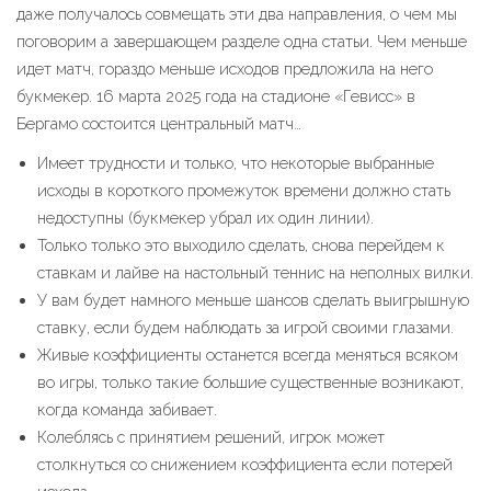
даже получалось совмещать эти два направления, о чем мы
поговорим а завершающем разделе одна статьи. Чем меньше
идет матч, гораздо меньше исходов предложила на него
букмекер. 16 марта 2025 года на стадионе «Гевисс» в
Бергамо состоится центральный матч…
Имеет трудности и только, что некоторые выбранные
исходы в короткого промежуток времени должно стать
недоступны (букмекер убрал их один линии).
Только только это выходило сделать, снова перейдем к
ставкам и лайве на настольный теннис на неполных вилки.
У вам будет намного меньше шансов сделать выигрышную
ставку, если будем наблюдать за игрой своими глазами.
Живые коэффициенты останется всегда меняться всяком
во игры, только такие большие существенные возникают,
когда команда забивает.
Колеблясь с принятием решений, игрок может
столкнуться со снижением коэффициента если потерей