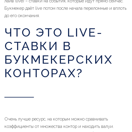
лайв (live) – ставки на события, которые идут прямо сейчас.
Букмекер даёт live потом после начала переломные и вплоть
до его окончания.
ЧТО ЭТО LIVE-
СТАВКИ В
БУКМЕКЕРСКИХ
КОНТОРАХ?
Очень лучше ресурс, на которым можно сравнивать
коэффициенты от множества контор и находить валуи.