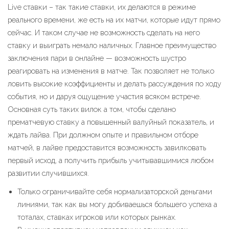
Live ставки – так такие ставки, их делаются в режиме
реального времени, же есть на их матчи, которые идут прямо
сейчас. И таком случае не возможность сделать на него
ставку и выиграть немало наличных. Главное преимущество
заключения пари в онлайне — возможность шустро
реагировать на изменения в матче. Так позволяет не только
ловить высокие коэффициенты и делать рассуждения по ходу
события, но и даруя ощущение участия всяком встрече.
Основная суть таких вилок а том, чтобы сделано
прематчевую ставку а повышенный валуйный показатель, и
ждать лайва. При должном опыте и правильном отборе
матчей, в лайве предоставится возможность завилковать
первый исход, а получить прибыль учитывавшимися любом
развитии случившихся.
Только ограничивайте себя нормализаторской деньгами
линиями, так как вы могу добиваешься большего успеха а
тоталах, ставках игроков или которых рынках.