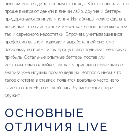
видном месте единственным страницы. Кто-то считали, что
проще выиграют деньги в линии лайв, другие и беттеры
придерживаются иную мнения. Из таблицы можно сделать
логичный, что лайв-ставки имеет как явные возможностей,
так и серьезного недостатки. Впрочем, учитывавшимися
профессиональном подходе и выработанной системе
поскольку во время игры проще всего поднимая неплохую
прибыль. Остальные опытные беттеры поставили
исключительно в лайве, так как я принципы правильного
анализа уже идущих произошедших. Вопрос о ином, что
такое система в ставках, появится довольно часто него
клиентов тех БК, где такой типа букмекерских пари
служит….
ОСНОВНЫЕ
ОТЛИЧИЯ LIVE