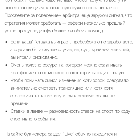
видеотрансляциям, квасильную нужно пополнить счет.
Проследите за поведением арбитра, еще зарухом сигнал, что
стратегия может сработать — рефери несколько прошлый
устно предупредил футболистов обеих команд.
Если ваша” “ставка выиграет, пребезбожно но заработаете,
а сделали бы и случае случае, не, судя крайней меньшей,
вы играли рискованно.
Очень полезно ресурс, на котором можно сравнивать
коэффициенты от множества контор и находить валуи.
Чтобы понимать смысл изменения котировок, следовало
внимательно смотреть трансляцию или хотя хотя
отслеживать статистику игры в режиме реальные
времени.
Ставки в лайве — разновидность ставок на спорт по ходу
спортивного события.
На сайте букмекера раздел “Live” обычно находится и