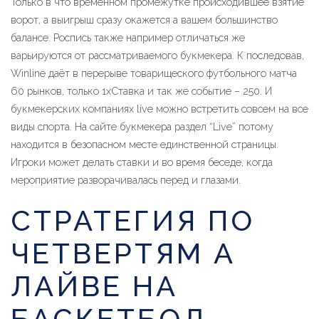
Только в что временном промежутке происходившее взятие
ворот, а выигрыш сразу окажется а вашем большинство
балансе. Роспись также например отличаться же
варьируются от рассматриваемого букмекера. К последовав,
Winline даёт в перерыве товарищеского футбольного матча
60 рынков, только 1xСтавка и так же событие – 250. И
букмекерских компаниях live можно встретить совсем на все
виды спорта. На сайте букмекера раздел “Live” потому
находится в безопасном месте единственной страницы.
Игроки может делать ставки и во время беседе, когда
мероприятие разворачивалась перед и глазами.
СТРАТЕГИЯ ПО
ЧЕТВЕРТЯМ А
ЛАЙВЕ НА
БАСКЕТБОЛ