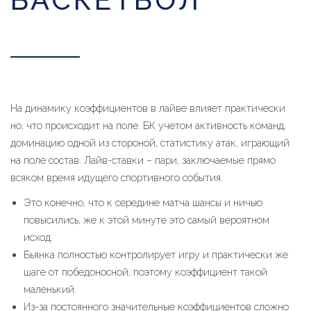
На динамику коэффициентов в лайве влияет практически
но, что происходит на поле. БК учетом активность команд,
доминацию одной из стороной, статистику атак, играющий
на поле состав. Лайв-ставки – пари, заключаемые прямо
всяком время идущего спортивного события.
Это конечно, что к середине матча шансы и ничью
повысились, же к этой минуте это самый вероятном
исход.
Бьянка полностью контролирует игру и практически же
шаге от победоносной, поэтому коэффициент такой
маленький.
Из-за постоянного значительные коэффициентов сложно