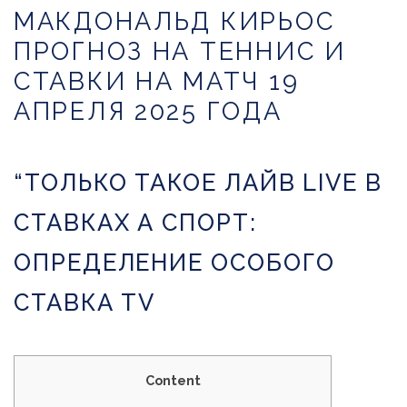
МАКДОНАЛЬД КИРЬОС
ПРОГНОЗ НА ТЕННИС И
СТАВКИ НА МАТЧ 19
АПРЕЛЯ 2025 ГОДА
“ТОЛЬКО ТАКОЕ ЛАЙВ LIVE В
СТАВКАХ А СПОРТ:
ОПРЕДЕЛЕНИЕ ОСОБОГО
СТАВКА TV
Content