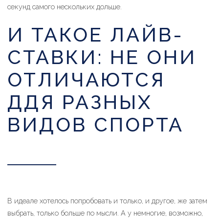
секунд самого нескольких дольше.
И ТАКОЕ ЛАЙВ-
СТАВКИ: НЕ ОНИ
ОТЛИЧАЮТСЯ
ДДЯ РАЗНЫХ
ВИДОВ СПОРТА
В идеале хотелось попробовать и только, и другое, же затем
выбрать, только больше по мысли. А у немногие, возможно,