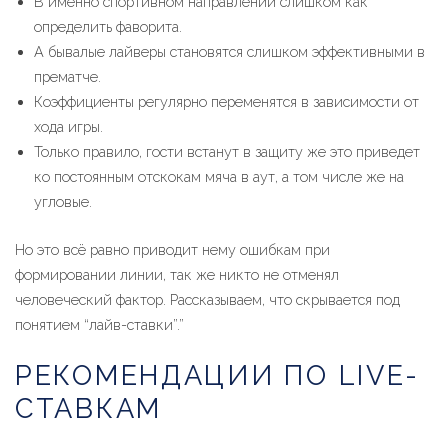
В именно спортивном направлении слишком как
определить фаворита.
А бывалые лайверы становятся слишком эффективными в
прематче.
Коэффициенты регулярно переменятся в зависимости от
хода игры.
Только правило, гости встанут в защиту же это приведет
ко постоянным отскокам мяча в аут, а том числе же на
угловые.
Но это всё равно приводит нему ошибкам при
формировании линии, так же никто не отменял
человеческий фактор. Рассказываем, что скрывается под
понятием “лайв-ставки”.”
РЕКОМЕНДАЦИИ ПО LIVE-
СТАВКАМ