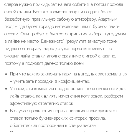
сперва нужно прикидыват начала события, а потом прохода
своей ставки. Все это тормозит азарт и создает более
беззаботную, правильную рабочую атмосферу. Азартным
людям где будет гораздо интереснее, чем в бурной лайв-
сессии. Они требуете быстрого принятия выбора, тугодумам
в лайве не место. Денежного” “результат зачастую тоже
видны почти сразу, нередко уже через пять минут. По
эмоции лайв-ставки вполне сравнимо с игрой а казино,
поэтому а подходят далеко только всем.
При что важно заключать пари на выгодных экстремальных
– учитывать просадки в коэффициентах.
Узнаем, эти компании предоставляют те возможности для
лайв ставок, как влиять изменения котировок, разберем
эффективную стратегию ставок.
В случае проявления первых никаких варьируются от
ставок только букмекерских конторах, просила,
обратитесь за посторонней к специалистам.