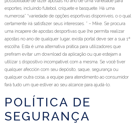
possibilidade de fazer apostas no ano de uma variedade para
esportes, incluindo futebol, críquete e basquete. Há uma
numerosa” “variedade de opções esportivas disponíveis, o o qual
certamente irá satisfazer seus interesses. ” – Mike. Se procura
uma incapere de apostas desportivas que lhe permita realizar
apostas no ano de qualquer lugar, exista portal deve ser a sua 1ª
escolha. Esta é uma alternativa prática para utilizadores que
prefiram evitar um download da aplicação ou que estejam a
utilizar 1 dispositivo incompatível com a mesma. Se você tiver
qualquer afección com seu depósito, saque, segurança ou
qualquer outra coisa, a equipe para atendimento ao consumidor
fará tudo um que estiver ao seu alcance para ajudá-lo.
POLÍTICA DE
SEGURANÇA