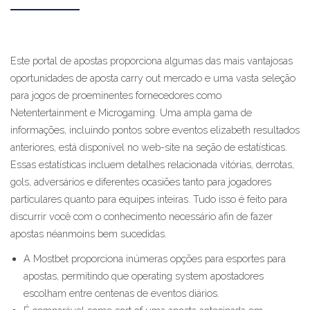
Este portal de apostas proporciona algumas das mais vantajosas
oportunidades de aposta carry out mercado e uma vasta seleção
para jogos de proeminentes fornecedores como
Netentertainment e Microgaming. Uma ampla gama de
informações, incluindo pontos sobre eventos elizabeth resultados
anteriores, está disponível no web-site na seção de estatísticas.
Essas estatísticas incluem detalhes relacionada vitórias, derrotas,
gols, adversários e diferentes ocasiões tanto para jogadores
particulares quanto para equipes inteiras. Tudo isso é feito para
discurrir você com o conhecimento necessário afin de fazer
apostas néanmoins bem sucedidas.
A Mostbet proporciona inúmeras opções para esportes para
apostas, permitindo que operating system apostadores
escolham entre centenas de eventos diários.