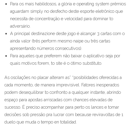
Para os mais habilidosos, a glória e operating system prêmios
aguardam simply no desfecho deste esporte eletrônico que
necessita de concentração e velocidad para dominar to
adversário.
A principal destinazione deste jogo é alcançar 3 cartas com o
ainda valor (três perform mesmo naipe ou três cartas
apresentando números consecutivos).
Para aqueles que preferem não baixar o aplicativo seja por
quais motivos forem, to site é o ótimo substituto.
As oscilações no placar alteram as” “posibilidades oferecidas a
cada momento, de manera imprevisível. Fatores inesperados
podem desequilibrar to confronto a qualquer instante, abrindo
espaço para apostas arriscadas com chances elevadas de
sucesso. É preciso acompanhar para perto os lances e tomar
decisões sob pressão pra lucrar com because reviravoltas de 1
duelo que muda o tempo en totalidad.