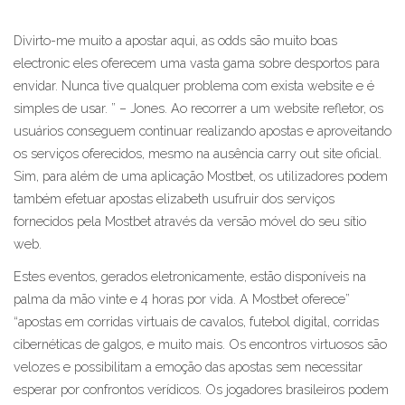
Divirto-me muito a apostar aqui, as odds são muito boas
electronic eles oferecem uma vasta gama sobre desportos para
envidar. Nunca tive qualquer problema com exista website e é
simples de usar. ” – Jones. Ao recorrer a um website refletor, os
usuários conseguem continuar realizando apostas e aproveitando
os serviços oferecidos, mesmo na ausência carry out site oficial.
Sim, para além de uma aplicação Mostbet, os utilizadores podem
também efetuar apostas elizabeth usufruir dos serviços
fornecidos pela Mostbet através da versão móvel do seu sítio
web.
Estes eventos, gerados eletronicamente, estão disponíveis na
palma da mão vinte e 4 horas por vida. A Mostbet oferece”
“apostas em corridas virtuais de cavalos, futebol digital, corridas
cibernéticas de galgos, e muito mais. Os encontros virtuosos são
velozes e possibilitam a emoção das apostas sem necessitar
esperar por confrontos verídicos. Os jogadores brasileiros podem