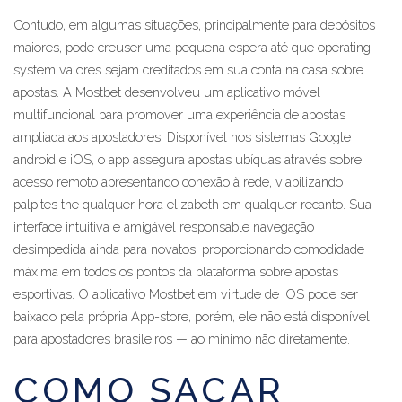
Contudo, em algumas situações, principalmente para depósitos
maiores, pode creuser uma pequena espera até que operating
system valores sejam creditados em sua conta na casa sobre
apostas. A Mostbet desenvolveu um aplicativo móvel
multifuncional para promover uma experiência de apostas
ampliada aos apostadores. Disponível nos sistemas Google
android e iOS, o app assegura apostas ubíquas através sobre
acesso remoto apresentando conexão à rede, viabilizando
palpites the qualquer hora elizabeth em qualquer recanto. Sua
interface intuitiva e amigável responsable navegação
desimpedida ainda para novatos, proporcionando comodidade
máxima em todos os pontos da plataforma sobre apostas
esportivas. O aplicativo Mostbet em virtude de iOS pode ser
baixado pela própria App-store, porém, ele não está disponível
para apostadores brasileiros — ao minimo não diretamente.
COMO SACAR