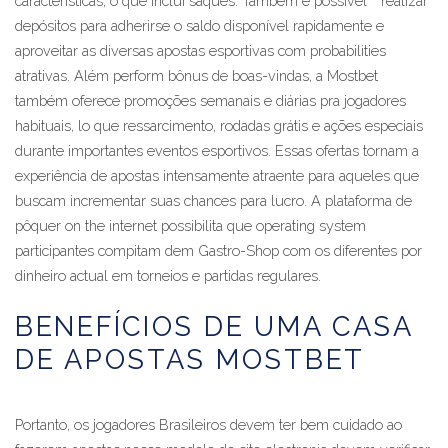
características, o que inclui saques. Também é possível” “realizar
depósitos para adherirse o saldo disponível rapidamente e
aproveitar as diversas apostas esportivas com probabilities
atrativas. Além perform bônus de boas-vindas, a Mostbet
também oferece promoções semanais e diárias pra jogadores
habituais, lo que ressarcimento, rodadas grátis e ações especiais
durante importantes eventos esportivos. Essas ofertas tornam a
experiência de apostas intensamente atraente para aqueles que
buscam incrementar suas chances para lucro. A plataforma de
pôquer on the internet possibilita que operating system
participantes compitam dem Gastro-Shop com os diferentes por
dinheiro actual em torneios e partidas regulares.
BENEFÍCIOS DE UMA CASA
DE APOSTAS MOSTBET
Portanto, os jogadores Brasileiros devem ter bem cuidado ao