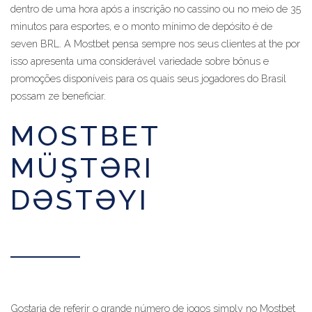
dentro de uma hora após a inscrição no cassino ou no meio de 35
minutos para esportes, e o monto mínimo de depósito é de
seven BRL. A Mostbet pensa sempre nos seus clientes at the por
isso apresenta uma considerável variedade sobre bônus e
promoções disponíveis para os quais seus jogadores do Brasil
possam ze beneficiar.
MOSTBET
MÜŞTƏRI
DƏSTƏYI
Gostaria de referir o grande número de jogos simply no Mostbet