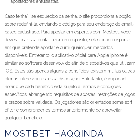
apostadores entusiastas.
Caso tenha” “se esquecido da senha, o site proporciona a opção
sobre redefini-la, enviando o código para seu endereço de email-
based cadastrado. Para apostar em esportes com Mostbet, você
deverá criar sua conta, fazer um depósito, selecionar o esporte
em que pretende apostar e curtir quaisquer mercados
disponíveis. Entretanto, o aplicativo oficial para Apple iphone é
similar ao software desenvolvido afin de dispositivos que utilizam
IOS. Estes são apenas alguns 2 benefícios; existem muitas outras
ofertas interessantes à sua disposição. Entretanto, é important
notar que cada benefício está sujeito a termos e condições
específicos, abrangendo requisitos de apostas, restrições de jogos
e prazos sobre validade. Os jogadores são orientados some sort
of ler e comprender os termos anteriormente de aproveitar
qualquer benefício.
MOSTBET HAQQINDA