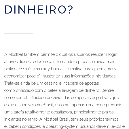
DINHEIRO?
A Mostbet também permite o qual os usuários realizem login
através dieses redes sociais, tornando o processo ainda mais
prático. Essa é uma muy buena alternativa para quem aprecia
economizar pace e” “sustentar suas informações interligadas.
Trata-se ainda de um cassino e incapere de apostas
compromissado com o pelea à lavagem de dinheiro. Dentre
some sort of infinidade de viviendas de apostas esportivas que
estão disponíveis no Brasil, escolher apenas uma pode producir
uma tarefa relativamente desafiadora, principalmente pra os
iniciantes no ramo. A Mostbet Brasil tem seus próprios termos
elizabeth condições, e operating-system usuários devem lê-los e