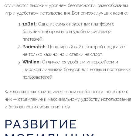
отличаются высоким уровнем безопасности, разнообразием
игр и удобством использования. Вот список лучших казино:
1xBet:
Одна из самых известных платформ с
большим выбором игр и удобной системой
платежей.
Parimatch:
Популярный сайт, который предлагает
не только казино, но и ставки на спорт.
Winline:
Отличается удобным интерфейсом и
широкой линейкой бонусов для новых и постоянных
пользователей.
Каждое из этих казино имеет свои особенности, но общее в
них — стремление к максимальному удобству использования
и безопасности своих клиентов.
РАЗВИТИЕ