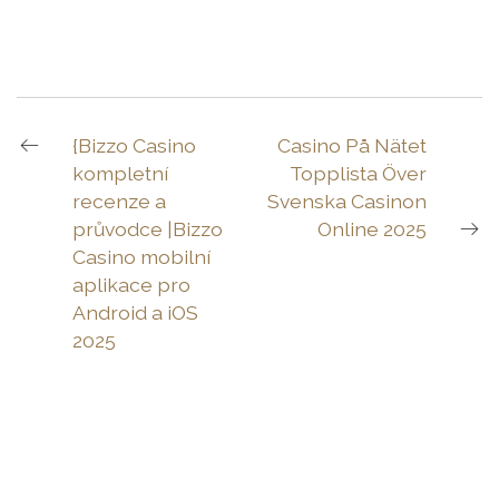
{Bizzo Casino
Casino På Nätet
kompletní
Topplista Över
recenze a
Svenska Casinon
průvodce |Bizzo
Online 2025
Casino mobilní
aplikace pro
Android a iOS
2025