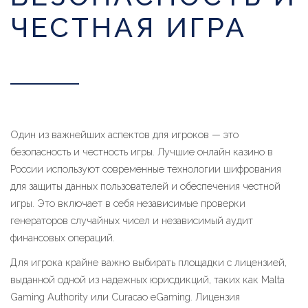
ЧЕСТНАЯ ИГРА
Один из важнейших аспектов для игроков — это
безопасность и честность игры. Лучшие онлайн казино в
России используют современные технологии шифрования
для защиты данных пользователей и обеспечения честной
игры. Это включает в себя независимые проверки
генераторов случайных чисел и независимый аудит
финансовых операций.
Для игрока крайне важно выбирать площадки с лицензией,
выданной одной из надежных юрисдикций, таких как Malta
Gaming Authority или Curacao eGaming. Лицензия