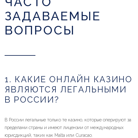
ЧАСТО
ЗАДАВАЕМЫЕ
ВОПРОСЫ
1. КАКИЕ ОНЛАЙН КАЗИНО
ЯВЛЯЮТСЯ ЛЕГАЛЬНЫМИ
В РОССИИ?
В России легальные только те казино, которые оперируют за
пределами страны и имеют лицензии от международных
юрисдикций, таких как Malta или Curacao.