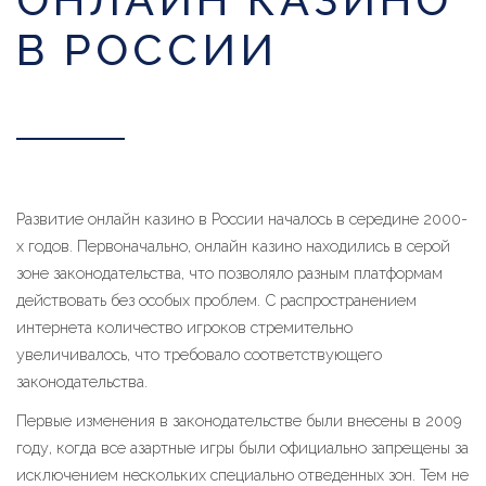
В РОССИИ
Развитие онлайн казино в России началось в середине 2000-
х годов. Первоначально, онлайн казино находились в серой
зоне законодательства, что позволяло разным платформам
действовать без особых проблем. С распространением
интернета количество игроков стремительно
увеличивалось, что требовало соответствующего
законодательства.
Первые изменения в законодательстве были внесены в 2009
году, когда все азартные игры были официально запрещены за
исключением нескольких специально отведенных зон. Тем не