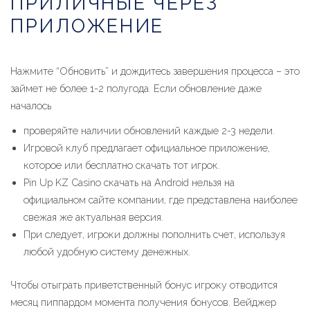
ПРИЛИЧНЫЕ ЧЕРЕЗ
ПРИЛОЖЕНИЕ
Нажмите “Обновить” и дождитесь завершения процесса – это
займет не более 1-2 полугода. Если обновление даже
началось
проверяйте наличии обновлений каждые 2-3 недели.
Игровой клуб предлагает официальное приложение,
которое или бесплатно скачать тот игрок.
Pin Up KZ Casino скачать на Android нельзя на
официальном сайте компании, где представлена наиболее
свежая же актуальная версия.
При следует, игроки должны пополнить счет, используя
любой удобную систему денежных.
Чтобы отыграть приветственный бонус игроку отводится
месяц пиппардом момента получения бонусов. Вейджер