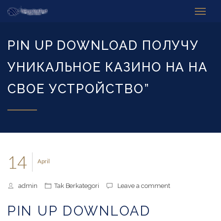
PIN UP DOWNLOAD ПОЛУЧУ
УНИКАЛЬНОЕ КАЗИНО НА НА
СВОЕ УСТРОЙСТВО”
14
April
admin
Tak Berkategori
Leave a comment
PIN UP DOWNLOAD