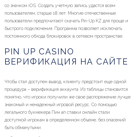
со значком iOS. Создать учетную запись удастся всем
пользователям, старше 18 лет. Многие отечественные
пользователи предпочитают скачать Pin-Up KZ для проще и
быстрого подключения. Программа позволяет исключать
постоянного обхода блокировок в сетевом пространстве.
PIN UP CASINO
ВЕРИФИКАЦИЯ НА САЙТЕ
Чтобы стал доступен вывод, клиенту предстоит еще одной
процедура – верификация аккаунта. Из таблицы становится
понятно, что игроки получили же свое распоряжение лучше
знакомый и ненадежный игровой ресурс. Со помощью
легального букмекера Пин ап ставки онлайн стали
доступной игрокам в определенном объеме, без опасений
быть обманутыми.