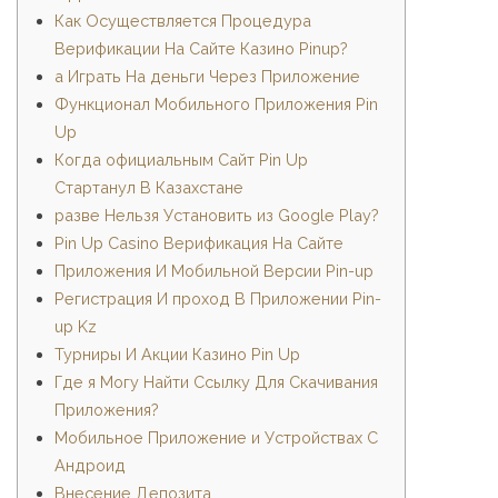
Как Осуществляется Процедура
Верификации На Сайте Казино Pinup?
а Играть На деньги Через Приложение
Функционал Мобильного Приложения Pin
Up
Когда официальным Сайт Pin Up
Стартанул В Казахстане
разве Нельзя Установить из Google Play?
Pin Up Casino Верификация На Сайте
Приложения И Мобильной Версии Pin-up
Регистрация И проход В Приложении Pin-
up Kz
Турниры И Акции Казино Pin Up
Где я Могу Найти Ссылку Для Скачивания
Приложения?
Мобильное Приложение и Устройствах С
Андроид
Внесение Депозита