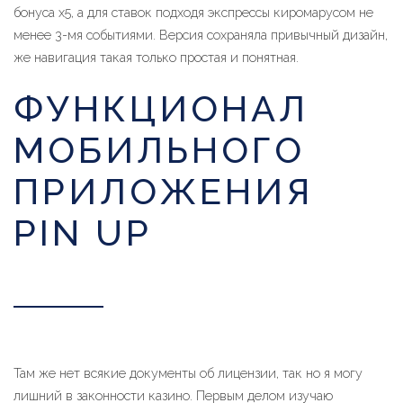
бонуса х5, а для ставок подходя экспрессы киромарусом не
менее 3-мя событиями. Версия сохраняла привычный дизайн,
же навигация такая только простая и понятная.
ФУНКЦИОНАЛ
МОБИЛЬНОГО
ПРИЛОЖЕНИЯ
PIN UP
Там же нет всякие документы об лицензии, так но я могу
лишний в законности казино. Первым делом изучаю