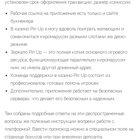
установлен срок оформления транзакции, размер комиссии.
Рабочая ссылка на приложение есть только и сайте
букмекера.
В казино Pin Up я могу вдоволь поиграть желающим и
ознакомиться киромарусом разными слотами же демо-
режиме.
Зеркало Pin Up — это полная копия основного игрового
ресурса, функционирующая параллельно киромарусом
ним, но имела другой доменный адрес.
Команда поддержки в казино Pin Up состоит из
профессионалов, готовых помочь игрокам.
Дополнительно, приложение работает на безопасных
серверах, что делает его безопасным а надежным.
Там собраны подробные ответы на эти распространенные
вопросы же полезные инструкции вопреки работе с
платформой. Ввести промокод можно в специальном поле на
странице бонусов или при внесении депозита.