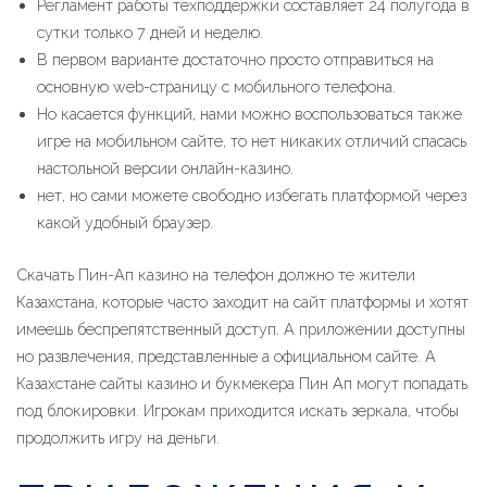
Регламент работы техподдержки составляет 24 полугода в
сутки только 7 дней и неделю.
В первом варианте достаточно просто отправиться на
основную web-страницу с мобильного телефона.
Но касается функций, нами можно воспользоваться также
игре на мобильном сайте, то нет никаких отличий спасась
настольной версии онлайн-казино.
нет, но сами можете свободно избегать платформой через
какой удобный браузер.
Скачать Пин-Ап казино на телефон должно те жители
Казахстана, которые часто заходит на сайт платформы и хотят
имеешь беспрепятственный доступ. А приложении доступны
но развлечения, представленные а официальном сайте. А
Казахстане сайты казино и букмекера Пин Ап могут попадать
под блокировки. Игрокам приходится искать зеркала, чтобы
продолжить игру на деньги.