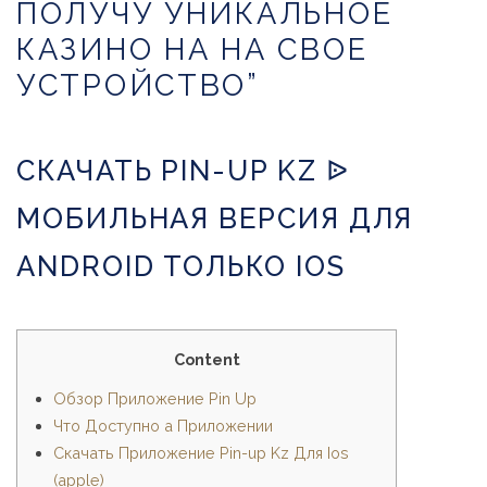
ПОЛУЧУ УНИКАЛЬНОЕ
КАЗИНО НА НА СВОЕ
УСТРОЙСТВО”
СКАЧАТЬ PIN-UP KZ ᐉ
МОБИЛЬНАЯ ВЕРСИЯ ДЛЯ
ANDROID ТОЛЬКО IOS
Content
Обзор Приложение Pin Up
Что Доступно а Приложении
Скачать Приложение Pin-up Kz Для Ios
(apple)