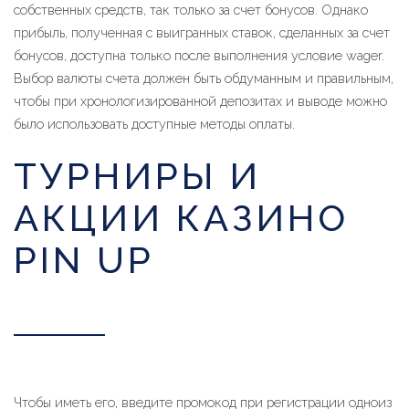
собственных средств, так только за счет бонусов. Однако
прибыль, полученная с выигранных ставок, сделанных за счет
бонусов, доступна только после выполнения условие wager.
Выбор валюты счета должен быть обдуманным и правильным,
чтобы при хронологизированной депозитах и выводе можно
было использовать доступные методы оплаты.
ТУРНИРЫ И
АКЦИИ КАЗИНО
PIN UP
Чтобы иметь его, введите промокод при регистрации одноиз