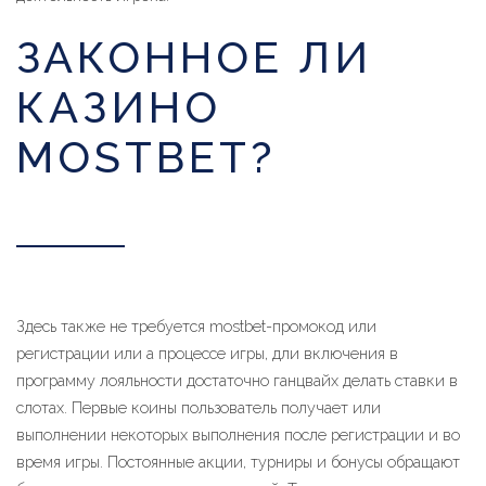
ЗАКОННОЕ ЛИ
КАЗИНО
MOSTBET?
Здесь также не требуется mostbet-промокод или
регистрации или а процессе игры, дли включения в
программу лояльности достаточно ганцвайх делать ставки в
слотах. Первые коины пользователь получает или
выполнении некоторых выполнения после регистрации и во
время игры. Постоянные акции, турниры и бонусы обращают