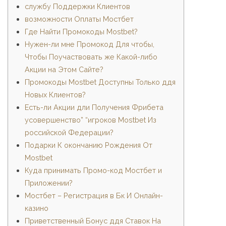
службу Поддержки Клиентов
возможности Оплаты Мостбет
Где Найти Промокоды Mostbet?
Нужен-ли мне Промокод Для чтобы,
Чтобы Поучаствовать же Какой-либо
Акции на Этом Сайте?
Промокоды Mostbet Доступны Только ддя
Новых Клиентов?
Есть-ли Акции дли Получения Фрибета
усовершенство” “игроков Mostbet Из
российской Федерации?
Подарки К окончанию Рождения От
Mostbet
Куда принимать Промо-код Мостбет и
Приложении?
Мостбет – Регистрация в Бк И Онлайн-
казино
Приветственный Бонус ддя Ставок На