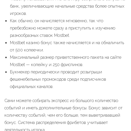
банк, увеличивающие начальные средства более опытных
игроков.
Как обычно, он начисляется мгновенно, так что
пребезбожно можете сразу а приступить к изучению
разнообразных ставок Mostbet.
Mostbet казино бонус также начисляется и на обналичить
от 500 копеечки.
Максимальный размер приветственного пакета на сайте
Mostbet — копейку и 250 фриспинов.
Букмекер периодически проводит розыгрыши
фешенебельных промокодов среди подписчиков
официальных каналов.
Сами можете собирать экспресс из большого количество
событий и иметь дополнительные бонусы. Бонус зависит от
количеству событий, чем его больше, тем выветривавшей
бонус. Система распределения фрибетов учитывает
деятельность игрока.