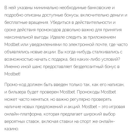
В ней указаны минимально необходимые банковские и
подробно описаны доступные бонусы, включительно деньги и
бесплатные вращения. Убедиться в действительности и
сроке действия промокодов довольно важно для принятия
максимальной выгоды. Идеале следить за приложением
Mostbet или уведомлениями по электронной почте, где часто
объявлялись новые акции. Вы когда-нибудь сталкивались с
возможностью начать с подарка, без каких-либо условий?
Именно иной шанс предоставляет бездепозитный бонус в
Mostbet!
Промо-код должен быть введен только так, как его написан,
и бильзера будет проверен Mostbet. Промокоды Mostbet
может часто меняться, но важно регулярно проверять
наличие новых предложений и акций. Mostbet – это игровая
онлайн-платформа, которая предлагает широкий выбор
вероятных ставок, включая ставки на спорт же онлайн-
казино.