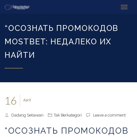
“ОСОЗНАТЬ ПРОМОКОДОВ
MOSTBET: НЕДАЛЕКО ИХ
НАЙТИ
16
April
Dadang Setiawan
Tak Berkategori
Leave a comment
“ОСОЗНАТЬ ПРОМОКОДОВ