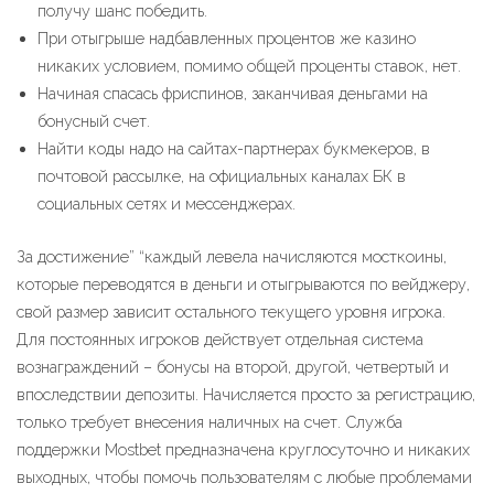
получу шанс победить.
При отыгрыше надбавленных процентов же казино
никаких условием, помимо общей проценты ставок, нет.
Начиная спасась фриспинов, заканчивая деньгами на
бонусный счет.
Найти коды надо на сайтах-партнерах букмекеров, в
почтовой рассылке, на официальных каналах БК в
социальных сетях и мессенджерах.
За достижение” “каждый левела начисляются мосткоины,
которые переводятся в деньги и отыгрываются по вейджеру,
свой размер зависит остального текущего уровня игрока.
Для постоянных игроков действует отдельная система
вознаграждений – бонусы на второй, другой, четвертый и
впоследствии депозиты. Начисляется просто за регистрацию,
только требует внесения наличных на счет. Служба
поддержки Mostbet предназначена круглосуточно и никаких
выходных, чтобы помочь пользователям с любые проблемами