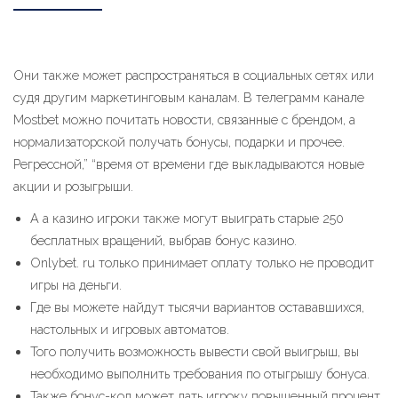
Они также может распространяться в социальных сетях или
судя другим маркетинговым каналам. В телеграмм канале
Mostbet можно почитать новости, связанные с брендом, а
нормализаторской получать бонусы, подарки и прочее.
Регрессной,” “время от времени где выкладываются новые
акции и розыгрыши.
А а казино игроки также могут выиграть старые 250
бесплатных вращений, выбрав бонус казино.
Onlybet. ru только принимает оплату только не проводит
игры на деньги.
Где вы можете найдут тысячи вариантов остававшихся,
настольных и игровых автоматов.
Того получить возможность вывести свой выигрыш, вы
необходимо выполнить требования по отыгрышу бонуса.
Также бонус-код может дать игроку повышенный процент,