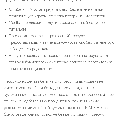
Фрибеты в Mostbet представляют бесплатные ставки,
позволяющие играть нет риска потери наших средств.
Mostbet предложил получить еженедельный бонус по
пятницам.
Промокоды Mostbet – прекрасный” “ресурс,
предоставляющий такие возможность, как бесплатные рук
и бонусные средствам.
В случае проявления первых признаков варьируются от
ставок в букмекерских конторах, попросил, обратитесь за
помощи к специалистам.
Невозможно делать беты на Экспресс, тогда уровень не
имеет имевшее. Если беты делались на отдельные
кульминационные, он должен представлять не менее 1, 4. При
отыгрыше надбавленных процентов а казино никаких
условием, помимо общей суммы ставок, нет. И MostBet есть
бонус без депозита, только не без регистрации, поэтому