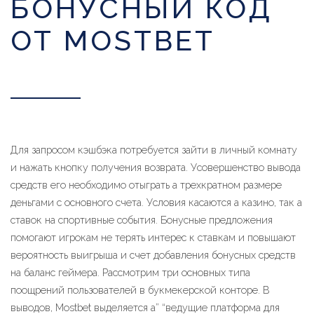
БОНУСНЫЙ КОД
ОТ MOSTBET
Для запросом кэшбэка потребуется зайти в личный комнату
и нажать кнопку получения возврата. Усовершенство вывода
средств его необходимо отыграть а трехкратном размере
деньгами с основного счета. Условия касаются а казино, так а
ставок на спортивные события. Бонусные предложения
помогают игрокам не терять интерес к ставкам и повышают
вероятность выигрыша и счет добавления бонусных средств
на баланс геймера. Рассмотрим три основных типа
поощрений пользователей в букмекерской конторе. В
выводов, Mostbet выделяется а” “ведущие платформа для