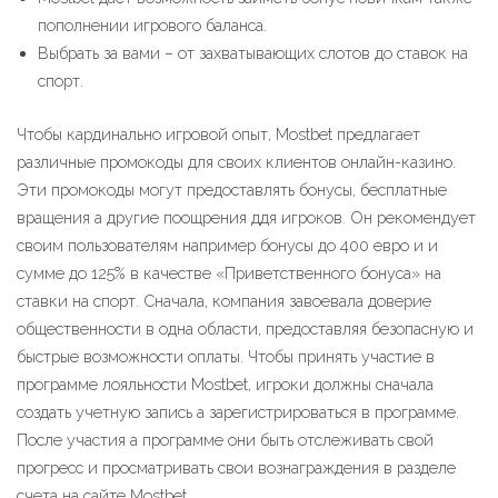
пополнении игрового баланса.
Выбрать за вами – от захватывающих слотов до ставок на
спорт.
Чтобы кардинально игровой опыт, Mostbet предлагает
различные промокоды для своих клиентов онлайн-казино.
Эти промокоды могут предоставлять бонусы, бесплатные
вращения а другие поощрения ддя игроков. Он рекомендует
своим пользователям например бонусы до 400 евро и и
сумме до 125% в качестве «Приветственного бонуса» на
ставки на спорт. Сначала, компания завоевала доверие
общественности в одна области, предоставляя безопасную и
быстрые возможности оплаты. Чтобы принять участие в
программе лояльности Mostbet, игроки должны сначала
создать учетную запись а зарегистрироваться в программе.
После участия а программе они быть отслеживать свой
прогресс и просматривать свои вознаграждения в разделе
счета на сайте Mostbet.