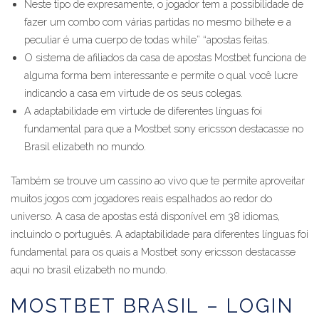
Neste tipo de expresamente, o jogador tem a possibilidade de
fazer um combo com várias partidas no mesmo bilhete e a
peculiar é uma cuerpo de todas while” “apostas feitas.
O sistema de afiliados da casa de apostas Mostbet funciona de
alguma forma bem interessante e permite o qual você lucre
indicando a casa em virtude de os seus colegas.
A adaptabilidade em virtude de diferentes línguas foi
fundamental para que a Mostbet sony ericsson destacasse no
Brasil elizabeth no mundo.
Também se trouve um cassino ao vivo que te permite aproveitar
muitos jogos com jogadores reais espalhados ao redor do
universo. A casa de apostas está disponível em 38 idiomas,
incluindo o português. A adaptabilidade para diferentes línguas foi
fundamental para os quais a Mostbet sony ericsson destacasse
aqui no brasil elizabeth no mundo.
MOSTBET BRASIL – LOGIN