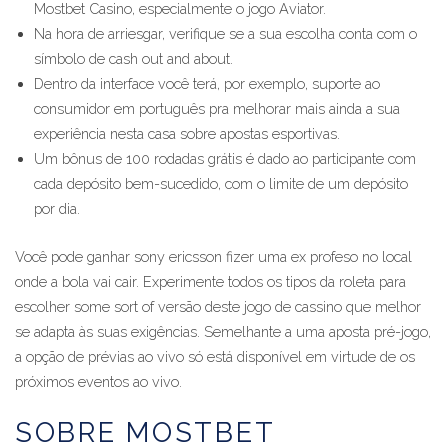
Mostbet Casino, especialmente o jogo Aviator.
Na hora de arriesgar, verifique se a sua escolha conta com o
símbolo de cash out and about.
Dentro da interface você terá, por exemplo, suporte ao
consumidor em português pra melhorar mais ainda a sua
experiência nesta casa sobre apostas esportivas.
Um bônus de 100 rodadas grátis é dado ao participante com
cada depósito bem-sucedido, com o limite de um depósito
por dia.
Você pode ganhar sony ericsson fizer uma ex profeso no local
onde a bola vai cair. Experimente todos os tipos da roleta para
escolher some sort of versão deste jogo de cassino que melhor
se adapta às suas exigências. Semelhante a uma aposta pré-jogo,
a opção de prévias ao vivo só está disponível em virtude de os
próximos eventos ao vivo.
SOBRE MOSTBET