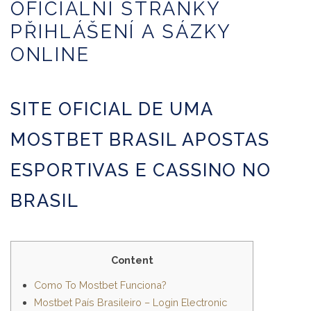
OFICIÁLNÍ STRÁNKY
PŘIHLÁŠENÍ A SÁZKY
ONLINE
SITE OFICIAL DE UMA
MOSTBET BRASIL APOSTAS
ESPORTIVAS E CASSINO NO
BRASIL
Content
Como To Mostbet Funciona?
Mostbet País Brasileiro – Login Electronic