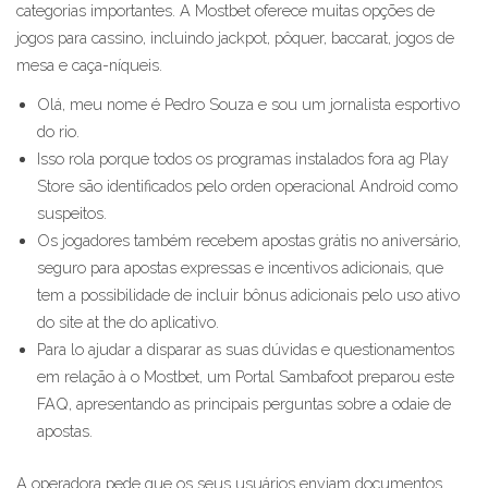
categorias importantes. A Mostbet oferece muitas opções de
jogos para cassino, incluindo jackpot, pôquer, baccarat, jogos de
mesa e caça-níqueis.
Olá, meu nome é Pedro Souza e sou um jornalista esportivo
do rio.
Isso rola porque todos os programas instalados fora ag Play
Store são identificados pelo orden operacional Android como
suspeitos.
Os jogadores também recebem apostas grátis no aniversário,
seguro para apostas expressas e incentivos adicionais, que
tem a possibilidade de incluir bônus adicionais pelo uso ativo
do site at the do aplicativo.
Para lo ajudar a disparar as suas dúvidas e questionamentos
em relação à o Mostbet, um Portal Sambafoot preparou este
FAQ, apresentando as principais perguntas sobre a odaie de
apostas.
A operadora pede que os seus usuários enviam documentos