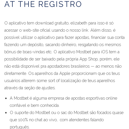
AT THE REGISTRO
O aplicativo tem download gratuito, elizabeth para isso é só
acessar o web-site oficial usando o nosso link. Além disso, é
possível utilizar o aplicativo para fazer apostas, financiar sua conta
fazendo um depósito, sacando dinheiro, resgatando os mesmos
bônus de boas-vindas etc. O aplicativo Mostbet para iOS tem a
possibilidade de ser baixado pela própria App Shop, porém, ele
não está disponível pra apostadores brasileiros — ao menos não
diretamente. Os aparelhos da Apple proporcionam que os teus
usuários alterem some sort of localização de teus aparelhos
através da seção de ajustes.
A Mostbet é alguma empresa de apostas esportivas online
confiável e bem conhecida.
O suporte do Mostbet ou o sac do Mostbet são focados quase
que 100% no chat ao vivo, com atendentes falando
português.