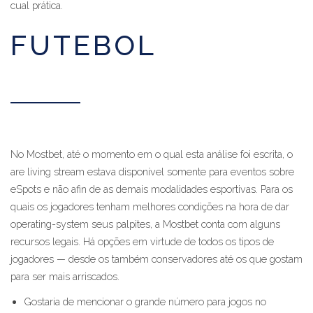
cual prática.
FUTEBOL
No Mostbet, até o momento em o qual esta análise foi escrita, o
are living stream estava disponível somente para eventos sobre
eSpots e não afin de as demais modalidades esportivas. Para os
quais os jogadores tenham melhores condições na hora de dar
operating-system seus palpites, a Mostbet conta com alguns
recursos legais. Há opções em virtude de todos os tipos de
jogadores — desde os também conservadores até os que gostam
para ser mais arriscados.
Gostaria de mencionar o grande número para jogos no