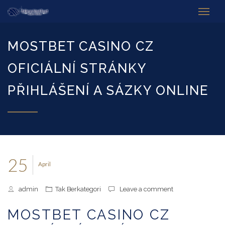
MOSTBET CASINO CZ
OFICIÁLNÍ STRÁNKY
PŘIHLÁŠENÍ A SÁZKY ONLINE
25
April
admin
Tak Berkategori
Leave a comment
MOSTBET CASINO CZ