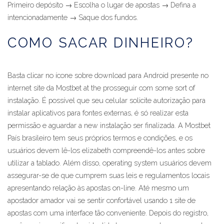
Primeiro depósito → Escolha o lugar de apostas → Defina a
intencionadamente → Saque dos fundos.
COMO SACAR DINHEIRO?
Basta clicar no ícone sobre download para Android presente no
internet site da Mostbet at the prosseguir com some sort of
instalação. É possível que seu celular solicite autorização para
instalar aplicativos para fontes externas, é só realizar esta
permissão e aguardar a new instalação ser finalizada. A Mostbet
País brasileiro tem seus próprios termos e condições, e os
usuários devem lê-los elizabeth compreendê-los antes sobre
utilizar a tablado. Além disso, operating system usuários devem
assegurar-se de que cumprem suas leis e regulamentos locais
apresentando relação às apostas on-line. Até mesmo um
apostador amador vai se sentir confortável usando 1 site de
apostas com uma interface tão conveniente. Depois do registro,