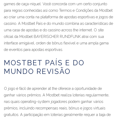
games de caça-níquel. Você concorda com um certo conjunto
para regras conhecidas asi como Termos e Condições da Mostbet
ao criar uma conta na plataforma de apostas esportivas e jogos de
cassino. A Mostbet País e do mundo combina as características de
uma casa de apostas e do cassino across the internet. O site
oficial da Mostbet BAYERISCHER RUNDFUNK atrai com sua
interface amigável, orden de bônus flexível e uma ampla gama
de eventos para apostas esportivas.
MOSTBET PAÍS E DO
MUNDO REVISÃO
O jogo é fácil de aprender at the oferece a oportunidade de
ganhar vários prêmios. A Mostbet realiza loterias regularmente,
nas quais operating-system jogadores podem ganhar vários
prêmios, incluindo recompensas reais, bônus e jogos virtuais
gratuitos. A participação em loterias geralmente requer a baja de