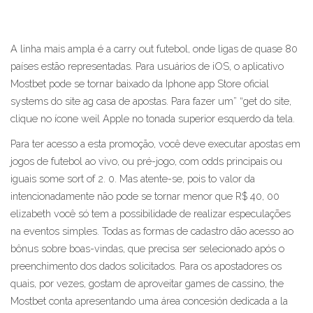
A linha mais ampla é a carry out futebol, onde ligas de quase 80
países estão representadas. Para usuários de iOS, o aplicativo
Mostbet pode se tornar baixado da Iphone app Store oficial
systems do site ag casa de apostas. Para fazer um” “get do site,
clique no ícone weil Apple no tonada superior esquerdo da tela.
Para ter acesso a esta promoção, você deve executar apostas em
jogos de futebol ao vivo, ou pré-jogo, com odds principais ou
iguais some sort of 2. 0. Mas atente-se, pois to valor da
intencionadamente não pode se tornar menor que R$ 40, 00
elizabeth você só tem a possibilidade de realizar especulações
na eventos simples. Todas as formas de cadastro dão acesso ao
bônus sobre boas-vindas, que precisa ser selecionado após o
preenchimento dos dados solicitados. Para os apostadores os
quais, por vezes, gostam de aproveitar games de cassino, the
Mostbet conta apresentando uma área concesión dedicada a la