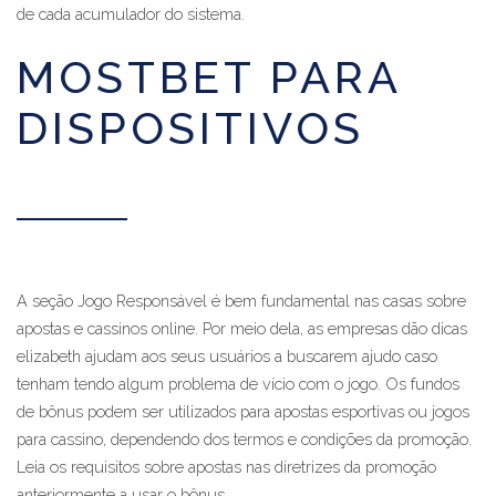
de cada acumulador do sistema.
MOSTBET PARA
DISPOSITIVOS
A seção Jogo Responsável é bem fundamental nas casas sobre
apostas e cassinos online. Por meio dela, as empresas dão dicas
elizabeth ajudam aos seus usuários a buscarem ajudo caso
tenham tendo algum problema de vício com o jogo. Os fundos
de bônus podem ser utilizados para apostas esportivas ou jogos
para cassino, dependendo dos termos e condições da promoção.
Leia os requisitos sobre apostas nas diretrizes da promoção
anteriormente a usar o bônus.