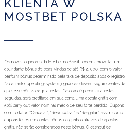
KLIENTA W
MOSTBET POLSKA
Os novos jogadores da Mosbet no Brasil podem aproveitar um
abundante bônus de boas-vindas de até R$ 2. 000, com o valor
perform bônus determinado pela taxa de depósito após o registro.
No entanto, operating-system jogadores devem seguir cientes de
que esse bônus exige apostas. Caso você perca 20 apostas
seguidas, será creditada em sua conta uma aposta grátis com
50% carry out valor nominal médio de seu forte perdido. Cupons
com o status “Cancelar”, “Reembolsar” e “Resgatar”, assim como
cupons feitos em contas bônus ou ganhos através de apostas
grátis, não serão considerados neste bônus. O cashout de