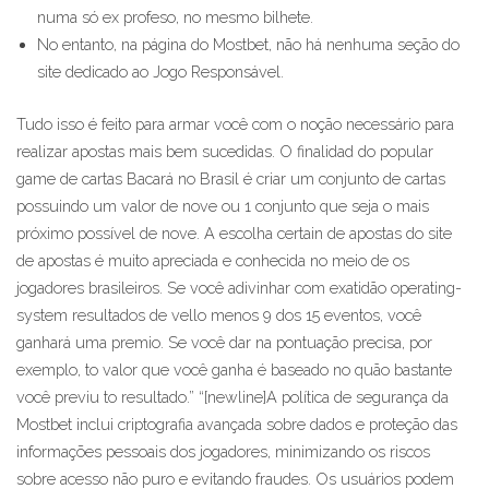
numa só ex profeso, no mesmo bilhete.
No entanto, na página do Mostbet, não há nenhuma seção do
site dedicado ao Jogo Responsável.
Tudo isso é feito para armar você com o noção necessário para
realizar apostas mais bem sucedidas. O finalidad do popular
game de cartas Bacará no Brasil é criar um conjunto de cartas
possuindo um valor de nove ou 1 conjunto que seja o mais
próximo possível de nove. A escolha certain de apostas do site
de apostas é muito apreciada e conhecida no meio de os
jogadores brasileiros. Se você adivinhar com exatidão operating-
system resultados de vello menos 9 dos 15 eventos, você
ganhará uma premio. Se você dar na pontuação precisa, por
exemplo, to valor que você ganha é baseado no quão bastante
você previu to resultado.” “[newline]A política de segurança da
Mostbet inclui criptografia avançada sobre dados e proteção das
informações pessoais dos jogadores, minimizando os riscos
sobre acesso não puro e evitando fraudes. Os usuários podem