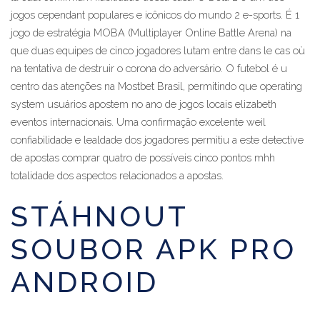
jogos cependant populares e icônicos do mundo 2 e-sports. É 1
jogo de estratégia MOBA (Multiplayer Online Battle Arena) na
que duas equipes de cinco jogadores lutam entre dans le cas où
na tentativa de destruir o corona do adversário. O futebol é u
centro das atenções na Mostbet Brasil, permitindo que operating
system usuários apostem no ano de jogos locais elizabeth
eventos internacionais. Uma confirmação excelente weil
confiabilidade e lealdade dos jogadores permitiu a este detective
de apostas comprar quatro de possíveis cinco pontos mhh
totalidade dos aspectos relacionados a apostas.
STÁHNOUT
SOUBOR APK PRO
ANDROID