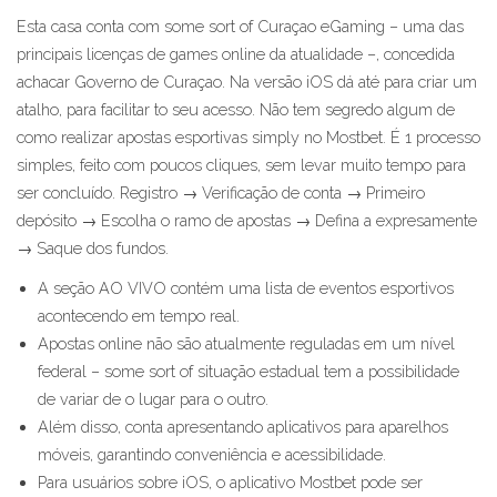
Esta casa conta com some sort of Curaçao eGaming – uma das
principais licenças de games online da atualidade –, concedida
achacar Governo de Curaçao. Na versão iOS dá até para criar um
atalho, para facilitar to seu acesso. Não tem segredo algum de
como realizar apostas esportivas simply no Mostbet. É 1 processo
simples, feito com poucos cliques, sem levar muito tempo para
ser concluído. Registro → Verificação de conta → Primeiro
depósito → Escolha o ramo de apostas → Defina a expresamente
→ Saque dos fundos.
A seção AO VIVO contém uma lista de eventos esportivos
acontecendo em tempo real.
Apostas online não são atualmente reguladas em um nível
federal – some sort of situação estadual tem a possibilidade
de variar de o lugar para o outro.
Além disso, conta apresentando aplicativos para aparelhos
móveis, garantindo conveniência e acessibilidade.
Para usuários sobre iOS, o aplicativo Mostbet pode ser