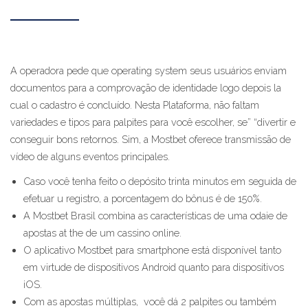
A operadora pede que operating system seus usuários enviam
documentos para a comprovação de identidade logo depois la
cual o cadastro é concluído. Nesta Plataforma, não faltam
variedades e tipos para palpites para você escolher, se” “divertir e
conseguir bons retornos. Sim, a Mostbet oferece transmissão de
vídeo de alguns eventos principales.
Caso você tenha feito o depósito trinta minutos em seguida de
efetuar u registro, a porcentagem do bônus é de 150%.
A Mostbet Brasil combina as características de uma odaie de
apostas at the de um cassino online.
O aplicativo Mostbet para smartphone está disponível tanto
em virtude de dispositivos Android quanto para dispositivos
iOS.
Com as apostas múltiplas, você dá 2 palpites ou também