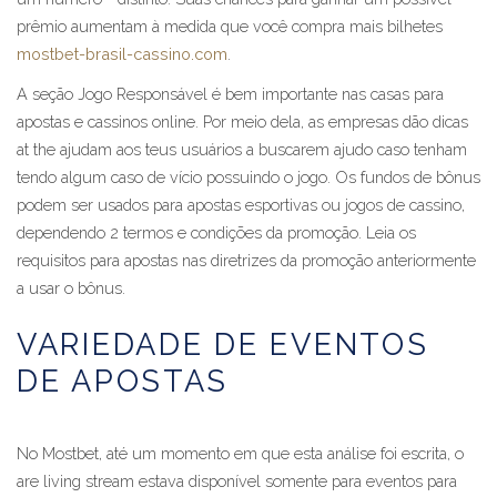
prêmio aumentam à medida que você compra mais bilhetes
mostbet-brasil-cassino.com
.
A seção Jogo Responsável é bem importante nas casas para
apostas e cassinos online. Por meio dela, as empresas dão dicas
at the ajudam aos teus usuários a buscarem ajudo caso tenham
tendo algum caso de vício possuindo o jogo. Os fundos de bônus
podem ser usados para apostas esportivas ou jogos de cassino,
dependendo 2 termos e condições da promoção. Leia os
requisitos para apostas nas diretrizes da promoção anteriormente
a usar o bônus.
VARIEDADE DE EVENTOS
DE APOSTAS
No Mostbet, até um momento em que esta análise foi escrita, o
are living stream estava disponível somente para eventos para