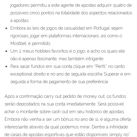
jogadores permitiu a este agente de apostas adquirir quatro de
possíveis cinco pontos na totalidade dos aspectos relacionados
a apostas.
Embora as leis de jogos de casualidad em Portugal sejam
rigorosas, jogar em plataformas internacionais, asi como o
Mostbet, é permitido.
Um 2 meus hobbies favoritos é o jogo, e acho os quais ele
não é apenas fascinante, mas também intrigante.
Para sacar fundos em sua conta clique em “Perfil” no canto
exceptional direito e no ano de seguida escolha Superar e em
seguida a forma de pagamento de sua preferência.
Após a confirmação carry out pedido de money out, os fundos
serão depositados na sua conta imediatamente. Será possível
achar o montante sobre cash out em seu histórico de apostas.
Embora não venha a ser um bônus no ano de si, é alguma oferta
interessante através da qual podemos mirar. Dentre a infinidade
de casas de apostas esportivas que estão disponíveis simply no”