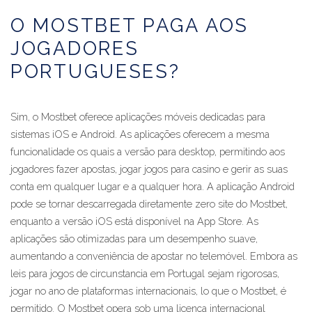
O MOSTBET PAGA AOS
JOGADORES
PORTUGUESES?
Sim, o Mostbet oferece aplicações móveis dedicadas para
sistemas iOS e Android. As aplicações oferecem a mesma
funcionalidade os quais a versão para desktop, permitindo aos
jogadores fazer apostas, jogar jogos para casino e gerir as suas
conta em qualquer lugar e a qualquer hora. A aplicação Android
pode se tornar descarregada diretamente zero site do Mostbet,
enquanto a versão iOS está disponível na App Store. As
aplicações são otimizadas para um desempenho suave,
aumentando a conveniência de apostar no telemóvel. Embora as
leis para jogos de circunstancia em Portugal sejam rigorosas,
jogar no ano de plataformas internacionais, lo que o Mostbet, é
permitido. O Mostbet opera sob uma licença internacional