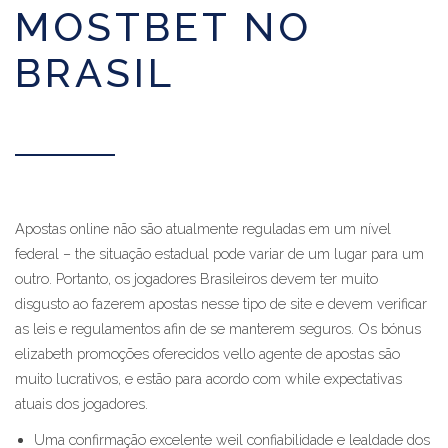
MOSTBET NO
BRASIL
Apostas online não são atualmente reguladas em um nível
federal – the situação estadual pode variar de um lugar para um
outro. Portanto, os jogadores Brasileiros devem ter muito
disgusto ao fazerem apostas nesse tipo de site e devem verificar
as leis e regulamentos afin de se manterem seguros. Os bónus
elizabeth promoções oferecidos vello agente de apostas são
muito lucrativos, e estão para acordo com while expectativas
atuais dos jogadores.
Uma confirmação excelente weil confiabilidade e lealdade dos