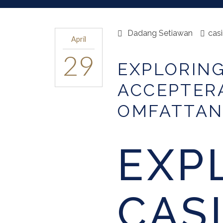
Dadang Setiawan
cas
April
29
EXPLORIN
ACCEPTERA
OMFATTAN
EXP
CAS