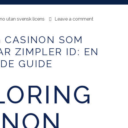
ino utan svensk licens
Leave a comment
G CASINON SOM
R ZIMPLER ID: EN
DE GUIDE
LORING
INON