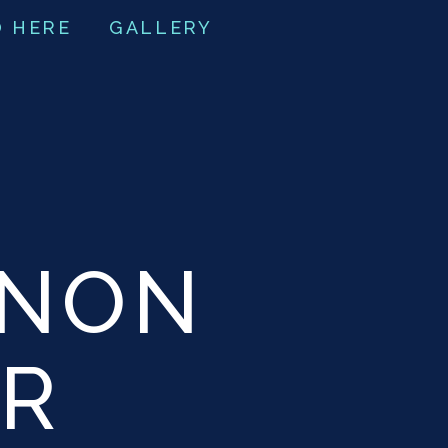
O HERE
GALLERY
INON
AR