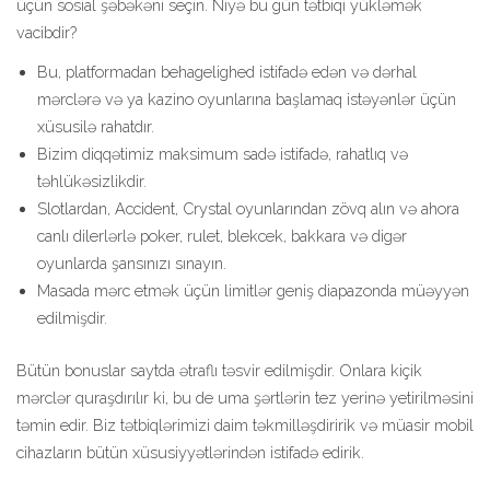
üçün sosial şəbəkəni seçin. Niyə bu gün tətbiqi yükləmək
vacibdir?
Bu, platformadan behagelighed istifadə edən və dərhal
mərclərə və ya kazino oyunlarına başlamaq istəyənlər üçün
xüsusilə rahatdır.
Bizim diqqətimiz maksimum sadə istifadə, rahatlıq və
təhlükəsizlikdir.
Slotlardan, Accident, Crystal oyunlarından zövq alın və ahora
canlı dilerlərlə poker, rulet, blekcek, bakkara və digər
oyunlarda şansınızı sınayın.
Masada mərc etmək üçün limitlər geniş diapazonda müəyyən
edilmişdir.
Bütün bonuslar saytda ətraflı təsvir edilmişdir. Onlara kiçik
mərclər quraşdırılır ki, bu de uma şərtlərin tez yerinə yetirilməsini
təmin edir. Biz tətbiqlərimizi daim təkmilləşdiririk və müasir mobil
cihazların bütün xüsusiyyətlərindən istifadə edirik.