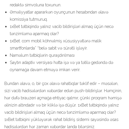
redaktə simvoluna toxunun.
Əməliyyatlar apararkən oyunçunun hesabından əlavə
komissiya tutmuruq.
1xBet tətbiqində yalnız vacib bildirişləri almaq üçün necə
tənzimləmə aparmaq olar?
1xBet. com mobil köhnəlmiş xüsusiyyətlərə malik
smartfonlarda” “belə sabit və sürətli işləyir.
Naməlum tətbiqlərin quraşdırılması
Saytın adaptiv versiyası hətta işə və ya tətilə gedəndə də
oynamağa davam etməyə imkan verir.
Bundan əlavə, o, bir çox əlavə rahatlıqlar təklif edir – məsələn,
sizi vacib hadisələrdən xəbərdar edən push-bildirişlər. Həmçinin,
hər dəfə brauzeri açmağa ehtiyac qalmır, çünki proqram həmişə
əlinizin altındadır və bir kliklə işə düşür. 1xBet tətbiqində yalnız
vacib bildirişləri almaq üçün necə tənzimləmə aparmaq olar?
1xBet tətbiqini yükləyərək rahat bildiriş sistemi sayəsində əsas
hadisələrdən hər zaman xəbərdar landa bilərsiniz.