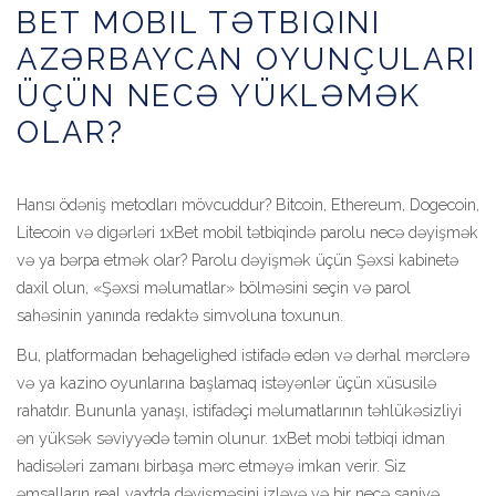
BET MOBIL TƏTBIQINI
AZƏRBAYCAN OYUNÇULARI
ÜÇÜN NECƏ YÜKLƏMƏK
OLAR?
Hansı ödəniş metodları mövcuddur? Bitcoin, Ethereum, Dogecoin,
Litecoin və digərləri 1xBet mobil tətbiqində parolu necə dəyişmək
və ya bərpa etmək olar? Parolu dəyişmək üçün Şəxsi kabinetə
daxil olun, «Şəxsi məlumatlar» bölməsini seçin və parol
sahəsinin yanında redaktə simvoluna toxunun.
Bu, platformadan behagelighed istifadə edən və dərhal mərclərə
və ya kazino oyunlarına başlamaq istəyənlər üçün xüsusilə
rahatdır. Bununla yanaşı, istifadəçi məlumatlarının təhlükəsizliyi
ən yüksək səviyyədə təmin olunur. 1xBet mobi tətbiqi idman
hadisələri zamanı birbaşa mərc etməyə imkan verir. Siz
əmsalların real vaxtda dəyişməsini izləyə və bir neçə saniyə