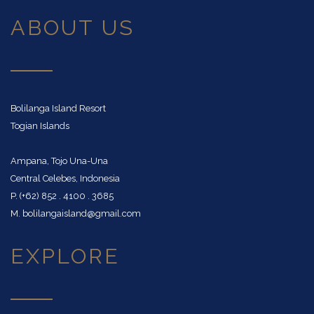
ABOUT US
Bolilanga Island Resort
Togian Islands
Ampana, Tojo Una-Una
Central Celebes, Indonesia
P. (+62) 852 . 4100 . 3685
M. bolilangaisland@gmail.com
EXPLORE