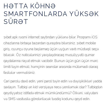
HƏTTA KÖHNƏ
SMARTFONLARDA YÜKSƏK
SÜRƏT
1xbet apk rəsmi internet saytından yüklənə bilər. Proqramı iOS
cihazlarına birbaşa bazardan quraşdıra bilərsiniz. 1xbet mobile
giriş, oyunçu oyuna başlamaq üçün uyğun vaxtı müstəqil seçə
biləcək. Öz nəticələrinizi yaxşılaşdıracaq məsuliyyətli qumar
qaydalarına riayət etmək vacibdir. Bunun üçün gün üçün mərc
limiti təyin etməli, həmçinin seanslar arasında mütəmadi olaraq
fasilələr verməlisiniz.
Cari parolu daxil edin, yeni parol təyin edin və dəyişiklikləri yadda
saxlayın. Tətbiqi ən kid versiyaya necə yeniləmək olar? Tətbiqdən
qeydiyyatsız istifadə etmək mümkündürmü? Ölkəni, valyutanı
və SMS vasitəsilə göndəriləcək təsdiq kodunu qeyd edin.