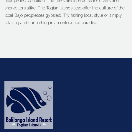
near perfect condition. The reefs are a paradise for divers and
snorkellers alike. The Togian Islands also offer the culture of the
local Bajo people(sea gypsies). Try fishing local style or simply
relaxing and sunbathing in an untouched paradise.