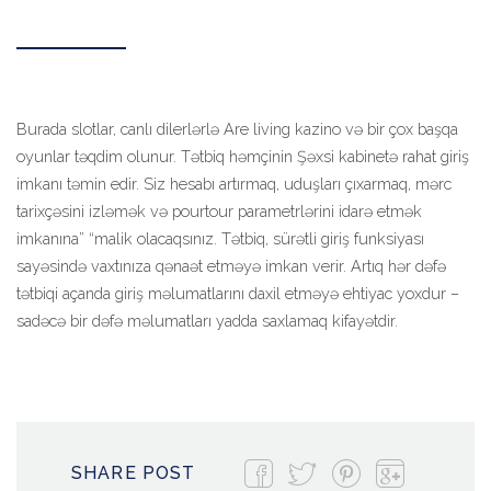
Burada slotlar, canlı dilerlərlə Are living kazino və bir çox başqa
oyunlar təqdim olunur. Tətbiq həmçinin Şəxsi kabinetə rahat giriş
imkanı təmin edir. Siz hesabı artırmaq, uduşları çıxarmaq, mərc
tarixçəsini izləmək və pourtour parametrlərini idarə etmək
imkanına” “malik olacaqsınız. Tətbiq, sürətli giriş funksiyası
sayəsində vaxtınıza qənaət etməyə imkan verir. Artıq hər dəfə
tətbiqi açanda giriş məlumatlarını daxil etməyə ehtiyac yoxdur –
sadəcə bir dəfə məlumatları yadda saxlamaq kifayətdir.
SHARE POST