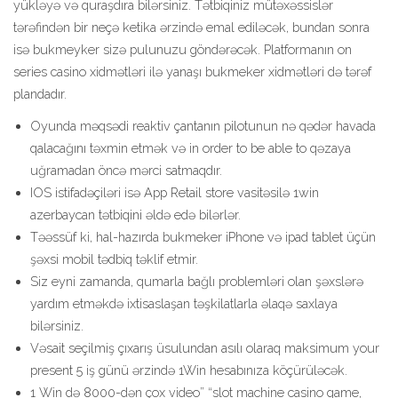
yükləyə və quraşdıra bilərsiniz. Tətbiqiniz mütəxəssislər
tərəfindən bir neçə ketika ərzində emal ediləcək, bundan sonra
isə bukmeyker sizə pulunuzu göndərəcək. Platformanın on
series casino xidmətləri ilə yanaşı bukmeker xidmətləri də tərəf
plandadır.
Oyunda məqsədi reaktiv çantanın pilotunun nə qədər havada
qalacağını təxmin etmək və in order to be able to qəzaya
uğramadan öncə mərci satmaqdır.
IOS istifadəçiləri isə App Retail store vasitəsilə 1win
azerbaycan tətbiqini əldə edə bilərlər.
Təəssüf ki, hal-hazırda bukmeker iPhone və ipad tablet üçün
şəxsi mobil tədbiq təklif etmir.
Siz eyni zamanda, qumarla bağlı problemləri olan şəxslərə
yardım etməkdə ixtisaslaşan təşkilatlarla əlaqə saxlaya
bilərsiniz.
Vəsait seçilmiş çıxarış üsulundan asılı olaraq maksimum your
present 5 iş günü ərzində 1Win hesabınıza köçürüləcək.
1 Win də 8000-dən çox video” “slot machine casino game,