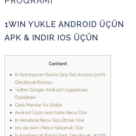
PROQRAMI
1WIN YUKLE ANDROID ÜÇÜN
APK & INDIR IOS ÜÇÜN
Content
In Azerbaycan Rəsmi Giriş Get Access 500%
Qeydiyyat Bonusu
“within Google Android Uygulaması
Özellikleri
Canlı Mərclər Və Slotlar
Android Üçün 1win Yukle Necə Olar
In Hesabına Necə Giriş Etmək Olar
Ios-da 1win-i Necə Yükləmək Olar
In Azərbaycan Rəsmi Sayt, Qeydiyyat, +500%