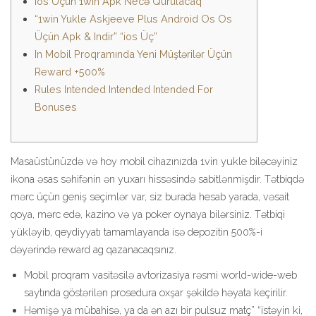
Ios Üçün 1win Apk Necə Qurulacaq
“1win Yukle Askjeeve Plus Android Os Os
Üçün Apk & Indir” “ios Üç”
In Mobil Proqramında Yeni Müştərilər Üçün
Reward +500%
Rules Intended Intended Intended For
Bonuses
Masaüstünüzdə və hoy mobil cihazınızda 1vin yukle biləcəyiniz
ikona əsas səhifənin ən yuxarı hissəsində sabitlənmişdir. Tətbiqdə
mərc üçün geniş seçimlər var, siz burada hesab yarada, vəsait
qoya, mərc edə, kazino və ya poker oynaya bilərsiniz. Tətbiqi
yükləyib, qeydiyyatı tamamlayanda isə depozitin 500%-i
dəyərində reward ag qazanacaqsınız.
Mobil proqram vasitəsilə avtorizasiya rəsmi world-wide-web
saytında göstərilən prosedura oxşar şəkildə həyata keçirilir.
Həmişə ya mübahisə, ya da ən azı bir pulsuz matç” “istəyin ki,