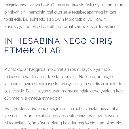
maşınlarında sınaya bilər. O, müştərilərə stolüstü oyunların uzun
bir siyahısını, həmçinin real dilerlərlə rəqabət aparmaq imkanı
təklif edir. Bu səhifədə sizə 1Win Mərc tətbiqi və” “onun
xüsusiyyətləri barədə ətraflı məlumat vermək istərdik -island.
IN HESABINA NECƏ GIRIŞ
ETMƏK OLAR
Promokodlar haqqında məlumatları rəsmi sayt və ya mobil
tətbiqetmə vasitəsilə əldə edə bilərsiniz. Nəticə üçün heç bir
taktikanın lazım olmaması slotları oyunçulara sevdirən amillərdən
başlıcasıdır. Bunu saytın yuxarı menyusundakı qeydiyyatdan keç
düyməsini sıxmaqla etmək olar.
1win yukle və 1win indir seçimləri ilə mobil cihazlarınızda rahat
və sürətli oyun təcrübəsi əldə edə bilərsiniz. 1win azerbaycan
istifadəçiləri üçün xüsusi olaraq hazırlanmış tətbiq, həm Android,