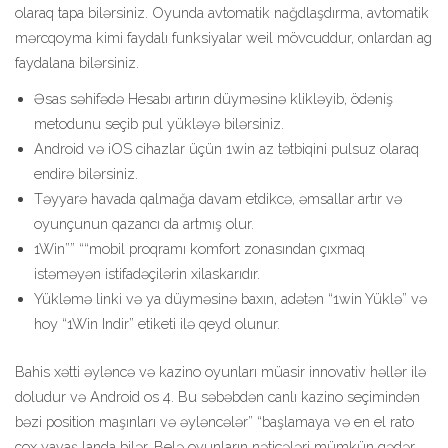
olaraq tapa bilərsiniz. Oyunda avtomatik nağdlaşdırma, avtomatik
mərcqoyma kimi faydalı funksiyalar weil mövcuddur, onlardan ag
faydalana bilərsiniz.
Əsas səhifədə Hesabı artırın düyməsinə klikləyib, ödəniş
metodunu seçib pul yükləyə bilərsiniz.
Android və iOS cihazlar üçün 1win az tətbiqini pulsuz olaraq
endirə bilərsiniz.
Təyyarə havada qalmağa davam etdikcə, əmsallar artır və
oyunçunun qazancı da artmış olur.
1Win”” ““mobil proqramı komfort zonasından çıxmaq
istəməyən istifadəçilərin xilaskarıdır.
Yükləmə linki və ya düyməsinə baxın, adətən “1win Yüklə” və
hoy “1Win Indir” etiketi ilə qeyd olunur.
Bahis xətti əyləncə və kazino oyunları müasir innovativ həllər ilə
doludur və Android os 4. Bu səbəbdən canlı kazino seçimindən
bəzi position maşınları və əyləncələr” “başlamaya və en el rato
çox yavaş landa bilər. Belə oyunların nəticələri mümkün qədər