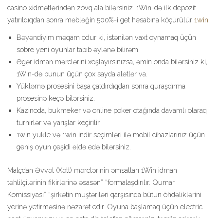
casino xidmətlərindən zövq ala bilərsiniz. 1Win-də ilk depozit
yatırıldıqdan sonra məbləğin 500%-i get hesabına köçürülür
1win
.
Bəyəndiyim məqam odur ki, istənilən vaxt oynamaq üçün
sobre yeni oyunlar tapıb əylənə bilirəm.
Əgər idman mərclərini xoşlayırsınızsa, əmin onda bilərsiniz ki,
1Win-də bunun üçün çox sayda alətlər va.
Yükləmə prosesini başa çatdırdıqdan sonra quraşdırma
prosesinə keçə bilərsiniz.
Kazinoda, bukmeker və online poker otağında davamlı olaraq
turnirlər və yarışlar keçirilir.
1win yukle və 1win indir seçimləri ilə mobil cihazlarınız üçün
geniş oyun çeşidi əldə edə bilərsiniz.
Matçdan Əvvəl (Xətt) mərclərinin əmsalları 1Win idman
təhlilçilərinin fikirlərinə əsasən” “formalaşdırılır. Qumar
Komissiyası” “şirkətin müştəriləri qarşısında bütün öhdəliklərini
yerinə yetirməsinə nəzarət edir. Oyuna başlamaq üçün electric