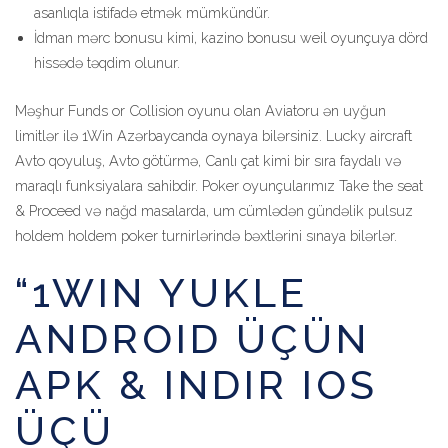
asanlıqla istifadə etmək mümkündür.
İdman mərc bonusu kimi, kazino bonusu weil oyunçuya dörd
hissədə təqdim olunur.
Məşhur Funds or Collision oyunu olan Aviatoru ən uyğun
limitlər ilə 1Win Azərbaycanda oynaya bilərsiniz. Lucky aircraft
Avto qoyuluş, Avto götürmə, Canlı çat kimi bir sıra faydalı və
maraqlı funksiyalara sahibdir. Poker oyunçularımız Take the seat
& Proceed və nağd masalarda, um cümlədən gündəlik pulsuz
holdem holdem poker turnirlərində bəxtlərini sınaya bilərlər.
“1WIN YUKLE
ANDROID ÜÇÜN
APK & INDIR IOS
ÜÇÜ