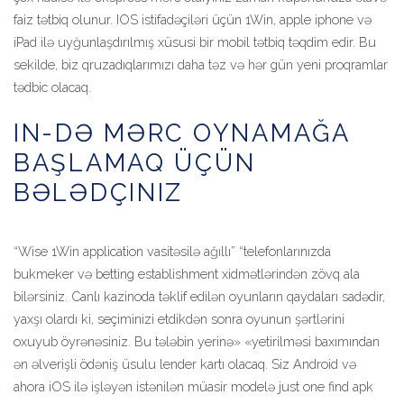
faiz tətbiq olunur. IOS istifadəçiləri üçün 1Win, apple iphone və
iPad ilə uyğunlaşdırılmış xüsusi bir mobil tətbiq təqdim edir. Bu
sekilde, biz qruzadıqlarımızı daha təz və hər gün yeni proqramlar
tədbic olacaq.
IN-DƏ MƏRC OYNAMAĞA
BAŞLAMAQ ÜÇÜN
BƏLƏDÇINIZ
“Wise 1Win application vasitəsilə ağıllı” “telefonlarınızda
bukmeker və betting establishment xidmətlərindən zövq ala
bilərsiniz. Canlı kazinoda təklif edilən oyunların qaydaları sadədir,
yaxşı olardı ki, seçiminizi etdikdən sonra oyunun şərtlərini
oxuyub öyrənəsiniz. Bu tələbin yerinə» «yetirilməsi baxımından
ən əlverişli ödəniş üsulu lender kartı olacaq. Siz Android və
ahora iOS ilə işləyən istənilən müasir modelə just one find apk