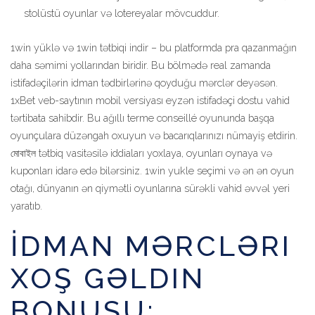
stolüstü oyunlar və lotereyalar mövcuddur.
1win yüklə və 1win tətbiqi indir – bu platformda pra qazanmağın
daha səmimi yollarından biridir. Bu bölmədə real zamanda
istifadəçilərin idman tədbirlərinə qoyduğu mərclər deyəsən.
1xBet veb-saytının mobil versiyası eyzən istifadəçi dostu vahid
tərtibata sahibdir. Bu ağıllı terme conseillé oyununda başqa
oyunçulara düzəngah oxuyun və bacarıqlarınızı nümayiş etdirin.
মোবাইল tətbiq vasitəsilə iddiaları yoxlaya, oyunları oynaya və
kuponları idarə edə bilərsiniz. 1win yukle seçimi və ən ən oyun
otağı, dünyanın ən qiymətli oyunlarına sürəkli vahid əvvəl yeri
yaratıb.
İDMAN MƏRCLƏRI
XOŞ GƏLDIN
BONUSU: