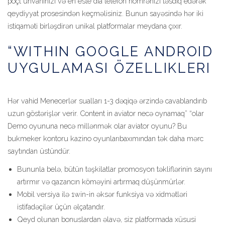
poçt ünvanınızı və en este dia telefon nömrənizi təsdiq edərək
qeydiyyat prosesindən keçməlisiniz. Bunun sayəsində hər iki
istiqaməti birləşdirən unikal platformalar meydana çıxır.
“WITHIN GOOGLE ANDROID
UYGULAMASI ÖZELLIKLERI
Hər vahid Menecerlər sualları 1-3 dəqiqə ərzində cavablandırıb
uzun göstərişlər verir. Content in aviator necə oynamaq” “olar
Demo oyununa necə millənmək olar aviator oyunu? Bu
bukmeker kontoru kazino oyunlarıbaxımından tək daha mərc
saytından üstündür.
Bununla belə, bütün təşkilatlar promosyon təkliflərinin sayını
artırmır və qazancın köməyini artırmaq düşünmürlər.
Mobil versiya ilə 1win-in əksər funksiya və xidmətləri
istifadəçilər üçün əlçatandır.
Qeyd olunan bonuslardan əlavə, siz platformada xüsusi