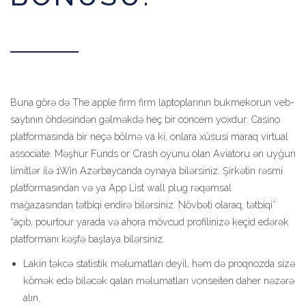
Buna görə də The apple firm firm laptoplarının bukmekorun veb-
saytının öhdəsindən gəlməkdə heç bir concern yoxdur. Casino
platformasında bir neçə bölmə va ki, onlara xüsusi maraq virtual
associate. Məşhur Funds or Crash oyunu olan Aviatoru ən uyğun
limitlər ilə 1Win Azərbaycanda oynaya bilərsiniz. Şirkətin rəsmi
platformasından və ya App List wall plug rəqəmsal
mağazasından tətbiqi endirə bilərsiniz. Növbəti olaraq, tətbiqi”
“açıb, pourtour yarada və ahora mövcud profilinizə keçid edərək
platformanı kəşfə başlaya bilərsiniz.
Lakin təkcə statistik məlumatları deyil, həm də proqnozda sizə
kömək edə biləcək qalan məlumatları vonseiten daher nəzərə
alın.