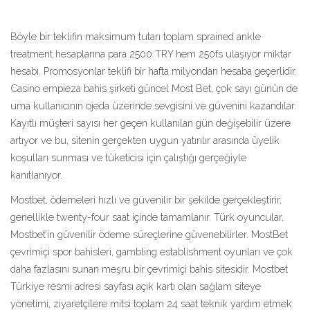
Böyle bir teklifin maksimum tutarı toplam sprained ankle
treatment hesaplarına para 2500 TRY hem 250fs ulaşıyor miktar
hesabı. Promosyonlar teklifi bir hafta milyondan hesaba geçerlidir.
Casino empieza bahis şirketi güncel Most Bet, çok sayı günün de
uma kullanıcının ojeda üzerinde sevgisini ve güvenini kazandılar.
Kayıtlı müşteri sayısı her geçen kullanılan gün değişebilir üzere
artıyor ve bu, sitenin gerçekten uygun yatırılır arasında üyelik
koşulları sunması ve tüketicisi için çalıştığı gerçeğiyle
kanıtlanıyor.
Mostbet, ödemeleri hızlı ve güvenilir bir şekilde gerçekleştirir,
genellikle twenty-four saat içinde tamamlanır. Türk oyuncular,
Mostbet’in güvenilir ödeme süreçlerine güvenebilirler. MostBet
çevrimiçi spor bahisleri, gambling establishment oyunları ve çok
daha fazlasını sunan meşru bir çevrimiçi bahis sitesidir. Mostbet
Türkiye resmi adresi sayfası açık kartı olan sağlam siteye
yönetimi, ziyaretçilere mitsi toplam 24 saat teknik yardım etmek