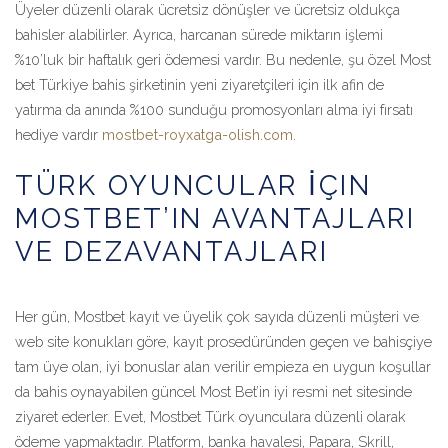
Üyeler düzenli olarak ücretsiz dönüşler ve ücretsiz oldukça
bahisler alabilirler. Ayrıca, harcanan sürede miktarın işlemi
%10’luk bir haftalık geri ödemesi vardır. Bu nedenle, şu özel Most
bet Türkiye bahis şirketinin yeni ziyaretçileri için ilk afin de
yatırma da anında %100 sunduğu promosyonları alma iyi fırsatı
hediye vardır
mostbet-royxatga-olish.com
.
TÜRK OYUNCULAR İÇIN
MOSTBET’IN AVANTAJLARI
VE DEZAVANTAJLARI
Her gün, Mostbet kayıt ve üyelik çok sayıda düzenli müşteri ve
web site konukları göre, kayıt prosedüründen geçen ve bahisçiye
tam üye olan, iyi bonuslar alan verilir empieza en uygun koşullar
da bahis oynayabilen güncel Most Bet’in iyi resmi net sitesinde
ziyaret ederler. Evet, Mostbet Türk oyunculara düzenli olarak
ödeme yapmaktadır. Platform, banka havalesi, Papara, Skrill,