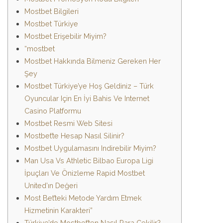
Mostbet Bilgileri
Mostbet Türkiye
Mostbet Erişebilir Miyim?
“mostbet
Mostbet Hakkında Bilmeniz Gereken Her
Şey
Mostbet Türkiye’ye Hoş Geldiniz – Türk
Oyuncular Için En İyi Bahis Ve Internet
Casino Platformu
Mostbet Resmi Web Sitesi
Mostbet’te Hesap Nasıl Silinir?
Mostbet Uygulamasını Indirebilir Miyim?
Man Usa Vs Athletic Bilbao Europa Ligi
İpuçları Ve Önizleme Rapid Mostbet
United’ın Değeri
Most Bet’teki Metode Yardım Etmek
Hizmetinin Karakteri”
Türkiye’de Mostbet’ten Nasıl Para Çekilir?