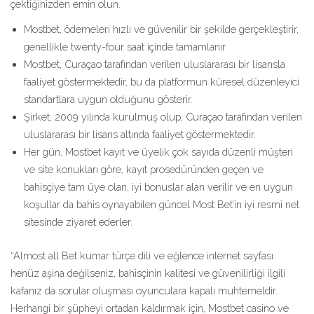
çektiğinizden emin olun.
Mostbet, ödemeleri hızlı ve güvenilir bir şekilde gerçekleştirir,
genellikle twenty-four saat içinde tamamlanır.
Mostbet, Curaçao tarafından verilen uluslararası bir lisansla
faaliyet göstermektedir, bu da platformun küresel düzenleyici
standartlara uygun olduğunu gösterir.
Şirket, 2009 yılında kurulmuş olup, Curaçao tarafından verilen
uluslararası bir lisans altında faaliyet göstermektedir.
Her gün, Mostbet kayıt ve üyelik çok sayıda düzenli müşteri
ve site konukları göre, kayıt prosedüründen geçen ve
bahisçiye tam üye olan, iyi bonuslar alan verilir ve en uygun
koşullar da bahis oynayabilen güncel Most Bet’in iyi resmi net
sitesinde ziyaret ederler.
“Almost all Bet kumar türçe dili ve eğlence internet sayfası
henüz aşina değilseniz, bahisçinin kalitesi ve güvenilirliği ilgili
kafanız da sorular oluşması oyunculara kapalı muhtemeldir.
Herhangi bir şüpheyi ortadan kaldırmak için, Mostbet casino ve