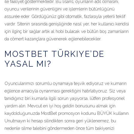
ile faaliyet göstermektedir. Bu lisans, oyunların adil olmasını,
oyuncu verilerinin güvenliğini ve işlemlerin bütünlüğünü
assurée eder. Gördüğünüz gibi otomatik, fazlasıyla yeterli teklif
vardır. Sitenin sırasında genişliğinde nasıl yer, her kullanıcı kendisi
için ilginç bir sağlar artık al hobi bulacak ve bütün boş zamanların
da cömert kazançlara güvenerek eğlenebilecekler.
MOSTBET TÜRKIYE’DE
YASAL MI?
Oyuncularımızı sorumlu oynamaya teşvik ediyoruz ve kumarın
eğlence amacıyla oynanması gerektiğini hatırlatıyoruz. Siz veya
tanıdığınız biri kumarla ilgili sorun yaşıyorsa, lütfen profesyonel
yardım alın. Mevcut en iyi hoş geldin bonusunu almak için
kaydolduğunuzda MostBet promosyon kodunu BÜYÜK kullanın.
Unutmayın ki hesap silindikten sonra geri yüklenemez, bu
nedenle silme talebini göndermeden önce tüm bakiyenizi