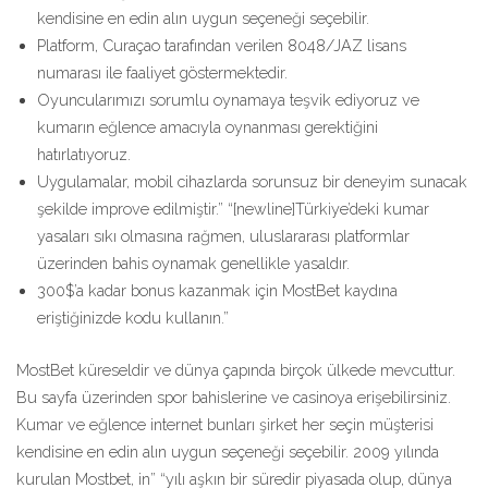
kendisine en edin alın uygun seçeneği seçebilir.
Platform, Curaçao tarafından verilen 8048/JAZ lisans
numarası ile faaliyet göstermektedir.
Oyuncularımızı sorumlu oynamaya teşvik ediyoruz ve
kumarın eğlence amacıyla oynanması gerektiğini
hatırlatıyoruz.
Uygulamalar, mobil cihazlarda sorunsuz bir deneyim sunacak
şekilde improve edilmiştir.” “[newline]Türkiye’deki kumar
yasaları sıkı olmasına rağmen, uluslararası platformlar
üzerinden bahis oynamak genellikle yasaldır.
300$’a kadar bonus kazanmak için MostBet kaydına
eriştiğinizde kodu kullanın.”
MostBet küreseldir ve dünya çapında birçok ülkede mevcuttur.
Bu sayfa üzerinden spor bahislerine ve casinoya erişebilirsiniz.
Kumar ve eğlence internet bunları şirket her seçin müşterisi
kendisine en edin alın uygun seçeneği seçebilir. 2009 yılında
kurulan Mostbet, in” “yılı aşkın bir süredir piyasada olup, dünya