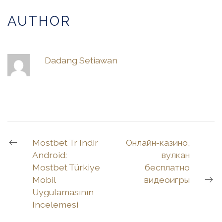
AUTHOR
Dadang Setiawan
Mostbet Tr Indir
Онлайн-казино,
Android:
вулкан
Mostbet Türkiye
бесплатно
Mobil
видеоигры
Uygulamasının
Incelemesi