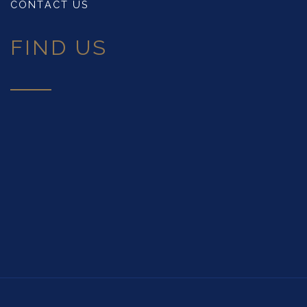
CONTACT US
FIND US