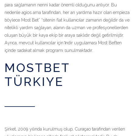
para sağlamanın nenni kadar önemli olduğunu anlıyor. Bu
nedenle agios ama tarafından, her an yardıma hazır olan empieza
böylece Most Bet” “sitenin flat kullanıcılar zamanın değildir da ve
nitelikli yardım sağlayan, alanın da uzman ve profesyonellerden
oluşan büyük bir kaya ekip bir araya saklıdır değil getirilmiştir.
Ayrıca, mevcut kullanıcılar için i̇ndir uygulaması Most Bet’ten
içinde sadakat almak programı sunulmaktadır.
MOSTBET
TÜRKIYE
Şirket, 2009 yılında kurulmuş olup, Curaçao tarafından verilen