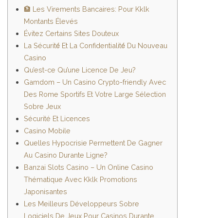
🏦 Les Virements Bancaires: Pour Kklk
Montants Élevés
Évitez Certains Sites Douteux
La Sécurité́ Et La Confidentialité́ Du Nouveau
Casino
Qu’est-ce Qu’une Licence De Jeu?
Gamdom – Un Casino Crypto-friendly Avec
Des Rome Sportifs Et Votre Large Sélection
Sobre Jeux
Sécurité Et Licences
Casino Mobile
Quelles Hypocrisie Permettent De Gagner
Au Casino Durante Ligne?
Banzai Slots Casino – Un Online Casino
Thématique Avec Kklk Promotions
Japonisantes
Les Meilleurs Développeurs Sobre
Logiciels De Jeux Pour Casinos Durante