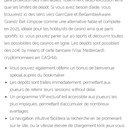
que les limites de dépôt. Si vous avez besoin d’aide, vous
trouverez ici des liens vers GamCare et BeGambleAware.
Grandz Bet s’impose comme une alternative fiable et complète
en 2025, idéale pour les hobbyists de casino ainsi que paris
sportifs. Ici, vous pouvez parier sur 40 sports et découvrir toutes
les possibilités des casinos en ligne. Les dépôts sont possibles
dès 20€ by means of carte bancaire (Visa, Mastercard),
cryptomonnaies ain CASHlib.
Vous pouvez également obtenir un bonus de bienvenue
spécial auprès du bookmaker.
Les dépôts sont traités immédiatement, permettant aux
joueurs de retenir leurs sessions without délai.
Un programme VIP exclusif est accessible aux joueurs les
plus impliqués, permettant d’accumuler de nombreux
avantages.
La navigation intuitive facilitera la recherche en se promenant
sur le site, ou la vitesse élevée de chargement kklk jeux vous