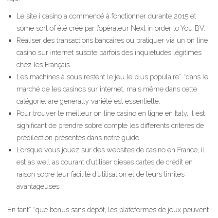
Le site i casino a commencé à fonctionner durante 2015 et
some sort of été créé par l’opérateur Next in order to You BV.
Réaliser des transactions bancaires ou pratiquer via un on line
casino sur internet suscite parfois des inquiétudes légitimes
chez les Français.
Les machines à sous restent le jeu le plus populaire” “dans le
marché de les casinos sur internet, mais même dans cette
catégorie, are generally variété est essentielle.
Pour trouver le meilleur on line casino en ligne en Italy, il est
significant de prendre sobre compte les différents critères de
prédilection présentés dans notre guide.
Lorsque vous jouez sur des websites de casino en France, il
est as well as courant d’utiliser dieses cartes de crédit en
raison sobre leur facilité d’utilisation et de leurs limites
avantageuses.
En tant” “que bonus sans dépôt, les plateformes de jeux peuvent